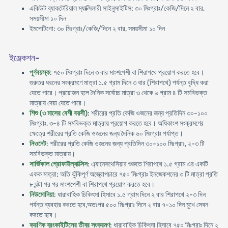
একিউট ব্যাকটেরিয়াল ম্যাক্সিলারী সাইনুসাইটিস: ৩০ মিঃগ্রাঃ/কেজি/দিনে ২ বার,
সময়সীমা ১০ দিন
ইমপেটিগো: ৩০ মিঃগ্রাঃ/কেজি/দিনে ২ বার, সময়সীমা ১০ দিন
ইঞ্জেকশন-
পূর্ণবয়স্ক
: ৭৫০ মিঃগ্রাঃ দিনে ৩ বার মাংশপেশী বা শিরাপথে প্রয়োগ করতে হবে।
গুরুতর ধরনের সংক্রমণে মাত্রা ১.৫ গ্রাম দিনে ৩ বার (শিরাপথে) পর্যন্ত বৃদ্ধি করা
যেতে পারে। প্রয়োজন হলে দৈনিক সর্বোচ্চ মাত্রা ৩ থেকে ৬ গ্রাম ৪ টি সমবিভক্ত
মাত্রায় দেয়া যেতে পারে।
শিশু (৩ মাসের বেশী বয়সী)
: শরীরের প্রতি কেজি ওজনের জন্য প্রতিদিন ৩০-১০০
মিঃগ্রাঃ, ৩-৪ টি সমবিভক্ত মাত্রায় প্রয়োগ করতে হবে। অধিকাংশ সংক্রমণের
ক্ষেত্রে শরীরের প্রতি কেজি ওজনের জন্য দৈনিক ৬০ মিঃগ্রাঃ পর্যাপ্ত।
নিওনেট
: শরীরের প্রতি কেজি ওজনের জন্য প্রতিদিন ৩০-১০০ মিঃগ্রাঃ, ২-৩ টি
সমবিভক্ত মাত্রায়।
সার্জিকাল প্রোফাইল্যাক্সিস
: এ্যানেসথেসিয়ার শুরুতে শিরাপথে ১.৫ গ্রাম এর একটি
একক মাত্রা; অতি ঝুঁকিপূর্ণ অস্ত্রোপচারে ৭৫০ মিঃগ্রাঃ ইনজেকশনের ৩ টি মাত্রা প্রতি
৮ ঘন্টা পর পর মাংশপেশী বা শিরাপথে প্রয়োগ করতে হবে।
নিউমোনিয়া
: ধারাবাহিক চিকিৎসা হিসাবে ১.৫ গ্রাম দিনে ২ বার শিরাপথে ২-৩ দিন
পর্যন্ত ব্যবহার করতে হবে,অতঃপর ৫০০ মিঃগ্রাঃ দিনে ২ বার ৭-১০ দিন মুখে সেবন
করতে হবে।
ক্রণিক ব্রংকাইটিসের তীব্র সংক্রমণ
: ধারাবাহিক চিকিৎসা হিসাবে ৭৫০ মিঃগ্রাঃ দিনে ২