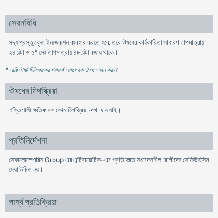
সেবনবিধি
সদ্য প্রস্তুতকৃত ইনজেকশন ব্যবহার করতে হবে, তবে ঔষধের কার্যকারিতা সাধারণ তাপমাত্রায়
o
২৪ ঘন্টা ও ৫
সেঃ তাপমাত্রায় ৪৮ ঘন্টা বজায় থাকে।
* রেজিস্টার্ড চিকিৎসকের পরামর্শ মোতাবেক ঔষধ সেবন করুন
'
ঔষধের মিথষ্ক্রিয়া
শক্তিশালী ক্ষতিকারক কোন মিথষ্ক্রিয়া দেখা যায় নাই।
প্রতিনির্দেশনা
সেফালোস্পোরিন Group এর এন্টিবায়োটিক-এর প্রতি জ্ঞাত সংবেদনশীল রোগীদের সেফিউরক্সিম
দেয়া উচিত নয়।
পার্শ্ব প্রতিক্রিয়া