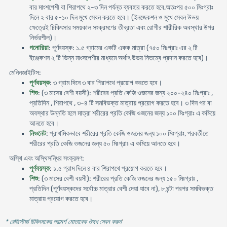
বার মাংশপেশী বা শিরাপথে ২-৩ দিন পর্যন্ত ব্যবহার করতে হবে,অতঃপর ৫০০ মিঃগ্রাঃ
দিনে ২ বার ৫-১০ দিন মুখে সেবন করতে হবে। (ইনজেকশন ও মুখে সেবন উভয়
ক্ষেত্রেই চিকিৎসার সময়কাল সংক্রমণের তীব্রতা এবং রোগীর শারীরিক অবস্থার উপর
নির্ভরশীল)।
গনোরিয়া
: পূর্ণবয়স্ক: ১.৫ গ্রামের একটি একক মাত্রা (৭৫০ মিঃগ্রাঃ এর ২ টি
ইঞ্জেকশন ২ টি ভিন্ন মাংসপেশীর মাধ্যমে অর্থাৎ উভয় নিতম্বে প্রদান করতে হবে)।
মেনিনজাইটিস:
পূর্ণবয়স্ক
: ৩ গ্রাম দিনে ৩ বার শিরাপথে প্রয়োগ করতে হবে।
শিশু
: (৩ মাসের বেশী বয়সী): শরীরের প্রতি কেজি ওজনের জন্য ২০০-২৪০ মিঃগ্রাঃ ,
প্রতিদিন , শিরাপথে , ৩-৪ টি সমবিভক্ত মাত্রায় প্রয়োগ করতে হবে। ৩ দিন পর বা
অবস্থার উন্নতি হলে মাত্রা শরীরের প্রতি কেজি ওজনের জন্য ১০০ মিঃগ্রাঃ এ কমিয়ে
আনতে হবে।
নিওনেট
: প্রাথমিকভাবে শরীরের প্রতি কেজি ওজনের জন্য ১০০ মিঃগ্রাঃ, পরবর্তীতে
শরীরের প্রতি কেজি ওজনের জন্য ৫০ মিঃগ্রাঃ এ কমিয়ে আনতে হবে।
অস্থি এবং অস্থিসন্ধির সংক্রমণ:
পূর্ণবয়স্ক
: ১.৫ গ্রাম দিনে ৪ বার শিরাপথে প্রয়োগ করতে হবে।
শিশু
: (৩ মাসের বেশী বয়সী): শরীরের প্রতি কেজি ওজনের জন্য ১৫০ মিঃগ্রাঃ ,
প্রতিদিন (পূর্ণবয়স্কদের সর্বোচ্চ মাত্রার বেশী দেয়া যাবে না), ৮ ঘন্টা পরপর সমবিভক্ত
মাত্রায় প্রয়োগ করতে হবে।
* রেজিস্টার্ড চিকিৎসকের পরামর্শ মোতাবেক ঔষধ সেবন করুন
'