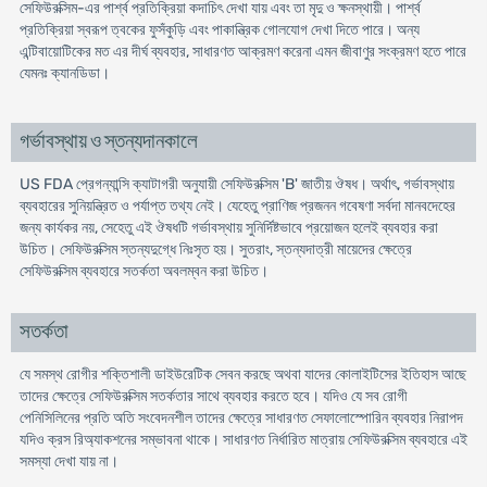
সেফিউরক্সিম-এর পার্শ্ব প্রতিক্রিয়া কদাচিৎ দেখা যায় এবং তা মৃদু ও ক্ষনস্থায়ী। পার্শ্ব
প্রতিক্রিয়া স্বরূপ ত্বকের ফুসঁকুড়ি এবং পাকান্ত্রিক গোলযোগ দেখা দিতে পারে। অন্য
এন্টিবায়োটিকের মত এর দীর্ঘ ব্যবহার, সাধারণত আক্রমণ করেনা এমন জীবাণুর সংক্রমণ হতে পারে
যেমনঃ ক্যানডিডা।
গর্ভাবস্থায় ও স্তন্যদানকালে
US FDA প্রেগন্যান্সি ক্যাটাগরী অনুযায়ী সেফিউরক্সিম 'B' জাতীয় ঔষধ। অর্থাৎ, গর্ভাবস্থায়
ব্যবহারের সুনিয়ন্ত্রিত ও পর্যাপ্ত তথ্য নেই। যেহেতু প্রাণিজ প্রজনন গবেষণা সর্বদা মানবদেহের
জন্য কার্যকর নয়, সেহেতু এই ঔষধটি গর্ভাবস্থায় সুনির্দিষ্টভাবে প্রয়োজন হলেই ব্যবহার করা
উচিত। সেফিউরক্সিম স্তন্যদুগ্ধে নিঃসৃত হয়। সুতরাং, স্তন্যদাত্রী মায়েদের ক্ষেত্রে
সেফিউরক্সিম ব্যবহারে সতর্কতা অবলম্বন করা উচিত।
সতর্কতা
যে সমস্থ রোগীর শক্তিশালী ডাইউরেটিক সেবন করছে অথবা যাদের কোলাইটিসের ইতিহাস আছে
তাদের ক্ষেত্রে সেফিউরক্সিম সতর্কতার সাথে ব্যবহার করতে হবে। যদিও যে সব রোগী
পেনিসিলিনের প্রতি অতি সংবেদনশীল তাদের ক্ষেত্রে সাধারণত সেফালোস্পোরিন ব্যবহার নিরাপদ
যদিও ক্রস রিঅ্যাকশনের সম্ভাবনা থাকে। সাধারণত নির্ধারিত মাত্রায় সেফিউরক্সিম ব্যবহারে এই
সমস্যা দেখা যায় না।