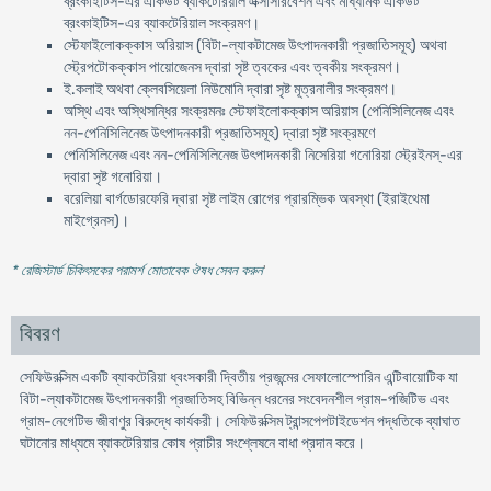
ব্রংকাইটিস-এর একিউট ব্যাকটেরিয়াল এক্সাসারবেশন এবং মাধ্যমিক একিউট
ব্রংকাইটিস-এর ব্যাকটেরিয়াল সংক্রমণ।
স্টেফাইলোকক্কাস অরিয়াস (বিটা-ল্যাকটামেজ উৎপাদনকারী প্রজাতিসমূহ) অথবা
স্ট্রেপটোকক্কাস পায়োজেনস দ্বারা সৃষ্ট ত্বকের এবং ত্বকীয় সংক্রমণ।
ই.কলাই অথবা ক্লেবসিয়েলা নিউমোনি দ্বারা সৃষ্ট মূত্রনালীর সংক্রমণ।
অস্থি এবং অস্থিসন্ধির সংক্রমনঃ স্টেফাইলোকক্কাস অরিয়াস (পেনিসিলিনেজ এবং
নন-পেনিসিলিনেজ উৎপাদনকারী প্রজাতিসমূহ) দ্বারা সৃষ্ট সংক্রমণে
পেনিসিলিনেজ এবং নন-পেনিসিলিনেজ উৎপাদনকারী নিসেরিয়া গনোরিয়া স্ট্রেইনস্-এর
দ্বারা সৃষ্ট গনোরিয়া।
বরেলিয়া বার্গডোরফেরি দ্বারা সৃষ্ট লাইম রোগের প্রারম্ভিক অবস্থা (ইরাইথেমা
মাইগ্রেনস)।
* রেজিস্টার্ড চিকিৎসকের পরামর্শ মোতাবেক ঔষধ সেবন করুন
'
বিবরণ
সেফিউরক্সিম একটি ব্যাকটেরিয়া ধ্বংসকারী দ্বিতীয় প্রজন্মের সেফালোস্পোরিন এন্টিবায়োটিক যা
বিটা-ল্যাকটামেজ উৎপাদনকারী প্রজাতিসহ বিভিন্ন ধরনের সংবেদনশীল গ্রাম-পজিটিভ এবং
গ্রাম-নেগেটিভ জীবাণুর বিরুদ্ধে কার্যকরী। সেফিউরক্সিম ট্রান্সপেপটাইডেশন পদ্ধতিকে ব্যাঘাত
ঘটানোর মাধ্যমে ব্যাকটেরিয়ার কোষ প্রাচীর সংশ্লেষনে বাধা প্রদান করে।