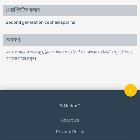
থেরাপিউটিক ক্লাস
Second generation cephalosporins
সংরক্ষণ
আলো ও আর্দ্রতা থেকে দূরে, ঠান্ডা ও শুষ্ক স্থানে (৩০° সেঃ তাপমাত্রার নিচে) রাখুন। শিশুদের
নাগালের বাইরে রাখুন।
↑
© Medex ™
About Us
Privacy Policy