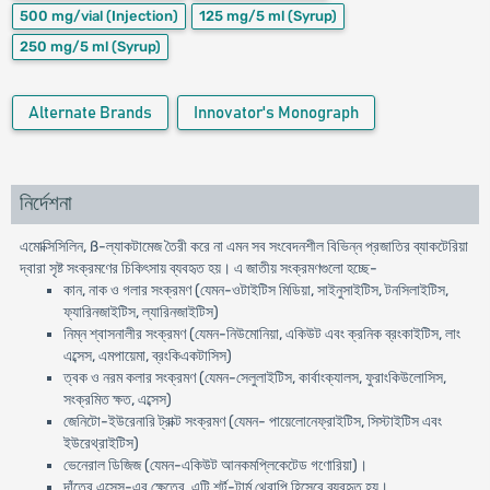
500 mg/vial
(Injection)
125 mg/5 ml
(Syrup)
250 mg/5 ml
(Syrup)
Alternate Brands
Innovator's Monograph
নির্দেশনা
এমোক্সিসিলিন, ß-ল্যাকটামেজ তৈরী করে না এমন সব সংবেদনশীল বিভিন্ন প্রজাতির ব্যাকটেরিয়া
দ্বারা সৃষ্ট সংক্রমণের চিকিৎসায় ব্যবহৃত হয়। এ জাতীয় সংক্রমণগুলো হচ্ছে-
কান, নাক ও গলার সংক্রমণ (যেমন-ওটাইটিস মিডিয়া, সাইনুসাইটিস, টনসিলাইটিস,
ফ্যারিনজাইটিস, ল্যারিনজাইটিস)
নিম্ন শ্বাসনালীর সংক্রমণ (যেমন-নিউমোনিয়া, একিউট এবং ক্রনিক ব্রংকাইটিস, লাং
এব্সেস, এমপায়েমা, ব্রংকিএকটাসিস)
ত্বক ও নরম কলার সংক্রমণ (যেমন-সেলুলাইটিস, কার্বাংক্যালস, ফুরাংকিউলোসিস,
সংক্রমিত ক্ষত, এব্সেস)
জেনিটো-ইউরেনারি ট্রাক্ট সংক্রমণ (যেমন- পায়েলোনেফ্রাইটিস, সিস্টাইটিস এবং
ইউরেথ্রাইটিস)
ভেনেরাল ডিজিজ (যেমন-একিউট আনকমপ্লিকেটেড গণোরিয়া)।
দাঁতের এব্সেস-এর ক্ষেত্রে, এটি শর্ট-টার্ম থেরাপি হিসেবে ব্যবহৃত হয়।