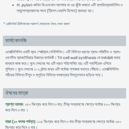
H. pylori-জনিত ডিওডেনাল আলসার বা এর ঝুঁকি কমাতে এটি ক্লারিথ্রোমাইসিন ও
ল্যান্সোপ্রাজোলের সাথে (ট্রিপল থেরাপি হিসেবে) ব্যবহৃত হয়।
* রেজিস্টার্ড চিকিৎসকের পরামর্শ মোতাবেক ঔষধ সেবন করুন
'
ফার্মাকোলজি
এমোক্সিসিলিন একটি ব্রড স্পেক্ট্রাম পেনিসিলিন। এটি বিভিন্ন ধরনের গ্রাম-পজিটিভ ও গ্রাম-
নেগেটিভ ব্যাকটেরিয়ার বিরুদ্ধে কার্যকরী। ইহা cell wall synthesis কে Inhibit করার
মাধ্যমে কাজ করে। মুখে সেবনের পর এটি দ্রূত পরিশোষিত হয়; এটি গ্যাস্ট্রিক এসিডে
সুস্থিত। মুখে সেবনের ১-২ ঘন্টার মধ্যে এটি সর্বোচ্চ প্লাজমা ঘনত্বে পৌঁছায়। এমোক্সিসিলিন
শরীরের বিভিন্ন টিস্যু ও ফ্লুইডে বিভিন্ন ঘনমাত্রায় বিস্তৃতভাবে ছড়িয়ে পড়ে।
ঔষধের মাত্রা
প্রাপ্ত বয়স্ক
: ২৫০ মিঃগ্রাঃ করে দিনে ৩ বার, তীব্র সংক্রমণের ক্ষেত্রে সর্বোচ্চ ৫০০ মিঃগ্রাঃ
করে দিনে ৩ বার ।
বাচ্চা (১০ বৎসর পর্যন্ত)
: ১২৫ মিঃগ্রাঃ করে দিনে ৩ বার তীব্র সংক্রমণের ক্ষেত্রে সর্বোচ্চ ২৫০
মিঃগ্রাঃ করে দিনে ৩ বার।