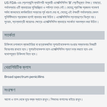
US FDA-এর প্রেগন্যান্সি ক্যাটাগরী অনুযায়ী এমোক্সিসিলিন 'B' শ্রেণীভূক্ত ঔষধ। তাছাড়া,
গর্ভাবস্থায় এটি ব্যবহারের সুনিয়ন্ত্রিত ও পর্যাপ্ত তথ্য নেই। যেহেতু প্রাণিজ প্রজনন গবেষণা
সর্বদা মানবদেহে কার্যকারিতা সন্বন্ধে পূর্ব ধারণা দেয় না, সেহেতু এই ঔষধটি গর্ভাবস্থায় কেবল
সুনির্দিষ্টভাবে প্রয়োজন হলেই ব্যবহার করা উচিত। এমোক্সিসিলিন স্তন্যদুগ্ধে নিঃসৃত হয়।
সুতরাং, স্তন্যদাত্রী মায়েদের ক্ষেত্রে এমোক্সিসিলিন ব্যবহারে সতর্কতা অবলম্বন করা উচিত।
সতর্কতা
চিকিৎসা চলাকালে ব্যাকটেরিয়া বা ছত্রাকজনিত সুপারইনফেকশন হওয়ার সম্ভাবনার বিষয়টি
বিবেচনায় রাখতে হবে। সুপারইনফেকশন হলে এমোক্সিসিলিন গ্রহণ বন্ধ করতে হবে এবং
যথোপযুক্ত চিকিৎসা নিতে হবে।
থেরাপিউটিক ক্লাস
Broad spectrum penicillins
সংরক্ষণ
আলো ও তাপ থেকে দূরে শুষ্ক স্থানে রাখুন। শিশুদের নাগালের বাইরে রাখুন।