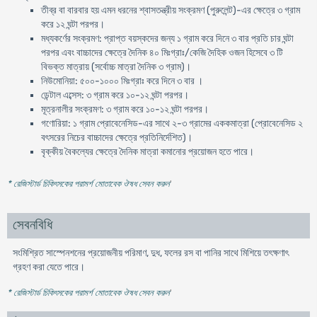
তীব্র বা বারবার হয় এমন ধরনের শ্বাসতন্ত্রীয় সংক্রমণ (পুরুলেন্ট)-এর ক্ষেত্রে ৩ গ্রাম
করে ১২ ঘন্টা পরপর।
মধ্যকর্ণের সংক্রমণ: প্রাপ্ত বয়স্কদের জন্য ১ গ্রাম করে দিনে ৩ বার প্রতি চার ঘন্টা
পরপর এবং বাচ্চাদের ক্ষেত্রে দৈনিক ৪০ মিঃগ্রাঃ/কেজি দৈহিক ওজন হিসেবে ৩ টি
বিভক্ত মাত্রায় (সর্বোচ্চ মাত্রা দৈনিক ৩ গ্রাম)।
নিউমোনিয়া: ৫০০-১০০০ মিঃগ্রাঃ করে দিনে ৩ বার ।
ডেন্টাল এব্সেস: ৩ গ্রাম করে ১০-১২ ঘন্টা পরপর।
মূত্রনালীর সংক্রমণ: ৩ গ্রাম করে ১০-১২ ঘন্টা পরপর।
গণোরিয়া: ১ গ্রাম প্রোবেনেসিড-এর সাথে ২-৩ গ্রামের এককমাত্রা (প্রোবেনেসিড ২
বৎসরের নিচের বাচ্চাদের ক্ষেত্রে প্রতিনির্দেশিত)।
বৃক্কীয় বৈকল্যের ক্ষেত্রে দৈনিক মাত্রা কমানোর প্রয়োজন হতে পারে।
* রেজিস্টার্ড চিকিৎসকের পরামর্শ মোতাবেক ঔষধ সেবন করুন
'
সেবনবিধি
সংমিশ্রিত সাস্পেনশনের প্রয়োজনীয় পরিমাণ, দুধ, ফলের রস বা পানির সাথে মিশিয়ে তৎক্ষণাৎ
গ্রহণ করা যেতে পারে।
* রেজিস্টার্ড চিকিৎসকের পরামর্শ মোতাবেক ঔষধ সেবন করুন
'