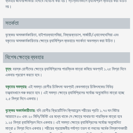
ব্যবহার জীবনরক্ষাকারী হিসাবে বিবেচনা করা হয়। স্তন্যদানকালে র‍্যামিপ্রিল ব্যবহার করা উচিত
নয়।
সতর্কতা
বৃক্কের অসমকার্যকারিতা, হাইপারক্যালেমিয়া, নিম্নরক্তচাপ, সার্জারী/এ্যানেসথেসিয়া এবং
যকৃতের অসমকার্যকারিতার ক্ষেত্রে র‍্যামিপ্রিল ব্যবহারে সতর্কতা অবলম্বন করা উচিত।
বিশেষ ক্ষেত্রে ব্যবহার
বৃদ্ধ
: বয়স্ক রোগীদের ক্ষেত্রে র‍্যামিপ্রিলের পারম্ভিক মাত্রা কমিয়ে অবশ্যই ১.২৫ মিগ্রা দিনে
একবার প্রয়োগ করতে হবে।
যকৃতের সমস্যায়
: এই সমস্ত রোগীর চিকিৎসা অবশ্যই কেবলমাত্র চিকিৎসকের নিবিড়
তত্ত্বাবধানে শুরু করতে হবে। এই সমস্ত ক্ষেত্রে র‍্যামিপ্রিলের সর্বোচ্চ অনুমোদিত মাত্রা হচ্ছে
২.৫ মিগ্রা দিনে একবার।
বৃক্কের অকার্যকারীতায়
: যদি রোগীর ক্রিয়েটিনিন ক্লিয়ারেন্স শরীরের প্রতি ১.৭৩ ঘন মিটার
আয়তনে ৫০ এবং ২০ মিলি/মিনিট এর মধ্যে থাকে সে ক্ষেত্রে সাধারণত পারম্ভিক মাত্রা হবে
১.২৫ মিগ্রা র‍্যামিপ্রিল দিনে একবার। এই সমস্ত ক্ষেত্রে র‍্যামিপ্রিলের সর্বোচ্চ অনুমোদিত
মাত্রা ৫ মিগ্রা দিনে একবার। শরীরের প্রয়োজনীয় পর্যাপ্ত তরল বা লবনের অর্ধেক নিস্কাশনকারী