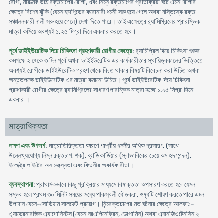
রোগী, মারাত্মক উচ্চ রক্তচাপের রোগী, এবং নিম্ন রক্তচাপের প্রতিক্রিয়া ঘটে এমন রোগীর
ক্ষেত্রে বিশেষ ঝুঁকি (যেমন হৃদপিন্ডের করোনারী ধমনী সরু হয়ে গেলে অথবা মস্তিস্কে রক্ত
সঞ্চালনকারী নালী সরু হয়ে গেলে) দেখা দিতে পারে। তাই এক্ষেত্রে র‍্যামিপ্রিলের প্রারম্ভিক
মাত্রা কমিয়ে অবশ্যই ১.২৫ মিগ্রা দিনে একবার করতে হবে।
পূর্বে ডাইইউরেটিক দিয়ে চিকিৎসা গ্রহণকারী রোগীর ক্ষেত্রে
: র‍্যামিপ্রিল দিয়ে চিকিৎসা শুরুর
কমপক্ষে ২ থেকে ৩ দিন পূর্বে অথবা ডাইইউরেটিক এর কার্যকারীতার স্থায়িত্বকালের ভিত্তিতে
অবশ্যই রোগীকে ডাইইউরেটিক গ্রহণ থেকে বিরত থাকার বিষয়টি বিবেচনা করা উচিত অথবা
অন্ততপক্ষে ডাইইউরেটিক এর মাত্রা কমানো উচিত। পূর্বে ডাইইউরেটিক দিয়ে চিকিৎসা
গ্রহণকারী রোগীর ক্ষেত্রে র‍্যামিপ্রিলের সাধারণ পারম্ভিক মাত্রা হচ্ছে ১.২৫ মিগ্রা দিনে
একবার ।
মাত্রাধিক্যতা
লক্ষণ এবং উপসর্গ
: মাত্রাতিরিক্ততা কারণে পার্শ্বীয় ধমনীর অধিক প্রসারণ, (সাথে
উল্লেখ্যযোগ্য নিম্ন রক্তচাপ, শক), ব্রাডিকার্ডিয়ার (স্বাভাবিকের চেয়ে কম হৃদস্পন্দন),
ইলেক্ট্রোলাইটের অসামঞ্জস্যতা এবং কিডনীর অকার্যকারীতা।
ব্যবস্থাপনা
: প্রাথমিকভাবে কিছু প্রক্রিয়ার মাধ্যমে বিষাক্ততা অপসারণ করতে হবে যেমন
সম্ভব হলে প্রথম ৩০ মিনিট সময়ের মধ্যে পাকস্থলী ধৌতকরা, ওষুধটি শোষণ করতে পারে এমন
উপাদান যেমন-সোডিয়াম সালফেট প্রয়োগ। নিন্মরক্তচাপের মত ঘটনার ক্ষেত্রে আলফা১-
এ্যাড্রেনারজিক এ্যাগোনিস্টস (যেমন নরএপিনেফ্রিন, ডোপামিন) অথবা এ্যানজিওটেনসিন ২