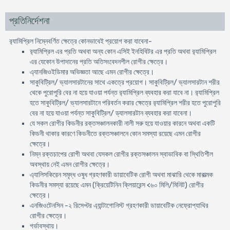
প্রতিনির্দেশনা
র‍্যামিপ্রিল নিম্নেবর্ণিত ক্ষেত্রে কোনভাবেই প্রয়োগ করা যাবেনা-
র‍্যামিপ্রিল এর প্রতি অথবা অন্য কোন এসিই ইনহিবিটর এর প্রতি অথবা র‍্যামিপ্রিল
এর যেকোন উপাদানের প্রতি অতিসংবেদনশীল রোগীর ক্ষেত্রে।
এ্যানজিওইডিমার অভিজ্ঞতা আছে এমন রোগীর ক্ষেত্রে।
সাকুবিট্রিল/ ভ্যালসারটানের সাথে একত্রে প্রয়োগ। সাকুবিট্রিল/ ভ্যালসারটান শরীর
থেকে পুরোপুরি বের না হয়ে যাওয়া পর্যন্ত র‍্যামিপ্রিল ব্যবহার করা যাবে না। র‍্যামিপ্রিল
হতে সাকুবিট্রিল/ ভ্যালসারটানে পরিবর্তন করার ক্ষেত্রে র‍্যামিপ্রিল শরীর হতে পুরোপুরি
বের না হয়ে যাওয়া পর্যন্ত সাকুবিট্রিল/ ড্যালসারটান ব্যবহার করা যাবেনা।
যে সকল রোগীর কিডনীর রক্তসঞ্চালনকারী নালী সরু হয়ে যাওয়ার কারনে অথবা একটি
কিডনী থাকার কারণে কিডনীতে রক্তসঞ্চালনে কোন সমস্যা রয়েছে এমন রোগীর
ক্ষেত্রে।
নিম্ন রক্তচাপের রোগী অথবা যেসকল রোগীর রক্তসঞ্চালন স্বাভাবিক বা স্থিতিশীল
অবস্থায় নেই এমন রোগীর ক্ষেত্রে।
এ্যালিসকিরেন সমৃদ্ধ ওষুধ গ্রহণকারী ডায়াবেটিক রোগী অথবা মাঝারি থেকে মারাত্মক
কিডনীর সমস্যা রয়েছে এমন (ক্রিয়েটিনিন ক্লিয়ারেন্স <৬০ মিলি/মিনিট) রোগীর
ক্ষেত্রে।
এনজিওটেনসিন -২ রিসেপ্টর এ্যান্টাগোনিস্ট গ্রহণকারী ডায়াবেটিক নেফ্রোপ্যাথির
রোগীর ক্ষেত্রে।
গর্ভাবস্থায়।