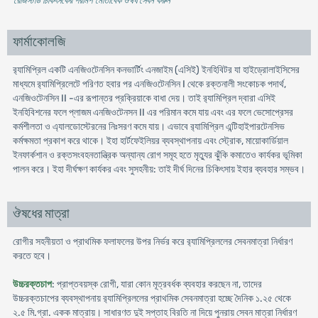
* রেজিস্টার্ড চিকিৎসকের পরামর্শ মোতাবেক ঔষধ সেবন করুন
'
ফার্মাকোলজি
র‍্যামিপ্রিল একটি এনজিওটেনসিন কনভার্টিং এনজাইম (এসিই) ইনহিবিটর যা হাইড্রোলাইসিসের
মাধ্যমে র‍্যামিপ্রিলেটে পরিণত হবার পর এনজিওটেনসিন I থেকে রক্তনালী সংকোচক পদার্থ,
এনজিওটেনসিন II -এর রূপান্তর প্রক্রিয়াকে বাধা দেয়। তাই র‍্যামিপ্রিল দ্বারা এসিই
ইনহিবিশনের ফলে প্লাজম এনজিওটেনসন II এর পরিমান কমে যায় এবং এর ফলে ভেসোপ্রেসর
কর্মশীলতা ও এ্যালডোস্টেরনের নিঃসরণ কমে যায়। এভাবে র‍্যামিপ্রিল এন্টিহাইপারটেনসিভ
কর্মক্ষমতা প্রকাশ করে থাকে। ইহা হার্টফেইলিয়র ব্যবস্থাপনায় এবং স্ট্রোক, মায়োকার্ডিয়াল
ইনফার্কশান ও রক্তসংবহনতান্ত্রিক অন্যান্য রোগ সমূহ হতে মৃত্যুর ঝুঁকি কমাতেও কার্যকর ভূমিকা
পালন করে। ইহা দীর্ঘক্ষণ কার্যকর এবং সুসহনীয়: তাই দীর্ঘ দিনের চিকিৎসায় ইহার ব্যবহার সম্ভব।
ঔষধের মাত্রা
রোগীর সহনীয়তা ও প্রাথমিক ফলাফলের উপর নির্ভর করে র‍্যামিপ্রিললের সেবনমাত্রা নির্ধারণ
করতে হবে।
উচ্চরক্তচাপ
: প্রাপ্তবয়স্ক রোগী, যারা কোন মূত্রবর্ধক ব্যবহার করছেন না, তাদের
উচ্চরক্তচাপের ব্যবস্থাপনায় র‍্যামিপ্রিললের প্রাথমিক সেবনমাত্রা হচ্ছে দৈনিক ১.২৫ থেকে
২.৫ মি.গ্রা. একক মাত্রায়। সাধারণত দুই সপ্তাহ বিরতি না দিয়ে পুনরায় সেবন মাত্রা নির্ধারণ