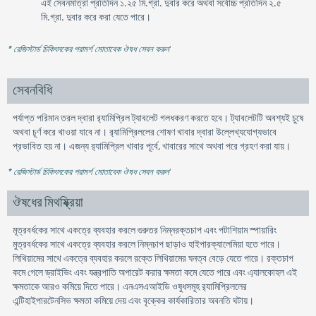
এই সেবনমাত্রা প্রতিদিন ১.২৫ মি.গ্রা. দুবার করে অথবা সর্বোচ্চ প্রতিদিন ২.৫
মি.গ্রা. দুবার করে করা যেতে পারে।
* রেজিস্টার্ড চিকিৎসকের পরামর্শ মোতাবেক ঔষধ সেবন করুন
'
সেবনবিধি
পর্যাপ্ত পরিমান তরল দ্বারা র‍্যামিপ্রিল ট্যাবলেট গলধকরণ করতে হবে। ট্যাবলেটটি অবশ্যই চুষে
অথবা চূর্ণ করে খাওয়া যাবে না। র‍্যামিপ্রিললের শোষণ খাবার দ্বারা উল্লেখ্যযোগ্যভাবে
প্রভাবিত হয় না। এজন্য র‍্যামিপ্রিল খাবার পূর্বে, খাবারের সাথে অথবা পরে গ্রহণ করা যায়।
* রেজিস্টার্ড চিকিৎসকের পরামর্শ মোতাবেক ঔষধ সেবন করুন
'
ঔষধের মিথষ্ক্রিয়া
মূত্রবর্ধকের সাথে একত্রে ব্যবহার করলে গুরুতর নিম্নরক্তচাপ এবং পটাশিয়াম স্পায়ারিং
মুত্রবর্ধকের সাথে একত্রে ব্যবহার করলে নিম্নচাপ ছাড়াও হাইপারক্যালেমিয়া হতে পারে।
লিথিয়ামের সাথে একত্রে ব্যবহার করলে রক্তে লিথিয়ামের ঘনত্ব বেড়ে যেতে পারে। রক্তচাপ
কমে গেলে ড্রাইভিং এবং যন্ত্রপাতি অপারেট করার ক্ষমতা কমে যেতে পারে এবং এ্যালকোহল এই
ক্ষমতাকে আরও কমিয়ে দিতে পারে। এনএসএআইডি ওষুধসমূহ র‍্যামিপ্রিললের
এন্টিহাইপারটেনসিভ ক্ষমতা কমিয়ে দেয় এবং বৃক্কের কার্যকারিতার অবনতি ঘটায়।