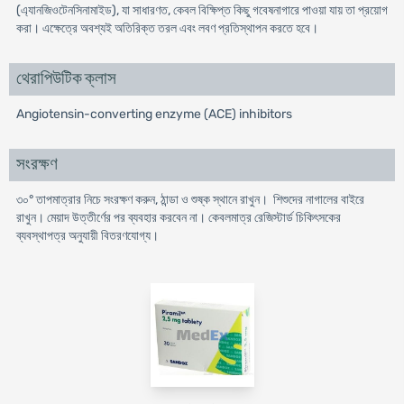
(এ্যানজিওটেনসিনামাইড), যা সাধারণত, কেবল বিক্ষিপ্ত কিছু গবেষনাগারে পাওয়া যায় তা প্রয়োগ
করা। এক্ষেত্রে অবশ্যই অতিরিক্ত তরল এবং লবণ প্রতিস্থাপন করতে হবে।
থেরাপিউটিক ক্লাস
Angiotensin-converting enzyme (ACE) inhibitors
সংরক্ষণ
৩০° তাপমাত্রার নিচে সংরক্ষণ করুন, ঠান্ডা ও শুষ্ক স্থানে রাখুন। শিশুদের নাগালের বাইরে
রাখুন। মেয়াদ উত্তীর্ণের পর ব্যবহার করবেন না। কেবলমাত্র রেজিস্টার্ড চিকিৎসকের
ব্যবস্থাপত্র অনুযায়ী বিতরণযোগ্য।