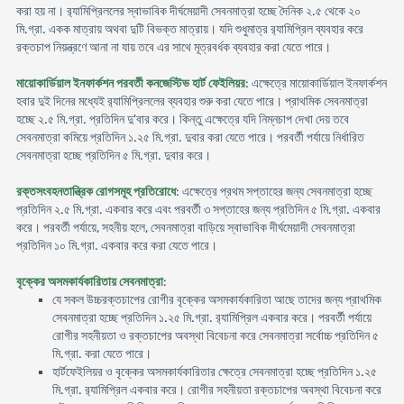
করা হয় না। র‍্যামিপ্রিললের স্বাভাবিক দীর্ঘমেয়াদী সেবনমাত্রা হচ্ছে দৈনিক ২.৫ থেকে ২০
মি.গ্রা. একক মাত্রায় অথবা দুটি বিভক্ত মাত্রায়। যদি শুধুমাত্র র‍্যামিপ্রিল ব্যবহার করে
রক্তচাপ নিয়ন্ত্রণে আনা না যায় তবে এর সাথে মূত্রবর্ধক ব্যবহার করা যেতে পারে।
মায়োকার্ডিয়াল ইনফার্কশন পরবর্তী কনজেস্টিভ হার্ট ফেইলিয়র
: এক্ষেত্রে মায়োকার্ডিয়াল ইনফার্কশন
হবার দুই দিনের মধ্যেই র‍্যামিপ্রিললের ব্যবহার শুরু করা যেতে পারে। প্রাথমিক সেবনমাত্রা
হচ্ছে ২.৫ মি.গ্রা. প্রতিদিন দু'বার করে। কিন্তু এক্ষেত্রে যদি নিম্নচাপ দেখা দেয় তবে
সেবনমাত্রা কমিয়ে প্রতিদিন ১.২৫ মি.গ্রা. দুবার করা যেতে পারে। পরবর্তী পর্যায়ে নির্ধারিত
সেবনমাত্রা হচ্ছে প্রতিদিন ৫ মি.গ্রা. দুবার করে।
রক্তসংবহনতান্ত্রিক রোগসমূহ প্রতিরোধে
: এক্ষেত্রে প্রথম সপ্তাহের জন্য সেবনমাত্রা হচ্ছে
প্রতিদিন ২.৫ মি.গ্রা. একবার করে এবং পরবর্তী ৩ সপ্তাহের জন্য প্রতিদিন ৫ মি.গ্রা. একবার
করে। পরবর্তী পর্যায়ে, সহনীয় হলে, সেবনমাত্রা বাড়িয়ে স্বাভাবিক দীর্ঘমেয়াদী সেবনমাত্রা
প্রতিদিন ১০ মি.গ্রা. একবার করে করা যেতে পারে।
বৃক্কের অসমকার্যকারিতায় সেবনমাত্রা
:
যে সকল উচ্চরক্তচাপের রোগীর বৃক্কের অসমকার্যকারিতা আছে তাদের জন্য প্রাথমিক
সেবনমাত্রা হচ্ছে প্রতিদিন ১.২৫ মি.গ্রা. র‍্যামিপ্রিল একবার করে। পরবর্তী পর্যায়ে
রোগীর সহনীয়তা ও রক্তচাপের অবস্থা বিবেচনা করে সেবনমাত্রা সর্বোচ্চ প্রতিদিন ৫
মি.গ্রা. করা যেতে পারে।
হার্টফেইলিয়র ও বৃক্কের অসমকার্যকারিতার ক্ষেত্রে সেবনমাত্রা হচ্ছে প্রতিদিন ১.২৫
মি.গ্রা. র‍্যামিপ্রিল একবার করে। রোগীর সহনীয়তা রক্তচাপের অবস্থা বিবেচনা করে