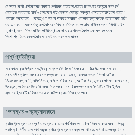
যে সকল রোগী এক্সট্রাকরপোরিয়াল (শরীরের বাইরে সংঘঠিত) চিকিৎসায় রক্তের সংস্পর্শে
নেগেটিভ আয়তনের চার্জ এর সংযোগ ঘটে সেসকল ক্ষেত্রে অবশ্যই এসিই ইনহিবিটরস প্রয়োগ
পরিহার করতে হবে। যেহেতু এই ধরণের ব্যবহার মারাত্মক এ্যানাফাইল্যাকটিক প্রতিক্রিয়া তৈরী
করতে পারে। যেমন-কিছু এক্সট্রাকরপোরিয়াল চিকিৎসা যেমন ডায়ালাইসিস অথবা নির্দিষ্ট হাই-
ফ্লাক্স (যেমন পলিএকরাইলোনাইট্রিল) এর সাথে হেমোফিলট্রেশন এবং কম ঘনত্বের
লিপোপ্রোটিনের ড্রেক্সট্রান সালফেট এর সাথে এফারসিস।
পার্শ্ব প্রতিক্রিয়া
সাধারণতঃ র‍্যামিপ্রিল সুসহনীয়। পার্শ্ব প্রতিক্রিয়া হিসাবে মাথা ঝিম্‌ঝিম করা, মাথাব্যাথা,
মাংসপেশীর দূর্বলতা এবং অবসাদ লক্ষ্য করা যায়। এছাড়া কখনও কদনও সিম্পটমেটিক
নিম্নরক্তচাপ, কাশি, বমিবমি ভাব, বমি, ডায়রিয়া, র‍্যাশ, আর্টিকারিয়া, মূত্রের পরিমাণ কমে যাওয়া,
উৎকণ্ঠা, স্মৃতিভ্রম ইত্যাদি দেখা দিতে পারে। খুব বিরলক্ষেত্রে এনজিওনিউরোটিক ইডিমা,
এ্যানাফাইলেকটিক রিয়াকশান এবং হাইপারক্যালেমিয়া হতে পারে।
গর্ভাবস্থায় ও স্তন্যদানকালে
র‍্যামিপ্রিল ব্যবহারের পুর্বে এবং ব্যবহার সময়ে গর্ভধারন করা থেকে বিরত থাকতে হবে। কিন্তু
গর্ভাবস্থা নির্ণীত হলে অতিসত্ত্বর র‍্যামিপ্রিল ব্যবহার বন্ধ করা উচিত, যদি না এক্ষেত্রে ইহার