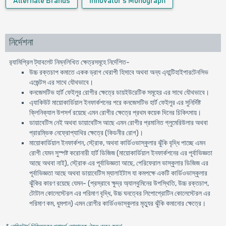
Alternate Brands
Innovator's Monograph
নির্দেশনা
র‍্যামিপ্রিল ট্যাবলেট নিম্নলিখিত ক্ষেত্রসমূহে নির্দেশিত-
উচ্চ রক্তচাপ কমাতে একক ড্রাগ থেরাপী হিসাবে অথবা অন্য এ্যান্টিহাইপারটেনসিভ
এজেন্টস এর সাথে যৌথভাবে।
কনজেসটিভ হার্ট ফেইলুর রোগীর ক্ষেত্রে ডায়ইউরেটিক সমূহের এর সাথে যৌথভাবে।
এ্যাকিউট মায়োকার্ডিয়াল ইনফার্কশনের পরে কনজেসটিভ হার্ট ফেইলুর এর সুনির্দিষ্ট
ক্লিনিক্যাল উপসর্গ রয়েছে এমন রোগীর ক্ষেত্রে প্রথম কয়েক দিনের চিকিৎসায়।
ডায়াবেটিস নেই অথবা ডায়াবেটিস আছে এমন রোগীর প্রমানিত গ্লুমেরিউলার অথবা
প্রারম্ভিক নেফ্রোপ্যাথির ক্ষেত্রে (কিডনীর রোগ)।
মায়োকার্ডিয়াল ইনফার্কশন, স্ট্রোক, অথবা কার্ডিওভাস্কুলার ঝুঁকি বৃদ্ধি পাচ্ছে এমন
রোগী যেমন সুস্পষ্ট করোনারী হার্ট ডিজিজ (মায়োকার্ডিয়াল ইনফার্কশনের এর পূর্বাভিজ্ঞতা
আছে অথবা নাই), স্ট্রোক এর পূর্বাভিজ্ঞতা আছে, পেরিফেরাল ভাস্কুলার ডিজিজ এর
পূর্বাভিজ্ঞতা আছে অথবা ডায়াবেটিস ম্যালাইটাস যা কমপক্ষে একটি কার্ডিওভাস্কুলার
ঝুঁকির কারণ রয়েছে যেমন- (প্রস্রাবে ক্ষুদ্র অ্যালবুমিনের উপস্থিতি, উচ্চ রক্তচাপ,
টোটাল কোলেস্টেরল এর পরিমাণ বৃদ্ধি, উচ্চ ঘনত্বের লিপোপ্রোটিন কোলেস্টেরল এর
পরিমাণ কম, ধুমপান) এমন রোগীর কার্ডিওভাস্কুলার মৃত্যুর ঝুঁকি কমানোর ক্ষেত্রে।