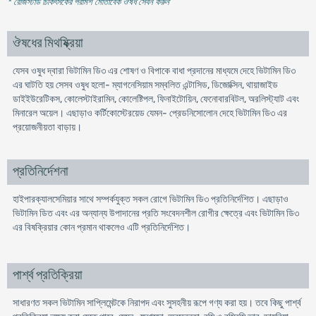
* রেজিস্টার্ড চিকিৎসকের পরামর্শ মোতাবেক ঔষধ সেবন করুন
'
ঔষধের মিথষ্ক্রিয়া
যেসব ওষুধ দ্বারা ভিটামিন ডি৩ এর শোষণ ও বিপাকে বাধা প্রদানের মাধ্যমে দেহে ভিটামিন ডি৩
এর ঘাটতি হয় সেসব ওষুধ হলো- ম্যাগনেসিয়াম সম্বলিত এন্টাসিড, ডিজোক্সিন, থায়াজাইড
ডাইইউরেটিকস, কোলেস্টাইরামিন, কোলেষ্টিপল, ফিনাইটোয়িন, ফেনোবারবিটল, অরলিস্ট্যাট এবং
মিনারেল অয়েল। এছাড়াও কর্টিকোস্টেরয়েড যেমন- প্রেডনিসোলোন দেহে ভিটামিন ডি৩ এর
প্রয়োজনীয়তা বাড়ায়।
প্রতিনির্দেশনা
হাইপারক্যালসেমিয়ার সাথে সম্পর্কযুক্ত সকল রোগে ভিটামিন ডি৩ প্রতিনির্দেশিত। এছাড়াও
ভিটামিন ডিত এবং এর অন্যান্য উপাদানের প্রতি সংবেদনশীল রোগীর ক্ষেত্রে এবং ভিটামিন ডি৩
এর বিষক্রিয়ার কোন প্রমান থাকলেও এটি প্রতিনির্দেশিত।
পার্শ্ব প্রতিক্রিয়া
সাধারণত সকল ভিটামিন সাপ্লিমেন্টকে নিরাপদ এবং সুসহনীয় রূপে গণ্য করা হয়। তবে কিছু পার্শ্ব