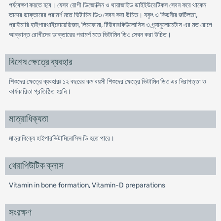
পর্যবেক্ষণ করতে হবে। যেসব রোগী ডিজোক্সিন ও থায়াজাইড ডাইইউরেটিকস সেবন করে থাকেন
তাদের ডাক্তারের পরামর্শ মতে ভিটামিন ডি৩ সেবন করা উচিত। যকৃৎ ও কিডনীর জটিলতা,
প্রাইমারি হাইপারথাইরোয়েডিজম, লিমফোমা, টিউবারকিউলোসিস ও গ্র্যানুলোমেটাস এর মত রোগে
আক্রান্ত রোগীদের ডাক্তারের পরামর্শ মতে ভিটামিন ডি৩ সেবন করা উচিত।
বিশেষ ক্ষেত্রে ব্যবহার
শিশুদের ক্ষেত্রে ব্যবহারঃ ১২ বছরের কম বয়সী শিশুদের ক্ষেত্রে ভিটামিন ডি৩ এর নিরাপত্তা ও
কার্যকারিতা প্রতিষ্ঠিত হয়নি।
মাত্রাধিক্যতা
মাত্রাধিক্যে হাইপারভিটামিনোসিস ডি হতে পারে।
থেরাপিউটিক ক্লাস
Vitamin in bone formation, Vitamin-D preparations
সংরক্ষণ