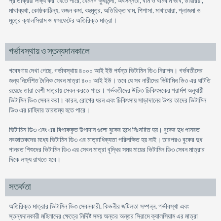
প্রতিক্রিয়া লক্ষ্য করা যেতে পারে, যেমন- ক্ষুধামন্দা, অবসন্নতা, বমি ও বমিবমি ভাব, ডায়রিয়া,
মাথাব্যথা, কোষ্ঠকাঠিন্য, ওজন কমা, বহুমূত্র, অতিরিক্ত ঘাম, পিপাসা, মাথাঘোরা, প্লাজমা ও
মূত্রে ক্যালসিয়াম ও ফসফেটের অতিরিক্ত মাত্রা।
গর্ভাবস্থায় ও স্তন্যদানকালে
গবেষণায় দেখা গেছে, গর্ভাবস্থায় ৪০০০ আই ইউ পর্যন্ত ভিটামিন ডি৩ নিরাপদ। গর্ভবতীদের
জন্য নির্দেশিত দৈনিক সেবন মাত্রা ৪০০ আই ইউ। তবে যে সব নারীদের ভিটামিন ডি৩ এর ঘাটতি
রয়েছে তারা বেশী মাত্রায় সেবন করতে পারে। গর্ভবতীদের উচিত চিকিৎসকের পরার্মশ অনুযায়ী
ভিটামিন ডি৩ সেবন করা। কারন, রোগের ধরন এবং চিকিৎসায় সাড়াদানের উপর তাদের ভিটামিন
ডি৩ এর চাহিদার তারতম্য হতে পারে।
ভিটামিন ডি৩ এবং এর বিপাককৃত উপাদান গুলো বুকের দুধে নিঃসরিত হয়। বুকের দুধ পানরত
নবজাতকদের মধ্যে ভিটামিন ডি৩ এর মাত্রাধিক্যতা পরিলক্ষিত হয় নাই। তারপরও বুকের দুধ
পানরত শিশুদের ভিটামিন ডি৩ এর সেবন মাত্রা বৃদ্ধির সময় মায়ের ভিটামিন ডি৩ সেবন মাত্রার
দিকে লক্ষ্য রাখতে হবে।
সতর্কতা
অতিরিক্ত মাত্রার ভিটামিন ডি৩ সেবনকারী, কিডনীর জটিলতা সম্পন্ন, গর্ভাবস্থা এবং
স্তন্যদানকারী মহিলাদের ক্ষেত্রে নির্দিষ্ট সময় অন্তর অন্তর সিরামে ক্যালসিয়াম এর মাত্রা