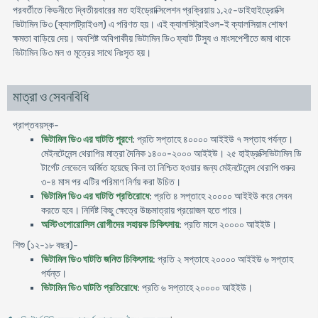
পরবর্তীতে কিডনীতে দ্বিতীয়বারের মত হাইড্রোক্সিলেশন প্রক্রিয়ায় ১,২৫-ডাইহাইড্রোক্সি
ভিটামিন ডি৩ (ক্যালট্রিাইওল) এ পরিণত হয়। এই ক্যালসিট্রাইওল-ই ক্যালসিয়াম শোষণ
ক্ষমতা বাড়িয়ে দেয়। অবশিষ্ট অবিপাকীয় ভিটামিন ডি৩ ফ্যাট টিস্যু ও মাংসপেশীতে জমা থাকে
ভিটামিন ডি৩ মল ও মূত্রের সাথে নিঃসৃত হয়।
মাত্রা ও সেবনবিধি
প্রাপ্তবয়স্ক-
ভিটামিন ডি৩ এর ঘাটতি পূরণে
: প্রতি সপ্তাহে ৪০০০০ আইইউ ৭ সপ্তাহ পর্যন্ত।
মেইনটেনেন্স থেরাপির মাত্রা দৈনিক ১৪০০-২০০০ আইইউ। ২৫ হাইড্রক্সিভিটামিন ডি
টার্গেট লেভেলে অর্জিত হয়েছে কিনা তা নিশ্চিত হওয়ার জন্য মেইনটেনেন্স থেরাপি শুরুর
৩-৪ মাস পর এটির পরিমাণ নির্ণয় করা উচিত।
ভিটামিন ডি৩ এর ঘাটতি প্রতিরোধে
: প্রতি ৪ সপ্তাহে ২০০০০ আইইউ করে সেবন
করতে হবে। নির্দিষ্ট কিছু ক্ষেত্রে উচ্চমাত্রায় প্রয়োজন হতে পারে।
অস্টিওপোরোসিস রোগীদের সহায়ক চিকিৎসায়
: প্রতি মাসে ২০০০০ আইইউ।
শিশু (১২-১৮ বছর)-
ভিটামিন ডি৩ ঘাটতি জনিত চিকিৎসায়
: প্রতি ২ সপ্তাহে ২০০০০ আইইউ ৬ সপ্তাহ
পর্যন্ত।
ভিটামিন ডি৩ ঘাটতি প্রতিরোধে
: প্রতি ৬ সপ্তাহে ২০০০০ আইইউ।