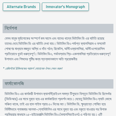
Alternate Brands
Innovator's Monograph
নির্দেশনা
যেসব মানুষ সূর্যালোকের সংস্পর্শে কম আসে এবং যাদের খাদ্যে ভিটামিন ডি এর ঘাটতি রয়েছে
তাদের দেহে ভিটামিন ডি এর ঘাটতি দেখা যায়। ভিটামিন ডি৩ পর্যাপ্ত ক্যালসিয়াম ও ফসফেট
শোষণের মাধ্যমে মজবুত অস্থি ও দাঁত গঠন; রিকেটস, অস্টিওম্যালাসিয়া, অস্টিওপোরোসিস
প্রতিরোধে খুবই গুরুত্বপূর্ণ। ভিটামিন ডি৩, গর্ভাবস্থায় প্রি-একলামসিয়া প্রতিরোধে গুরুত্বপূর্ণ
উপাদান এবং শিশুদের পুষ্টির জন্য স্তন্যদানকালে অতি প্রয়োজনীয়
* রেজিস্টার্ড চিকিৎসকের পরামর্শ মোতাবেক ঔষধ সেবন করুন
'
ফার্মাকোলজি
ভিটামিন ডি৩ এর কার্যকরী উপাদান ক্যালস্ট্রিাইওল সমস্ত টিস্যুতে বিস্তৃত ভিটামিন ডি রিসেপ্টর
(ভিডিআর) এর সাথে যুক্ত হয়ে এর কার্যকারিতা প্রদর্শন করে। যেহেতু ভিটামিন ডি৩ ফ্যাট কোষে
সঞ্চিত থাকে, তাই এর হাফ লাইফ প্রায় ৫০ দিনের মত। ভিটামিন ডি, ক্ষুদ্রান্তে শোষিত হয়ে
নির্দিষ্টভাবে প্লাজমার আলফা-গ্লোবিউলিন এর সাথে যুক্ত হয় এবং যকৃতে যাওয়ার পর বিপাক
প্রক্রিয়ার মাধ্যমে ২৫-হাইড্রোক্সি ভিটামিন ডি৩ (ক্যালসিডাইওল) এ পরিণত হয়। এটি