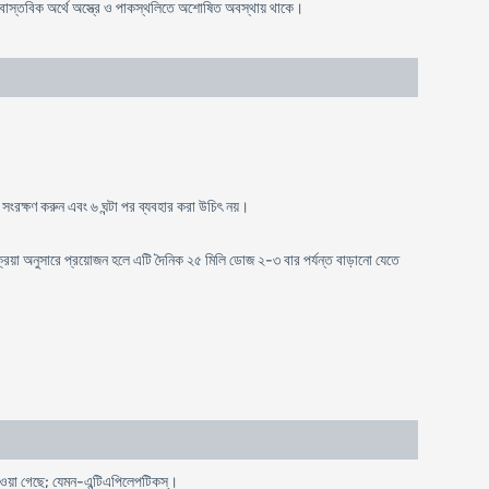
। বাস্তবিক অর্থে অস্ত্রে ও পাকস্থলিতে অশোষিত অবস্থায় থাকে।
সংরক্ষণ করুন এবং ৬ ঘন্টা পর ব্যবহার করা উচিৎ নয়।
়া অনুসারে প্রয়োজন হলে এটি দৈনিক ২৫ মিলি ডোজ ২-৩ বার পর্যন্ত বাড়ানো যেতে
পাওয়া গেছে; যেমন-এন্টিএপিলেপটিকস্।