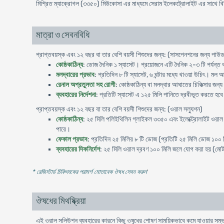
মিশ্রিত ম্যাক্রোগল (৩৩৫০) মিউকোসা এর মাধ্যমে সেরাম ইলেকট্রোলাইট এর সাথে বিনিময
মাত্রা ও সেবনবিধি
প্রাপ্তবয়স্ক এবং ১২ বছর বা তার বেশি বয়সী শিশুদের জন্য: (সাসপেনশনের জন্য পাউ
কোষ্ঠকাঠিন্য
: ডোজ দৈনিক ১ স্যাসেট। প্রয়োজনে এটি দৈনিক ২-৩ টি পর্যন্ত 
মলদ্বারের প্রভাব
: প্রতিদিন ৮ টি স্যাসেট, ৬ ঘন্টার মধ্যে খাওয়া উচিৎ। মল
রেনাল অপ্রতুলতা সহ রোগী
: কোষ্ঠকাঠিন্য বা মলদ্বার আঘাতের চিকিত্সার জ
ব্যবহারের নির্দেশনা
: প্রতিটি স্যাসেট এ ১২৫ মিলি পানিতে দ্রবীভূত করতে হবে
প্রাপ্তবয়স্ক এবং ১২ বছর বা তার বেশি বয়সী শিশুদের জন্য: (ওরাল সল্যুশন)
কোষ্ঠকাঠিন্য
: ২৫ মিলি পলিইথিলিন গ্লাইকল ৩৩৫০ এবং ইলেক্ট্রোলাইট ওরাল 
পারে।
ফেকাল প্রভাব
: প্রতিদিন ২৫ মিলির ৮ টি ডোজ (প্রতিটি ২৫ মিলি ডোজ ১০০ ম
ব্যবহারের দিকনির্দেশ
: ২৫ মিলি ওরাল দ্রবণ ১০০ মিলি জলে যোগ করা হয় (মো
* রেজিস্টার্ড চিকিৎসকের পরামর্শ মোতাবেক ঔষধ সেবন করুন
'
ঔষধের মিথষ্ক্রিয়া
এই ওরাল সলিউশন ব্যবহারের কারনে কিছু ওষুধের শোষণ সাময়িকভাবে কমে যাওয়ার সম্ভাবন