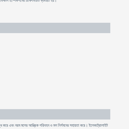
না ফিকাল ইম্পেকশনের চিকিৎসায়ও ব্যবহৃত হয়।
ৃদ্ধি করে এবং নরম মলের আন্ত্রিক পরিবহন ও মল নির্গমনের সহায়তা করে। ইলেকট্রোলাইট