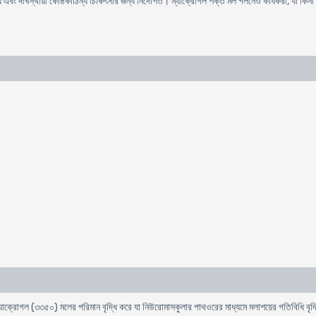
এবং দীর্ঘস্থায়ী কোষ্ঠকাঠিন্য চিকিৎসার জন্য নির্দেশিত। ম্যাক্রোগল শক্ত মল গলনেও কার্যকরী, যা কি
। ম্যাক্রোগল (৩৩৫০) মলের পরিমান বৃদ্ধি করে যা নিউরোমাসকুলার পাথওরের মাধ্যমে মলাশয়ের গতিবিধি ব