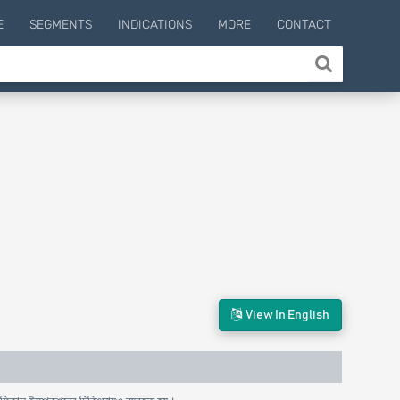
E
SEGMENTS
INDICATIONS
MORE
CONTACT
View In English