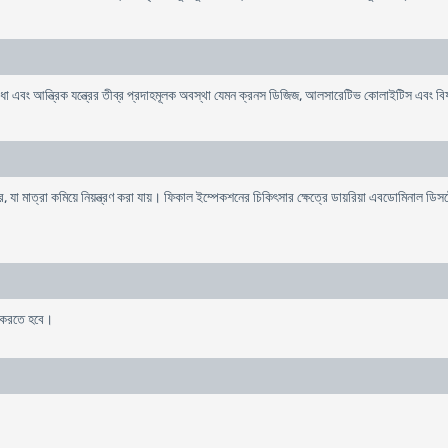
 বা বাধা এবং আন্ত্রিক যন্ত্রের তীব্র প্রদাহমূলক অবস্থা যেমন ক্রনস ডিজিজ, আলসারেটিভ কোলাইটিস এব
ারে, যা মাত্রা কমিয়ে নিয়ন্ত্রণ করা যায়। ফিকাল ইম্পেকশনের চিকিৎসার ক্ষেত্রে ডায়রিয়া এবডোমিনাল 
ূর করতে হবে।