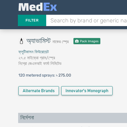
FILTER
অ্যাভামিস্ট
নাকের স্প্রে
Pack Images
ফ্লুটিকাসন ফিউরোয়েট
২৭.৫ মাইক্রো গ্রাম/স্প্রে
নিপ্রো জেএমআই ফার্মা লিমিটেড
120 metered sprays:
৳ 275.00
Alternate Brands
Innovator's Monograph
নির্দেশনা