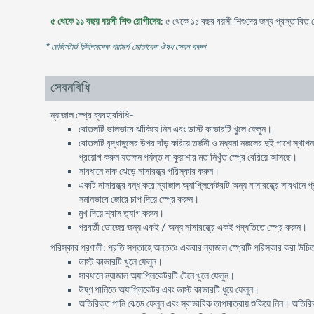
৫ থেকে ১১ বছর বয়সী শিশু রোগীদের
: ৫ থেকে ১১ বছর বয়সী শিশুদের জন্য প্রস্তাব
* রেজিস্টার্ড চিকিৎসকের পরামর্শ মোতাবেক ঔষধ সেবন করুন
'
সেবনবিধি
ন্যাজাল স্প্রে ব্যবহারবিধি-
বোতলটি ভালভাবে ঝাঁকিয়ে নিন এবং ডাস্ট কাভারটি খুলে ফেলুন।
বোতলটি বৃদ্ধাঙ্গুলের উপর দাঁড় করিয়ে তর্জনী ও মধ্যমা নজলের দুই পাশে স্থ
প্রয়োগ করুন যতক্ষন পর্যন্ত না কুয়াশার মত নিখুঁত স্প্রে বেরিয়ে আসছে।
সাবধানে নাক ঝেড়ে নাসারন্ধ্র পরিস্কার করুন।
একটি নাসারন্ধ্র বন্ধ করে ন্যাজাল অ্যাপ্লিকেটরটি অন্য নাসারন্ধ্রে সাবধানে 
সমানভাবে জোরে চাপ দিয়ে স্প্রে করুন।
মুখ দিয়ে শ্বাস ত্যাগ করুন।
পরবর্তী ডোজের জন্য একই / অন্য নাসারন্ধ্রে একই পদ্ধতিতে স্প্রে করুন।
পরিস্কার প্রণালী: প্রতি সপ্তাহে অন্ততঃ একবার ন্যাজাল স্প্রেটি পরিস্কার করা উচি
ডাস্ট কাভারটি খুলে ফেলুন।
সাবধানে ন্যাজাল অ্যাপ্লিকেটরটি টেনে খুলে ফেলুন।
উষ্ণ পানিতে অ্যাপ্লিকেটর এবং ডাস্ট কাভারটি ধুয়ে ফেলুন।
অতিরিক্ত পানি ঝেড়ে ফেলুন এবং স্বাভাবিক তাপমাত্রায় শুকিয়ে নিন। অতির