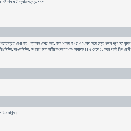
াস্ট কাভারটি পনুরায় সংযুক্ত করুন।
্রতিক্রিয়া দেখা যায়। ন্যাসাল স্প্রে দিয়ে, নাক শুকিয়ে যাওয়া এবং নাক দিয়ে রক্ত ​​পড়ার প্রবণতা
িঞ্জাইটিস, ব্রঙ্কাইটিস, উপরের শ্বাস নালীর সংক্রমণ এবং মাথাব্যথা। ৫ থেকে ১১ বছর বয়সী শিশু রোগী
 বাইরে রাখুন।