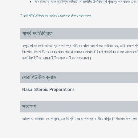
সাবধানতার সঙ্গে অ্যাপ্লিকেটরটি বোতলটির উপরিভাগে পুনঃস্থাপন করুন এবং ড
* রেজিস্টার্ড চিকিৎসকের পরামর্শ মোতাবেক ঔষধ সেবন করুন
'
পার্শ্ব প্রতিক্রিয়া
ফ্লুটিকাসন ফিউরোয়েট ন্যাসাল স্প্রে শরীরের বাকি অংশে কম শোষিত হয়, তাই কম পার্শ্বপ
কিশোর-কিশোরীদের মধ্যে খবর পাওয়া সবচেয়ে সাধারণ বিরূপ প্রতিক্রিয়া হল নাসোফ্যার
ফ্যারিঞ্জাইটিস, ব্রঙ্কাইটিস এবং ভাইরাল সংক্রমণ।
থেরাপিউটিক ক্লাস
Nasal Steroid Preparations
সংরক্ষণ
আলো ও আর্দ্রতা থেকে দূরে, ৩০ ডিগ্রী সেঃ তাপমাত্রার নীচে রাখুন। শিশুদের নাগালের