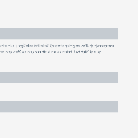
 বৃদ্ধি পেতে পারে। ফ্লুটিকাসন ফিউরোয়েট ইনহেলেশন ক্যাপসুলের ≥৫% প্রাপ্তবয়স্ক এবং
দের মধ্যে ≥৩% এর মধ্যে খবর পাওয়া সবচেয়ে সাধারণ বিরূপ প্রতিক্রিয়া হল