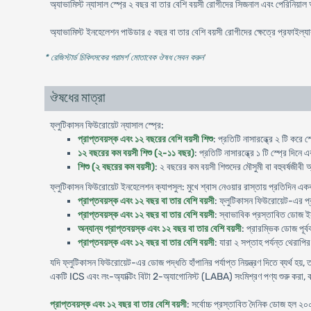
অ্যাভামিস্ট ন্যাসাল স্প্রে ২ বছর বা তার বেশি বয়সী রোগীদের সিজনাল এবং পেরিনিয়াল 
অ্যাভামিস্ট ইনহেলেশন পাউডার ৫ বছর বা তার বেশি বয়সী রোগীদের ক্ষেত্রে প্রফাইল্যাক
* রেজিস্টার্ড চিকিৎসকের পরামর্শ মোতাবেক ঔষধ সেবন করুন
'
ঔষধের মাত্রা
ফ্লুটিকাসন ফিউরোয়েট ন্যাসাল স্প্রে:
প্রাপ্তবয়স্ক এবং ১২ বছরের বেশি বয়সী শিশু
: প্রতিটি নাসারন্ধ্রে ২ টি করে স
১২ বছরের কম বয়সী শিশু (২-১১ বছর)
: প্রতিটি নাসারন্ধ্রে ১ টি স্প্রে দি
শিশু (২ বছরের কম বয়সী)
: ২ বছরের কম বয়সী শিশুদের মৌসুমী বা বহুবর্ষজীবী 
ফ্লুটিকাসন ফিউরোয়েট ইনহেলেশন ক্যাপসুল: মুখে শ্বাস নেওয়ার রাস্তায় প্রতিদিন এ
প্রাপ্তবয়স্ক এবং ১২ বছর বা তার বেশি বয়সী
: ফ্লুটিকাসন ফিউরোয়েট-এর প
প্রাপ্তবয়স্ক এবং ১২ বছর বা তার বেশি বয়সী
: স্বাভাবিক প্রস্তাবিত ডোজ 
অন্যান্য প্রাপ্তবয়স্ক এবং ১২ বছর বা তার বেশি বয়সী
: প্রারম্ভিক ডোজ পূর্
প্রাপ্তবয়স্ক এবং ১২ বছর বা তার বেশি বয়সী
: যারা ২ সপ্তাহ পর্যন্ত থেরাপ
যদি ফ্লুটিকাসন ফিউরোয়েট-এর ডোজ পদ্ধতি হাঁপানির পর্যাপ্ত নিয়ন্ত্রণ দিতে ব্যর্থ হয
একটি ICS এবং লং-অ্যাক্টিং বিটা 2-অ্যাগোনিস্ট (LABA) সংমিশ্রণ পণ্য শুরু করা, বা
প্রাপ্তবয়স্ক এবং ১২ বছর বা তার বেশি বয়সী
: সর্বোচ্চ প্রস্তাবিত দৈনিক ডোজ হল ২০০