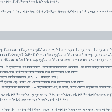
অ্যালার্জিক রাইনাইটিস এর উপসর্গের চিকিৎসায় নির্দেশিত।
টিক থেরাপি হিসাবে প্রতিদিনের হাঁপানি মেইনটেনেন্স চিকিত্সায় নির্দেশিত। এটি তীব্র ব্রঙ্কোস্পাজম উপ
্প্রে দিনে একবার । কিছু ক্ষেত্রে প্রতিদিন ২ বার প্রতিটি নাসারন্ধ্রে ২ টি স্প্রে, তবে ৪ টি স্প্রে এর বেশ
নে একবার। নির্দেশ অনুযায়ী নিয়মিত বিরতিতে রোগীদের ফ্লুটিকাসন ফিউরোয়েট নাসিকা স্প্রে ব্যবহার করা 
অ্যালার্জিক রাইনাইটিস চিকিত্সার জন্য ফ্লুটিকাসন ফিউরোয়েট ন্যাসাল স্প্রে ব্যবহারের কোনো তথ্য নেই ত
কবার ১ টি ইনহেলেশন গ্রহণ করা উচিত। ফ্লুটিকাসন ফিউরোয়েট প্রতিদিন একই সময়ে ব্যবহার করা উচিত। 
্রাথমিক ডোজ রোগীদের হাঁপানির তীব্রতার উপর ভিত্তি করে হওয়া উচিত।
ইনহেলড কর্টিকোস্টেরয়েড (ICS) ১০০ মাইক্রোগ্রাম।
ববর্তী হাঁপানির ওষুধ থেরাপি এবং রোগের তীব্রতার উপর ভিত্তি করে হওয়া উচিত।
ির পরে ফ্লুটিকাসন ফিউরোয়েট ১০০ মাইক্রোগ্রামে রেসপন্স করেনা, তাদের ক্ষেত্রে ফ্লুটিকাসন ফিউরোয়েট 
়, তাহলে থেরাপিউটিক পদ্ধতির পুনঃমূল্যায়ন করা উচিত এবং অতিরিক্ত থেরাপিউটিক বিকল্পগুলি, যেমন, ফ্লু
 ওড়াল কর্টিকোস্টেরয়েড শুরু করার বিষয়ে বিবেচনা করা উচিত।
 মাইক্রগ্রাম। হাঁপানির স্থিতিশীলতা অর্জনের পর, পার্শ্বপ্রতিক্রিয়ার সম্ভাবনা কমানোর জন্য সর্বনিম্