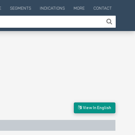
E
SEGMENTS
INDICATIONS
MORE
CONTACT
View In English