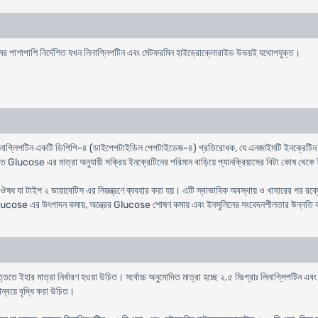
ামের পাশাপাশি নির্দেশিত যখন লিনাগ্লিপটিন এবং মেটফরমিন হাইড্রোক্লোরাইড উভয়ই যথোপযুক্ত।
শিত। লিনাগ্লিপটিন একটি ডিপিপি-৪ (ডাইপেপটাইডিল পেপটাইডেজ-৪) প্রতিরোধক, যে এনজাইমটি 
 রক্তে Glucose এর মাত্রা অনুযায়ী সক্রিয় ইনক্রেটিনের পরিমান বাড়িয়ে প্যানক্রিয়াসের বিটা কো
ী ঔষধ যা টাইপ ২ ডায়াবেটিস এর নিয়ন্ত্রণে ব্যবহার করা হয়। এটি স্বাভাবিক অবস্থায় ও খাবারের প
Glucose এর উৎপাদন কমায়, অন্ত্রের Glucose শোষণ কমায় এবং ইনসুলিনের সংবেদনশীলতার উন্নতি ক
িতে ইহার মাত্রা নির্ধারণ হওয়া উচিত। সর্বোচ্চ অনুমোদিত মাত্রা হচ্ছে ২.৫ মিঃগ্রাঃ লিনাগ্লিপটিন
ান্বয়ে বৃদ্ধি করা উচিত।