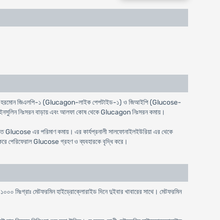
ইনক্রেটিন হরমোন জিএলপি-১ (Glucagon-লাইক পেপটাইড-১) ও জিআইপি (Glucose-
ষ থেকে ইনসুলিন নিঃসরন বাড়ায় এবং আলফা কোষ থেকে Glucagon নিঃসরন কমায়।
র রক্তে Glucose এর পরিমাণ কমায়। এর কার্যপ্রনালী সালফোনাইলইউরিয়া এর থেকে
রে পেরিফেরাল Glucose গ্রহণ ও ব্যবহারকে বৃদ্ধি করে।
 এবং ১০০০ মিঃগ্রাঃ মেটফরমিন হাইড্রোক্লোরাইড দিনে দুইবার খাবারের সাথে। মেটফরমিন