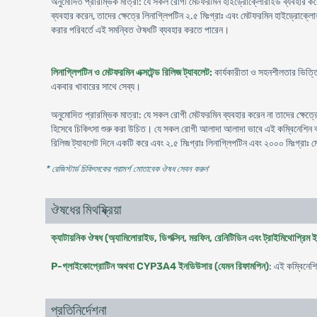
অনুমোদিত প্রারম্ভিক মাত্রা: যে সকল রোগী মেটফরমিন হাইড্রোক্লোরাইড ব্যবহার করে
ব্যবহার করেন, তাদের ক্ষেত্রে লিনাগ্লিপটিন ২.৫ মিঃগ্রাঃ এবং মেটফরমিন হাইড্রো
করার পরিবর্তে এই সমন্বিত ঔষধটি ব্যবহার করতে পারেন।
লিনাগ্লিপটিন ও মেটফরমিন এক্সটেন্ড রিলিজ ট্যাবলেট:
কার্যকারীতা ও সহনশীলতার ভিত্তি
একবার খাবারের সাথে সেব্য।
অনুমোদিত প্রারম্ভিক মাত্রা: যে সকল রোগী মেটফরমিন ব্যবহার করেন না তাদের ক্ষেত্
হিসেবে চিকিৎসা শুরু করা উচিত। যে সকল রোগী আলাদা আলাদা ভাবে এই কম্বিনেশিন ব্
রিলিজ ট্যাবলেট দিনে একটি করে এবং ২.৫ মিঃগ্রাঃ লিনাগ্লিপটিন এবং ২০০০ মিঃগ্রাঃ 
* রেজিস্টার্ড চিকিৎসকের পরামর্শ মোতাবেক ঔষধ সেবন করুন
'
ঔষধের মিথষ্ক্রিয়া
ক্যাটায়নিক ঔষধ (অ্যামিলোরাইড, ডিগক্সিন, মরফিন, রেনিটিডিন এবং ট্রাইমিথোপ্রিম ই
P-গ্লাইকোপ্রোটিন অথবা CYP3A4 ইনডিউসার (যেমন রিফামপিন)
: এই কম্বিনেশি
প্রতিনির্দেশনা