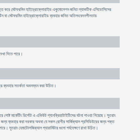
পর ভিত্তি করে মেটফরমিন হাইড্রোক্লোরাইড একুমোলেশন জনিত ল্যাকটিক এসিডোসিসের
লিপটিন বা মেটফরমিন হাইড্রোক্লোরাইড ব্যবহার জনিত অতিসংবেদনশীলতায়
 দেখা দিতে পারে।
ত্রে ব্যবহার সতর্কতা অবলম্বন করা উচিত।
োষ্ট মার্কেটিং রির্পোট এ একিউট প্যানক্রিয়াটাইটিসের ঘটনা পাওয়া গিয়েছে। সুতরাং
র জন্য ব্যবহার করা দরকার অথবা যে সকল রোগীর সার্জিক্যাল প্রসিডিউরের জন্য শক্ত
রে। সুতরাং হেমাটোলজিক্যাল প্যারামিটার গুলো পর্যবেক্ষণে রাখা উচিত।