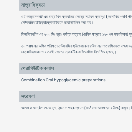
মাত্রাধিক্যতা
এই কম্বিনেশনটি এর মাত্রাধিক ব্যবহারের ক্ষেত্রে সহায়ক ব্যবস্থা (অশোষিত পদার্থ প
মেটফরমিন হাইড্রোক্লোরাইডকে ডায়ালাইসিস করা যায়।
লিনাগ্লিপটিন এর ৬০০ মিঃ গ্রাঃ পর্যন্ত মাত্রায় (দৈনিক মাত্রার ১২০ গুন সমপরিমান) সু
৫০ গ্রাম এর অধিক পরিমানে মেটফরমিন হাইড্রোক্লোরাইড এর মাত্রাধিক্যতা লক্ষ্য
মাত্রাধিক্যতার পায় ৩২% ক্ষেত্রে ল্যাকটিক এসিডোসিস নির্দেশিত হয়েছে।
থেরাপিউটিক ক্লাস
Combination Oral hypoglycemic preparations
সংরক্ষণ
আলো ও আর্দ্রতা থেকে দূরে, ঠান্ডা ও শুষ্ক স্থানে (৩০° সেঃ তাপমাত্রার নীচে) রাখুন।