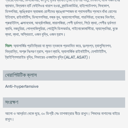
প্যারেস্থেসিয়া, ডিসজেসিয়া, কাঁপুনি, দৃষ্টির ব্যাঘাত (ডিপ্লোপিয়া সহ), টিনিটাস, এভি সঞ্চালনের
ব্যাঘাত, বিদ্যমান হার্ট ফেইলিওর খারাপ হওয়া, ব্র্যাডিকার্ডিয়া, হাইপোটেনশন, সিনকোপ,
ডিসপনিয়া, ব্রঙ্কিয়াল অ্যাজমা রোগীদের ব্রঙ্কোস্পাজম বা শ্বাসনালীর শ্বসনে বাঁধা রোগের
ইতিহাস, রাইনাইটিস, ডিসপেপসিয়া, শুষ্ক মুখ, অ্যালোপেসিয়া, পারপিউরা, ত্বকের বিবর্ণতা,
প্রুরাইটাস, এক্সানথেমা, আর্থ্রালজিয়া, মায়ালজিয়া, পেশী দুর্বলতা, পিঠে ব্যথা, পেশীর দুর্বলতা
ব্যাধি, নকচুরিয়া, পোল্লাকিসুরিয়া, পোটেন্সি ডিসঅর্ডার, গাইনোকোমাস্টিয়া, অ্যাস্থেনিয়া, বুকে
ব্যথা, ব্যথা, অস্থিরতা, ওজন বৃদ্ধি, ওজন হ্রাস।
বিরল
: অ্যালার্জির প্রতিক্রিয়া যা মূলত ত্বককে প্রভাবিত করে, দুঃস্বপ্ন, হ্যালুসিনেশন,
বিভ্রান্তি, অশ্রু নিঃসরণ হ্রাস, শ্রবণ ব্যাধি, অ্যালার্জিক রাইনাইটিস, হেপাটাইটিস,
ট্রাইগ্লিসারাইড বৃদ্ধি, লিভারের এনজাইম বৃদ্ধি (ALAT, ASAT)।
থেরাপিউটিক ক্লাস
Anti-hypertensive
সংরক্ষণ
আলো ও আর্দ্রতা থেকে দূরে, ৩০ ডিগ্রী সেঃ তাপমাত্রার নীচে রাখুন। শিশুদের নাগালের বাইরে
রাখুন।