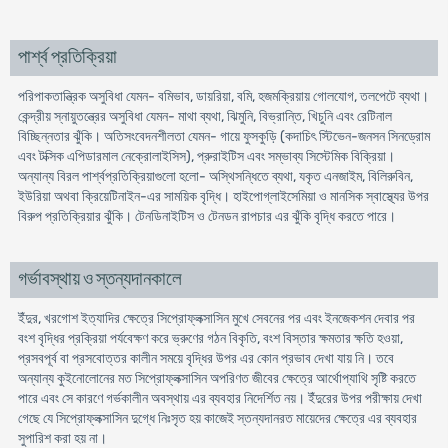
পার্শ্ব প্রতিক্রিয়া
পরিপাকতান্ত্রিক অসুবিধা যেমন- বমিভাব, ডায়রিয়া, বমি, হজমক্রিয়ায় গোলযোগ, তলপেটে ব্যথা।
কেন্দ্রীয় স্নায়ুতন্ত্রের অসুবিধা যেমন- মাথা ব্যথা, ঝিমুনি, বিভ্রান্তি, খিচুনি এবং রেটিনাল
বিচ্ছিন্নতার ঝুঁকি। অতিসংবেদনশীলতা যেমন- গায়ে ফুসকুড়ি (কদাচিৎ স্টিভেন-জনসন সিনড্রোম
এবং টক্সিক এপিডারমাল নেক্রোলাইসিস), প্রুরাইটিস এবং সম্ভাব্য সিস্টেমিক বিক্রিয়া।
অন্যান্য বিরল পার্শ্বপ্রতিক্রিয়াগুলো হলো- অস্থিসন্ধিতে ব্যথা, যকৃত এনজাইম, বিলিরুবিন,
ইউরিয়া অথবা ক্রিয়েটিনাইন-এর সাময়িক বৃদ্ধি। হাইপোগ্লাইসেমিয়া ও মানসিক স্বাস্থ্যের উপর
বিরুপ প্রতিক্রিয়ার ঝুঁকি। টেনডিনাইটিস ও টেনডন রাপচার এর ঝুঁকি বৃদ্ধি করতে পারে।
গর্ভাবস্থায় ও স্তন্যদানকালে
ইঁদুর, খরগোশ ইত্যাদির ক্ষেত্রে সিপ্রোফ্লক্সাসিন মুখে সেবনের পর এবং ইনজেকশন দেবার পর
বংশ বৃদ্ধির প্রক্রিয়া পর্যবেক্ষণ করে ভ্রুণের গঠন বিকৃতি, বংশ বিস্তার ক্ষমতার ক্ষতি হওয়া,
প্রসবপূর্ব বা প্রসবোত্তর কালীন সময়ে বৃদ্ধির উপর এর কোন প্রভাব দেখা যায় নি। তবে
অন্যান্য কুইনোলোনের মত সিপ্রোফ্লক্সাসিন অপরিণত জীবের ক্ষেত্রে আর্থোপ্যাথি সৃষ্টি করতে
পারে এবং সে কারণে গর্ভকালীন অবস্থায় এর ব্যবহার নিদের্শিত নয়। ইঁদুরের উপর পরীক্ষায় দেখা
গেছে যে সিপ্রোফ্লক্সাসিন দুগ্ধে নিঃসৃত হয় কাজেই স্তন্যদানরত মায়েদের ক্ষেত্রে এর ব্যবহার
সুপারিশ করা হয় না।