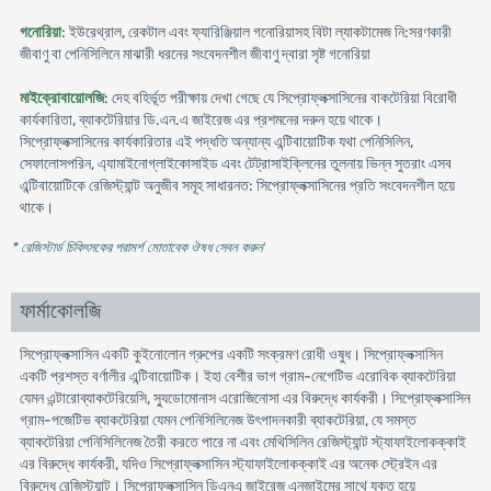
গনোরিয়া
: ইউরেথ্রাল, রেকটাল এবং ফ্যারিঞ্জিয়াল গনোরিয়াসহ বিটা ল্যাকটামেজ নি:সরণকারী
জীবাণু বা পেনিসিলিনে মাঝারী ধরনের সংবেদনশীল জীবাণু দ্বারা সৃষ্ট গনোরিয়া
মাইক্রোবায়োলজি
: দেহ বহির্ভূত পরীক্ষায় দেখা গেছে যে সিপ্রোফ্লক্সাসিনের বাকটেরিয়া বিরোধী
কার্যকারিতা, ব্যাকটেরিয়ার ডি.এন.এ জাইরেজ এর প্রশমনের দরুন হয়ে থাকে।
সিপ্রোফ্লক্সাসিনের কার্যকারিতার এই পদ্ধতি অন্যান্য এন্টিবায়োটিক যথা পেনিসিলিন,
সেফালোসপরিন, এ্যামাইনোগ্লাইকোসাইড এবং টেট্রাসাইক্লিনের তুলনায় ভিন্ন সুতরাং এসব
এন্টিবায়োটিকে রেজিস্ট্যান্ট অনুজীব সমূহ সাধারনত: সিপ্রোফ্লক্সাসিনের প্রতি সংবেদনশীল হয়ে
থাকে।
* রেজিস্টার্ড চিকিৎসকের পরামর্শ মোতাবেক ঔষধ সেবন করুন
'
ফার্মাকোলজি
সিপ্রোফ্লক্সাসিন একটি কুইনোলোন গ্রুপের একটি সংক্রমণ রোধী ওষুধ। সিপ্রোফ্লক্সাসিন
একটি প্রশস্ত বর্ণালীর এন্টিবায়োটিক। ইহা বেশীর ভাগ গ্রাম-নেগেটিভ এরোবিক ব্যাকটেরিয়া
যেমন এন্টারোব্যাকটেরিয়েসি, স্যুডোমোনাস এরোজিনোসা এর বিরুদ্ধে কার্যকরী। সিপ্রোফ্লক্সাসিন
গ্রাম-পজেটিভ ব্যাকটেরিয়া যেমন পেনিসিলিনেজ উৎপাদনকারী ব্যাকটেরিয়া, যে সমস্ত
ব্যাকটেরিয়া পেনিসিলিনেজ তৈরী করতে পারে না এবং মেথিসিলিন রেজিস্ট্যান্ট স্ট্যাফাইলোকক্কাই
এর বিরুদ্ধে কার্যকরী, যদিও সিপ্রোফ্লক্সাসিন স্ট্যাফাইলোকক্কাই এর অনেক স্ট্রেইন এর
বিরুদ্ধে রেজিস্ট্যান্ট। সিপ্রোফ্লক্সাসিন ডিএনএ জাইরেজ এনজাইমের সাথে যুক্ত হয়ে