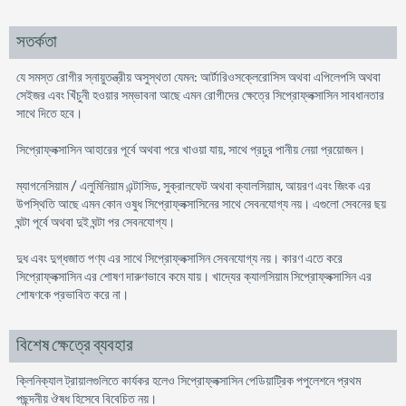
সতর্কতা
যে সমস্ত রোগীর স্নায়ুতন্ত্রীয় অসুস্থতা যেমন: আর্টারিওসক্লেরোসিস অথবা এপিলেপসি অথবা
সেইজর এবং খিঁচুনী হওয়ার সম্ভাবনা আছে এমন রোগীদের ক্ষেত্রে সিপ্রোফ্লক্সাসিন সাবধানতার
সাথে দিতে হবে।
সিপ্রোফ্লক্সাসিন আহারের পূর্বে অথবা পরে খাওয়া যায়, সাথে প্রচুর পানীয় নেয়া প্রয়োজন।
ম্যাগনেসিয়াম / এলুমিনিয়াম এন্টাসিড, সুক্রালফেট অথবা ক্যালসিয়াম, আয়রণ এবং জিংক এর
উপস্থিতি আছে এমন কোন ওষুধ সিপ্রোফ্লক্সাসিনের সাথে সেবনযোগ্য নয়। এগুলো সেবনের ছয়
ঘন্টা পূর্বে অথবা দুই ঘন্টা পর সেবনযোগ্য।
দুধ এবং দুগ্ধজাত পণ্য এর সাথে সিপ্রোফ্লক্সাসিন সেবনযোগ্য নয়। কারণ এতে করে
সিপ্রোফ্লক্সাসিন এর শোষণ দারুণভাবে কমে যায়। খাদ্যের ক্যালসিয়াম সিপ্রোফ্লক্সাসিন এর
শোষণকে প্রভাবিত করে না।
বিশেষ ক্ষেত্রে ব্যবহার
ক্লিনিক্যাল ট্রায়ালগুলিতে কার্যকর হলেও সিপ্রোফ্লক্সাসিন পেডিয়াট্রিক পপুলেশনে প্রথম
পছন্দনীয় ঔষধ হিসেবে বিবেচিত নয়।