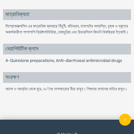
মাত্রাধিক্যতা
সিপ্রোফ্লক্সাসিন এর মাত্রাধিক ব্যবহারে খিঁচুনী, মতিভ্রম, তলপেটের অস্বস্তি, বৃক্ক ও যকৃতের
অকার্যকারীতা পাশাপাশি ক্রিষ্টালইউরিয়া, হেমাচুরিয়া এবং রিভারসিবল কিডনি বিষক্রিয়া ইত্যাদি।
থেরাপিউটিক ক্লাস
4-Quinolone preparations, Anti-diarrhoeal antimicrobial drugs
সংরক্ষণ
আলো ও আর্দ্রতা থেকে দূরে, ৩০°সেঃ তাপমাত্রার নীচে রাখুন। শিশুদের নাগালের বাইরে রাখুন।
↑