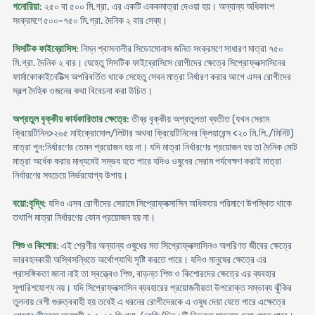
গনোরিয়া
: ২৫০ বা ৫০০ মি.গ্রা. এর একটি এককমাত্রা দেওয়া হয়। অন্যান্য অধিকাংশ
সংক্রমণে ৫০০-৭৫০ মি.গ্রা. দৈনিক ২ বার সেব্য।
সিসটিক ফাইব্রোসিস
: নিম্ন শ্বাসনালীর সিডোমোনাস জনিত সংক্রমণে সাধারণ মাত্রা ৭৫০
মি.গ্রা. দৈনিক ২ বার। যেহেতু সিসটিক ফাইব্রোসিসে রোগীদের ক্ষেত্রে সিপ্রোফ্লক্সাসিনের
ফার্মাকোকাইনেটিক্স অপরিবর্তিত থাকে সেহেতু সেবন মাত্রা নির্ধারণ করার আগে এসব রোগীদের
স্বল্প দৈহিক ওজনের কথা বিবেচনা করা উচিত।
অপ্রতুল বৃক্কীয় কার্যকারিতার ক্ষেত্রে
: তীব্র বৃক্কীয় অপ্রতুলতা ব্যতীত (যখন সেরাম
ক্রিয়েটিনিন>২৬৫ মাইক্রোমোল/লিটার অথবা ক্রিয়েটিনিনের ক্লিয়ারেন্স <২০ মি.লি./মিনিট)
মাত্রা পুন:নির্ধারণের তেমন প্রয়োজন হয় না। যদি মাত্রা নির্ধারণের প্রয়োজন হয় তা দৈনিক মোট
মাত্রা অর্ধেক করার মাধ্যমেই সম্ভব হতে পারে যদিও ওষুধের সেরাম পর্যবেক্ষণ করাই মাত্রা
নির্ধারণের সবচেয়ে নির্ভরযোগ্য উপায়।
বয়ো:বৃদ্ধি
: যদিও এসব রোগীদের সেরামে সিপ্রোফ্লক্সাসিন অধিকতর পরিমাণে উপস্থিত থাকে
তথাপি মাত্রা নির্ধারণের কোন প্রয়োজন হয় না।
শিশু ও কিশোর
: এই শ্রেণীর অন্যান্য ওষুধের মত সিপ্রোফ্লক্সাসিনও অপরিণত জীবের ক্ষেত্রে
ভারবহনকারী অস্থিসন্ধিতে অর্থোপ্যাথি সৃষ্টি করতে পারে। যদিও মানুষের ক্ষেত্রে এর
প্রাসঙ্গিকতা জানা নাই তা স্বত্ত্বেও শিশু, বাড়ন্ত শিশু ও কিশোরদের ক্ষেত্রে এর ব্যবহার
সুপারিশযোগ্য নয়। যদি সিপ্রোফ্লক্সাসিন ব্যবহারের প্রয়োজনীয়তা উপরোক্ত সম্ভাব্য ঝুঁকির
তুলনায় বেশী গুরুত্ববাহী হয় তবেই এ ধরনের রোগীদেরকে এ ওষুধ দেয়া যেতে পারে এক্ষেত্রে