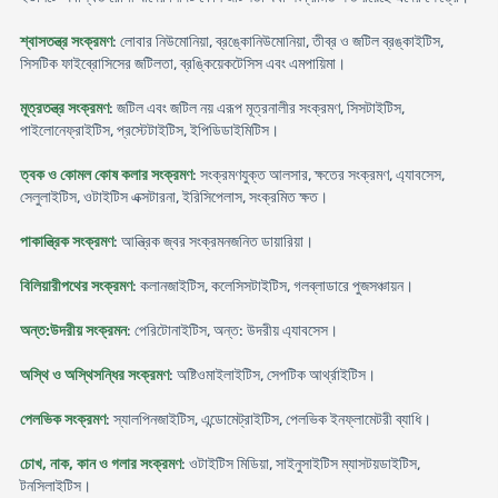
শ্বাসতন্ত্র সংক্রমণ
: লোবার নিউমোনিয়া, ব্রঙ্কোনিউমোনিয়া, তীব্র ও জটিল ব্রঙ্কাইটিস,
সিসটিক ফাইব্রোসিসের জটিলতা, ব্রঙ্কিয়েকটেসিস এবং এমপায়িমা।
মূত্রতন্ত্র সংক্রমণ
: জটিল এবং জটিল নয় এরূপ মূত্রনালীর সংক্রমণ, সিসটাইটিস,
পাইলোনেফ্রাইটিস, প্রস্টেটাইটিস, ইপিডিডাইমিটিস।
ত্বক ও কোমল কোষ কলার সংক্রমণ
: সংক্রমণযুক্ত আলসার, ক্ষতের সংক্রমণ, এ্যাবসেস,
সেলুলাইটিস, ওটাইটিস এক্সটারনা, ইরিসিপেলাস, সংক্রমিত ক্ষত।
পাকান্ত্রিক সংক্রমণ
: আন্ত্রিক জ্বর সংক্রমনজনিত ডায়ারিয়া।
বিলিয়ারীপথের সংক্রমণ
: কলানজাইটিস, কলেসিসটাইটিস, গলব্লাডারে পুজসঞ্চায়ন।
অন্ত:উদরীয় সংক্রমন
: পেরিটোনাইটিস, অন্ত: উদরীয় এ্যাবসেস।
অস্থি ও অস্থিসন্ধির সংক্রমণ
: অষ্টিওমাইলাইটিস, সেপটিক আর্থ্রাইটিস।
পেলভিক সংক্রমণ
: স্যালপিনজাইটিস, এন্ডোমেট্রাইটিস, পেলভিক ইনফ্লামেটরী ব্যাধি।
চোখ, নাক, কান ও গলার সংক্রমণ
: ওটাইটিস মিডিয়া, সাইনুসাইটিস ম্যাসটয়ডাইটিস,
টনসিলাইটিস।