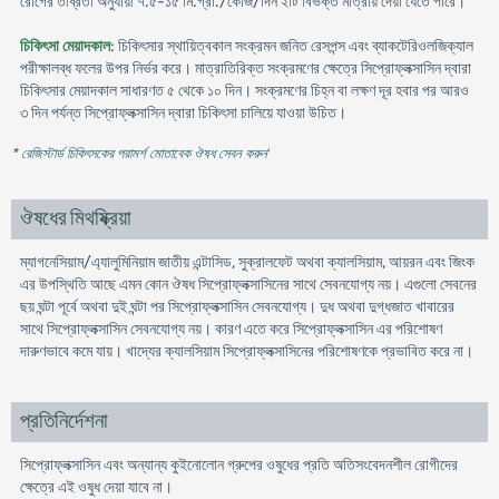
রোগের তীব্রতা অনুযায়ী ৭.৫-১৫ মি.গ্রা./কেজি/দিন ২টি বিভক্ত মাত্রায় দেয়া যেতে পারে।
চিকিৎসা মেয়াদকাল
: চিকিৎসার স্থায়িত্বকাল সংক্রমন জনিত রেসপন্স এবং ব্যাকটেরিওলজিক্যাল
পরীক্ষালব্ধ ফলের উপর নির্ভর করে। মাত্রাতিরিক্ত সংক্রমণের ক্ষেত্রে সিপ্রোফ্লক্সাসিন দ্বারা
চিকিৎসার মেয়াদকাল সাধারণত ৫ থেকে ১০ দিন। সংক্রমণের চিহ্ন বা লক্ষণ দূর হবার পর আরও
৩ দিন পর্যন্ত সিপ্রোফ্লক্সাসিন দ্বারা চিকিৎসা চালিয়ে যাওয়া উচিত।
* রেজিস্টার্ড চিকিৎসকের পরামর্শ মোতাবেক ঔষধ সেবন করুন
'
ঔষধের মিথষ্ক্রিয়া
ম্যাগনেসিয়াম/এ্যালুমিনিয়াম জাতীয় এন্টাসিড, সুক্রালফেট অথবা ক্যালসিয়াম, আয়রন এবং জিংক
এর উপস্থিতি আছে এমন কোন ঔষধ সিপ্রোফ্লক্সাসিনের সাথে সেবনযোগ্য নয়। এগুলো সেবনের
ছয় ঘন্টা পূর্বে অথবা দুই ঘন্টা পর সিপ্রোফ্লক্সাসিন সেবনযোগ্য। দুধ অথবা দুগ্ধজাত খাবারের
সাথে সিপ্রোফ্লক্সাসিন সেবনযোগ্য নয়। কারণ এতে করে সিপ্রোফ্লক্সাসিন এর পরিশোষণ
দারুণভাবে কমে যায়। খাদ্যের ক্যালসিয়াম সিপ্রোফ্লক্সাসিনের পরিশোষণকে প্রভাবিত করে না।
প্রতিনির্দেশনা
সিপ্রোফ্লক্সাসিন এবং অন্যান্য কুইনোলোন গ্রুপের ওষুধের প্রতি অতিসংবেদনশীল রোগীদের
ক্ষেত্রে এই ওষুধ দেয়া যাবে না।