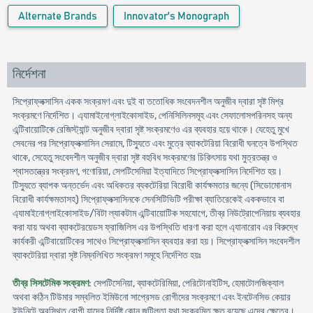
Alternate Brands
Innovator's Monograph
নির্দেশনা
সিপ্রোফ্লক্সাসিন একক সংক্রমণ এবং দুই বা ততোধিক সংবেদনশীল অনুজীব দ্বারা সৃষ্ট মিশ্র
সংক্রমণে নির্দেশিত। এ্যামাইনোগ্লাইকোসাইড, পেনিসিলিনসমূহ এবং সেফালোসপরিনসহ অন্য
এন্টিবায়োটিকে রেজিস্ট্যান্ট অনুজীব দ্বারা সৃষ্ট সংক্রমণেও এর ব্যবহার হয়ে থাকে। যেহেতু মুখে
সেবনের পর সিপ্রোফ্লক্সাসিন সেরামে, টিস্যুতে এবং মুত্রে ব্যাকটেরিয়া বিরোধী ঘনত্বে উপস্থিত
থাকে, সেহেতু সংবেদশীল অনুজীব দ্বারা সৃষ্ট বহুবিধ সংক্রমণের চিকিৎসায় যথা মুত্রতন্ত্র ও
শ্বাসতন্ত্রের সংক্রমণ, গণোরিয়া, সেপটিসেমিয়া ইত্যাদিতে সিপ্রোফ্লক্সাসিন নির্দেশিত হয়।
টিস্যুতে ব্যাপক অন্তর্ভেদ এবং অধিকতর ব্যকটেরিয়া বিরোধী কার্যক্ষমতার জন্যে (সিডোমোনাস
বিরোধী কার্যক্ষমতাসহ) সিপ্রোফ্লক্সাসিনকে সেনসিটিভিটি পরীক্ষা ব্যাতিরেকেই এককভাবে বা
এ্যামাইনোগ্লাইকোসাইড/বিটা ল্যাকটাম এন্টিবায়োটিক সহযোগে, তীব্র নিউট্রোপেনিয়ায় ব্যবহার
করা যায় অথবা ব্যাকটেরয়েডস ফ্রাজিলিস এর উপস্থিতি ধারণা করা হলে এ্যানারোব এর বিরুদ্ধে
কার্যকরী এন্টিবায়োটিকের সাথেও সিপ্রোফ্লক্সাসিন ব্যবহার করা হয়। সিপ্রোফ্লক্সাসিন সংবেদশীল
ব্যাকটেরিয়া দ্বারা সৃষ্ট নিম্নলিখিত সংক্রমণ সমূহে নির্দেশিত হয়ঃ
তীব্র সিসটেমিক সংক্রমণ
: সেপটিসেনিয়া, ব্যাকটেরিমিয়া, পেরিটোনাইটিস, হেমাটোলজিক্যাল
অথবা কঠিন টিউমার সম্বলিত ইমিউনো সাপ্রেসড রোগীদের সংক্রমণে এবং ইনটেনসিভ কেয়ার
ইউনিটে অবস্থিত রোগী যাদের নির্দিষ্ট কোন জটিলতা যথা সংক্রমিত ক্ষত রয়েছে এদের ক্ষেত্রে।