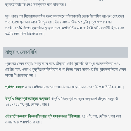
ব্যাকটেরিয়ার ডিএনএ সংশ্লেষনে বাধা দান করে।
মুখে খাবার পর সিপ্রোফ্লক্সাসিন দ্রুত ভালভাবে পরিপাকনালী থেকে বিশোষিত হয় এবং দেহ তন্ত্র
ও দেহ রসে খুব ভাল ভাবে বিস্তৃত হয়। ইহার হাফ-লাইফ ৩.৫ ঘন্টা। মুখে খাওয়ার পর
৩০%-৫০% সিপ্রোফ্লক্সাসিন মুত্রের সাথে অপরিবর্তিত এবং কার্যকরী মেটাবোলাইট হিসাবে ২৪
ঘণ্টায় দেহ থেকে নিঃসরিত হয়।
মাত্রা ও সেবনবিধি
প্রচলিত সেবন মাত্রা: সংক্রমণের ধরন, তীব্রতা, রোগ সৃষ্টিকারী জীবাণুর সংবেদনশীলতা এবং
রোগীর বয়স, ওজন ও বৃক্কীয় কার্যকারিতার উপর নির্ভর করেই সাধারণত সিপ্রোফ্লক্সাসিনের সেবন
মাত্রা নির্ধারণ করা হয় ।
প্রাপ্ত বয়স্ক
: এসব রোগীদের ক্ষেত্রে সাধারণ সেবন মাত্রা ১০০-৭৫০ মি.গ্রা. দৈনিক ২ বার।
উর্দ্ধ ও নিম্ন শ্বাসতন্ত্রের সংক্রমণ
: উর্দ্ধ ও নিম্ন শ্বাসতন্ত্রের সংক্রমণে তীব্রতা অনুযায়ী
২৫০-৭৫০ মি.গ্রা. দৈনিক ২ বার।
স্ট্রেপটোকক্কাস নিউমোনি দ্বারা সৃষ্ট সংক্রমনের চিকিৎসায়
: ৭৫০ মি.গ্রা. দৈনিক ২ বার করে
দেয়ার জন্য পরামর্শ দেয়া হয়।