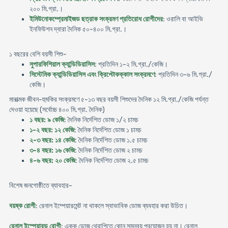
২০০ মি.গ্রা.।
ইমিউনোকম্প্রেমাইজড ছত্রাক সংক্রমণ প্রতিরোধ রোগীদের
: ওরালি বা আইভি
ইনফিউশন দ্বারা দৈনিক ৫০-৪০০ মি.গ্রা.।
১ বছরের বেশি বয়সী শিশু-
সুপারফিশিয়াল ক্যান্ডিডিয়াসিস
: প্রতিদিন ১-২ মি.গ্রা./কেজি।
সিস্টেমিক ক্যান্ডিডিয়াসিস এবং ক্রিপ্টোকক্কাল সংক্রমণে
: প্রতিদিন ৩-৬ মি.গ্রা./
কেজি।
মারাত্মক জীবন-হুমকির সংক্রমণে ৫-১৩ বছর বয়সী শিশুদের দৈনিক ১২ মি.গ্রা./কেজি পর্যন্ত
দেওয়া হয়েছে (সর্বোচ্চ ৪০০ মি.গ্রা. দৈনিক)
১ বছর: ৯ কেজি
: দৈনিক নির্দেশিত ডোজ ১/২ চামচ
১-২ বছর: ১২ কেজি
: দৈনিক নির্দেশিত ডোজ ১ চামচ
২-৩ বছর: ১৪ কেজি
: দৈনিক নির্দেশিত ডোজ ১.৫ চামচ
৩-৪ বছর: ১৬ কেজি
: দৈনিক নির্দেশিত ডোজ ২ চামচ
৪-৬ বছর: ২০ কেজি
: দৈনিক নির্দেশিত ডোজ ২.৫ চামচ
বিশেষ জনগোষ্ঠীতে ব্যাবহার-
বয়ষ্ক রোগী
: রেনাল ইম্পেয়ারমেন্ট না থাকলে স্বাভাবিক ডোজ ব্যবহার করা উচিত।
রেনাল ইস্পেয়ারড রোগী
: একক ডোজ থেরাপিতে কোন সমন্বয় প্রয়োজন হয় না। রেনাল