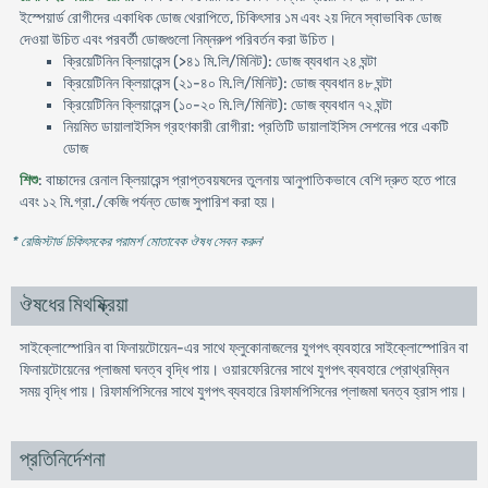
ইস্পেয়ার্ড রোগীদের একাধিক ডোজ থেরাপিতে, চিকিৎসার ১ম এবং ২য় দিনে স্বাভাবিক ডোজ
দেওয়া উচিত এবং পরবর্তী ডোজগুলো নিম্নরুপ পরিবর্তন করা উচিত।
ক্রিয়েটিনিন ক্লিয়ারেন্স (>৪১ মি.লি/মিনিট): ডোজ ব্যবধান ২৪ ঘন্টা
ক্রিয়েটিনিন ক্লিয়ারেন্স (২১-৪০ মি.লি/মিনিট): ডোজ ব্যবধান ৪৮ ঘন্টা
ক্রিয়েটিনিন ক্লিয়ারেন্স (১০-২০ মি.লি/মিনিট): ডোজ ব্যবধান ৭২ ঘন্টা
নিয়মিত ডায়ালাইসিস গ্রহণকারী রোগীরা: প্রতিটি ডায়ালাইসিস সেশনের পরে একটি
ডোজ
শিশু
: বাচ্চাদের রেনাল ক্লিয়ারেন্স প্রাপ্তবয়ষদের তুলনায় আনুপাতিকভাবে বেশি দ্রুত হতে পারে
এবং ১২ মি.গ্রা./কেজি পর্যন্ত ডোজ সুপারিশ করা হয়।
* রেজিস্টার্ড চিকিৎসকের পরামর্শ মোতাবেক ঔষধ সেবন করুন
'
ঔষধের মিথষ্ক্রিয়া
সাইক্লোস্পোরিন বা ফিনায়টোয়েন-এর সাথে ফ্লুকোনাজলের যুগপৎ ব্যবহারে সাইক্লোস্পোরিন বা
ফিনায়টোয়েনের প্লাজমা ঘনত্ব বৃদ্ধি পায়। ওয়ারফেরিনের সাথে যুগপৎ ব্যবহারে প্রোথ্রম্বিন
সময় বৃদ্ধি পায়। রিফামপিসিনের সাথে যুগপৎ ব্যবহারে রিফামপিসিনের প্লাজমা ঘনত্ব হ্রাস পায়।
প্রতিনির্দেশনা