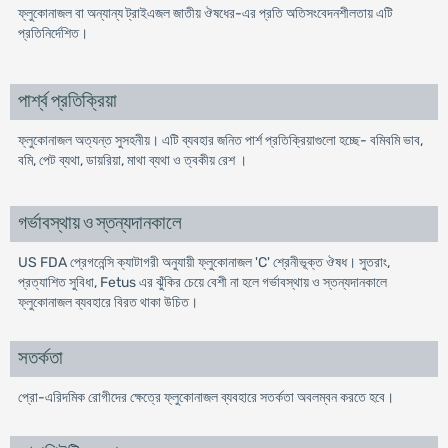
ফ্লুকোনাজল বা অন্যান্য ট্রাইএজল জাতীয় ঔষধের-এর প্রতি অতিসংবেদনশীলতায় এটি
প্রতিনির্দেশিত।
পার্শ্ব প্রতিক্রিয়া
ফ্লুকোনাজল অত্যন্ত সুসহনীয়। এটি ব্যবহার জনিত পার্শ প্রতিক্রিয়াগুলো হচ্ছে- বমিবমি ভাব,
বমি, পেট ব্যথা, ডায়রিয়া, মাথা ব্যথা ও ত্বকীয় রেশ ।
গর্ভাবস্থায় ও স্তন্যদানকালে
US FDA প্রেগনেন্সি ক্যাটাগরী অনুযায়ী ফ্লুকোনাজল 'C' শ্রেনীভূক্ত ঔষধ। সুতরাং,
প্রত্যাশিত সুবিধা, Fetus এর ঝুঁকির চেয়ে বেশী না হলে গর্ভাবস্থায় ও স্তন্যদানকালে
ফ্লুকোনাজল ব্যবহারে বিরত থাকা উচিত।
সতর্কতা
প্রো-এরিদমিক রোগীদের ক্ষেত্রে ফ্লুকোনাজল ব্যবহারে সতর্কতা অবলম্বন করতে হবে।