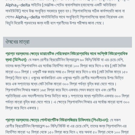
Alpha
-delta সাইটের (ভোল্টেজ-গেটেড ক্যালসিয়াম চ্যানেলের একটি অতিরিক্ত
2
সাবইউনিট) সাথে উচ্চ সংযুক্তি সহকারে যুক্ত হন। প্রিগাবালিনের সঠিক কার্যপদ্ধতি জানা না
গেলেও Alpha
-delta সাবইউনিটের সাথে সংযুক্তিই প্রিগাবালিনের ব্যথা নিরোধক এবং
2
খিচুনি বিরোধী প্রভাবের জন্য দায়ী বলে প্রাণীদের উপর পরীক্ষায় জানা গেছে।
ঔষধের মাত্রা
প্রাপ্ত বয়স্কদের ক্ষেত্রে ডায়াবেটিক পেরিফেরাল নিউরোপ্যাথির সাথে সংশ্লিষ্ট নিউরোপ্যাথিক
ব্যথা (ডিপিএন)
: যে সকল রোগীর ক্রিয়েটিনিন ক্লিয়ারেন্স ৬০ মিলি/মিনিট বা এর চেয়ে বেশি,
তাদের জন্য প্রিগাবালিন এর সর্বোচ্চ নির্দেশিত মাত্রা ১০০ মিগ্রা করে দিনে ৩ বার (মোট দৈনিক
মাত্রা ৩০০ মিগ্রা। ওষুধটি শুরু করার সময় ৫০ মিগ্রা করে দিনে ৩ বার (মোট দৈনিক মাত্র ১৫০
মিগ্রা) দিতে হবে। ওষুধের কার্যকারিতা এবং ওষুধের প্রতি রোগীর সহনশীলতার উপর ভিত্তি
করে এক সপ্তাহের মধ্যে মোট দৈনিক মাত্রা ৩০০ মিগ্রা পর্যন্ত বৃদ্ধি করা যেতে পারে।
প্রিগাবালিন সিআর শুরুতে ১৬৫ মিগ্রা করে দিনে একবার সেবন করতে হবে এবং রোগীর
প্রতিক্রিয়া এবং সহনশীলতার উপর ভিত্তি করে ১ সপ্তাহের মধ্যে প্রতিদিন একবার ৩০০ মিগ্রা
পর্যন্ত মাত্রা বৃদ্ধি করা যেতে পারে। এ ক্ষেত্রে প্রিগাবালিন সিআর এর সর্বোচ্চ মাত্রা হলো ৩০০
মিগ্রা করে দিনে একবার।
প্রাপ্ত বয়স্কদের ক্ষেত্রে পোস্টহার্পেটিক নিউরালজিয়ার চিকিৎসায় (পিএইচএন)
: যে সকল
রোগীর ক্রিয়েটিনিন ক্লিয়ারেন্স ৬০ মিলি/মিনিট বা এর চেয়ে বেশি, তাদের জন্য প্রিগাবালিন এর
নির্দেশিত মাত্রা ৭৫ মিগ্রা থেকে ১৫০ মিগ্রা করে দিনে ২ বার অথবা ৫০ মিগ্রা থেকে ১০০ মিগ্রা