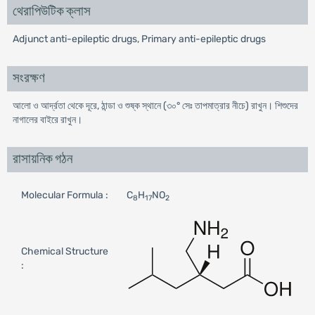
থেরাপিউটিক ক্লাস
Adjunct anti-epileptic drugs, Primary anti-epileptic drugs
সংরক্ষণ
আলো ও আর্দ্রতা থেকে দূরে, ঠান্ডা ও শুষ্ক স্থানে (৩০° সেঃ তাপমাত্রার নীচে) রাখুন। শিশুদের
নাগালের বাইরে রাখুন।
রাসায়নিক গঠন
Molecular Formula :
C
H
NO
8
17
2
Chemical Structure
: