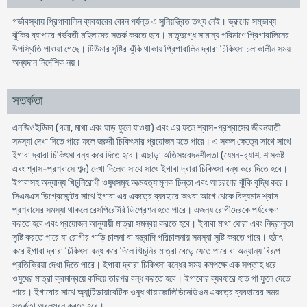
গর্ভাবস্থায় প্রিগাবালিন ব্যবহারের কোন পর্যন্ত এ সুনিয়ন্ত্রিত তথ্য নেই। ভ্রূণের সম্ভাব্য
ঝুঁকির ব্যাপারে গর্ভবর্তী মহিলাদের সতর্ক করতে হবে। মাতৃদুগ্ধে সামান্য পরিমাণে প্রিগাবালিনের
উপস্থিতি পাওয়া গেছে। টিউমার সৃষ্টির ঝুঁকি থাকায় প্রিগাবালিন দ্বারা চিকিৎসা চলাকালীন সময়
অন্যদান নির্দেশিক নয়।
সতর্কতা
এনজিওইডিমা (গলা, মাথা এবং ঘাড় ফুলে যাওয়া) এবং এর ফলে শ্বাস-প্রশ্বাসের জীবনঘাতী
সমস্যা দেখা দিতে পারে ফলে জরুরী চিকিৎসার প্রয়োজন হতে পারে। এ সকল ক্ষেত্রে সাথে সাথে
ইগাবা দ্বারা চিকিৎসা বন্ধ করে দিতে হবে। এছাড়া অতিসংবেদনশীলতা (যেমন-র‍্যাশ, শাসকষ্ট
এবং শ্বাস-প্রশ্বাসে শব্দ) দেখা দিলেও সাথে সাথে ইগাবা দ্বারা চিকিৎসা বন্ধ করে দিতে হবে।
ইগাবাসহ অন্যান্য খিচুনিরোধী ওষুধসমূহ আত্মহত্যামূলক চিন্তা এবং আচরণের ঝুঁকি বৃদ্ধি করে।
সিএনএস ডিগ্রেসেন্টের সাথে ইগাবা এর একত্রে ব্যবহারে অথবা আগে থেকে বিদ্যমান শ্বাস
প্রশ্বাসের সমস্যা থাকলে রেসপিরেটরি ডিপ্রেশন হতে পারে। এজন্য রোগীদেরকে পর্যবেক্ষণ
করতে হবে এবং প্রয়োজন আনুযায়ী মাত্রা সমন্বয় করতে হবে। ইগাবা মাথা ঘোরা এবং নিদ্রালুতা
সৃষ্টি করতে পারে যা রোগীর গাড়ি চালনা বা যন্ত্রাদি পরিচালনায় সমস্যা সৃষ্টি করতে পারে। হঠাৎ
করে ইগাবা দ্বারা চিকিৎসা বন্ধ করে দিলে খিচুনির মাত্রা বেড়ে যেতে পারে বা অন্যান্য বিরূপ
প্রতিক্রিয়া দেখা দিতে পারে। ইগাবা দ্বারা চিকিৎসা বন্ধের সময় কমপক্ষে এক সপ্তাহ ধরে
ওষুধের মাত্রা ক্রমান্বয়ে কমিয়ে তারপর বন্ধ করতে হবে। ইগাবাের ব্যবহারে হাত পা ফুলে যেতে
পারে। ইগাবাের সাথে অ্যান্টিডায়াবেটিক ওষুধ থায়াজোলিডিনেডিওন একত্রে ব্যবহারের সময়
সতর্কতা অবলম্বন করতে হবে।