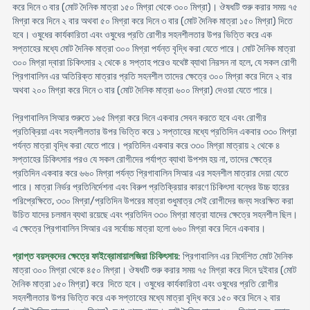
করে দিনে ৩ বার (মোট দৈনিক মাত্রা ১৫০ মিগ্রা থেকে ৩০০ মিগ্রা)। ঔষধটি শুরু করার সময় ৭৫
মিগ্রা করে দিনে ২ বার অথবা ৫০ মিগ্রা করে দিনে ৩ বার (মোট দৈনিক মাত্রা ১৫০ মিগ্রা) দিতে
হবে। ওষুধের কার্যকারিতা এবং ওষুধের প্রতি রোগীর সহনশীলতার উপর ভিত্তি করে এক
সপ্তাহের মধ্যে মোট দৈনিক মাত্রা ৩০০ মিগ্রা পর্যন্ত বৃদ্ধি করা যেতে পারে। মোট দৈনিক মাত্রা
৩০০ মিগ্রা দ্বারা চিকিৎসার ২ থেকে ৪ সপ্তাহ পরেও যথেষ্ট ব্যাথা নিরসন না হলে, যে সকল রোগী
প্রিগাবালিন এর অতিরিক্ত মাত্রার প্রতি সহনশীল তাদের ক্ষেত্রে ৩০০ মিগ্রা করে দিনে ২ বার
অথবা ২০০ মিগ্রা করে দিনে ৩ বার (মোট দৈনিক মাত্রা ৬০০ মিগ্রা) দেওয়া যেতে পারে।
প্রিগাবালিন সিআর শুরুতে ১৬৫ মিগ্রা করে দিনে একবার সেবন করতে হবে এবং রোগীর
প্রতিক্রিয়া এবং সহনশীলতার উপর ভিত্তি করে ১ সপ্তাহের মধ্যে প্রতিদিন একবার ৩৩০ মিগ্রা
পর্যন্ত মাত্রা বৃদ্ধি করা যেতে পারে। প্রতিদিন একবার করে ৩৩০ মিগ্রা মাত্রায় ২ থেকে ৪
সপ্তাহের চিকিৎসার পরও যে সকল রোগীদের পর্যাপ্ত ব্যাথা উপশম হয় না, তাদের ক্ষেত্রে
প্রতিদিন একবার করে ৬৬০ মিগ্রা পর্যন্ত প্রিগাবালিন সিআর এর সহনশীল মাত্রার দেয়া যেতে
পারে। মাত্রা নির্ভর প্রতিনির্দেশনা এবং বিরুপ প্রতিক্রিয়ার কারণে চিকিৎসা বন্ধের উচ্চ হারের
পরিপ্রেক্ষিতে, ৩৩০ মিগ্রা/প্রতিদিন উপরের মাত্রা শুধুমাত্র সেই রোগীদের জন্য সংরক্ষিত করা
উচিত যাদের চলমান ব্যথা রয়েছে এবং প্রতিদিন ৩৩০ মিগ্রা মাত্রা যাদের ক্ষেত্রে সহনশীল ছিল।
এ ক্ষেত্রে প্রিগাবালিন সিআর এর সর্বোচ্চ মাত্রা হলো ৬৬০ মিগ্রা করে দিনে একবার।
প্রাপ্ত বয়স্কদের ক্ষেত্রে ফাইব্রোমায়ালজিয়া চিকিৎসায়
: প্রিগাবালিন এর নির্দেশিত মোট দৈনিক
মাত্রা ৩০০ মিগ্রা থেকে ৪৫০ মিগ্রা। ঔষধটি শুরু করার সময় ৭৫ মিগ্রা করে দিনে দুইবার (মোট
দৈনিক মাত্রা ১৫০ মিগ্রা) করে দিতে হবে। ওষুধের কার্যকারিতা এবং ওষুধের প্রতি রোগীর
সহনশীলতার উপর ভিত্তি করে এক সপ্তাহের মধ্যে মাত্রা বৃদ্ধি করে ১৫০ করে দিনে ২ বার