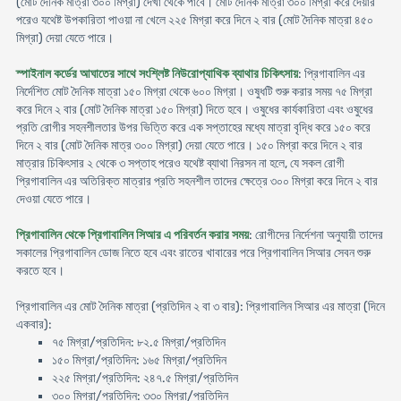
(মোট দৈনিক মাত্রা ৩০০ মিগ্রা) দেখা থেকে পাবে। মোট দৈনিক মাত্রা ৩০০ মিগ্রা করে দেয়ার
পরেও যথেষ্ট উপকারিতা পাওয়া না খেলে ২২৫ মিগ্রা করে দিনে ২ বার (মোট দৈনিক মাত্রা ৪৫০
মিগ্রা) দেয়া যেতে পারে।
স্পাইনাল কর্ডের আঘাতের সাথে সংশ্লিষ্ট নিউরোপ্যাথিক ব্যাথার চিকিৎসায়
: প্রিগাবালিন এর
নির্দেশিত মোট দৈনিক মাত্রা ১৫০ মিগ্রা থেকে ৬০০ মিগ্রা। ওষুধটি শুরু করার সময় ৭৫ মিগ্রা
করে দিনে ২ বার (মোট দৈনিক মাত্রা ১৫০ মিগ্রা) দিতে হবে। ওষুধের কার্যকারিতা এবং ওষুধের
প্রতি রোগীর সহনশীলতার উপর ভিত্তি করে এক সপ্তাহের মধ্যে মাত্রা বৃদ্ধি করে ১৫০ করে
দিনে ২ বার (মোট দৈনিক মাত্র ৩০০ মিগ্রা) দেয়া যেতে পারে। ১৫০ মিগ্রা করে দিনে ২ বার
মাত্রার চিকিৎসার ২ থেকে ৩ সপ্তাহ পরেও যথেষ্ট ব্যাথা নিরসন না হলে, যে সকল রোগী
প্রিগাবালিন এর অতিরিক্ত মাত্রার প্রতি সহনশীল তাদের ক্ষেত্রে ৩০০ মিগ্রা করে দিনে ২ বার
দেওয়া যেতে পারে।
প্রিগাবালিন থেকে প্রিগাবালিন সিআর এ পরিবর্তন করার সময়
: রোগীদের নির্দেশনা অনুযায়ী তাদের
সকালের প্রিগাবালিন ডোজ নিতে হবে এবং রাতের খাবারের পরে প্রিগাবালিন সিআর সেবন শুরু
করতে হবে।
প্রিগাবালিন এর মোট দৈনিক মাত্রা (প্রতিদিন ২ বা ৩ বার): প্রিগাবালিন সিআর এর মাত্রা (দিনে
একবার):
৭৫ মিগ্রা/প্রতিদিন: ৮২.৫ মিগ্রা/প্রতিদিন
১৫০ মিগ্রা/প্রতিদিন: ১৬৫ মিগ্রা/প্রতিদিন
২২৫ মিগ্রা/প্রতিদিন: ২৪৭.৫ মিগ্রা/প্রতিদিন
৩০০ মিগ্রা/প্রতিদিন: ৩৩০ মিগ্রা/প্রতিদিন