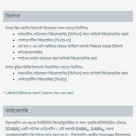
নির্দেশনা
ইগাবা ফিল্ম কোটেড ট্যাবলেট নিম্নোক্ত সকল ক্ষেত্রে নির্দেশিতঃ
ডায়াবেটিক পেরিফেরাল নিউরোপ্যাথির (ডিপিএন) সাথে সংশ্লিষ্ট নিউরোপ্যাথিক ব্যাথা
পোস্টহার্পেটিক নিউরালজিনা (পিএইচএন)
এক মাস ও এর বেশি বয়সীদের ক্ষেত্রে পার্সিয়াল অনসেট সিজারের সহায়ক চিকিৎসা
ফাইব্রোমাথেলজিয়া
স্পাইনাল কর্ডের আঘাতের সাথে সংশ্লিষ্ট নিউরোপ্যাথিক ব্যথা
ইগাবা কন্ট্রল রিলিজ ট্যাবলেট নিম্নলিখিত ক্ষেত্রে নির্দেশিতঃ
ডায়াবেটিক পেরিফেরাল নিউরোপ্যাথির (ডিপিএন) সাথে সংশ্লিষ্ট নিউরোপ্যাথিক ব্যথা
পোস্টহার্পেটিক নিউরালজিয়া (পিএইচ)
* রেজিস্টার্ড চিকিৎসকের পরামর্শ মোতাবেক ঔষধ সেবন করুন
'
ফার্মাকোলজি
প্রিগাবালিন এক ধরনের ইনহিবিটরি নিউরোট্রান্সমিটার যা গামা-অ্যামিনোবিউটাইরিক এসিডের
(GABA) একটি গাঠনিক ডেরিভেটিভ। এটি সরাসরি GABA
, GABA
, অথবা
A
B
বেনজোডায়াজেপিন রিসেপ্টরের সাথে যুক্ত হয় না। প্রিগাবালিন কেন্দ্রীয় স্নায়ুতন্ত্রের টিস্যুসমূহের