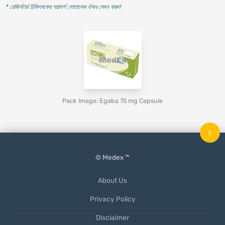
* রেজিস্টার্ড চিকিৎসকের পরামর্শ মোতাবেক ঔষধ সেবন করুন
'
Pack Image: Egaba 75 mg Capsule
↑
© Medex ™
About Us
Privacy Policy
Disclaimer