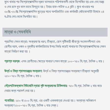
মুখে খাবার পর সিপ্রোফ্লক্সাসিন দ্রুত ভালভাবে পরিপাকনালী থেকে বিশোষিত হয় এবং দেহ তন্ত্র
ও দেহ রসে খুব ভাল ভাবে বিস্তৃত হয়। ইহার হাফ-লাইফ ৩.৫ ঘন্টা। মুখে খাওয়ার পর
৩০%-৫০% সিপ্রোফ্লক্সাসিন মুত্রের সাথে অপরিবর্তিত এবং কার্যকরী মেটাবোলাইট হিসাবে ২৪
ঘণ্টায় দেহ থেকে নিঃসরিত হয়।
মাত্রা ও সেবনবিধি
প্রচলিত সেবন মাত্রা: সংক্রমণের ধরন, তীব্রতা, রোগ সৃষ্টিকারী জীবাণুর সংবেদনশীলতা এবং
রোগীর বয়স, ওজন ও বৃক্কীয় কার্যকারিতার উপর নির্ভর করেই সাধারণত সিপ্রোফ্লক্সাসিনের সেবন
মাত্রা নির্ধারণ করা হয় ।
প্রাপ্ত বয়স্ক
: এসব রোগীদের ক্ষেত্রে সাধারণ সেবন মাত্রা ১০০-৭৫০ মি.গ্রা. দৈনিক ২ বার।
উর্দ্ধ ও নিম্ন শ্বাসতন্ত্রের সংক্রমণ
: উর্দ্ধ ও নিম্ন শ্বাসতন্ত্রের সংক্রমণে তীব্রতা অনুযায়ী
২৫০-৭৫০ মি.গ্রা. দৈনিক ২ বার।
স্ট্রেপটোকক্কাস নিউমোনি দ্বারা সৃষ্ট সংক্রমনের চিকিৎসায়
: ৭৫০ মি.গ্রা. দৈনিক ২ বার করে
দেয়ার জন্য পরামর্শ দেয়া হয়।
গনোরিয়া
: ২৫০ বা ৫০০ মি.গ্রা. এর একটি এককমাত্রা দেওয়া হয়। অন্যান্য অধিকাংশ
সংক্রমণে ৫০০-৭৫০ মি.গ্রা. দৈনিক ২ বার সেব্য।