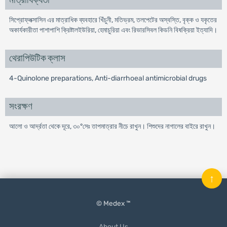
মাত্রাধিক্যতা
সিপ্রোফ্লক্সাসিন এর মাত্রাধিক ব্যবহারে খিঁচুনী, মতিভ্রম, তলপেটের অস্বস্তি, বৃক্ক ও যকৃতের
অকার্যকারীতা পাশাপাশি ক্রিষ্টালইউরিয়া, হেমাচুরিয়া এবং রিভারসিবল কিডনি বিষক্রিয়া ইত্যাদি।
থেরাপিউটিক ক্লাস
4-Quinolone preparations, Anti-diarrhoeal antimicrobial drugs
সংরক্ষণ
আলো ও আর্দ্রতা থেকে দূরে, ৩০°সেঃ তাপমাত্রার নীচে রাখুন। শিশুদের নাগালের বাইরে রাখুন।
↑
© Medex ™
About Us