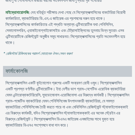
জীবাণু বা পেনিসিলিনে মাঝারী ধরনের সংবেদনশীল জীবাণু দ্বারা সৃষ্ট গনোরিয়া
মাইক্রোবায়োলজি
: দেহ বহির্ভূত পরীক্ষায় দেখা গেছে যে সিপ্রোফ্লক্সাসিনের বাকটেরিয়া বিরোধী
কার্যকারিতা, ব্যাকটেরিয়ার ডি.এন.এ জাইরেজ এর প্রশমনের দরুন হয়ে থাকে।
সিপ্রোফ্লক্সাসিনের কার্যকারিতার এই পদ্ধতি অন্যান্য এন্টিবায়োটিক যথা পেনিসিলিন,
সেফালোসপরিন, এ্যামাইনোগ্লাইকোসাইড এবং টেট্রাসাইক্লিনের তুলনায় ভিন্ন সুতরাং এসব
এন্টিবায়োটিকে রেজিস্ট্যান্ট অনুজীব সমূহ সাধারনত: সিপ্রোফ্লক্সাসিনের প্রতি সংবেদনশীল হয়ে
থাকে।
* রেজিস্টার্ড চিকিৎসকের পরামর্শ মোতাবেক ঔষধ সেবন করুন
'
ফার্মাকোলজি
সিপ্রোফ্লক্সাসিন একটি কুইনোলোন গ্রুপের একটি সংক্রমণ রোধী ওষুধ। সিপ্রোফ্লক্সাসিন
একটি প্রশস্ত বর্ণালীর এন্টিবায়োটিক। ইহা বেশীর ভাগ গ্রাম-নেগেটিভ এরোবিক ব্যাকটেরিয়া
যেমন এন্টারোব্যাকটেরিয়েসি, স্যুডোমোনাস এরোজিনোসা এর বিরুদ্ধে কার্যকরী। সিপ্রোফ্লক্সাসিন
গ্রাম-পজেটিভ ব্যাকটেরিয়া যেমন পেনিসিলিনেজ উৎপাদনকারী ব্যাকটেরিয়া, যে সমস্ত
ব্যাকটেরিয়া পেনিসিলিনেজ তৈরী করতে পারে না এবং মেথিসিলিন রেজিস্ট্যান্ট স্ট্যাফাইলোকক্কাই
এর বিরুদ্ধে কার্যকরী, যদিও সিপ্রোফ্লক্সাসিন স্ট্যাফাইলোকক্কাই এর অনেক স্ট্রেইন এর
বিরুদ্ধে রেজিস্ট্যান্ট। সিপ্রোফ্লক্সাসিন ডিএনএ জাইরেজ এনজাইমের সাথে যুক্ত হয়ে
ব্যাকটেরিয়ার ডিএনএ সংশ্লেষনে বাধা দান করে।