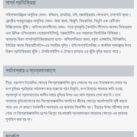
পার্শ্ব প্রতিক্রিয়া
পরিপাকতান্ত্রিক অসুবিধা যেমন- বমিভাব, ডায়রিয়া, বমি, হজমক্রিয়ায় গোলযোগ, তলপেটে ব্যথা।
কেন্দ্রীয় স্নায়ুতন্ত্রের অসুবিধা যেমন- মাথা ব্যথা, ঝিমুনি, বিভ্রান্তি, খিচুনি এবং রেটিনাল
বিচ্ছিন্নতার ঝুঁকি। অতিসংবেদনশীলতা যেমন- গায়ে ফুসকুড়ি (কদাচিৎ স্টিভেন-জনসন সিনড্রোম
এবং টক্সিক এপিডারমাল নেক্রোলাইসিস), প্রুরাইটিস এবং সম্ভাব্য সিস্টেমিক বিক্রিয়া।
অন্যান্য বিরল পার্শ্বপ্রতিক্রিয়াগুলো হলো- অস্থিসন্ধিতে ব্যথা, যকৃত এনজাইম, বিলিরুবিন,
ইউরিয়া অথবা ক্রিয়েটিনাইন-এর সাময়িক বৃদ্ধি। হাইপোগ্লাইসেমিয়া ও মানসিক স্বাস্থ্যের উপর
বিরুপ প্রতিক্রিয়ার ঝুঁকি। টেনডিনাইটিস ও টেনডন রাপচার এর ঝুঁকি বৃদ্ধি করতে পারে।
গর্ভাবস্থায় ও স্তন্যদানকালে
ইঁদুর, খরগোশ ইত্যাদির ক্ষেত্রে সিপ্রোফ্লক্সাসিন মুখে সেবনের পর এবং ইনজেকশন দেবার পর
বংশ বৃদ্ধির প্রক্রিয়া পর্যবেক্ষণ করে ভ্রুণের গঠন বিকৃতি, বংশ বিস্তার ক্ষমতার ক্ষতি হওয়া,
প্রসবপূর্ব বা প্রসবোত্তর কালীন সময়ে বৃদ্ধির উপর এর কোন প্রভাব দেখা যায় নি। তবে
অন্যান্য কুইনোলোনের মত সিপ্রোফ্লক্সাসিন অপরিণত জীবের ক্ষেত্রে আর্থোপ্যাথি সৃষ্টি করতে
পারে এবং সে কারণে গর্ভকালীন অবস্থায় এর ব্যবহার নিদের্শিত নয়। ইঁদুরের উপর পরীক্ষায় দেখা
গেছে যে সিপ্রোফ্লক্সাসিন দুগ্ধে নিঃসৃত হয় কাজেই স্তন্যদানরত মায়েদের ক্ষেত্রে এর ব্যবহার
সুপারিশ করা হয় না।
সতর্কতা