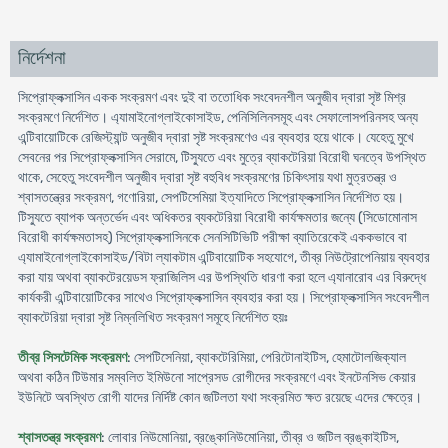
নির্দেশনা
সিপ্রোফ্লক্সাসিন একক সংক্রমণ এবং দুই বা ততোধিক সংবেদনশীল অনুজীব দ্বারা সৃষ্ট মিশ্র
সংক্রমণে নির্দেশিত। এ্যামাইনোগ্লাইকোসাইড, পেনিসিলিনসমূহ এবং সেফালোসপরিনসহ অন্য
এন্টিবায়োটিকে রেজিস্ট্যান্ট অনুজীব দ্বারা সৃষ্ট সংক্রমণেও এর ব্যবহার হয়ে থাকে। যেহেতু মুখে
সেবনের পর সিপ্রোফ্লক্সাসিন সেরামে, টিস্যুতে এবং মুত্রে ব্যাকটেরিয়া বিরোধী ঘনত্বে উপস্থিত
থাকে, সেহেতু সংবেদশীল অনুজীব দ্বারা সৃষ্ট বহুবিধ সংক্রমণের চিকিৎসায় যথা মুত্রতন্ত্র ও
শ্বাসতন্ত্রের সংক্রমণ, গণোরিয়া, সেপটিসেমিয়া ইত্যাদিতে সিপ্রোফ্লক্সাসিন নির্দেশিত হয়।
টিস্যুতে ব্যাপক অন্তর্ভেদ এবং অধিকতর ব্যকটেরিয়া বিরোধী কার্যক্ষমতার জন্যে (সিডোমোনাস
বিরোধী কার্যক্ষমতাসহ) সিপ্রোফ্লক্সাসিনকে সেনসিটিভিটি পরীক্ষা ব্যাতিরেকেই এককভাবে বা
এ্যামাইনোগ্লাইকোসাইড/বিটা ল্যাকটাম এন্টিবায়োটিক সহযোগে, তীব্র নিউট্রোপেনিয়ায় ব্যবহার
করা যায় অথবা ব্যাকটেরয়েডস ফ্রাজিলিস এর উপস্থিতি ধারণা করা হলে এ্যানারোব এর বিরুদ্ধে
কার্যকরী এন্টিবায়োটিকের সাথেও সিপ্রোফ্লক্সাসিন ব্যবহার করা হয়। সিপ্রোফ্লক্সাসিন সংবেদশীল
ব্যাকটেরিয়া দ্বারা সৃষ্ট নিম্নলিখিত সংক্রমণ সমূহে নির্দেশিত হয়ঃ
তীব্র সিসটেমিক সংক্রমণ
: সেপটিসেনিয়া, ব্যাকটেরিমিয়া, পেরিটোনাইটিস, হেমাটোলজিক্যাল
অথবা কঠিন টিউমার সম্বলিত ইমিউনো সাপ্রেসড রোগীদের সংক্রমণে এবং ইনটেনসিভ কেয়ার
ইউনিটে অবস্থিত রোগী যাদের নির্দিষ্ট কোন জটিলতা যথা সংক্রমিত ক্ষত রয়েছে এদের ক্ষেত্রে।
শ্বাসতন্ত্র সংক্রমণ
: লোবার নিউমোনিয়া, ব্রঙ্কোনিউমোনিয়া, তীব্র ও জটিল ব্রঙ্কাইটিস,