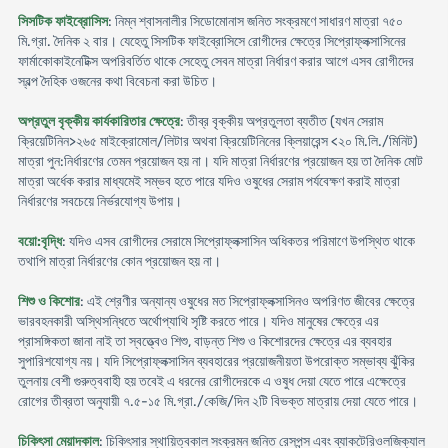
সিসটিক ফাইব্রোসিস
: নিম্ন শ্বাসনালীর সিডোমোনাস জনিত সংক্রমণে সাধারণ মাত্রা ৭৫০
মি.গ্রা. দৈনিক ২ বার। যেহেতু সিসটিক ফাইব্রোসিসে রোগীদের ক্ষেত্রে সিপ্রোফ্লক্সাসিনের
ফার্মাকোকাইনেটিক্স অপরিবর্তিত থাকে সেহেতু সেবন মাত্রা নির্ধারণ করার আগে এসব রোগীদের
স্বল্প দৈহিক ওজনের কথা বিবেচনা করা উচিত।
অপ্রতুল বৃক্কীয় কার্যকারিতার ক্ষেত্রে
: তীব্র বৃক্কীয় অপ্রতুলতা ব্যতীত (যখন সেরাম
ক্রিয়েটিনিন>২৬৫ মাইক্রোমোল/লিটার অথবা ক্রিয়েটিনিনের ক্লিয়ারেন্স <২০ মি.লি./মিনিট)
মাত্রা পুন:নির্ধারণের তেমন প্রয়োজন হয় না। যদি মাত্রা নির্ধারণের প্রয়োজন হয় তা দৈনিক মোট
মাত্রা অর্ধেক করার মাধ্যমেই সম্ভব হতে পারে যদিও ওষুধের সেরাম পর্যবেক্ষণ করাই মাত্রা
নির্ধারণের সবচেয়ে নির্ভরযোগ্য উপায়।
বয়ো:বৃদ্ধি
: যদিও এসব রোগীদের সেরামে সিপ্রোফ্লক্সাসিন অধিকতর পরিমাণে উপস্থিত থাকে
তথাপি মাত্রা নির্ধারণের কোন প্রয়োজন হয় না।
শিশু ও কিশোর
: এই শ্রেণীর অন্যান্য ওষুধের মত সিপ্রোফ্লক্সাসিনও অপরিণত জীবের ক্ষেত্রে
ভারবহনকারী অস্থিসন্ধিতে অর্থোপ্যাথি সৃষ্টি করতে পারে। যদিও মানুষের ক্ষেত্রে এর
প্রাসঙ্গিকতা জানা নাই তা স্বত্ত্বেও শিশু, বাড়ন্ত শিশু ও কিশোরদের ক্ষেত্রে এর ব্যবহার
সুপারিশযোগ্য নয়। যদি সিপ্রোফ্লক্সাসিন ব্যবহারের প্রয়োজনীয়তা উপরোক্ত সম্ভাব্য ঝুঁকির
তুলনায় বেশী গুরুত্ববাহী হয় তবেই এ ধরনের রোগীদেরকে এ ওষুধ দেয়া যেতে পারে এক্ষেত্রে
রোগের তীব্রতা অনুযায়ী ৭.৫-১৫ মি.গ্রা./কেজি/দিন ২টি বিভক্ত মাত্রায় দেয়া যেতে পারে।
চিকিৎসা মেয়াদকাল
: চিকিৎসার স্থায়িত্বকাল সংক্রমন জনিত রেসপন্স এবং ব্যাকটেরিওলজিক্যাল