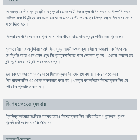
যে সমস্ত রোগীর স্নায়ুতন্ত্রীয় অসুস্থতা যেমন: আর্টারিওসক্লেরোসিস অথবা এপিলেপসি অথবা
সেইজর এবং খিঁচুনী হওয়ার সম্ভাবনা আছে এমন রোগীদের ক্ষেত্রে সিপ্রোফ্লক্সাসিন সাবধানতার
সাথে দিতে হবে।
সিপ্রোফ্লক্সাসিন আহারের পূর্বে অথবা পরে খাওয়া যায়, সাথে প্রচুর পানীয় নেয়া প্রয়োজন।
ম্যাগনেসিয়াম / এলুমিনিয়াম এন্টাসিড, সুক্রালফেট অথবা ক্যালসিয়াম, আয়রণ এবং জিংক এর
উপস্থিতি আছে এমন কোন ওষুধ সিপ্রোফ্লক্সাসিনের সাথে সেবনযোগ্য নয়। এগুলো সেবনের ছয়
ঘন্টা পূর্বে অথবা দুই ঘন্টা পর সেবনযোগ্য।
দুধ এবং দুগ্ধজাত পণ্য এর সাথে সিপ্রোফ্লক্সাসিন সেবনযোগ্য নয়। কারণ এতে করে
সিপ্রোফ্লক্সাসিন এর শোষণ দারুণভাবে কমে যায়। খাদ্যের ক্যালসিয়াম সিপ্রোফ্লক্সাসিন এর
শোষণকে প্রভাবিত করে না।
বিশেষ ক্ষেত্রে ব্যবহার
ক্লিনিক্যাল ট্রায়ালগুলিতে কার্যকর হলেও সিপ্রোফ্লক্সাসিন পেডিয়াট্রিক পপুলেশনে প্রথম
পছন্দনীয় ঔষধ হিসেবে বিবেচিত নয়।