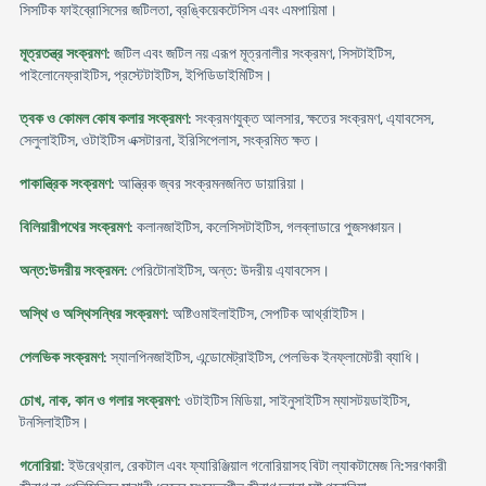
সিসটিক ফাইব্রোসিসের জটিলতা, ব্রঙ্কিয়েকটেসিস এবং এমপায়িমা।
মূত্রতন্ত্র সংক্রমণ
: জটিল এবং জটিল নয় এরূপ মূত্রনালীর সংক্রমণ, সিসটাইটিস,
পাইলোনেফ্রাইটিস, প্রস্টেটাইটিস, ইপিডিডাইমিটিস।
ত্বক ও কোমল কোষ কলার সংক্রমণ
: সংক্রমণযুক্ত আলসার, ক্ষতের সংক্রমণ, এ্যাবসেস,
সেলুলাইটিস, ওটাইটিস এক্সটারনা, ইরিসিপেলাস, সংক্রমিত ক্ষত।
পাকান্ত্রিক সংক্রমণ
: আন্ত্রিক জ্বর সংক্রমনজনিত ডায়ারিয়া।
বিলিয়ারীপথের সংক্রমণ
: কলানজাইটিস, কলেসিসটাইটিস, গলব্লাডারে পুজসঞ্চায়ন।
অন্ত:উদরীয় সংক্রমন
: পেরিটোনাইটিস, অন্ত: উদরীয় এ্যাবসেস।
অস্থি ও অস্থিসন্ধির সংক্রমণ
: অষ্টিওমাইলাইটিস, সেপটিক আর্থ্রাইটিস।
পেলভিক সংক্রমণ
: স্যালপিনজাইটিস, এন্ডোমেট্রাইটিস, পেলভিক ইনফ্লামেটরী ব্যাধি।
চোখ, নাক, কান ও গলার সংক্রমণ
: ওটাইটিস মিডিয়া, সাইনুসাইটিস ম্যাসটয়ডাইটিস,
টনসিলাইটিস।
গনোরিয়া
: ইউরেথ্রাল, রেকটাল এবং ফ্যারিঞ্জিয়াল গনোরিয়াসহ বিটা ল্যাকটামেজ নি:সরণকারী