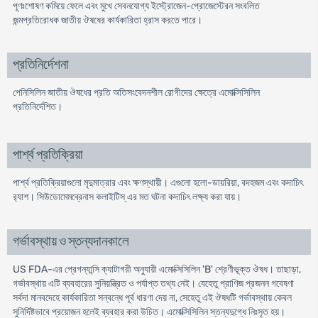
পূণঃশোষণ কমিয়ে ফেলে এবং মুখে সেবনযোগ্য ইস্ট্রোজেন-প্রোজেস্টেরন সংবলিত
জন্মপ্রতিরোধক জাতীয় ঔষধের কার্যকারিতা হ্রাস করতে পারে।
প্রতিনির্দেশনা
পেনিসিলিন জাতীয় ঔষধের প্রতি অতিসংবেদনশীল রোগীদের ক্ষেত্রে এমোক্সিসিলিন
প্রতিনির্দেশিত।
পার্শ্ব প্রতিক্রিয়া
পার্শ্ব প্রতিক্রিয়াগুলো মৃদুমাত্রার এবং ক্ষণস্থায়ী। এগুলো হলো-ডায়রিয়া, বদহজম এবং কদাচিৎ
র‌্যাশ। সিউডোমেমব্রেনাস কলাইটিস্ এর মত ঘটনা কদাচিৎ লক্ষ্য করা যায়।
গর্ভাবস্থায় ও স্তন্যদানকালে
US FDA-এর প্রেগন্যান্সি ক্যাটাগরী অনুযায়ী এমোক্সিসিলিন 'B' শ্রেণীভূক্ত ঔষধ। তাছাড়া,
গর্ভাবস্থায় এটি ব্যবহারের সুনিয়ন্ত্রিত ও পর্যাপ্ত তথ্য নেই। যেহেতু প্রাণিজ প্রজনন গবেষণা
সর্বদা মানবদেহে কার্যকারিতা সন্বন্ধে পূর্ব ধারণা দেয় না, সেহেতু এই ঔষধটি গর্ভাবস্থায় কেবল
সুনির্দিষ্টভাবে প্রয়োজন হলেই ব্যবহার করা উচিত। এমোক্সিসিলিন স্তন্যদুগ্ধে নিঃসৃত হয়।