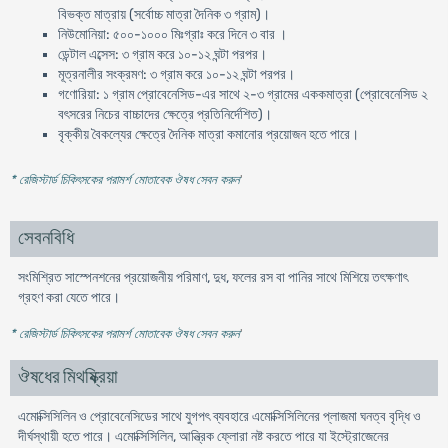
বিভক্ত মাত্রায় (সর্বোচ্চ মাত্রা দৈনিক ৩ গ্রাম)।
নিউমোনিয়া: ৫০০-১০০০ মিঃগ্রাঃ করে দিনে ৩ বার ।
ডেন্টাল এব্সেস: ৩ গ্রাম করে ১০-১২ ঘন্টা পরপর।
মূত্রনালীর সংক্রমণ: ৩ গ্রাম করে ১০-১২ ঘন্টা পরপর।
গণোরিয়া: ১ গ্রাম প্রোবেনেসিড-এর সাথে ২-৩ গ্রামের এককমাত্রা (প্রোবেনেসিড ২
বৎসরের নিচের বাচ্চাদের ক্ষেত্রে প্রতিনির্দেশিত)।
বৃক্কীয় বৈকল্যের ক্ষেত্রে দৈনিক মাত্রা কমানোর প্রয়োজন হতে পারে।
* রেজিস্টার্ড চিকিৎসকের পরামর্শ মোতাবেক ঔষধ সেবন করুন
'
সেবনবিধি
সংমিশ্রিত সাস্পেনশনের প্রয়োজনীয় পরিমাণ, দুধ, ফলের রস বা পানির সাথে মিশিয়ে তৎক্ষণাৎ
গ্রহণ করা যেতে পারে।
* রেজিস্টার্ড চিকিৎসকের পরামর্শ মোতাবেক ঔষধ সেবন করুন
'
ঔষধের মিথষ্ক্রিয়া
এমোক্সিসিলিন ও প্রোবেনেসিডের সাথে যুগপৎ ব্যবহারে এমোক্সিসিলিনের প্লাজমা ঘনত্ব বৃদ্ধি ও
দীর্ঘস্থায়ী হতে পারে। এমোক্সিসিলিন, আন্ত্রিক ফ্লোরা নষ্ট করতে পারে যা ইস্ট্রোজেনের