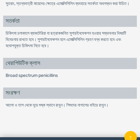
সুতরাং, স্তন্যদাত্রী মায়েদের ক্ষেত্রে এমোক্সিসিলিন ব্যবহারে সতর্কতা অবলম্বন করা উচিত।
সতর্কতা
চিকিৎসা চলাকালে ব্যাকটেরিয়া বা ছত্রাকজনিত সুপারইনফেকশন হওয়ার সম্ভাবনার বিষয়টি
বিবেচনায় রাখতে হবে। সুপারইনফেকশন হলে এমোক্সিসিলিন গ্রহণ বন্ধ করতে হবে এবং
যথোপযুক্ত চিকিৎসা নিতে হবে।
থেরাপিউটিক ক্লাস
Broad spectrum penicillins
সংরক্ষণ
আলো ও তাপ থেকে দূরে শুষ্ক স্থানে রাখুন। শিশুদের নাগালের বাইরে রাখুন।
↑