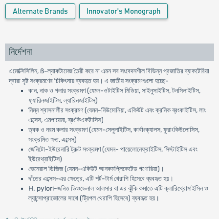
Alternate Brands
Innovator's Monograph
নির্দেশনা
এমোক্সিসিলিন, ß-ল্যাকটামেজ তৈরী করে না এমন সব সংবেদনশীল বিভিন্ন প্রজাতির ব্যাকটেরিয়া
দ্বারা সৃষ্ট সংক্রমণের চিকিৎসায় ব্যবহৃত হয়। এ জাতীয় সংক্রমণগুলো হচ্ছে-
কান, নাক ও গলার সংক্রমণ (যেমন-ওটাইটিস মিডিয়া, সাইনুসাইটিস, টনসিলাইটিস,
ফ্যারিনজাইটিস, ল্যারিনজাইটিস)
নিম্ন শ্বাসনালীর সংক্রমণ (যেমন-নিউমোনিয়া, একিউট এবং ক্রনিক ব্রংকাইটিস, লাং
এব্সেস, এমপায়েমা, ব্রংকিএকটাসিস)
ত্বক ও নরম কলার সংক্রমণ (যেমন-সেলুলাইটিস, কার্বাংক্যালস, ফুরাংকিউলোসিস,
সংক্রমিত ক্ষত, এব্সেস)
জেনিটো-ইউরেনারি ট্রাক্ট সংক্রমণ (যেমন- পায়েলোনেফ্রাইটিস, সিস্টাইটিস এবং
ইউরেথ্রাইটিস)
ভেনেরাল ডিজিজ (যেমন-একিউট আনকমপ্লিকেটেড গণোরিয়া)।
দাঁতের এব্সেস-এর ক্ষেত্রে, এটি শর্ট-টার্ম থেরাপি হিসেবে ব্যবহৃত হয়।
H. pylori-জনিত ডিওডেনাল আলসার বা এর ঝুঁকি কমাতে এটি ক্লারিথ্রোমাইসিন ও
ল্যান্সোপ্রাজোলের সাথে (ট্রিপল থেরাপি হিসেবে) ব্যবহৃত হয়।