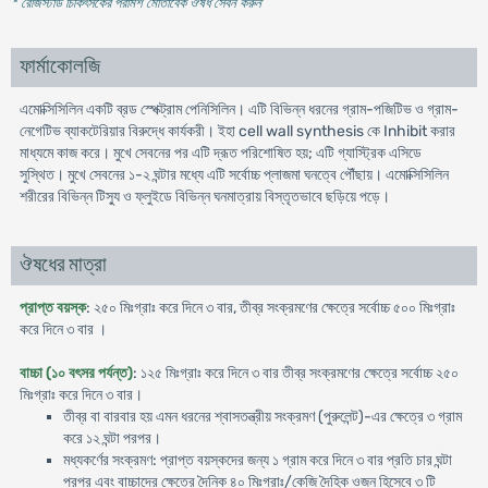
* রেজিস্টার্ড চিকিৎসকের পরামর্শ মোতাবেক ঔষধ সেবন করুন
'
ফার্মাকোলজি
এমোক্সিসিলিন একটি ব্রড স্পেক্ট্রাম পেনিসিলিন। এটি বিভিন্ন ধরনের গ্রাম-পজিটিভ ও গ্রাম-
নেগেটিভ ব্যাকটেরিয়ার বিরুদ্ধে কার্যকরী। ইহা cell wall synthesis কে Inhibit করার
মাধ্যমে কাজ করে। মুখে সেবনের পর এটি দ্রূত পরিশোষিত হয়; এটি গ্যাস্ট্রিক এসিডে
সুস্থিত। মুখে সেবনের ১-২ ঘন্টার মধ্যে এটি সর্বোচ্চ প্লাজমা ঘনত্বে পৌঁছায়। এমোক্সিসিলিন
শরীরের বিভিন্ন টিস্যু ও ফ্লুইডে বিভিন্ন ঘনমাত্রায় বিস্তৃতভাবে ছড়িয়ে পড়ে।
ঔষধের মাত্রা
প্রাপ্ত বয়স্ক
: ২৫০ মিঃগ্রাঃ করে দিনে ৩ বার, তীব্র সংক্রমণের ক্ষেত্রে সর্বোচ্চ ৫০০ মিঃগ্রাঃ
করে দিনে ৩ বার ।
বাচ্চা (১০ বৎসর পর্যন্ত)
: ১২৫ মিঃগ্রাঃ করে দিনে ৩ বার তীব্র সংক্রমণের ক্ষেত্রে সর্বোচ্চ ২৫০
মিঃগ্রাঃ করে দিনে ৩ বার।
তীব্র বা বারবার হয় এমন ধরনের শ্বাসতন্ত্রীয় সংক্রমণ (পুরুলেন্ট)-এর ক্ষেত্রে ৩ গ্রাম
করে ১২ ঘন্টা পরপর।
মধ্যকর্ণের সংক্রমণ: প্রাপ্ত বয়স্কদের জন্য ১ গ্রাম করে দিনে ৩ বার প্রতি চার ঘন্টা
পরপর এবং বাচ্চাদের ক্ষেত্রে দৈনিক ৪০ মিঃগ্রাঃ/কেজি দৈহিক ওজন হিসেবে ৩ টি