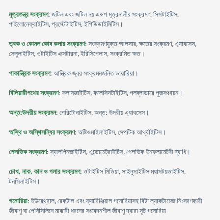
মূত্রতন্ত্র সংক্রমণ
: জটিল এবং জটিল নয় এরূপ মূত্রনালীর সংক্রমণ, সিসটাইটিস,
পাইলোনেফ্রাইটিস, প্রস্টেটাইটিস, ইপিডিডাইমিটিস।
ত্বক ও কোমল কোষ কলার সংক্রমণ
: সংক্রমণযুক্ত আলসার, ক্ষতের সংক্রমণ, এ্যাবসেস,
সেলুলাইটিস, ওটাইটিস এক্সটারনা, ইরিসিপেলাস, সংক্রমিত ক্ষত।
পাকান্ত্রিক সংক্রমণ
: আন্ত্রিক জ্বর সংক্রমনজনিত ডায়ারিয়া।
বিলিয়ারীপথের সংক্রমণ
: কলানজাইটিস, কলেসিসটাইটিস, গলব্লাডারে পুজসঞ্চায়ন।
অন্ত:উদরীয় সংক্রমন
: পেরিটোনাইটিস, অন্ত: উদরীয় এ্যাবসেস।
অস্থি ও অস্থিসন্ধির সংক্রমণ
: অষ্টিওমাইলাইটিস, সেপটিক আর্থ্রাইটিস।
পেলভিক সংক্রমণ
: স্যালপিনজাইটিস, এন্ডোমেট্রাইটিস, পেলভিক ইনফ্লামেটরী ব্যাধি।
চোখ, নাক, কান ও গলার সংক্রমণ
: ওটাইটিস মিডিয়া, সাইনুসাইটিস ম্যাসটয়ডাইটিস,
টনসিলাইটিস।
গনোরিয়া
: ইউরেথ্রাল, রেকটাল এবং ফ্যারিঞ্জিয়াল গনোরিয়াসহ বিটা ল্যাকটামেজ নি:সরণকারী
জীবাণু বা পেনিসিলিনে মাঝারী ধরনের সংবেদনশীল জীবাণু দ্বারা সৃষ্ট গনোরিয়া