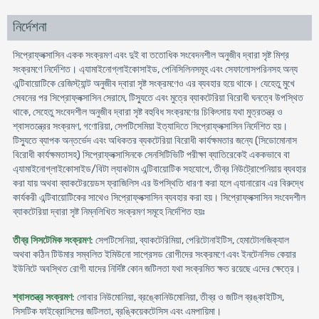
নির্দেশনা
সিপ্রোফ্লক্সাসিন একক সংক্রমণ এবং দুই বা ততোধিক সংবেদনশীল অনুজীব দ্বারা সৃষ্ট মিশ্র
সংক্রমণে নির্দেশিত। এ্যামাইনোগ্লাইকোসাইড, পেনিসিলিনসমূহ এবং সেফালোসপরিনসহ অন্য
এন্টিবায়োটিকে রেজিস্ট্যান্ট অনুজীব দ্বারা সৃষ্ট সংক্রমণেও এর ব্যবহার হয়ে থাকে। যেহেতু মুখে
সেবনের পর সিপ্রোফ্লক্সাসিন সেরামে, টিস্যুতে এবং মুত্রে ব্যাকটেরিয়া বিরোধী ঘনত্বে উপস্থিত
থাকে, সেহেতু সংবেদশীল অনুজীব দ্বারা সৃষ্ট বহুবিধ সংক্রমণের চিকিৎসায় যথা মুত্রতন্ত্র ও
শ্বাসতন্ত্রের সংক্রমণ, গণোরিয়া, সেপটিসেমিয়া ইত্যাদিতে সিপ্রোফ্লক্সাসিন নির্দেশিত হয়।
টিস্যুতে ব্যাপক অন্তর্ভেদ এবং অধিকতর ব্যকটেরিয়া বিরোধী কার্যক্ষমতার জন্যে (সিডোমোনাস
বিরোধী কার্যক্ষমতাসহ) সিপ্রোফ্লক্সাসিনকে সেনসিটিভিটি পরীক্ষা ব্যাতিরেকেই এককভাবে বা
এ্যামাইনোগ্লাইকোসাইড/বিটা ল্যাকটাম এন্টিবায়োটিক সহযোগে, তীব্র নিউট্রোপেনিয়ায় ব্যবহার
করা যায় অথবা ব্যাকটেরয়েডস ফ্রাজিলিস এর উপস্থিতি ধারণা করা হলে এ্যানারোব এর বিরুদ্ধে
কার্যকরী এন্টিবায়োটিকের সাথেও সিপ্রোফ্লক্সাসিন ব্যবহার করা হয়। সিপ্রোফ্লক্সাসিন সংবেদশীল
ব্যাকটেরিয়া দ্বারা সৃষ্ট নিম্নলিখিত সংক্রমণ সমূহে নির্দেশিত হয়ঃ
তীব্র সিসটেমিক সংক্রমণ
: সেপটিসেনিয়া, ব্যাকটেরিমিয়া, পেরিটোনাইটিস, হেমাটোলজিক্যাল
অথবা কঠিন টিউমার সম্বলিত ইমিউনো সাপ্রেসড রোগীদের সংক্রমণে এবং ইনটেনসিভ কেয়ার
ইউনিটে অবস্থিত রোগী যাদের নির্দিষ্ট কোন জটিলতা যথা সংক্রমিত ক্ষত রয়েছে এদের ক্ষেত্রে।
শ্বাসতন্ত্র সংক্রমণ
: লোবার নিউমোনিয়া, ব্রঙ্কোনিউমোনিয়া, তীব্র ও জটিল ব্রঙ্কাইটিস,
সিসটিক ফাইব্রোসিসের জটিলতা, ব্রঙ্কিয়েকটেসিস এবং এমপায়িমা।