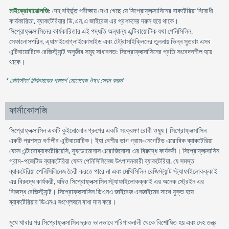
মাইক্রোবায়োলজি
: দেহ বহির্ভূত পরীক্ষায় দেখা গেছে যে সিপ্রোফ্লক্সাসিনের বাকটেরিয়া বিরোধী
কার্যকারিতা, ব্যাকটেরিয়ার ডি.এন.এ জাইরেজ এর প্রশমনের দরুন হয়ে থাকে।
সিপ্রোফ্লক্সাসিনের কার্যকারিতার এই পদ্ধতি অন্যান্য এন্টিবায়োটিক যথা পেনিসিলিন,
সেফালোসপরিন, এ্যামাইনোগ্লাইকোসাইড এবং টেট্রাসাইক্লিনের তুলনায় ভিন্ন সুতরাং এসব
এন্টিবায়োটিকে রেজিস্ট্যান্ট অনুজীব সমূহ সাধারনত: সিপ্রোফ্লক্সাসিনের প্রতি সংবেদনশীল হয়ে
থাকে।
* রেজিস্টার্ড চিকিৎসকের পরামর্শ মোতাবেক ঔষধ সেবন করুন
'
ফার্মাকোলজি
সিপ্রোফ্লক্সাসিন একটি কুইনোলোন গ্রুপের একটি সংক্রমণ রোধী ওষুধ। সিপ্রোফ্লক্সাসিন
একটি প্রশস্ত বর্ণালীর এন্টিবায়োটিক। ইহা বেশীর ভাগ গ্রাম-নেগেটিভ এরোবিক ব্যাকটেরিয়া
যেমন এন্টারোব্যাকটেরিয়েসি, স্যুডোমোনাস এরোজিনোসা এর বিরুদ্ধে কার্যকরী। সিপ্রোফ্লক্সাসিন
গ্রাম-পজেটিভ ব্যাকটেরিয়া যেমন পেনিসিলিনেজ উৎপাদনকারী ব্যাকটেরিয়া, যে সমস্ত
ব্যাকটেরিয়া পেনিসিলিনেজ তৈরী করতে পারে না এবং মেথিসিলিন রেজিস্ট্যান্ট স্ট্যাফাইলোকক্কাই
এর বিরুদ্ধে কার্যকরী, যদিও সিপ্রোফ্লক্সাসিন স্ট্যাফাইলোকক্কাই এর অনেক স্ট্রেইন এর
বিরুদ্ধে রেজিস্ট্যান্ট। সিপ্রোফ্লক্সাসিন ডিএনএ জাইরেজ এনজাইমের সাথে যুক্ত হয়ে
ব্যাকটেরিয়ার ডিএনএ সংশ্লেষনে বাধা দান করে।
মুখে খাবার পর সিপ্রোফ্লক্সাসিন দ্রুত ভালভাবে পরিপাকনালী থেকে বিশোষিত হয় এবং দেহ তন্ত্র