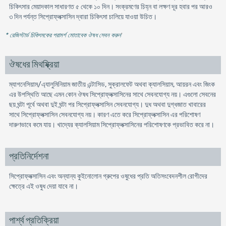
চিকিৎসার মেয়াদকাল সাধারণত ৫ থেকে ১০ দিন। সংক্রমণের চিহ্ন বা লক্ষণ দূর হবার পর আরও
৩ দিন পর্যন্ত সিপ্রোফ্লক্সাসিন দ্বারা চিকিৎসা চালিয়ে যাওয়া উচিত।
* রেজিস্টার্ড চিকিৎসকের পরামর্শ মোতাবেক ঔষধ সেবন করুন
'
ঔষধের মিথষ্ক্রিয়া
ম্যাগনেসিয়াম/এ্যালুমিনিয়াম জাতীয় এন্টাসিড, সুক্রালফেট অথবা ক্যালসিয়াম, আয়রন এবং জিংক
এর উপস্থিতি আছে এমন কোন ঔষধ সিপ্রোফ্লক্সাসিনের সাথে সেবনযোগ্য নয়। এগুলো সেবনের
ছয় ঘন্টা পূর্বে অথবা দুই ঘন্টা পর সিপ্রোফ্লক্সাসিন সেবনযোগ্য। দুধ অথবা দুগ্ধজাত খাবারের
সাথে সিপ্রোফ্লক্সাসিন সেবনযোগ্য নয়। কারণ এতে করে সিপ্রোফ্লক্সাসিন এর পরিশোষণ
দারুণভাবে কমে যায়। খাদ্যের ক্যালসিয়াম সিপ্রোফ্লক্সাসিনের পরিশোষণকে প্রভাবিত করে না।
প্রতিনির্দেশনা
সিপ্রোফ্লক্সাসিন এবং অন্যান্য কুইনোলোন গ্রুপের ওষুধের প্রতি অতিসংবেদনশীল রোগীদের
ক্ষেত্রে এই ওষুধ দেয়া যাবে না।
পার্শ্ব প্রতিক্রিয়া