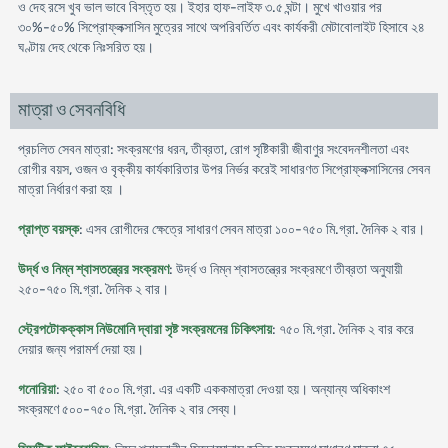
ও দেহ রসে খুব ভাল ভাবে বিস্তৃত হয়। ইহার হাফ-লাইফ ৩.৫ ঘন্টা। মুখে খাওয়ার পর
৩০%-৫০% সিপ্রোফ্লক্সাসিন মুত্রের সাথে অপরিবর্তিত এবং কার্যকরী মেটাবোলাইট হিসাবে ২৪
ঘণ্টায় দেহ থেকে নিঃসরিত হয়।
মাত্রা ও সেবনবিধি
প্রচলিত সেবন মাত্রা: সংক্রমণের ধরন, তীব্রতা, রোগ সৃষ্টিকারী জীবাণুর সংবেদনশীলতা এবং
রোগীর বয়স, ওজন ও বৃক্কীয় কার্যকারিতার উপর নির্ভর করেই সাধারণত সিপ্রোফ্লক্সাসিনের সেবন
মাত্রা নির্ধারণ করা হয় ।
প্রাপ্ত বয়স্ক
: এসব রোগীদের ক্ষেত্রে সাধারণ সেবন মাত্রা ১০০-৭৫০ মি.গ্রা. দৈনিক ২ বার।
উর্দ্ধ ও নিম্ন শ্বাসতন্ত্রের সংক্রমণ
: উর্দ্ধ ও নিম্ন শ্বাসতন্ত্রের সংক্রমণে তীব্রতা অনুযায়ী
২৫০-৭৫০ মি.গ্রা. দৈনিক ২ বার।
স্ট্রেপটোকক্কাস নিউমোনি দ্বারা সৃষ্ট সংক্রমনের চিকিৎসায়
: ৭৫০ মি.গ্রা. দৈনিক ২ বার করে
দেয়ার জন্য পরামর্শ দেয়া হয়।
গনোরিয়া
: ২৫০ বা ৫০০ মি.গ্রা. এর একটি এককমাত্রা দেওয়া হয়। অন্যান্য অধিকাংশ
সংক্রমণে ৫০০-৭৫০ মি.গ্রা. দৈনিক ২ বার সেব্য।