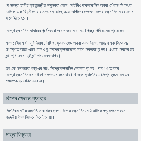
যে সমস্ত রোগীর স্নায়ুতন্ত্রীয় অসুস্থতা যেমন: আর্টারিওসক্লেরোসিস অথবা এপিলেপসি অথবা
সেইজর এবং খিঁচুনী হওয়ার সম্ভাবনা আছে এমন রোগীদের ক্ষেত্রে সিপ্রোফ্লক্সাসিন সাবধানতার
সাথে দিতে হবে।
সিপ্রোফ্লক্সাসিন আহারের পূর্বে অথবা পরে খাওয়া যায়, সাথে প্রচুর পানীয় নেয়া প্রয়োজন।
ম্যাগনেসিয়াম / এলুমিনিয়াম এন্টাসিড, সুক্রালফেট অথবা ক্যালসিয়াম, আয়রণ এবং জিংক এর
উপস্থিতি আছে এমন কোন ওষুধ সিপ্রোফ্লক্সাসিনের সাথে সেবনযোগ্য নয়। এগুলো সেবনের ছয়
ঘন্টা পূর্বে অথবা দুই ঘন্টা পর সেবনযোগ্য।
দুধ এবং দুগ্ধজাত পণ্য এর সাথে সিপ্রোফ্লক্সাসিন সেবনযোগ্য নয়। কারণ এতে করে
সিপ্রোফ্লক্সাসিন এর শোষণ দারুণভাবে কমে যায়। খাদ্যের ক্যালসিয়াম সিপ্রোফ্লক্সাসিন এর
শোষণকে প্রভাবিত করে না।
বিশেষ ক্ষেত্রে ব্যবহার
ক্লিনিক্যাল ট্রায়ালগুলিতে কার্যকর হলেও সিপ্রোফ্লক্সাসিন পেডিয়াট্রিক পপুলেশনে প্রথম
পছন্দনীয় ঔষধ হিসেবে বিবেচিত নয়।
মাত্রাধিক্যতা