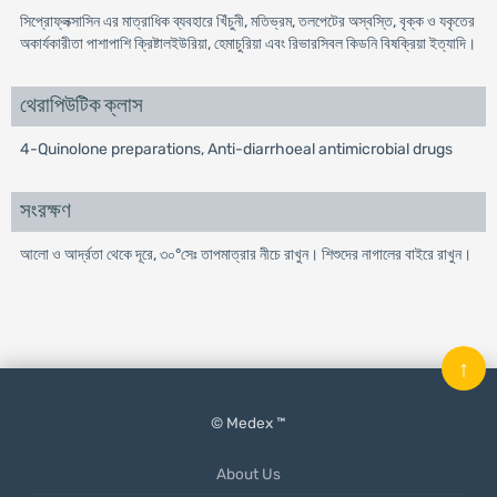
সিপ্রোফ্লক্সাসিন এর মাত্রাধিক ব্যবহারে খিঁচুনী, মতিভ্রম, তলপেটের অস্বস্তি, বৃক্ক ও যকৃতের
অকার্যকারীতা পাশাপাশি ক্রিষ্টালইউরিয়া, হেমাচুরিয়া এবং রিভারসিবল কিডনি বিষক্রিয়া ইত্যাদি।
থেরাপিউটিক ক্লাস
4-Quinolone preparations, Anti-diarrhoeal antimicrobial drugs
সংরক্ষণ
আলো ও আর্দ্রতা থেকে দূরে, ৩০°সেঃ তাপমাত্রার নীচে রাখুন। শিশুদের নাগালের বাইরে রাখুন।
↑
© Medex ™
About Us