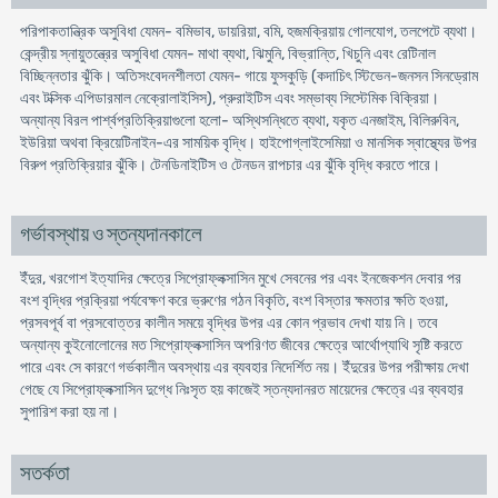
পরিপাকতান্ত্রিক অসুবিধা যেমন- বমিভাব, ডায়রিয়া, বমি, হজমক্রিয়ায় গোলযোগ, তলপেটে ব্যথা।
কেন্দ্রীয় স্নায়ুতন্ত্রের অসুবিধা যেমন- মাথা ব্যথা, ঝিমুনি, বিভ্রান্তি, খিচুনি এবং রেটিনাল
বিচ্ছিন্নতার ঝুঁকি। অতিসংবেদনশীলতা যেমন- গায়ে ফুসকুড়ি (কদাচিৎ স্টিভেন-জনসন সিনড্রোম
এবং টক্সিক এপিডারমাল নেক্রোলাইসিস), প্রুরাইটিস এবং সম্ভাব্য সিস্টেমিক বিক্রিয়া।
অন্যান্য বিরল পার্শ্বপ্রতিক্রিয়াগুলো হলো- অস্থিসন্ধিতে ব্যথা, যকৃত এনজাইম, বিলিরুবিন,
ইউরিয়া অথবা ক্রিয়েটিনাইন-এর সাময়িক বৃদ্ধি। হাইপোগ্লাইসেমিয়া ও মানসিক স্বাস্থ্যের উপর
বিরুপ প্রতিক্রিয়ার ঝুঁকি। টেনডিনাইটিস ও টেনডন রাপচার এর ঝুঁকি বৃদ্ধি করতে পারে।
গর্ভাবস্থায় ও স্তন্যদানকালে
ইঁদুর, খরগোশ ইত্যাদির ক্ষেত্রে সিপ্রোফ্লক্সাসিন মুখে সেবনের পর এবং ইনজেকশন দেবার পর
বংশ বৃদ্ধির প্রক্রিয়া পর্যবেক্ষণ করে ভ্রুণের গঠন বিকৃতি, বংশ বিস্তার ক্ষমতার ক্ষতি হওয়া,
প্রসবপূর্ব বা প্রসবোত্তর কালীন সময়ে বৃদ্ধির উপর এর কোন প্রভাব দেখা যায় নি। তবে
অন্যান্য কুইনোলোনের মত সিপ্রোফ্লক্সাসিন অপরিণত জীবের ক্ষেত্রে আর্থোপ্যাথি সৃষ্টি করতে
পারে এবং সে কারণে গর্ভকালীন অবস্থায় এর ব্যবহার নিদের্শিত নয়। ইঁদুরের উপর পরীক্ষায় দেখা
গেছে যে সিপ্রোফ্লক্সাসিন দুগ্ধে নিঃসৃত হয় কাজেই স্তন্যদানরত মায়েদের ক্ষেত্রে এর ব্যবহার
সুপারিশ করা হয় না।
সতর্কতা