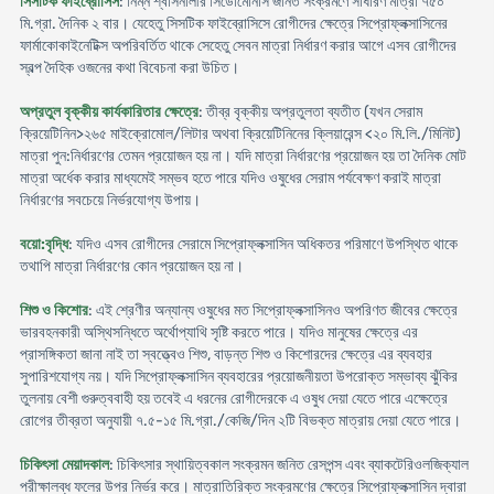
সিসটিক ফাইব্রোসিস
: নিম্ন শ্বাসনালীর সিডোমোনাস জনিত সংক্রমণে সাধারণ মাত্রা ৭৫০
মি.গ্রা. দৈনিক ২ বার। যেহেতু সিসটিক ফাইব্রোসিসে রোগীদের ক্ষেত্রে সিপ্রোফ্লক্সাসিনের
ফার্মাকোকাইনেটিক্স অপরিবর্তিত থাকে সেহেতু সেবন মাত্রা নির্ধারণ করার আগে এসব রোগীদের
স্বল্প দৈহিক ওজনের কথা বিবেচনা করা উচিত।
অপ্রতুল বৃক্কীয় কার্যকারিতার ক্ষেত্রে
: তীব্র বৃক্কীয় অপ্রতুলতা ব্যতীত (যখন সেরাম
ক্রিয়েটিনিন>২৬৫ মাইক্রোমোল/লিটার অথবা ক্রিয়েটিনিনের ক্লিয়ারেন্স <২০ মি.লি./মিনিট)
মাত্রা পুন:নির্ধারণের তেমন প্রয়োজন হয় না। যদি মাত্রা নির্ধারণের প্রয়োজন হয় তা দৈনিক মোট
মাত্রা অর্ধেক করার মাধ্যমেই সম্ভব হতে পারে যদিও ওষুধের সেরাম পর্যবেক্ষণ করাই মাত্রা
নির্ধারণের সবচেয়ে নির্ভরযোগ্য উপায়।
বয়ো:বৃদ্ধি
: যদিও এসব রোগীদের সেরামে সিপ্রোফ্লক্সাসিন অধিকতর পরিমাণে উপস্থিত থাকে
তথাপি মাত্রা নির্ধারণের কোন প্রয়োজন হয় না।
শিশু ও কিশোর
: এই শ্রেণীর অন্যান্য ওষুধের মত সিপ্রোফ্লক্সাসিনও অপরিণত জীবের ক্ষেত্রে
ভারবহনকারী অস্থিসন্ধিতে অর্থোপ্যাথি সৃষ্টি করতে পারে। যদিও মানুষের ক্ষেত্রে এর
প্রাসঙ্গিকতা জানা নাই তা স্বত্ত্বেও শিশু, বাড়ন্ত শিশু ও কিশোরদের ক্ষেত্রে এর ব্যবহার
সুপারিশযোগ্য নয়। যদি সিপ্রোফ্লক্সাসিন ব্যবহারের প্রয়োজনীয়তা উপরোক্ত সম্ভাব্য ঝুঁকির
তুলনায় বেশী গুরুত্ববাহী হয় তবেই এ ধরনের রোগীদেরকে এ ওষুধ দেয়া যেতে পারে এক্ষেত্রে
রোগের তীব্রতা অনুযায়ী ৭.৫-১৫ মি.গ্রা./কেজি/দিন ২টি বিভক্ত মাত্রায় দেয়া যেতে পারে।
চিকিৎসা মেয়াদকাল
: চিকিৎসার স্থায়িত্বকাল সংক্রমন জনিত রেসপন্স এবং ব্যাকটেরিওলজিক্যাল
পরীক্ষালব্ধ ফলের উপর নির্ভর করে। মাত্রাতিরিক্ত সংক্রমণের ক্ষেত্রে সিপ্রোফ্লক্সাসিন দ্বারা