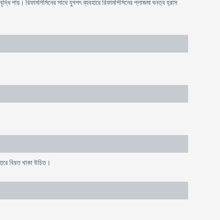
দ্ধি পায়। রিফামপিসিনের সাথে যুগপৎ ব্যবহারে রিফামপিসিনের প্লাজমা ঘনত্ব হ্রাস
যবহারে বিরত থাকা উচিত।