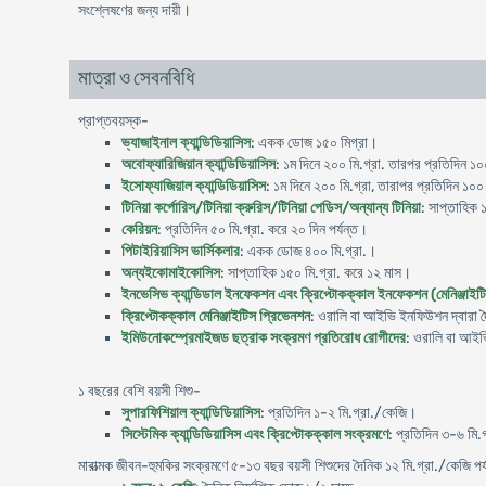
সংশ্লেষণের জন্য দায়ী।
মাত্রা ও সেবনবিধি
প্রাপ্তবয়স্ক-
ভ্যাজাইনাল ক্যান্ডিডিয়াসিস
: একক ডোজ ১৫০ মিগ্রা।
অবোফ্যারিজিয়ান ক্যান্ডিডিয়াসিস
: ১ম দিনে ২০০ মি.গ্রা. তারপর প্রতিদিন ১০০
ইসোফ্যাজিয়াল ক্যান্ডিডিয়াসিস
: ১ম দিনে ২০০ মি.গ্রা, তারাপর প্রতিদিন ১০০
টিনিয়া কর্পোরিস/টিনিয়া ক্রুরিস/টিনিয়া পেডিস/অন্যান্য টিনিয়া
: সাপ্তাহিক 
কেরিয়ন
: প্রতিদিন ৫০ মি.গ্রা. করে ২০ দিন পর্যন্ত।
পিটাইরিয়াসিস ভার্সিকলার
: একক ডোজ ৪০০ মি.গ্রা.।
অন্যইকোমাইকোসিস
: সাপ্তাহিক ১৫০ মি.গ্রা. করে ১২ মাস।
ইনভেসিভ ক্যান্ডিডাল ইনফেকশন এবং ক্রিপ্টোকক্কাল ইনফেকশন (মেনিঞ্জাইট
ক্রিপ্টোকক্কাল মেনিঞ্জাইটিস প্রিভেনশন
: ওরালি বা আইভি ইনফিউশন দ্বারা দ
ইমিউনোকম্প্রেমাইজড ছত্রাক সংক্রমণ প্রতিরোধ রোগীদের
: ওরালি বা আইভ
১ বছরের বেশি বয়সী শিশু-
সুপারফিশিয়াল ক্যান্ডিডিয়াসিস
: প্রতিদিন ১-২ মি.গ্রা./কেজি।
সিস্টেমিক ক্যান্ডিডিয়াসিস এবং ক্রিপ্টোকক্কাল সংক্রমণে
: প্রতিদিন ৩-৬ মি.
মারাত্মক জীবন-হুমকির সংক্রমণে ৫-১৩ বছর বয়সী শিশুদের দৈনিক ১২ মি.গ্রা./কেজি পর্য