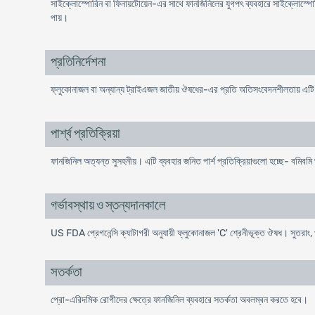
সাইক্লোস্পোরিন বা ফিনায়টোয়েন-এর সাথে ফানজিনিলের যুগপৎ ব্যবহারে সাইক্লোস্পোরিন 
পায়।
প্রতিনির্দেশনা
ফ্লুকোনাজল বা অন্যান্য ট্রাইএজল জাতীয় ঔষধের-এর প্রতি অতিসংবেদনশীলতায় এটি 
পার্শ্ব প্রতিক্রিয়া
ফানজিনিল অত্যন্ত সুসহনীয়। এটি ব্যবহার জনিত পার্শ প্রতিক্রিয়াগুলো হচ্ছে- বমিবমি ভ
গর্ভাবস্থায় ও স্তন্যদানকালে
US FDA প্রেগনেন্সি ক্যাটাগরী অনুযায়ী ফ্লুকোনাজল 'C' শ্রেনীভূক্ত ঔষধ। সুতরাং, 
সতর্কতা
প্রো-এরিদমিক রোগীদের ক্ষেত্রে ফানজিনিল ব্যবহারে সতর্কতা অবলম্বন করতে হবে।