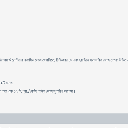
্পেয়ার্ড রোগীদের একাধিক ডোজ থেরাপিতে, চিকিৎসার ১ম এবং ২য় দিনে স্বাভাবিক ডোজ দেওয়া উচিত এ
 একটি ডোজ
তে পারে এবং ১২ মি.গ্রা./কেজি পর্যন্ত ডোজ সুপারিশ করা হয়।