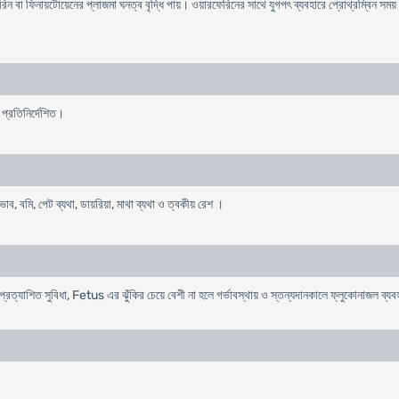
বা ফিনায়টোয়েনের প্লাজমা ঘনত্ব বৃদ্ধি পায়। ওয়ারফেরিনের সাথে যুগপৎ ব্যবহারে প্রোথ্রম্বিন সময় বৃ
প্রতিনির্দেশিত।
াব, বমি, পেট ব্যথা, ডায়রিয়া, মাথা ব্যথা ও ত্বকীয় রেশ ।
প্রত্যাশিত সুবিধা, Fetus এর ঝুঁকির চেয়ে বেশী না হলে গর্ভাবস্থায় ও স্তন্যদানকালে ফ্লুকোনাজল ব্