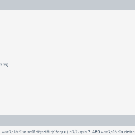
িস সহ)
োম-এনজাইম সিস্টেমের একটি শক্তিশালী প্রতিবন্ধক। সাইটোক্রোম P-450 এনজাইম সিস্টেম ফাংগাসের