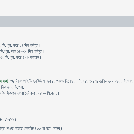
 মি.গ্রা. করে ১৪ দিন পর্যন্ত।
 মি.গ্রা, করে ১৪-৩০ দিন পর্যন্ত।
১৫০ মি.গ্রা. করে ৪-৬ সপ্তাহ।
িস সহ)
: ওরালি বা আইভি ইনফিউশন দ্বারা, প্রথম দিনে ৪০০ মি.গ্রা. তারপর দৈনিক ২০০-৪০০ মি.গ্রা
ৈনিক ২০০ মি.গ্রা.।
ি ইনফিউশন দ্বারা দৈনিক ৫০-৪০০ মি.গ্রা.।
গ্রা./কেজি।
ন্ত দেওয়া হয়েছে (সর্বোচ্চ ৪০০ মি.গ্রা. দৈনিক)