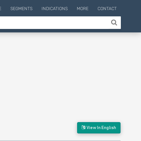
E
SEGMENTS
INDICATIONS
MORE
CONTACT
View In English