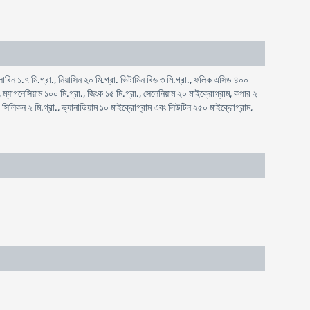
িন ১.৭ মি.গ্রা., নিয়াসিন ২০ মি.গ্রা. ভিটামিন বি৬ ৩ মি.গ্রা., ফলিক এসিড ৪০০
ম্যাগনেসিয়াম ১০০ মি.গ্রা., জিংক ১৫ মি.গ্রা., সেলেনিয়াম ২০ মাইক্রোগ্রাম, কপার ২
, সিলিকন ২ মি.গ্রা., ভ্যানাডিয়াম ১০ মাইক্রোগ্রাম এবং লিউটিন ২৫০ মাইক্রোগ্রাম,