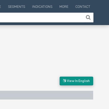
E
SEGMENTS
INDICATIONS
MORE
CONTACT
View In English