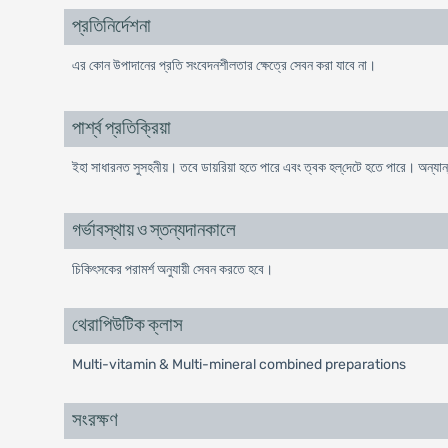
প্রতিনির্দেশনা
এর কোন উপাদানের প্রতি সংবেদনশীলতার ক্ষেত্রে সেবন করা যাবে না।
পার্শ্ব প্রতিক্রিয়া
ইহা সাধারনত সুসহনীয়। তবে ডায়রিয়া হতে পারে এবং ত্বক হল্‌দেটে হতে পারে। অন্যান্
গর্ভাবস্থায় ও স্তন্যদানকালে
চিকিৎসকের পরামর্শ অনুযায়ী সেবন করতে হবে।
থেরাপিউটিক ক্লাস
Multi-vitamin & Multi-mineral combined preparations
সংরক্ষণ