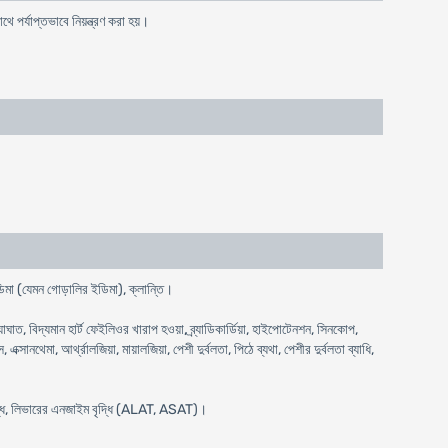
পর্যাপ্তভাবে নিয়ন্ত্রণ করা হয়।
 ইডিমা (যেমন গোড়ালির ইডিমা), ক্লান্তি।
্যাঘাত, বিদ্যমান হার্ট ফেইলিওর খারাপ হওয়া, ব্র্যাডিকার্ডিয়া, হাইপোটেনশন, সিনকোপ,
ানথেমা, আর্থ্রালজিয়া, মায়ালজিয়া, পেশী দুর্বলতা, পিঠে ব্যথা, পেশীর দুর্বলতা ব্যাধি,
ইড বৃদ্ধি, লিভারের এনজাইম বৃদ্ধি (ALAT, ASAT)।