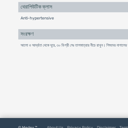
থেরাপিউটিক ক্লাস
Anti-hypertensive
সংরক্ষণ
আলো ও আর্দ্রতা থেকে দূরে, ৩০ ডিগ্রী সেঃ তাপমাত্রার নীচে রাখুন। শিশুদের নাগালের
© Medex ™
About Us
Privacy Policy
Disclaimer
Term