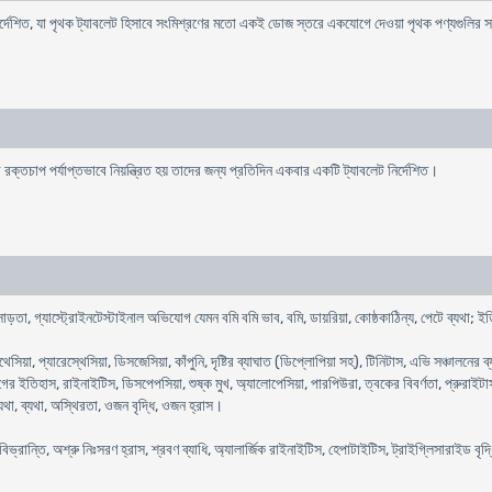
র্দেশিত, যা পৃথক ট্যাবলেট হিসাবে সংমিশ্রণের মতো একই ডোজ স্তরে একযোগে দেওয়া পৃথক পণ্যগুলির সাথে 
্তচাপ পর্যাপ্তভাবে নিয়ন্ত্রিত হয় তাদের জন্য প্রতিদিন একবার একটি ট্যাবলেট নির্দেশিত।
র অসাড়তা, গ্যাস্ট্রোইনটেস্টাইনাল অভিযোগ যেমন বমি বমি ভাব, বমি, ডায়রিয়া, কোষ্ঠকাঠিন্য, পেটে ব্যথা;
সিয়া, প্যারেস্থেসিয়া, ডিসজেসিয়া, কাঁপুনি, দৃষ্টির ব্যাঘাত (ডিপ্লোপিয়া সহ), টিনিটাস, এভি সঞ্চালনের ব
 ইতিহাস, রাইনাইটিস, ডিসপেপসিয়া, শুষ্ক মুখ, অ্যালোপেসিয়া, পারপিউরা, ত্বকের বিবর্ণতা, প্রুরাইটাস, এক্স
ব্যথা, ব্যথা, অস্থিরতা, ওজন বৃদ্ধি, ওজন হ্রাস।
শন, বিভ্রান্তি, অশ্রু নিঃসরণ হ্রাস, শ্রবণ ব্যাধি, অ্যালার্জিক রাইনাইটিস, হেপাটাইটিস, ট্রাইগ্লিসারা