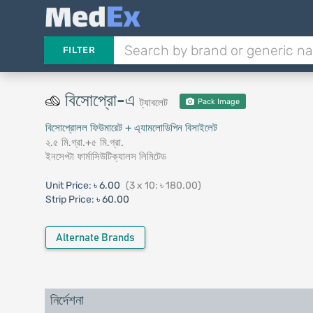
FILTER
বিসোপ্রো-এ
ট্যাবলেট
Pack Image
বিসোপ্রোলল ফিউমারেট + এ্যামলােডিপিন বিসাইলেট
২.৫ মি.গ্রা.+৫ মি.গ্রা.
ইনসেপ্টা ফার্মাসিউটিক্যালস লিমিটেড
Unit Price:
৳ 6.00
(3 x 10: ৳ 180.00)
Strip Price:
৳ 60.00
Alternate Brands
নির্দেশনা