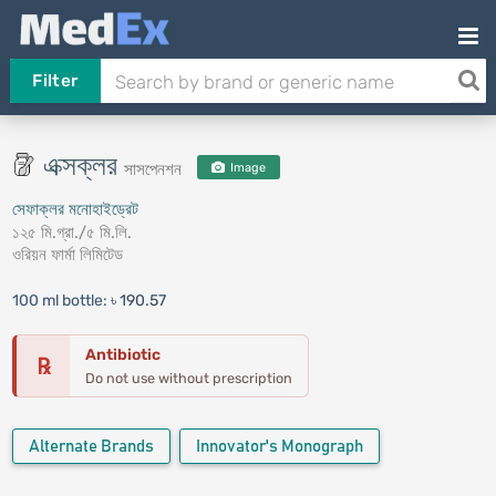
Filter
এক্সক্লর
সাসপেনশন
Image
সেফাক্লর মনোহাইড্রেট
১২৫ মি.গ্রা./৫ মি.লি.
ওরিয়ন ফার্মা লিমিটেড
100 ml bottle:
৳ 190.57
Antibiotic
℞
Do not use without prescription
Alternate Brands
Innovator's Monograph