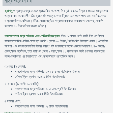
মাত্রা ও সেবনবিধি
ক্যাপসুল
: প্রাপ্তবয়স্ক ডোজ: স্বাভাবিক ডোজ প্রতি ৮ ঘন্টায় ২৫০ মিগ্রা। গুরুতর সংক্রমণের
জন্য বা কম সংবেদনশীল জীব দ্বারা সৃষ্ট ক্ষেত্রে ডোজ দ্বিগুণ করা যেতে পারে তবে সর্বোচ্চ ডোজ
৪ গ্রাম/দিনের বেশি নয়। বিটা-হেমোলাইটিক স্ট্রেপ্টোকক্কাল সংক্রমণের ক্ষেত্রে, থেরাপি
কমপক্ষে ১০ দিন চালিয়ে যাওয়া উচিত।
সাসপেনশনের জন্য পাউডার এবং পেডিয়াট্রিক ড্রপ
: শিশু: ১ মাসের বেশি বয়সী শিশু রোগীদের
জন্য স্বাভাবিক দৈনিক ডোজ হল প্রতি ৮ ঘন্টায় ২০ মিগ্রা/কেজি/দিন বিভক্ত ডোজ। ওটাইটিস
মিডিয়া এবং কম সংবেদনশীল জীবের কারণে সৃষ্ট সংক্রমণের মতো গুরুতর সংক্রমণে, ৪০ মিগ্রা/
কেজি/দিন নির্দেশিত, তবে সর্বাধিক ডোজ ১ গ্রাম/দিন। ১ মাসের কম বয়সী শিশুদের ব্যবহারের
জন্য সেফাক্লর এর নিরাপত্তা এবং কার্যকারিতা প্রতিষ্ঠিত হয়নি।
<১ বছর (৯ কেজি):
সাসপেনশনের জন্য পাউডার: ১/২ চা চামচ প্রতিদিন তিনবার
পেডিয়াট্রিক ড্রপস: ০.৬২৫ মিলি দিনে তিনবার
১-৫ বছর (৯ কেজি-১৮ কেজি):
সাসপেনশনের জন্য পাউডার: ১ চা চামচ প্রতিদিন তিনবার
পেডিয়াট্রিক ড্রপস: ১.২৫ মিলি দিনে তিনবার
৫ বছরের বেশি:
সাসপেনশনের জন্য পাউডার: ২ চামচ দিনে তিনবার