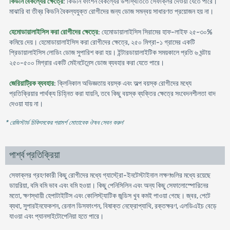
কিডনি বৈকল্যের ক্ষেত্রে
: কিডনি ফাংশন বৈকল্যের উপস্থিতিতে সেফাক্লর দেওয়া যেতে পারে।
মাঝারি বা তীব্র কিডনি বৈকল্যযুক্ত রোগীদের জন্য ডোজ সমন্বয় সাধারণত প্রয়োজন হয় না।
হেমোডায়ালাইসিস করা রোগীদের ক্ষেত্রে
: হেমোডায়ালাইসিস সিরামের হাফ-লাইফ ২৫-৩০%
কমিয়ে দেয়। হেমোডায়ালাইসিস করা রোগীদের ক্ষেত্রে, ২৫০ মিগ্রা-১ গ্রামের একটি
প্রিডায়ালাইসিস লোডিং ডোজ সুপারিশ করা হয়। ইন্টারডায়ালাইটিক সময়কালে প্রতি ৬ ঘন্টায়
২৫০-৫০০ মিগ্রার একটি মেইনটেনেন্স ডোজ ব্যবহার করা যেতে পারে।
জেরিয়াট্রিক ব্যবহার
: ক্লিনিকাল অভিজ্ঞতায় বয়স্ক এবং অল্প বয়স্ক রোগীদের মধ্যে
প্রতিক্রিয়ার পার্থক্য চিহ্নিত করা যায়নি, তবে কিছু বয়স্ক ব্যক্তির ক্ষেত্রে সংবেদনশীলতা বাদ
দেওয়া যায় না।
* রেজিস্টার্ড চিকিৎসকের পরামর্শ মোতাবেক ঔষধ সেবন করুন
'
পার্শ্ব প্রতিক্রিয়া
সেফাক্লর গ্রহণকারী কিছু রোগীদের মধ্যে গ্যাস্ট্রো-ইনটেস্টাইনাল লক্ষণগুলির মধ্যে রয়েছে
ডায়রিয়া, বমি বমি ভাব এবং বমি হওয়া। কিছু পেনিসিলিন এবং অন্য কিছু সেফালোস্পোরিনের
মতো, ক্ষণস্থায়ী হেপাটাইটিস এবং কোলিস্ট্যাটিক জন্ডিস খুব কমই পাওয়া গেছে। জ্বর, পেটে
ব্যথা, সুপারইনফেকশন, রেনাল ডিসফাংশন, বিষাক্ত নেফ্রোপ্যাথি, রক্তক্ষরণ, এলডিএইচ বেড়ে
যাওয়া এবং প্যানসাইটোপেনিয়া হতে পারে।