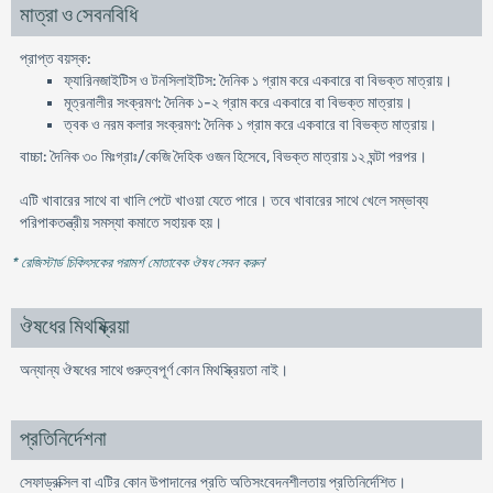
মাত্রা ও সেবনবিধি
প্রাপ্ত বয়স্ক:
ফ্যারিনজাইটিস ও টনসিলাইটিস: দৈনিক ১ গ্রাম করে একবারে বা বিভক্ত মাত্রায়।
মূত্রনালীর সংক্রমণ: দৈনিক ১-২ গ্রাম করে একবারে বা বিভক্ত মাত্রায়।
ত্বক ও নরম কলার সংক্রমণ: দৈনিক ১ গ্রাম করে একবারে বা বিভক্ত মাত্রায়।
বাচ্চা: দৈনিক ৩০ মিঃগ্রাঃ/কেজি দৈহিক ওজন হিসেবে, বিভক্ত মাত্রায় ১২ ঘন্টা পরপর।
এটি খাবারের সাথে বা খালি পেটে খাওয়া যেতে পারে। তবে খাবারের সাথে খেলে সম্ভাব্য
পরিপাকতন্ত্রীয় সমস্যা কমাতে সহায়ক হয়।
* রেজিস্টার্ড চিকিৎসকের পরামর্শ মোতাবেক ঔষধ সেবন করুন
'
ঔষধের মিথষ্ক্রিয়া
অন্যান্য ঔষধের সাথে গুরুত্বপূর্ণ কোন মিথস্ক্রিয়তা নাই।
প্রতিনির্দেশনা
সেফাড্রক্সিল বা এটির কোন উপাদানের প্রতি অতিসংবেদনশীলতায় প্রতিনির্দেশিত।