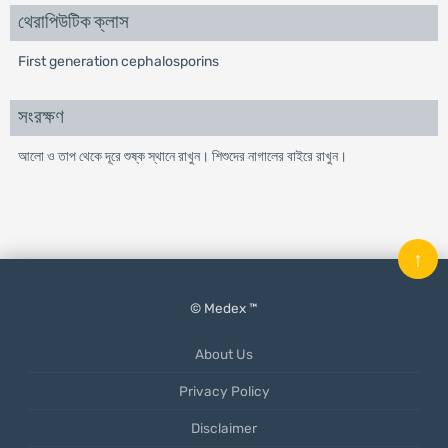
থেরাপিউটিক ক্লাস
First generation cephalosporins
সংরক্ষণ
আলো ও তাপ থেকে দূরে শুষ্ক স্থানে রাখুন। শিশুদের নাগালের বাইরে রাখুন।
↑
© Medex ™
About Us
Privacy Policy
Disclaimer