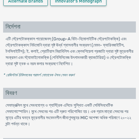
Alternate Brands
Innovator's Monograph
নির্দেশনা
এটি স্ট্রেপটোকক্কাস পায়োজেনস্ (Group-A বিটা-হিমোলাইটিক স্ট্রেপটোকক্কি) এবং
স্ট্রেপটোকক্কাস নিউমোনি দ্বারা সৃষ্ট ঊর্ধ্ব শ্বাসনালীর সংক্রমণ (যেমন- ফ্যারিনজাইটিস,
টনসিলাইটিস); ই. কলাই, প্রোটিয়াস মিরাবিলিস এবং ক্লেবশিয়েলা প্রজাতি দ্বারা সৃষ্ট মূত্রনালীর
সংক্রমণ এবং স্ট্যাফাইলোকক্কি (পেনিসিলিনেজ উৎপাদনকারী ব্যাকটেরিয়া) ও স্ট্রেপটোকক্কি
দ্বারা সৃষ্ট ত্বক ও নরম কলার সংক্রমণে নির্দেশিত।
* রেজিস্টার্ড চিকিৎসকের পরামর্শ মোতাবেক ঔষধ সেবন করুন
'
বিবরণ
সেফাড্রক্সিল মুখে সেবনযোগ্য ও গ্যাস্ট্রিক এসিডে সুস্থিত একটি সেমিসিনথেটিক
সেফালোস্পোরিন। মুখে সেবনের পর এটি দ্রুত পরিশোষিত হয়। এক গ্রাম মাত্রা সেবনের পর
মূত্রে এটির ঘনত্ব মূত্রনালীর সংবেদনশীল জীবাণুসমূহের MIC অপেক্ষা অধিক পরিমাণে ২০-২২
ঘন্টা পর্যন্ত থাকে।