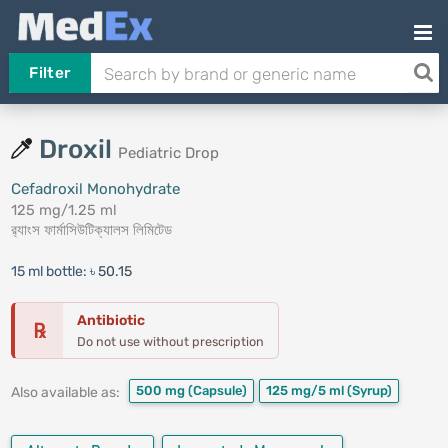
Filter
Droxil
Pediatric Drop
Cefadroxil Monohydrate
125 mg/1.25 ml
র‍্যাংস ফার্মাসিউটিক্যালস লিমিটেড
15 ml bottle:
৳ 50.15
Antibiotic
℞
Do not use without prescription
500 mg
(Capsule)
125 mg/5 ml
(Syrup)
Also available as: