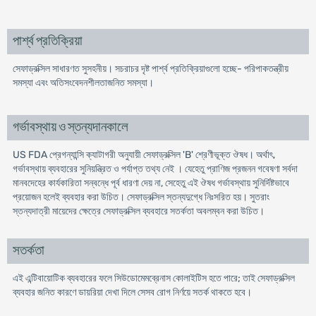
পার্শ্ব প্রতিক্রিয়া
সেফাড্রক্সিল সাধারণত সুসহনীয়। সচরাচর দৃষ্ট পার্শ্ব প্রতিক্রিয়াগুলো হচ্ছে- পরিপাকতন্ত্রীয়
সমস্যা এবং অতিসংবেদনশীলতাজনিত সমস্যা।
গর্ভাবস্থায় ও স্তন্যদানকালে
US FDA প্রেগন্যান্সি ক্যাটাগরী অনুযায়ী সেফাড্রক্সিল 'B' শ্রেণীভূক্ত ঔষধ। অর্থাৎ,
গর্ভাবস্থায় ব্যবহারের সুনিয়ন্ত্রিত ও পর্যাপ্ত তথ্য নেই । যেহেতু প্রাণিজ প্রজনন গবেষণা সর্বদা
মানবদেহের কার্যকারিতা সন্বন্ধে পূর্ব ধারণা দেয় না, সেহেতু এই ঔষধ গর্ভাবস্থায় সুনির্দিষ্টভাবে
প্রয়োজন হলেই ব্যবহার করা উচিত। সেফাড্রক্সিল স্তন্যদুগ্ধে নিঃসরিত হয়। সুতরাং
স্তন্যদাত্রী মায়েদের ক্ষেত্রে সেফাড্রক্সিল ব্যবহারে সতর্কতা অবলম্বন করা উচিত।
সতর্কতা
এই এন্টিবায়োটিক ব্যবহারের ফলে সিউডোমেমব্রেনাস কোলাইটিস হতে পারে; তাই সেফাড্রক্সিল
ব্যবহার জনিত কারণে ডায়রিয়া দেখা দিলে সেসব রোগ নির্ণয়ে সতর্ক থাকতে হবে।