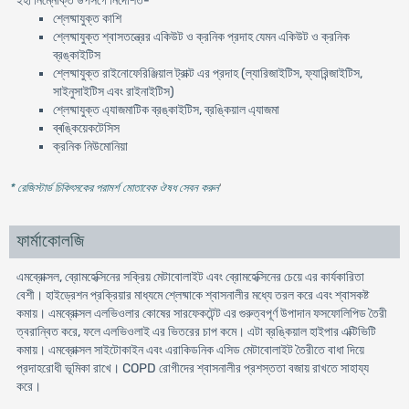
ইহা নিম্নোক্ত উপসর্গে নির্দেশিত-
শ্লেষ্মাযুক্ত কাশি
শ্লেষ্মাযুক্ত শ্বাসতন্ত্রের একিউট ও ক্রনিক প্রদাহ যেমন একিউট ও ক্রনিক
ব্রঙ্কাইটিস
শ্লেষ্মাযুক্ত রাইনোফেরিঞ্জিয়াল ট্রাক্ট এর প্রদাহ (ল্যারিজাইটিস, ফ্যারিন্জাইটিস,
সাইনুসাইটিস এবং রাইনাইটিস)
শ্লেষ্মাযুক্ত এ্যাজমাটিক ব্রঙ্কাইটিস, ব্রঙ্কিয়াল এ্যাজমা
ব্ৰঙ্কিয়েকটেসিস
ক্রনিক নিউমোনিয়া
* রেজিস্টার্ড চিকিৎসকের পরামর্শ মোতাবেক ঔষধ সেবন করুন
'
ফার্মাকোলজি
এমব্রোক্সল, ব্রোমহেক্সিনের সক্রিয় মেটাবোলাইট এবং ব্রোমহেক্সিনের চেয়ে এর কার্যকারিতা
বেশী। হাইড্রেশন প্রক্রিয়ার মাধ্যমে শ্লেষ্মাকে শ্বাসনালীর মধ্যে তরল করে এবং শ্বাসকষ্ট
কমায়। এমব্রোক্সল এলভিওলার কোষের সারফেকটেন্ট এর গুরুত্বপূর্ণ উপাদান ফসফোলিপিড তৈরী
ত্বরান্বিত করে, ফলে এলভিওলাই এর ভিতরের চাপ কমে। এটা ব্রঙ্কিয়াল হাইপার এক্টিভিটি
কমায়। এমব্রোক্সল সাইটোকাইন এবং এরাকিডনিক এসিড মেটাবোলাইট তৈরীতে বাধা দিয়ে
প্রদাহরোধী ভূমিকা রাখে। COPD রোগীদের শ্বাসনালীর প্রশস্ততা বজায় রাখতে সাহায্য
করে।