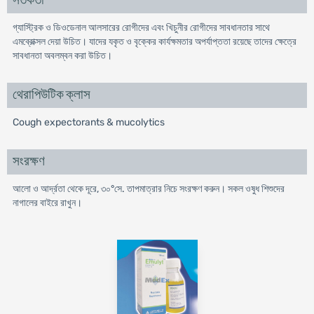
সতর্কতা
গ্যাস্ট্রিক ও ডিওডেনাল আলসারের রোগীদের এবং খিচুনীর রোগীদের সাবধানতার সাথে
এমব্রোক্সল দেয়া উচিত। যাদের যকৃত ও বৃক্কের কার্যক্ষমতার অপর্যাপ্ততা রয়েছে তাদের ক্ষেত্রে
সাবধানতা অবলম্বন করা উচিত।
থেরাপিউটিক ক্লাস
Cough expectorants & mucolytics
সংরক্ষণ
আলো ও আর্দ্রতা থেকে দূরে, ৩০°সে. তাপমাত্রার নিচে সংরক্ষণ করুন। সকল ওষুধ শিশুদের
নাগালের বাইরে রাখুন।