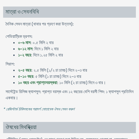
মাত্রা ও সেবনবিধি
দৈনিক সেবন মাত্রা (খাবার পর গ্রহণ করা উত্তম):
পেডিয়াট্রিক ড্রপস:
০-৬ মাস
: ০.৫ মিলি ২ বার
৬-১২ মাস
: দিনে ১ মিলি ২ বার
১-২ বছর
: দিনে ১.২৫ মিলি ২ বার
সিরাপ:
২-৫ বছর
: ২.৫ মিলি (১/২ চা চামচ) দিনে ২-৩ বার
৫-১০ বছর
: ৫ মিলি (১ চা চামচ) দিনে ২-৩ বার
১০ বছর এবং প্রাপ্তবয়স্করা
: ১০ মিলি (২ চা চামচ) দিনে ৩ বার।
সাস্টেইন্ড রিলিজ ক্যাপসুল: প্রাপ্ত বয়স্ক এবং ১২ বছরের বেশি বয়সী শিশু: ১ ক্যাপসুল প্রতিদিন
একবার।
* রেজিস্টার্ড চিকিৎসকের পরামর্শ মোতাবেক ঔষধ সেবন করুন
'
ঔষধের মিথষ্ক্রিয়া