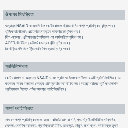
ঔষধের মিথষ্ক্রিয়া
অন্যান্য NSAID বা এসপিরিন: কেটোরোলাক ট্রোমেথামিন পার্শ্ব প্রতিক্রিয়া বৃদ্ধি পায়।
এন্টিকোয়াগোলেন্ট: এন্টিকোয়াগোলেন্টের কার্যকারিতা বৃদ্ধি পায়।
বিটা-ব্লকার: এন্টিহাইপারটেনসিভের এর কার্যকারিতা বৃদ্ধি পায়।
ACE ইনহিবিটর: বৃক্কীয় বৈকল্যের ঝুঁকি বৃদ্ধি করে।
মিথোট্রিক্সেট: মিথোট্রিক্সেটের বিষাক্ততা বৃদ্ধি করে।
প্রতিনির্দেশনা
কেটোরোলাক বা অন্যান্য NSAIDs-এর প্রতি অতিসংবেদনশীলতায় এটি প্রতিনির্দেশিত। ১৬
বৎসরের নিচের বাচ্চাদের ক্ষেত্রে এটি ব্যবহার করা উচিত নয়। অস্ত্রোপচারের পূর্বে ব্যথানাশক
প্রতিষেধক হিসেবে এটির ব্যবহার প্রতিনির্দেশিত।
পার্শ্ব প্রতিক্রিয়া
সাধারণ পার্শ্ব প্রতিক্রিয়াগুলো হচ্ছে- বমিবমি ভাব বা বমি, গ্যাস্ট্রোইনটেস্টাইনাল ব্লিডিং,
মেলেনা, পেপটিক আলসার, প্যানক্রিয়েটাইটিস, দুশ্চিন্তা, ঝিমুনি, মাথা ব্যথা, অতিরিক্ত তৃষ্ণা