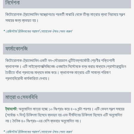
নির্দেশনা
কিটোরোলাক ট্রোমেথামিন অস্ত্রোপচার পরবর্তী মাঝারি থেকে তীব্র মাত্রার ব্যথা নিরাময়ে স্বল্প
সময়ের জন্য ব্যবহৃত হয়।
* রেজিস্টার্ড চিকিৎসকের পরামর্শ মোতাবেক ঔষধ সেবন করুন
'
ফার্মাকোলজি
কিটোরোলাক ট্রোমেথামিন একটি নন-স্টেরয়ডাল এন্টিইনফ্লামেটরী শ্রেণীর শক্তিশালী
ব্যথানাশক। এটি সাইক্লোঅক্সিজিনেজ এনজাইম সিস্টেমকে বন্ধ করার মাধ্যমে প্রোস্টাগ্ল্যান্ডিন
তৈরীতে বাঁধা প্রদানের মাধ্যমে কাজ করে। ব্যথানাশক মাত্রায় এটি সামান্য পরিমাণ
প্রদাহবিরোধী কার্যকারিতা দেখায়।
মাত্রা ও সেবনবিধি
ট্যাবলেট
: অনুমোদিত মাত্রা হচ্ছে ১০ মিঃগ্রাঃ করে ৪-৬ ঘন্টা পরপর। এটি কেবল স্বল্প সময়ের
(সর্বোচ্চ ৭ দিন) চিকিৎসা হিসেবে ব্যবহৃত হয় এবং দীর্ঘদিনের চিকিৎসা হিসেবে এটি অনুমোদিত
নয়। দৈনিক ৪০ মিঃগ্রাঃ-এর বেশি ব্যবহার অনুমোদিত নয়।
* রেজিস্টার্ড চিকিৎসকের পরামর্শ মোতাবেক ঔষধ সেবন করুন
'