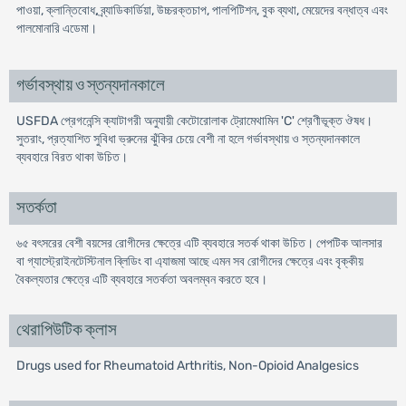
পাওয়া, ক্লান্তিবোধ, ব্র্যাডিকার্ডিয়া, উচ্চরক্তচাপ, পালপিটিশন, বুক ব্যথা, মেয়েদের বন্ধাত্ব এবং
পালমোনারি এডেমা।
গর্ভাবস্থায় ও স্তন্যদানকালে
USFDA প্রেগনেন্সি ক্যাটাগরী অনুযায়ী কেটোরোলাক ট্রোমেথামিন 'C' শ্রেণীভূক্ত ঔষধ।
সুতরাং, প্রত্যাশিত সুবিধা ভ্রুনের ঝুঁকির চেয়ে বেশী না হলে গর্ভাবস্থায় ও স্তন্যদানকালে
ব্যবহারে বিরত থাকা উচিত।
সতর্কতা
৬৫ বৎসরের বেশী বয়সের রোগীদের ক্ষেত্রে এটি ব্যবহারে সতর্ক থাকা উচিত। পেপটিক আলসার
বা গ্যাস্ট্রোইনটেস্টিনাল ব্লিডিং বা এ্যাজমা আছে এমন সব রোগীদের ক্ষেত্রে এবং বৃক্কীয়
বৈকল্যতার ক্ষেত্রে এটি ব্যবহারে সতর্কতা অবলম্বন করতে হবে।
থেরাপিউটিক ক্লাস
Drugs used for Rheumatoid Arthritis, Non-Opioid Analgesics