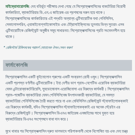
মাইক্রোবায়োলজি
: দেহ বহির্ভূত পরীক্ষায় দেখা গেছে যে সিপ্রোফ্লক্সাসিনের বাকটেরিয়া বিরোধী
কার্যকারিতা, ব্যাকটেরিয়ার ডি.এন.এ জাইরেজ এর প্রশমনের দরুন হয়ে থাকে।
সিপ্রোফ্লক্সাসিনের কার্যকারিতার এই পদ্ধতি অন্যান্য এন্টিবায়োটিক যথা পেনিসিলিন,
সেফালোসপরিন, এ্যামাইনোগ্লাইকোসাইড এবং টেট্রাসাইক্লিনের তুলনায় ভিন্ন সুতরাং এসব
এন্টিবায়োটিকে রেজিস্ট্যান্ট অনুজীব সমূহ সাধারনত: সিপ্রোফ্লক্সাসিনের প্রতি সংবেদনশীল হয়ে
থাকে।
* রেজিস্টার্ড চিকিৎসকের পরামর্শ মোতাবেক ঔষধ সেবন করুন
'
ফার্মাকোলজি
সিপ্রোফ্লক্সাসিন একটি কুইনোলোন গ্রুপের একটি সংক্রমণ রোধী ওষুধ। সিপ্রোফ্লক্সাসিন
একটি প্রশস্ত বর্ণালীর এন্টিবায়োটিক। ইহা বেশীর ভাগ গ্রাম-নেগেটিভ এরোবিক ব্যাকটেরিয়া
যেমন এন্টারোব্যাকটেরিয়েসি, স্যুডোমোনাস এরোজিনোসা এর বিরুদ্ধে কার্যকরী। সিপ্রোফ্লক্সাসিন
গ্রাম-পজেটিভ ব্যাকটেরিয়া যেমন পেনিসিলিনেজ উৎপাদনকারী ব্যাকটেরিয়া, যে সমস্ত
ব্যাকটেরিয়া পেনিসিলিনেজ তৈরী করতে পারে না এবং মেথিসিলিন রেজিস্ট্যান্ট স্ট্যাফাইলোকক্কাই
এর বিরুদ্ধে কার্যকরী, যদিও সিপ্রোফ্লক্সাসিন স্ট্যাফাইলোকক্কাই এর অনেক স্ট্রেইন এর
বিরুদ্ধে রেজিস্ট্যান্ট। সিপ্রোফ্লক্সাসিন ডিএনএ জাইরেজ এনজাইমের সাথে যুক্ত হয়ে
ব্যাকটেরিয়ার ডিএনএ সংশ্লেষনে বাধা দান করে।
মুখে খাবার পর সিপ্রোফ্লক্সাসিন দ্রুত ভালভাবে পরিপাকনালী থেকে বিশোষিত হয় এবং দেহ তন্ত্র