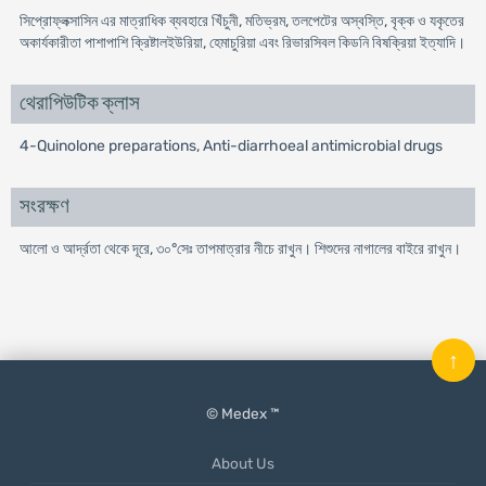
সিপ্রোফ্লক্সাসিন এর মাত্রাধিক ব্যবহারে খিঁচুনী, মতিভ্রম, তলপেটের অস্বস্তি, বৃক্ক ও যকৃতের
অকার্যকারীতা পাশাপাশি ক্রিষ্টালইউরিয়া, হেমাচুরিয়া এবং রিভারসিবল কিডনি বিষক্রিয়া ইত্যাদি।
থেরাপিউটিক ক্লাস
4-Quinolone preparations, Anti-diarrhoeal antimicrobial drugs
সংরক্ষণ
আলো ও আর্দ্রতা থেকে দূরে, ৩০°সেঃ তাপমাত্রার নীচে রাখুন। শিশুদের নাগালের বাইরে রাখুন।
↑
© Medex ™
About Us