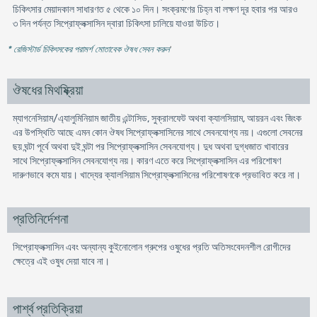
চিকিৎসার মেয়াদকাল সাধারণত ৫ থেকে ১০ দিন। সংক্রমণের চিহ্ন বা লক্ষণ দূর হবার পর আরও
৩ দিন পর্যন্ত সিপ্রোফ্লক্সাসিন দ্বারা চিকিৎসা চালিয়ে যাওয়া উচিত।
* রেজিস্টার্ড চিকিৎসকের পরামর্শ মোতাবেক ঔষধ সেবন করুন
'
ঔষধের মিথষ্ক্রিয়া
ম্যাগনেসিয়াম/এ্যালুমিনিয়াম জাতীয় এন্টাসিড, সুক্রালফেট অথবা ক্যালসিয়াম, আয়রন এবং জিংক
এর উপস্থিতি আছে এমন কোন ঔষধ সিপ্রোফ্লক্সাসিনের সাথে সেবনযোগ্য নয়। এগুলো সেবনের
ছয় ঘন্টা পূর্বে অথবা দুই ঘন্টা পর সিপ্রোফ্লক্সাসিন সেবনযোগ্য। দুধ অথবা দুগ্ধজাত খাবারের
সাথে সিপ্রোফ্লক্সাসিন সেবনযোগ্য নয়। কারণ এতে করে সিপ্রোফ্লক্সাসিন এর পরিশোষণ
দারুণভাবে কমে যায়। খাদ্যের ক্যালসিয়াম সিপ্রোফ্লক্সাসিনের পরিশোষণকে প্রভাবিত করে না।
প্রতিনির্দেশনা
সিপ্রোফ্লক্সাসিন এবং অন্যান্য কুইনোলোন গ্রুপের ওষুধের প্রতি অতিসংবেদনশীল রোগীদের
ক্ষেত্রে এই ওষুধ দেয়া যাবে না।
পার্শ্ব প্রতিক্রিয়া