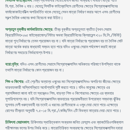
সিসটিক ফাইব্রোসিস
: নিম্ন শ্বাসনালীর সিডোমোনাস জনিত সংক্রমণে সাধারণ মাত্রা ৭৫০
মি.গ্রা. দৈনিক ২ বার। যেহেতু সিসটিক ফাইব্রোসিসে রোগীদের ক্ষেত্রে সিপ্রোফ্লক্সাসিনের
ফার্মাকোকাইনেটিক্স অপরিবর্তিত থাকে সেহেতু সেবন মাত্রা নির্ধারণ করার আগে এসব রোগীদের
স্বল্প দৈহিক ওজনের কথা বিবেচনা করা উচিত।
অপ্রতুল বৃক্কীয় কার্যকারিতার ক্ষেত্রে
: তীব্র বৃক্কীয় অপ্রতুলতা ব্যতীত (যখন সেরাম
ক্রিয়েটিনিন>২৬৫ মাইক্রোমোল/লিটার অথবা ক্রিয়েটিনিনের ক্লিয়ারেন্স <২০ মি.লি./মিনিট)
মাত্রা পুন:নির্ধারণের তেমন প্রয়োজন হয় না। যদি মাত্রা নির্ধারণের প্রয়োজন হয় তা দৈনিক মোট
মাত্রা অর্ধেক করার মাধ্যমেই সম্ভব হতে পারে যদিও ওষুধের সেরাম পর্যবেক্ষণ করাই মাত্রা
নির্ধারণের সবচেয়ে নির্ভরযোগ্য উপায়।
বয়ো:বৃদ্ধি
: যদিও এসব রোগীদের সেরামে সিপ্রোফ্লক্সাসিন অধিকতর পরিমাণে উপস্থিত থাকে
তথাপি মাত্রা নির্ধারণের কোন প্রয়োজন হয় না।
শিশু ও কিশোর
: এই শ্রেণীর অন্যান্য ওষুধের মত সিপ্রোফ্লক্সাসিনও অপরিণত জীবের ক্ষেত্রে
ভারবহনকারী অস্থিসন্ধিতে অর্থোপ্যাথি সৃষ্টি করতে পারে। যদিও মানুষের ক্ষেত্রে এর
প্রাসঙ্গিকতা জানা নাই তা স্বত্ত্বেও শিশু, বাড়ন্ত শিশু ও কিশোরদের ক্ষেত্রে এর ব্যবহার
সুপারিশযোগ্য নয়। যদি সিপ্রোফ্লক্সাসিন ব্যবহারের প্রয়োজনীয়তা উপরোক্ত সম্ভাব্য ঝুঁকির
তুলনায় বেশী গুরুত্ববাহী হয় তবেই এ ধরনের রোগীদেরকে এ ওষুধ দেয়া যেতে পারে এক্ষেত্রে
রোগের তীব্রতা অনুযায়ী ৭.৫-১৫ মি.গ্রা./কেজি/দিন ২টি বিভক্ত মাত্রায় দেয়া যেতে পারে।
চিকিৎসা মেয়াদকাল
: চিকিৎসার স্থায়িত্বকাল সংক্রমন জনিত রেসপন্স এবং ব্যাকটেরিওলজিক্যাল
পরীক্ষালব্ধ ফলের উপর নির্ভর করে। মাত্রাতিরিক্ত সংক্রমণের ক্ষেত্রে সিপ্রোফ্লক্সাসিন দ্বারা