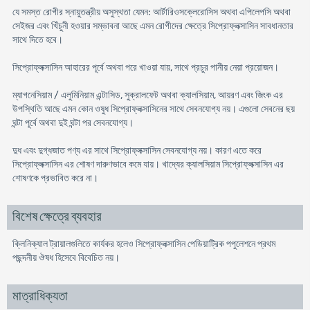
যে সমস্ত রোগীর স্নায়ুতন্ত্রীয় অসুস্থতা যেমন: আর্টারিওসক্লেরোসিস অথবা এপিলেপসি অথবা
সেইজর এবং খিঁচুনী হওয়ার সম্ভাবনা আছে এমন রোগীদের ক্ষেত্রে সিপ্রোফ্লক্সাসিন সাবধানতার
সাথে দিতে হবে।
সিপ্রোফ্লক্সাসিন আহারের পূর্বে অথবা পরে খাওয়া যায়, সাথে প্রচুর পানীয় নেয়া প্রয়োজন।
ম্যাগনেসিয়াম / এলুমিনিয়াম এন্টাসিড, সুক্রালফেট অথবা ক্যালসিয়াম, আয়রণ এবং জিংক এর
উপস্থিতি আছে এমন কোন ওষুধ সিপ্রোফ্লক্সাসিনের সাথে সেবনযোগ্য নয়। এগুলো সেবনের ছয়
ঘন্টা পূর্বে অথবা দুই ঘন্টা পর সেবনযোগ্য।
দুধ এবং দুগ্ধজাত পণ্য এর সাথে সিপ্রোফ্লক্সাসিন সেবনযোগ্য নয়। কারণ এতে করে
সিপ্রোফ্লক্সাসিন এর শোষণ দারুণভাবে কমে যায়। খাদ্যের ক্যালসিয়াম সিপ্রোফ্লক্সাসিন এর
শোষণকে প্রভাবিত করে না।
বিশেষ ক্ষেত্রে ব্যবহার
ক্লিনিক্যাল ট্রায়ালগুলিতে কার্যকর হলেও সিপ্রোফ্লক্সাসিন পেডিয়াট্রিক পপুলেশনে প্রথম
পছন্দনীয় ঔষধ হিসেবে বিবেচিত নয়।
মাত্রাধিক্যতা