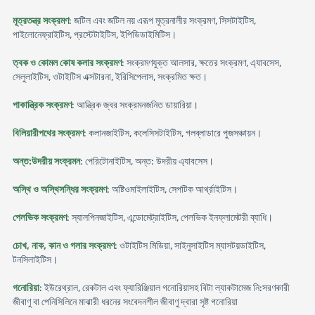
মূত্রতন্ত্র সংক্রমণ
: জটিল এবং জটিল নয় এরূপ মূত্রনালীর সংক্রমণ, সিসটাইটিস,
পাইলোনেফ্রাইটিস, প্রস্টেটাইটিস, ইপিডিডাইমিটিস।
ত্বক ও কোমল কোষ কলার সংক্রমণ
: সংক্রমণযুক্ত আলসার, ক্ষতের সংক্রমণ, এ্যাবসেস,
সেলুলাইটিস, ওটাইটিস এক্সটারনা, ইরিসিপেলাস, সংক্রমিত ক্ষত।
পাকান্ত্রিক সংক্রমণ
: আন্ত্রিক জ্বর সংক্রমনজনিত ডায়ারিয়া।
বিলিয়ারীপথের সংক্রমণ
: কলানজাইটিস, কলেসিসটাইটিস, গলব্লাডারে পুজসঞ্চায়ন।
অন্ত:উদরীয় সংক্রমন
: পেরিটোনাইটিস, অন্ত: উদরীয় এ্যাবসেস।
অস্থি ও অস্থিসন্ধির সংক্রমণ
: অষ্টিওমাইলাইটিস, সেপটিক আর্থ্রাইটিস।
পেলভিক সংক্রমণ
: স্যালপিনজাইটিস, এন্ডোমেট্রাইটিস, পেলভিক ইনফ্লামেটরী ব্যাধি।
চোখ, নাক, কান ও গলার সংক্রমণ
: ওটাইটিস মিডিয়া, সাইনুসাইটিস ম্যাসটয়ডাইটিস,
টনসিলাইটিস।
গনোরিয়া
: ইউরেথ্রাল, রেকটাল এবং ফ্যারিঞ্জিয়াল গনোরিয়াসহ বিটা ল্যাকটামেজ নি:সরণকারী
জীবাণু বা পেনিসিলিনে মাঝারী ধরনের সংবেদনশীল জীবাণু দ্বারা সৃষ্ট গনোরিয়া