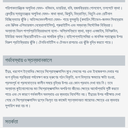
পরিপাকতান্ত্রিক অসুবিধা যেমন- বমিভাব, ডায়রিয়া, বমি, হজমক্রিয়ায় গোলযোগ, তলপেটে ব্যথা।
কেন্দ্রীয় স্নায়ুতন্ত্রের অসুবিধা যেমন- মাথা ব্যথা, ঝিমুনি, বিভ্রান্তি, খিচুনি এবং রেটিনাল
বিচ্ছিন্নতার ঝুঁকি। অতিসংবেদনশীলতা যেমন- গায়ে ফুসকুড়ি (কদাচিৎ স্টিভেন-জনসন সিনড্রোম
এবং টক্সিক এপিডারমাল নেক্রোলাইসিস), প্রুরাইটিস এবং সম্ভাব্য সিস্টেমিক বিক্রিয়া।
অন্যান্য বিরল পার্শ্বপ্রতিক্রিয়াগুলো হলো- অস্থিসন্ধিতে ব্যথা, যকৃত এনজাইম, বিলিরুবিন,
ইউরিয়া অথবা ক্রিয়েটিনাইন-এর সাময়িক বৃদ্ধি। হাইপোগ্লাইসেমিয়া ও মানসিক স্বাস্থ্যের উপর
বিরুপ প্রতিক্রিয়ার ঝুঁকি। টেনডিনাইটিস ও টেনডন রাপচার এর ঝুঁকি বৃদ্ধি করতে পারে।
গর্ভাবস্থায় ও স্তন্যদানকালে
ইঁদুর, খরগোশ ইত্যাদির ক্ষেত্রে সিপ্রোফ্লক্সাসিন মুখে সেবনের পর এবং ইনজেকশন দেবার পর
বংশ বৃদ্ধির প্রক্রিয়া পর্যবেক্ষণ করে ভ্রুণের গঠন বিকৃতি, বংশ বিস্তার ক্ষমতার ক্ষতি হওয়া,
প্রসবপূর্ব বা প্রসবোত্তর কালীন সময়ে বৃদ্ধির উপর এর কোন প্রভাব দেখা যায় নি। তবে
অন্যান্য কুইনোলোনের মত সিপ্রোফ্লক্সাসিন অপরিণত জীবের ক্ষেত্রে আর্থোপ্যাথি সৃষ্টি করতে
পারে এবং সে কারণে গর্ভকালীন অবস্থায় এর ব্যবহার নিদের্শিত নয়। ইঁদুরের উপর পরীক্ষায় দেখা
গেছে যে সিপ্রোফ্লক্সাসিন দুগ্ধে নিঃসৃত হয় কাজেই স্তন্যদানরত মায়েদের ক্ষেত্রে এর ব্যবহার
সুপারিশ করা হয় না।
সতর্কতা