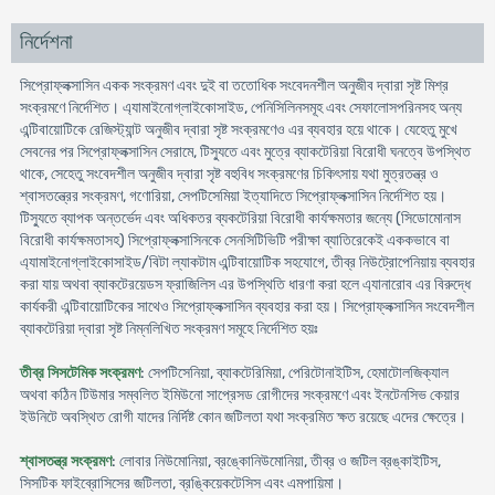
নির্দেশনা
সিপ্রোফ্লক্সাসিন একক সংক্রমণ এবং দুই বা ততোধিক সংবেদনশীল অনুজীব দ্বারা সৃষ্ট মিশ্র
সংক্রমণে নির্দেশিত। এ্যামাইনোগ্লাইকোসাইড, পেনিসিলিনসমূহ এবং সেফালোসপরিনসহ অন্য
এন্টিবায়োটিকে রেজিস্ট্যান্ট অনুজীব দ্বারা সৃষ্ট সংক্রমণেও এর ব্যবহার হয়ে থাকে। যেহেতু মুখে
সেবনের পর সিপ্রোফ্লক্সাসিন সেরামে, টিস্যুতে এবং মুত্রে ব্যাকটেরিয়া বিরোধী ঘনত্বে উপস্থিত
থাকে, সেহেতু সংবেদশীল অনুজীব দ্বারা সৃষ্ট বহুবিধ সংক্রমণের চিকিৎসায় যথা মুত্রতন্ত্র ও
শ্বাসতন্ত্রের সংক্রমণ, গণোরিয়া, সেপটিসেমিয়া ইত্যাদিতে সিপ্রোফ্লক্সাসিন নির্দেশিত হয়।
টিস্যুতে ব্যাপক অন্তর্ভেদ এবং অধিকতর ব্যকটেরিয়া বিরোধী কার্যক্ষমতার জন্যে (সিডোমোনাস
বিরোধী কার্যক্ষমতাসহ) সিপ্রোফ্লক্সাসিনকে সেনসিটিভিটি পরীক্ষা ব্যাতিরেকেই এককভাবে বা
এ্যামাইনোগ্লাইকোসাইড/বিটা ল্যাকটাম এন্টিবায়োটিক সহযোগে, তীব্র নিউট্রোপেনিয়ায় ব্যবহার
করা যায় অথবা ব্যাকটেরয়েডস ফ্রাজিলিস এর উপস্থিতি ধারণা করা হলে এ্যানারোব এর বিরুদ্ধে
কার্যকরী এন্টিবায়োটিকের সাথেও সিপ্রোফ্লক্সাসিন ব্যবহার করা হয়। সিপ্রোফ্লক্সাসিন সংবেদশীল
ব্যাকটেরিয়া দ্বারা সৃষ্ট নিম্নলিখিত সংক্রমণ সমূহে নির্দেশিত হয়ঃ
তীব্র সিসটেমিক সংক্রমণ
: সেপটিসেনিয়া, ব্যাকটেরিমিয়া, পেরিটোনাইটিস, হেমাটোলজিক্যাল
অথবা কঠিন টিউমার সম্বলিত ইমিউনো সাপ্রেসড রোগীদের সংক্রমণে এবং ইনটেনসিভ কেয়ার
ইউনিটে অবস্থিত রোগী যাদের নির্দিষ্ট কোন জটিলতা যথা সংক্রমিত ক্ষত রয়েছে এদের ক্ষেত্রে।
শ্বাসতন্ত্র সংক্রমণ
: লোবার নিউমোনিয়া, ব্রঙ্কোনিউমোনিয়া, তীব্র ও জটিল ব্রঙ্কাইটিস,
সিসটিক ফাইব্রোসিসের জটিলতা, ব্রঙ্কিয়েকটেসিস এবং এমপায়িমা।