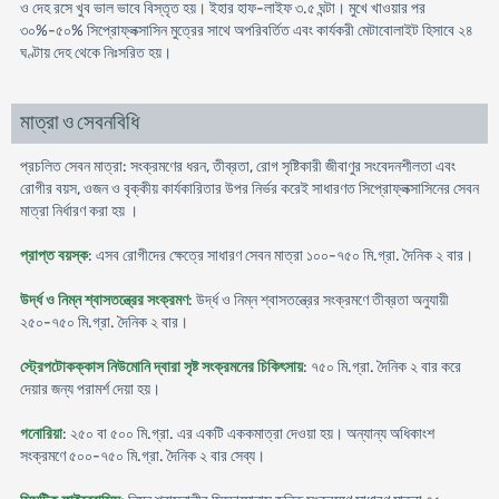
ও দেহ রসে খুব ভাল ভাবে বিস্তৃত হয়। ইহার হাফ-লাইফ ৩.৫ ঘন্টা। মুখে খাওয়ার পর
৩০%-৫০% সিপ্রোফ্লক্সাসিন মুত্রের সাথে অপরিবর্তিত এবং কার্যকরী মেটাবোলাইট হিসাবে ২৪
ঘণ্টায় দেহ থেকে নিঃসরিত হয়।
মাত্রা ও সেবনবিধি
প্রচলিত সেবন মাত্রা: সংক্রমণের ধরন, তীব্রতা, রোগ সৃষ্টিকারী জীবাণুর সংবেদনশীলতা এবং
রোগীর বয়স, ওজন ও বৃক্কীয় কার্যকারিতার উপর নির্ভর করেই সাধারণত সিপ্রোফ্লক্সাসিনের সেবন
মাত্রা নির্ধারণ করা হয় ।
প্রাপ্ত বয়স্ক
: এসব রোগীদের ক্ষেত্রে সাধারণ সেবন মাত্রা ১০০-৭৫০ মি.গ্রা. দৈনিক ২ বার।
উর্দ্ধ ও নিম্ন শ্বাসতন্ত্রের সংক্রমণ
: উর্দ্ধ ও নিম্ন শ্বাসতন্ত্রের সংক্রমণে তীব্রতা অনুযায়ী
২৫০-৭৫০ মি.গ্রা. দৈনিক ২ বার।
স্ট্রেপটোকক্কাস নিউমোনি দ্বারা সৃষ্ট সংক্রমনের চিকিৎসায়
: ৭৫০ মি.গ্রা. দৈনিক ২ বার করে
দেয়ার জন্য পরামর্শ দেয়া হয়।
গনোরিয়া
: ২৫০ বা ৫০০ মি.গ্রা. এর একটি এককমাত্রা দেওয়া হয়। অন্যান্য অধিকাংশ
সংক্রমণে ৫০০-৭৫০ মি.গ্রা. দৈনিক ২ বার সেব্য।