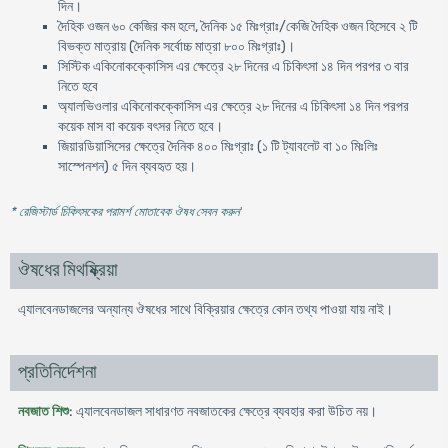
দিন।
দৈহিক ওজন ৬০ কেজির কম হলে, দৈনিক ১৫ মিঃগ্রাঃ/কেজি দৈহিক ওজন হিসেবে ২ টি
বিভক্ত মাত্রায় (দৈনিক সর্বোচ্চ মাত্রা ৮০০ মিঃগ্রাঃ)।
সিস্টিক একিনোকক্কোসিস এর ক্ষেত্রে ২৮ দিনের এ চিকিৎসা ১৪ দিন পরপর ৩ বার
নিতে হবে
অ্যালভিওলার একিনোকক্কোসিস এর ক্ষেত্রে ২৮ দিনের এ চিকিৎসা ১৪ দিন পরপর
কয়েক মাস বা কয়েক বৎসর নিতে হবে।
জিয়ারডিয়াসিসের ক্ষেত্রে দৈনিক ৪০০ মিঃগ্রাঃ (১ টি ট্যাবলেট বা ১০ মিঃলিঃ
সাস্পেনশন) ৫ দিন ব্যবহৃত হয়।
* রেজিস্টার্ড চিকিৎসকের পরামর্শ মোতাবেক ঔষধ সেবন করুন
'
ঔষধের মিথষ্ক্রিয়া
এ্যালবেনডাজলের অন্যান্য ঔষধের সাথে বিক্রিয়ার ক্ষেত্রে কোন তথ্য পাওয়া যায় নাই।
প্রতিনির্দেশনা
নবজাত শিশু
: এ্যালবেনডাজল সাধারণত নবজাতকের ক্ষেত্রে ব্যবহার করা উচিত নয়।