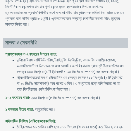
যকৃতে বিপাক হয়। এ্যালবেনডাজল পরিপাকতন্ত্র হতে খুবই অল্প পরিমাণে শোষিত হয়, কিন্তু
সিস্টেমিক সারকুলেশনে যাওয়ার পূর্বে যকৃতে দ্রুত ব্যাপকভাবে বিপাকে অংশ নেয়।
এ্যালবেনডাজলের প্রধান বিপাকীয় অংশ সালফোক্সাইড যার কৃমিনাশক কার্যকারিতা আছে এবং এর
প্লাজমা হাফ লাইফ প্রায় ৮.৫ ঘন্টা। এ্যালবেনডাজল অন্যান্য বিপাকীয় অংশের সাথে মূত্রের
মাধ্যমে নির্গত হয়।
মাত্রা ও সেবনবিধি
প্রাপ্তবয়স্ক ও ২ বৎসরের উপরের বাচ্চা
:
এন্টারোবিয়াস ভার্মিকিউলারিস, ট্রাইচুরিস ট্রাইচুরিয়া, এসকারিস ল্যাম্ব্রিকয়েডস,
এনসাইলোস্টোমা ডিওডেনালে এবং নেকাটার এমেরিক্যানাস দ্বারা সৃষ্ট ইনফেস্টেশন এর
ক্ষেত্রে ৪০০ মিঃগ্রাঃ (১ টি ট্যাবলেট বা ১০ মিঃলিঃ সাস্পেনশন) এর একক মাত্রা।
স্ট্রংগাইলোয়ডিয়াসিস বা টেনিয়াসিস এর ক্ষেত্রে দৈনিক ৪০০ মিঃগ্রাঃ (১ টি ট্যাবলেট
বা ১০ মিঃলিঃ সাস্পেনশন) করে পরপর ৩ দিন। ৩ সপ্তাহের মধ্যে যদি নিরাময় না হয়
তবে দ্বিতীয়বার একই চিকিৎসা নিতে হবে।
১-২ বৎসরের বাচ্চা
: ২০০ মিঃগ্রাঃ (৫ মিঃলিঃ সাস্পেনশন) এর একক মাত্রা।
১ বৎসরের নীচের বাচ্চা
: অনুমোদিত নয়।
হাইডাটিড ডিজিজ (একিনোকক্কোসিস)
:
দৈহিক ওজন ৬০ কেজির বেশি হলে ৪০০ মিঃগ্রাঃ (খাবারের সাথে) করে দিনে ২ বার ২৮