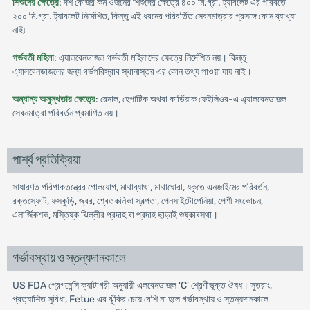
শিশুদের ক্ষেত্রে
: দশ কেজির কম ওজনের শিশুদের ক্ষেত্রে ৪০০ মি.গ্রা. ট্যাবলেট এর পরিবর্তে
২০০ মি.গ্রা. ট্যাবলেট নির্দেশিত, কিন্তু এই ধরনের পরিবর্তিত সেবনমাত্রার প্রসঙ্গে কোন ব্যাখ্যা
নাই৷
গর্ভবতী মহিলা
: এ্যালবেনডাজল গর্ভবতী মহিলাদের ক্ষেত্রে নির্দেশিত নয়। কিন্তু
এ্যালবেনডাজলের জন্য গর্ভপরিস্রাব স্থানাস্তর এর কোন তথ্য পাওয়া যায় নাই।
অন্যান্য অসুস্থতার ক্ষেত্রে
: রেনাল, হেপাটিক অথবা কার্ডিয়াক ফেইলিওর-এ এ্যালবেনডাজল
সেবনমাত্রা পরিবর্তন প্রমাণিত নয়।
পার্শ্ব প্রতিক্রিয়া
সাধারণত পরিপাকতন্ত্রের গোলযোগ, মাথাব্যাথা, মাথাঘোরা, যকৃতে এনজাইমের পরিবর্তন,
রক্তস্ফোট, ফসকুড়ি, জ্বর, শ্বেতকনিকা স্বল্পতা, পেনসাইটোপেনিয়া, পেশী সংকোচন,
এলার্জিকশক, মস্তিষ্ক ঝিল্লীর প্রদাহ বা প্রদাহ ছাড়াই শুষ্কাবস্থা।
গর্ভাবস্থায় ও স্তন্যদানকালে
US FDA প্রেগনেন্সি ক্যাটাগরী অনুযায়ী এলবেনডাজল 'C' শ্রেণীভূক্ত ঔষধ। সুতরাং,
প্রত্যাশিত সুবিধা, Fetue এর ঝুঁকির চেয়ে বেশি না হলে গর্ভাবস্থায় ও স্তন্যদানকালে