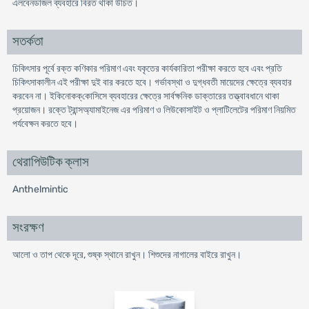
এলবেনডাজল ব্যবহারে বিরত থাকা উচিত।
সতর্কতা
চিকিৎসার পূর্বে রক্ত কণিকার পরিমাণ এবং যকৃতের কার্যকারিতা পরীক্ষা করতে হবে এবং প্রতি
চিকিৎসাকালীন এই পরীক্ষা দুই বার করতে হবে। গর্ভাবস্থা ও দুগ্ধবতী মায়েদের ক্ষেত্রে ব্যবহার
করবেন না। ইকিনোকক্‌কোসিসে ব্যবহারের ক্ষেত্রে সার্বক্ষনিক ডাক্তারের তত্ত্বাবধানে থাকা
প্রয়োজন। রক্তে ট্রান্সঅ্যামাইনেজ এর পরিমাণ ও লিউকোসাইট ও প্লাটিলেটের পরিমাণ নিয়মিত
পর্যবেক্ষন করতে হবে।
থেরাপিউটিক ক্লাস
Anthelmintic
সংরক্ষণ
আলো ও তাপ থেকে দূরে, শুষ্ক স্থানে রাখুন। শিশুদের নাগালের বাইরে রাখুন।