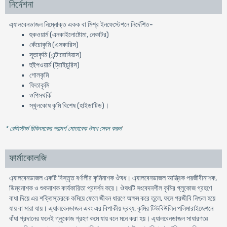
নির্দেশনা
এ্যালবেনডাজল নিম্নোক্ত একক বা মিশ্র ইনফেস্টেশনে নির্দেশিত-
হুকওয়ার্ম (এনকাইলোষ্টোমা, নেকাটর)
কেঁচোকৃমি (এসকারিস)
সূতাকৃমি (এন্টারোবিয়াস)
হুইপওয়ার্ম (ট্রাইচুরিস)
গোলকৃমি
ফিতাকৃমি
ওপিসথর্কি
স্থূলকোষ কৃমি বিশেষ (হাইডাটিড)।
* রেজিস্টার্ড চিকিৎসকের পরামর্শ মোতাবেক ঔষধ সেবন করুন
'
ফার্মাকোলজি
এ্যালবেনডাজল একটি বিস্তৃত বর্ণালীর কৃমিনাশক ঔষধ। এ্যালবেনডাজল আন্ত্রিক পরজীবীনাশক,
ডিম্বনাশক ও শুকনাশক কার্যকারিতা প্রদর্শন করে। ঔষধটি সংবেদনশীল কৃমির গ্লুকোজ গ্রহণে
বাধা দিয়ে এর শক্তিস্তরকে কমিয়ে ফেলে জীবন ধারণে অক্ষম করে তুলে, ফলে পরজীবি নিশ্চল হয়ে
যায় বা মারা যায়। এ্যালবেনডাজল এবং এর বিপাকীয় দ্রব্য, কৃমির টিউবিউলিন পলিমারাইজেশনে
বাঁধা প্রদানের ফলেই গ্লুকোজ গ্রহণ কমে যায় বলে মনে করা হয়। এ্যালবেনডাজল সাধারণতঃ