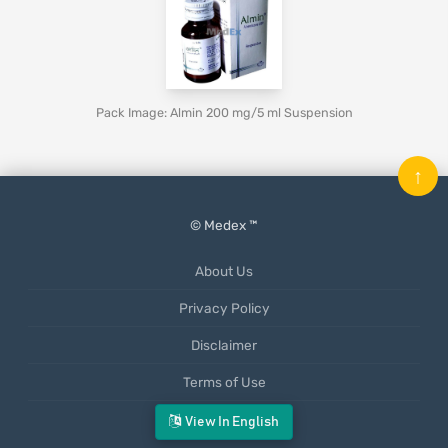
Pack Image: Almin 200 mg/5 ml Suspension
↑
© Medex ™
About Us
Privacy Policy
Disclaimer
Terms of Use
Mobile App
View In English