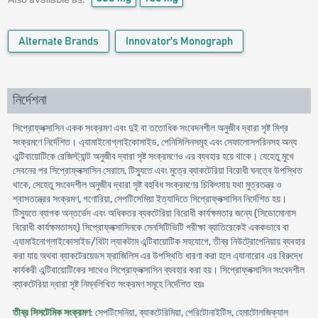
Alternate Brands
Innovator's Monograph
নির্দেশনা
সিপ্রোফ্লক্সাসিন একক সংক্রমণ এবং দুই বা ততোধিক সংবেদনশীল অনুজীব দ্বারা সৃষ্ট মিশ্র
সংক্রমণে নির্দেশিত। এ্যামাইনোগ্লাইকোসাইড, পেনিসিলিনসমূহ এবং সেফালোসপরিনসহ অন্য
এন্টিবায়োটিকে রেজিস্ট্যান্ট অনুজীব দ্বারা সৃষ্ট সংক্রমণেও এর ব্যবহার হয়ে থাকে। যেহেতু মুখে
সেবনের পর সিপ্রোফ্লক্সাসিন সেরামে, টিস্যুতে এবং মুত্রে ব্যাকটেরিয়া বিরোধী ঘনত্বে উপস্থিত
থাকে, সেহেতু সংবেদশীল অনুজীব দ্বারা সৃষ্ট বহুবিধ সংক্রমণের চিকিৎসায় যথা মুত্রতন্ত্র ও
শ্বাসতন্ত্রের সংক্রমণ, গণোরিয়া, সেপটিসেমিয়া ইত্যাদিতে সিপ্রোফ্লক্সাসিন নির্দেশিত হয়।
টিস্যুতে ব্যাপক অন্তর্ভেদ এবং অধিকতর ব্যকটেরিয়া বিরোধী কার্যক্ষমতার জন্যে (সিডোমোনাস
বিরোধী কার্যক্ষমতাসহ) সিপ্রোফ্লক্সাসিনকে সেনসিটিভিটি পরীক্ষা ব্যাতিরেকেই এককভাবে বা
এ্যামাইনোগ্লাইকোসাইড/বিটা ল্যাকটাম এন্টিবায়োটিক সহযোগে, তীব্র নিউট্রোপেনিয়ায় ব্যবহার
করা যায় অথবা ব্যাকটেরয়েডস ফ্রাজিলিস এর উপস্থিতি ধারণা করা হলে এ্যানারোব এর বিরুদ্ধে
কার্যকরী এন্টিবায়োটিকের সাথেও সিপ্রোফ্লক্সাসিন ব্যবহার করা হয়। সিপ্রোফ্লক্সাসিন সংবেদশীল
ব্যাকটেরিয়া দ্বারা সৃষ্ট নিম্নলিখিত সংক্রমণ সমূহে নির্দেশিত হয়ঃ
তীব্র সিসটেমিক সংক্রমণ
: সেপটিসেনিয়া, ব্যাকটেরিমিয়া, পেরিটোনাইটিস, হেমাটোলজিক্যাল