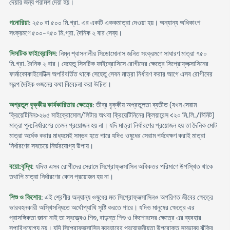
দেয়ার জন্য পরামর্শ দেয়া হয়।
গনোরিয়া
: ২৫০ বা ৫০০ মি.গ্রা. এর একটি এককমাত্রা দেওয়া হয়। অন্যান্য অধিকাংশ
সংক্রমণে ৫০০-৭৫০ মি.গ্রা. দৈনিক ২ বার সেব্য।
সিসটিক ফাইব্রোসিস
: নিম্ন শ্বাসনালীর সিডোমোনাস জনিত সংক্রমণে সাধারণ মাত্রা ৭৫০
মি.গ্রা. দৈনিক ২ বার। যেহেতু সিসটিক ফাইব্রোসিসে রোগীদের ক্ষেত্রে সিপ্রোফ্লক্সাসিনের
ফার্মাকোকাইনেটিক্স অপরিবর্তিত থাকে সেহেতু সেবন মাত্রা নির্ধারণ করার আগে এসব রোগীদের
স্বল্প দৈহিক ওজনের কথা বিবেচনা করা উচিত।
অপ্রতুল বৃক্কীয় কার্যকারিতার ক্ষেত্রে
: তীব্র বৃক্কীয় অপ্রতুলতা ব্যতীত (যখন সেরাম
ক্রিয়েটিনিন>২৬৫ মাইক্রোমোল/লিটার অথবা ক্রিয়েটিনিনের ক্লিয়ারেন্স <২০ মি.লি./মিনিট)
মাত্রা পুন:নির্ধারণের তেমন প্রয়োজন হয় না। যদি মাত্রা নির্ধারণের প্রয়োজন হয় তা দৈনিক মোট
মাত্রা অর্ধেক করার মাধ্যমেই সম্ভব হতে পারে যদিও ওষুধের সেরাম পর্যবেক্ষণ করাই মাত্রা
নির্ধারণের সবচেয়ে নির্ভরযোগ্য উপায়।
বয়ো:বৃদ্ধি
: যদিও এসব রোগীদের সেরামে সিপ্রোফ্লক্সাসিন অধিকতর পরিমাণে উপস্থিত থাকে
তথাপি মাত্রা নির্ধারণের কোন প্রয়োজন হয় না।
শিশু ও কিশোর
: এই শ্রেণীর অন্যান্য ওষুধের মত সিপ্রোফ্লক্সাসিনও অপরিণত জীবের ক্ষেত্রে
ভারবহনকারী অস্থিসন্ধিতে অর্থোপ্যাথি সৃষ্টি করতে পারে। যদিও মানুষের ক্ষেত্রে এর
প্রাসঙ্গিকতা জানা নাই তা স্বত্ত্বেও শিশু, বাড়ন্ত শিশু ও কিশোরদের ক্ষেত্রে এর ব্যবহার
সুপারিশযোগ্য নয়। যদি সিপ্রোফ্লক্সাসিন ব্যবহারের প্রয়োজনীয়তা উপরোক্ত সম্ভাব্য ঝুঁকির