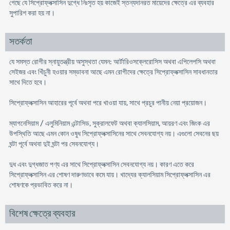
গেছে যে সিপ্রোফ্লক্সাসিন দুগ্ধে নিঃসৃত হয় কাজেই স্তন্যদানরত মায়েদের ক্ষেত্রে এর ব্যবহার
সুপারিশ করা হয় না।
সতর্কতা
যে সমস্ত রোগীর স্নায়ুতন্ত্রীয় অসুস্থতা যেমন: আর্টারিওসক্লেরোসিস অথবা এপিলেপসি অথবা
সেইজর এবং খিঁচুনী হওয়ার সম্ভাবনা আছে এমন রোগীদের ক্ষেত্রে সিপ্রোফ্লক্সাসিন সাবধানতার
সাথে দিতে হবে।
সিপ্রোফ্লক্সাসিন আহারের পূর্বে অথবা পরে খাওয়া যায়, সাথে প্রচুর পানীয় নেয়া প্রয়োজন।
ম্যাগনেসিয়াম / এলুমিনিয়াম এন্টাসিড, সুক্রালফেট অথবা ক্যালসিয়াম, আয়রণ এবং জিংক এর
উপস্থিতি আছে এমন কোন ওষুধ সিপ্রোফ্লক্সাসিনের সাথে সেবনযোগ্য নয়। এগুলো সেবনের ছয়
ঘন্টা পূর্বে অথবা দুই ঘন্টা পর সেবনযোগ্য।
দুধ এবং দুগ্ধজাত পণ্য এর সাথে সিপ্রোফ্লক্সাসিন সেবনযোগ্য নয়। কারণ এতে করে
সিপ্রোফ্লক্সাসিন এর শোষণ দারুণভাবে কমে যায়। খাদ্যের ক্যালসিয়াম সিপ্রোফ্লক্সাসিন এর
শোষণকে প্রভাবিত করে না।
বিশেষ ক্ষেত্রে ব্যবহার