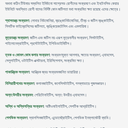
অথবা কঠিন টিউমার সম্বলিত ইমিউনো সাপ্রেসড রোগীদের সংক্রমণে এবং ইনটেনসিভ কেয়ার
ইউনিটে অবস্থিত রোগী যাদের নির্দিষ্ট কোন জটিলতা যথা সংক্রমিত ক্ষত রয়েছে এদের ক্ষেত্রে।
শ্বাসতন্ত্র সংক্রমণ
: লোবার নিউমোনিয়া, ব্রঙ্কোনিউমোনিয়া, তীব্র ও জটিল ব্রঙ্কাইটিস,
সিসটিক ফাইব্রোসিসের জটিলতা, ব্রঙ্কিয়েকটেসিস এবং এমপায়িমা।
মূত্রতন্ত্র সংক্রমণ
: জটিল এবং জটিল নয় এরূপ মূত্রনালীর সংক্রমণ, সিসটাইটিস,
পাইলোনেফ্রাইটিস, প্রস্টেটাইটিস, ইপিডিডাইমিটিস।
ত্বক ও কোমল কোষ কলার সংক্রমণ
: সংক্রমণযুক্ত আলসার, ক্ষতের সংক্রমণ, এ্যাবসেস,
সেলুলাইটিস, ওটাইটিস এক্সটারনা, ইরিসিপেলাস, সংক্রমিত ক্ষত।
পাকান্ত্রিক সংক্রমণ
: আন্ত্রিক জ্বর সংক্রমনজনিত ডায়ারিয়া।
বিলিয়ারীপথের সংক্রমণ
: কলানজাইটিস, কলেসিসটাইটিস, গলব্লাডারে পুজসঞ্চায়ন।
অন্ত:উদরীয় সংক্রমন
: পেরিটোনাইটিস, অন্ত: উদরীয় এ্যাবসেস।
অস্থি ও অস্থিসন্ধির সংক্রমণ
: অষ্টিওমাইলাইটিস, সেপটিক আর্থ্রাইটিস।
পেলভিক সংক্রমণ
: স্যালপিনজাইটিস, এন্ডোমেট্রাইটিস, পেলভিক ইনফ্লামেটরী ব্যাধি।