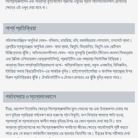
সিপ্রোফ্লক্সাসিন এবং অন্যান্য কুইনোলোন গ্রুপের ওষুধের প্রতি অতিসংবেদনশীল রোগীদের
ক্ষেত্রে এই ওষুধ দেয়া যাবে না।
পার্শ্ব প্রতিক্রিয়া
পরিপাকতান্ত্রিক অসুবিধা যেমন- বমিভাব, ডায়রিয়া, বমি, হজমক্রিয়ায় গোলযোগ, তলপেটে ব্যথা।
কেন্দ্রীয় স্নায়ুতন্ত্রের অসুবিধা যেমন- মাথা ব্যথা, ঝিমুনি, বিভ্রান্তি, খিচুনি এবং রেটিনাল
বিচ্ছিন্নতার ঝুঁকি। অতিসংবেদনশীলতা যেমন- গায়ে ফুসকুড়ি (কদাচিৎ স্টিভেন-জনসন সিনড্রোম
এবং টক্সিক এপিডারমাল নেক্রোলাইসিস), প্রুরাইটিস এবং সম্ভাব্য সিস্টেমিক বিক্রিয়া।
অন্যান্য বিরল পার্শ্বপ্রতিক্রিয়াগুলো হলো- অস্থিসন্ধিতে ব্যথা, যকৃত এনজাইম, বিলিরুবিন,
ইউরিয়া অথবা ক্রিয়েটিনাইন-এর সাময়িক বৃদ্ধি। হাইপোগ্লাইসেমিয়া ও মানসিক স্বাস্থ্যের উপর
বিরুপ প্রতিক্রিয়ার ঝুঁকি। টেনডিনাইটিস ও টেনডন রাপচার এর ঝুঁকি বৃদ্ধি করতে পারে।
গর্ভাবস্থায় ও স্তন্যদানকালে
ইঁদুর, খরগোশ ইত্যাদির ক্ষেত্রে সিপ্রোফ্লক্সাসিন মুখে সেবনের পর এবং ইনজেকশন দেবার পর
বংশ বৃদ্ধির প্রক্রিয়া পর্যবেক্ষণ করে ভ্রুণের গঠন বিকৃতি, বংশ বিস্তার ক্ষমতার ক্ষতি হওয়া,
প্রসবপূর্ব বা প্রসবোত্তর কালীন সময়ে বৃদ্ধির উপর এর কোন প্রভাব দেখা যায় নি। তবে
অন্যান্য কুইনোলোনের মত সিপ্রোফ্লক্সাসিন অপরিণত জীবের ক্ষেত্রে আর্থোপ্যাথি সৃষ্টি করতে
পারে এবং সে কারণে গর্ভকালীন অবস্থায় এর ব্যবহার নিদের্শিত নয়। ইঁদুরের উপর পরীক্ষায় দেখা