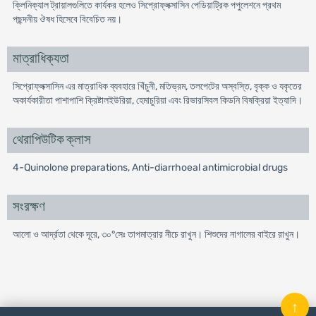
ক্লিনিক্যাল ট্রায়ালগুলিতে কার্যকর হলেও সিপ্রোফ্লক্সাসিন পেডিয়াট্রিক পপুলেশনে প্রথম
পছন্দনীয় ঔষধ হিসেবে বিবেচিত নয়।
মাত্রাধিক্যতা
সিপ্রোফ্লক্সাসিন এর মাত্রাধিক ব্যবহারে খিঁচুনী, মতিভ্রম, তলপেটের অস্বস্তি, বৃক্ক ও যকৃতের
অকার্যকারীতা পাশাপাশি ক্রিষ্টালইউরিয়া, হেমাচুরিয়া এবং রিভারসিবল কিডনি বিষক্রিয়া ইত্যাদি।
থেরাপিউটিক ক্লাস
4-Quinolone preparations, Anti-diarrhoeal antimicrobial drugs
সংরক্ষণ
আলো ও আর্দ্রতা থেকে দূরে, ৩০°সেঃ তাপমাত্রার নীচে রাখুন। শিশুদের নাগালের বাইরে রাখুন।
↑