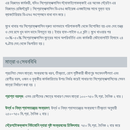
এর বিরুদ্ধে কার্যকরী, যদিও সিপ্রোফ্লক্সাসিন স্ট্যাফাইলোকক্কাই এর অনেক স্ট্রেইন এর
বিরুদ্ধে রেজিস্ট্যান্ট। সিপ্রোফ্লক্সাসিন ডিএনএ জাইরেজ এনজাইমের সাথে যুক্ত হয়ে
ব্যাকটেরিয়ার ডিএনএ সংশ্লেষনে বাধা দান করে।
মুখে খাবার পর সিপ্রোফ্লক্সাসিন দ্রুত ভালভাবে পরিপাকনালী থেকে বিশোষিত হয় এবং দেহ তন্ত্র
ও দেহ রসে খুব ভাল ভাবে বিস্তৃত হয়। ইহার হাফ-লাইফ ৩.৫ ঘন্টা। মুখে খাওয়ার পর
৩০%-৫০% সিপ্রোফ্লক্সাসিন মুত্রের সাথে অপরিবর্তিত এবং কার্যকরী মেটাবোলাইট হিসাবে ২৪
ঘণ্টায় দেহ থেকে নিঃসরিত হয়।
মাত্রা ও সেবনবিধি
প্রচলিত সেবন মাত্রা: সংক্রমণের ধরন, তীব্রতা, রোগ সৃষ্টিকারী জীবাণুর সংবেদনশীলতা এবং
রোগীর বয়স, ওজন ও বৃক্কীয় কার্যকারিতার উপর নির্ভর করেই সাধারণত সিপ্রোফ্লক্সাসিনের সেবন
মাত্রা নির্ধারণ করা হয় ।
প্রাপ্ত বয়স্ক
: এসব রোগীদের ক্ষেত্রে সাধারণ সেবন মাত্রা ১০০-৭৫০ মি.গ্রা. দৈনিক ২ বার।
উর্দ্ধ ও নিম্ন শ্বাসতন্ত্রের সংক্রমণ
: উর্দ্ধ ও নিম্ন শ্বাসতন্ত্রের সংক্রমণে তীব্রতা অনুযায়ী
২৫০-৭৫০ মি.গ্রা. দৈনিক ২ বার।
স্ট্রেপটোকক্কাস নিউমোনি দ্বারা সৃষ্ট সংক্রমনের চিকিৎসায়
: ৭৫০ মি.গ্রা. দৈনিক ২ বার করে