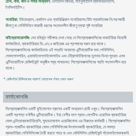
চোখ, নাক, কান ও গলার সংক্রমণ
: ওটাইটিস মিডিয়া, সাইনুসাইটিস ম্যাসটয়ডাইটিস,
টনসিলাইটিস।
গনোরিয়া
: ইউরেথ্রাল, রেকটাল এবং ফ্যারিঞ্জিয়াল গনোরিয়াসহ বিটা ল্যাকটামেজ নি:সরণকারী
জীবাণু বা পেনিসিলিনে মাঝারী ধরনের সংবেদনশীল জীবাণু দ্বারা সৃষ্ট গনোরিয়া
মাইক্রোবায়োলজি
: দেহ বহির্ভূত পরীক্ষায় দেখা গেছে যে সিপ্রোফ্লক্সাসিনের বাকটেরিয়া বিরোধী
কার্যকারিতা, ব্যাকটেরিয়ার ডি.এন.এ জাইরেজ এর প্রশমনের দরুন হয়ে থাকে।
সিপ্রোফ্লক্সাসিনের কার্যকারিতার এই পদ্ধতি অন্যান্য এন্টিবায়োটিক যথা পেনিসিলিন,
সেফালোসপরিন, এ্যামাইনোগ্লাইকোসাইড এবং টেট্রাসাইক্লিনের তুলনায় ভিন্ন সুতরাং এসব
এন্টিবায়োটিকে রেজিস্ট্যান্ট অনুজীব সমূহ সাধারনত: সিপ্রোফ্লক্সাসিনের প্রতি সংবেদনশীল হয়ে
থাকে।
* রেজিস্টার্ড চিকিৎসকের পরামর্শ মোতাবেক ঔষধ সেবন করুন
'
ফার্মাকোলজি
সিপ্রোফ্লক্সাসিন একটি কুইনোলোন গ্রুপের একটি সংক্রমণ রোধী ওষুধ। সিপ্রোফ্লক্সাসিন
একটি প্রশস্ত বর্ণালীর এন্টিবায়োটিক। ইহা বেশীর ভাগ গ্রাম-নেগেটিভ এরোবিক ব্যাকটেরিয়া
যেমন এন্টারোব্যাকটেরিয়েসি, স্যুডোমোনাস এরোজিনোসা এর বিরুদ্ধে কার্যকরী। সিপ্রোফ্লক্সাসিন
গ্রাম-পজেটিভ ব্যাকটেরিয়া যেমন পেনিসিলিনেজ উৎপাদনকারী ব্যাকটেরিয়া, যে সমস্ত
ব্যাকটেরিয়া পেনিসিলিনেজ তৈরী করতে পারে না এবং মেথিসিলিন রেজিস্ট্যান্ট স্ট্যাফাইলোকক্কাই