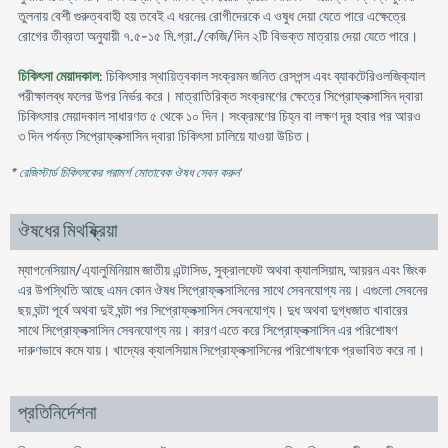
তুলনায় বেশী গুরুত্ববাহী হয় তবেই এ ধরনের রোগীদেরকে এ ওষুধ দেয়া যেতে পারে এক্ষেত্রে
রোগের তীব্রতা অনুযায়ী ৭.৫-১৫ মি.গ্রা./কেজি/দিন ২টি বিভক্ত মাত্রায় দেয়া যেতে পারে।
চিকিৎসা মেয়াদকাল
: চিকিৎসার স্থায়িত্বকাল সংক্রমন জনিত রেসপন্স এবং ব্যাকটেরিওলজিক্যাল
পরীক্ষালব্ধ ফলের উপর নির্ভর করে। মাত্রাতিরিক্ত সংক্রমণের ক্ষেত্রে সিপ্রোফ্লক্সাসিন দ্বারা
চিকিৎসার মেয়াদকাল সাধারণত ৫ থেকে ১০ দিন। সংক্রমণের চিহ্ন বা লক্ষণ দূর হবার পর আরও
৩ দিন পর্যন্ত সিপ্রোফ্লক্সাসিন দ্বারা চিকিৎসা চালিয়ে যাওয়া উচিত।
* রেজিস্টার্ড চিকিৎসকের পরামর্শ মোতাবেক ঔষধ সেবন করুন
'
ঔষধের মিথষ্ক্রিয়া
ম্যাগনেসিয়াম/এ্যালুমিনিয়াম জাতীয় এন্টাসিড, সুক্রালফেট অথবা ক্যালসিয়াম, আয়রন এবং জিংক
এর উপস্থিতি আছে এমন কোন ঔষধ সিপ্রোফ্লক্সাসিনের সাথে সেবনযোগ্য নয়। এগুলো সেবনের
ছয় ঘন্টা পূর্বে অথবা দুই ঘন্টা পর সিপ্রোফ্লক্সাসিন সেবনযোগ্য। দুধ অথবা দুগ্ধজাত খাবারের
সাথে সিপ্রোফ্লক্সাসিন সেবনযোগ্য নয়। কারণ এতে করে সিপ্রোফ্লক্সাসিন এর পরিশোষণ
দারুণভাবে কমে যায়। খাদ্যের ক্যালসিয়াম সিপ্রোফ্লক্সাসিনের পরিশোষণকে প্রভাবিত করে না।
প্রতিনির্দেশনা