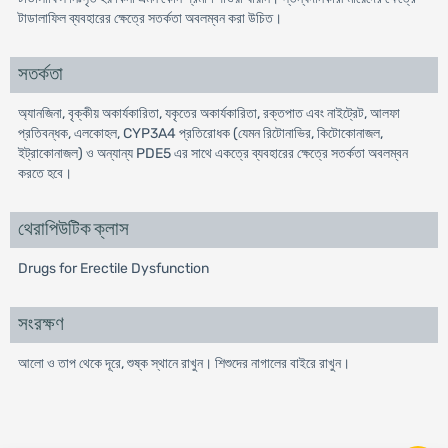
টাডালাফিল ব্যবহারের ক্ষেত্রে সতর্কতা অবলম্বন করা উচিত।
সতর্কতা
অ্যানজিনা, বৃক্কীয় অকার্যকারিতা, যকৃতের অকার্যকারিতা, রক্তপাত এবং নাইট্রেট, আলফা
প্রতিবন্ধক, এলকোহল, CYP3A4 প্রতিরোধক (যেমন রিটোনাভির, কিটোকোনাজল,
ইট্রাকোনাজল) ও অন্যান্য PDE5 এর সাথে একত্রে ব্যবহারের ক্ষেত্রে সতর্কতা অবলম্বন
করতে হবে।
থেরাপিউটিক ক্লাস
Drugs for Erectile Dysfunction
সংরক্ষণ
আলো ও তাপ থেকে দূরে, শুষ্ক স্থানে রাখুন। শিশুদের নাগালের বাইরে রাখুন।