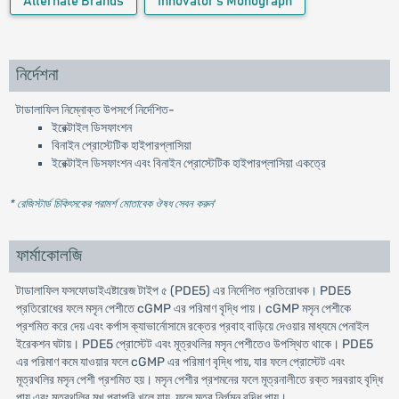
Alternate Brands
Innovator's Monograph
নির্দেশনা
টাডালাফিল নিম্নোক্ত উপসর্গে নির্দেশিত-
ইরেক্টাইল ডিসফাংশন
বিনাইন প্রোস্টেটিক হাইপারপ্লাসিয়া
ইরেক্টাইল ডিসফাংশন এবং বিনাইন প্রোস্টেটিক হাইপারপ্লাসিয়া একত্রে
* রেজিস্টার্ড চিকিৎসকের পরামর্শ মোতাবেক ঔষধ সেবন করুন
'
ফার্মাকোলজি
টাডালাফিল ফসফোডাইএষ্টারেজ টাইপ ৫ (PDE5) এর নির্দেশিত প্রতিরোধক। PDE5
প্রতিরোধের ফলে মসৃন পেশীতে cGMP এর পরিমাণ বৃদ্ধি পায়। cGMP মসৃন পেশীকে
প্রশমিত করে দেয় এবং কর্পাস ক্যাভার্নোসামে রক্তের প্রবাহ বাড়িয়ে দেওয়ার মাধ্যমে পেনাইল
ইরেকশন ঘটায়। PDE5 প্রোস্টেট এবং মূত্রথলির মসৃন পেশীতেও উপস্থিত থাকে। PDE5
এর পরিমাণ কমে যাওয়ার ফলে cGMP এর পরিমাণ বৃদ্ধি পায়, যার ফলে প্রোস্টেট এবং
মূত্রথলির মসৃন পেশী প্রশমিত হয়। মসৃন পেশীর প্রশমনের ফলে মূত্রনালীতে রক্ত সরবরাহ বৃদ্ধি
পায় এবং মূত্রথলির মুখ পুরাপুরি খুলে যায়, ফলে মূত্র নির্গমন বৃদ্ধি পায়।