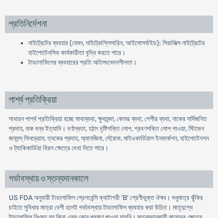
প্রতিনির্দেশনা
নাইট্রেটের ব্যবহার (যেমন, নাইট্রোগ্লিসারিন, আইসোসর্বাইড): সিয়ালিক্স নাইট্রেটের
হাইপোটেনসিভ কার্যকারীতা বৃদ্ধি করতে পারে।
টাডালাফিলের ব্যবহারের প্রতি অতিসংবেদনশীলতা।
পার্শ্ব প্রতিক্রিয়া
সাধারন পার্শ্ব প্রতিক্রিয়া হচ্ছে মাথাব্যথা, ক্ষুধামন্দা, কোমর ব্যথা, পেশীর ব্যথা, নাকের সর্দিজনিত
প্রদাহ, নাক বন্ধ ইত্যাদি। বর্ণান্ধতা, হঠাৎ দৃষ্টিশক্তি লোপ, শ্রবণশক্তি লোপ পাওয়া, স্টিভেন
জনসন্স্ সিনড্রোম, ত্বকের প্রদাহ, অ্যানজিনা, স্ট্রোক, মাইওকার্ডিয়াল ইনফার্কশন, হাইপোটেনশন
ও ট্যাকিকার্ডিয়া বিরল ক্ষেত্রে দেখা দিতে পারে।
গর্ভাবস্থায় ও স্তন্যদানকালে
US FDA অনুযায়ী টাডালাফিল প্রেগনেন্সি ক্যাটাগরী 'B' শ্রেণীভুক্ত ঔষধ। শুধুমাত্র ঝুঁকির
চাইতে সুবিধার মাত্রা বেশী হলেই গর্ভাবস্থায় টাডালাফিল ব্যবহার করা উচিত। মাতৃদুগ্ধে
টাডালাফিল নিঃসৃত হয় কিনা এমন কোন প্রমাণ পাওয়া যায়নি। স্তন্যদানকারী মায়েদের ক্ষেত্রে