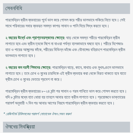
সেবনবিধি
পারমেথ্রিন ক্রীম ব্যবহারের পূর্বে ভাল করে গোসল করে শরীর ভালভাবে শুকিয়ে নিতে হবে। সেই
সাথে পরিবারের সবার ব্যবহৃত সমস্ত কাপড় সাবান ও পানি দিয়ে সিদ্ধ করতে হবে।
২ বছরের ঊর্ধ্বে এবং প্রাপ্তবয়স্কদের ক্ষেত্রে
: ঘাড় থেকে সমস্ত শরীরে পারমেথ্রিন ক্রীম
লাগাতে হবে এবং ক্রীম ত্বকে মিশে না যাওয়া পর্যন্ত হালকাভাবে ঘষতে হবে। শরীরে বিশেষতঃ
হাত ও পায়ের আঙ্গুলের ফাঁকে, শরীরের বিভিন্ন ভাঁজে এবং যৌনাঙ্গের বহিরাংশে পারমেথ্রিন ক্রীম
ভালভাবে লাগাতে হবে।
২ বছরের কম বয়সী শিশুদের ক্ষেত্রে
: পারমেথ্রিন ঘাড়ে, কানে, মাথায় এবং মুখমণ্ডলে ভালভাবে
লাগাতে হবে। তবে চোখ ও মুখের চারদিকে এই ক্রীম ব্যবহার করা থেকে বিরত থাকতে হবে যাতে
ক্রীম চোখ ও মুখের ভেতরে প্রবেশ না করে।
পারমেথ্রিন ক্রীম ব্যবহারের ৮-২৪ ঘন্টা পর সাবান ও গরম পানিতে ভাল করে গোসল করতে হবে।
যদি ৮ ঘন্টার মধ্যে হাত ধোয়া হয় তাহলে আবার হাতে ক্রীম লাগাতে হবে। প্রয়োজনে ডাক্তারের
পরামর্শ অনুযায়ী ৭ দিন পর আবার আগের নিয়মে পারমেথ্রিন ক্রীম ব্যবহার করতে হবে।
* রেজিস্টার্ড চিকিৎসকের পরামর্শ মোতাবেক ঔষধ সেবন করুন
'
ঔষধের মিথষ্ক্রিয়া