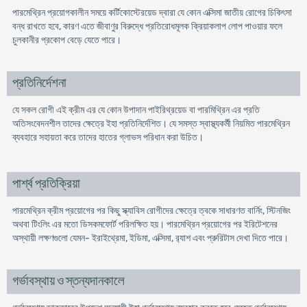
পারমেথ্রিন প্রয়োগকালীন সময়ে কর্টিকোস্টেরয়েড দ্বারা যে কোন এক্সিমা জাতীয় রোগের চিকিৎসা
বন্ধ রাখতে হবে, কারণ এতে জীবাণুর বিরুদ্ধে প্রতিরোধমূলক ক্রিয়াকলাপ লোপ পাওয়ার ফলে
চুলকানীর প্রকোপ বেড়ে যেতে পারে।
প্রতিনির্দেশনা
যে সকল রোগী এই ক্রীম এর যে কোন উপাদান পাইরিথ্রয়েড বা পারমিথ্রিন এর প্রতি
অতিসংবেদনশীল তাদের ক্ষেত্রে ইহা প্রতিনির্দেশিত। যে সমস্ত স্বাস্থ্যকর্মী নিয়মিত পারমেথ্রিন
ব্যবহারে সহায়তা করে তাদের হাতের গ্লাভস পরিধান করা উচিত।
পার্শ্ব প্রতিক্রিয়া
পারমেথ্রিন ক্রীম প্রয়োগের পর কিছু স্ক্যাবিস রোগীদের ক্ষেত্রে ত্বকে সাধারণত বার্নিং, স্টিনজিং
অথবা টিংলিং এর মতো ডিসকমফোর্ট পরিলক্ষিত হয়। পারমেথ্রিন প্রয়োগের পর ইরিটেশনের
অস্থায়ী লক্ষণগুলো যেমন- ইরাইথ্রেমা, ইডিমা, এক্সিমা, র‍্যাশ এবং প্রুরিটাস দেখা দিতে পারে।
গর্ভাবস্থায় ও স্তন্যদানকালে