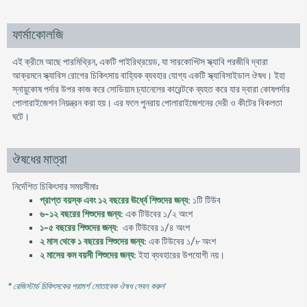
ফার্মাকোলজি
এই ক্রীমে আছে পারমিথ্রিন, একটি পাইরিথ্রয়েড, যা সারকোপ্টি‌স স্ক্যাবি পরজীবি দ্বারা
আক্রমনে স্ক্যাবিস রোগের চিকিৎসায় বাহ্যিক ব্যবহার যোগ্য একটি স্ক্যাবিসাইডাল ঔষধ। ইহা
স্নায়ুকোষ পর্দার উপর কাজ করে সোডিয়াম চ্যানেলের কারেন্টকে ব্যহত করে যার দ্বারা কোষপর্দার
পোলারাইজেশন নিয়ন্ত্রন করা হয়। এর ফলে পুনরায় পোলারাইজেশনের দেরী ও কীটের বিকলতা
ঘটে।
ঔষধের মাত্রা
নির্দেশিত চিকিৎসার সময়সীমাঃ
প্রাপ্ত বয়স্ক এবং ১২ বছরের ঊর্ধ্বে শিশুদের জন্য
: ১টি টিউব
৬-১২ বছরের শিশুদের জন্য
: এক টিউবের ১/২ অংশ
১-৫ বছরের শিশুদের জন্য
: এক টিউবের ১/৪ অংশ
২ মাস থেকে ১ বছরের শিশুদের জন্য
: এক টিউবের ১/৮ অংশ
২ মাসের কম বয়সী শিশুদের জন্য
: ইহা ব্যবহারের উপযোগী নয়।
* রেজিস্টার্ড চিকিৎসকের পরামর্শ মোতাবেক ঔষধ সেবন করুন
'