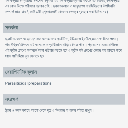
গর্ভাবস্থায় ডাক্তারের উপদেশ অনুযায়ী ইহা গর্ভাবস্থায় ব্যবহার করতে হবে যেহেতু গর্ভাবস্থায়
এর কোন বিশেষ পরীক্ষার প্রমান নেই। দুগ্ধদানকালে ও মাতৃদুগ্ধে পারমিথ্রিনের উপস্থিতি
সম্পর্কে জানা যায়নি, তাই এটি দুগ্ধদানকারী মায়েদের ক্ষেত্রে ব্যবহার করা উচিত নয়।
সতর্কতা
স্ক্যাবিস রোগে আক্রান্ত হলে অনেক সময় প্রুরিটাস, ইডিমা ও ইরাইথ্রেমা দেখা দিতে পারে।
পারমিথ্রিন চিকিৎসা এই গুলোকে অস্থায়ীভাবে বাড়িয়ে দিতে পারে। প্রয়োগের সময় রোগীদের
এই ক্রীম চোখের সংস্পর্শে আনা পরিহার করতে হবে ও ক্রীম যদি চোখের ভেতর যায় তাহলে সাথে
সাথে পানি দিয়ে ধুয়ে ফেলতে হবে।
থেরাপিউটিক ক্লাস
Parasiticidal preparations
সংরক্ষণ
ঠান্ডা ও শুষ্ক স্থানে, আলো থেকে দূরে ও শিশুদের নাগালের বাইরে রাখুন।