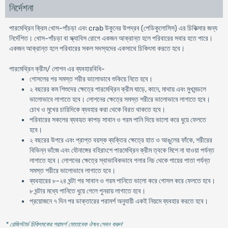
নির্দেশনা
পারমেথ্রিন ক্রিম খোস-পাঁচড়া এবং crab উকুনের উপদ্রব (পেডিকুলোসিস) এর চিকিত্সার জন্য
নির্দেশিত। খোস-পাঁচড়া বা স্ক্যাবিস রোগে একজন আক্রান্ত হলে পরিবারের সবার হতে পারে।
একজন আক্রান্ত হলে পরিবারের সকল সদস্যদের একসাথে চিকিৎসা করতে হবে।
পারমেথ্রিন ক্রীম/ লোশন এর ব্যবহারবিধি-
গোসলের পর সমস্ত শরীর ভালোভাবে শুকিয়ে নিতে হবে।
২ বছরের কম শিশুদের ক্ষেত্রে পারমেথ্রিন ক্রীম ঘাড়ে, কানে, মাথায় এবং মুখমন্ডলে
ভালোভাবে লাগাতে হবে। লোশনের ক্ষেত্রে সমস্ত শরীরে ভালোভাবে লাগাতে হবে।
চোখ ও মুখের চারিদিকে ব্যবহার করা থেকে বিরত থাকতে হবে।
পরিবারের সকলের ব্যবহৃত কাপড় সাবান ও গরম পানি দিয়ে ভালো করে ধুয়ে ফেলতে
হবে।
২ বছরের উপরে এবং প্রাপ্ত বয়স্ক ব্যক্তির ক্ষেত্রে হাত ও আঙুলের ফাঁকে, শরীরের
বিভিন্ন ভাঁজে এবং যৌনাঙ্গের বহিরাংশে পারমেথ্রিন ক্রীম ত্বকে মিশে না যাওয়া পর্যন্ত
লাগাতে হবে। লোশনের ক্ষেত্রে স্বাভাবিকভাবে গলার নিচ থেকে পায়ের পাতা পর্যন্ত
সমস্ত শরীরে ভালোভাবে লাগাতে হবে।
ব্যবহারের ৮-২৪ ঘন্টা পর সাবান ও গরম পানিতে ভালো করে গোসল করে ফেলতে হবে।
৮ ঘন্টার মধ্যে পানিতে ধুয়ে গেলে পুনরায় লাগাতে হবে।
প্রয়োজনে ৭ দিন পর ডাক্তারের পরামর্শ অনুযায়ী একই নিয়মে ব্যবহার করতে হবে।
* রেজিস্টার্ড চিকিৎসকের পরামর্শ মোতাবেক ঔষধ সেবন করুন
'