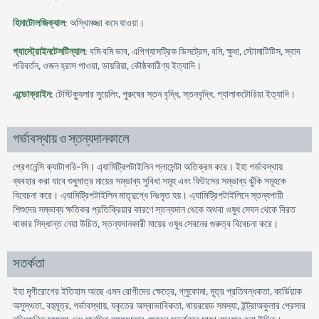
হিমাটোলজিক্যাল
: অস্থিমজ্জা কমে যাওয়া।
গ্যাস্ট্রোইনটেসটিন্যাল
: বমি বমি ভাব, এপিগ্যাসট্রিক ডিসট্রেস, বমি, ক্ষুধা, স্টোমাটিটিস, স্বাদ
পরিবর্তন, ওজন হ্রাস পাওয়া, ডায়রিয়া, কৌষ্ঠকাঠিণ্য ইত্যাদি।
এন্ডোক্রাইন
: টেস্টিক্যুলার সুয়েলিং, পুরুষের স্তন বৃদ্ধি, স্তনবৃদ্ধি, গ্যালাকটোরিয়া ইত্যাদি।
গর্ভাবস্থায় ও স্তন্যদানকালে
প্রেগনেন্সি ক্যাটাগরি-সি। এ্যামিট্রিপটাইলিন প্লাসেন্টা অতিক্রম করে। ইহা গর্ভাবস্থায়
ব্যবহার করা যাবে শুধুমাত্র মায়ের সম্ভাব্য সুবিধা সমূহ এবং ফিটাসের সম্ভাব্য ঝুঁকি সমূহকে
বিবেচনা করে। এ্যামিট্রিপটাইলিন মাতৃদুগ্ধে নিঃসৃত হয়। এ্যামিট্রিপটাইলিনে স্তন্যপায়ী
শিশুদের সম্ভাব্য ক্ষতিকর প্রতিক্রিয়ার কারণে স্তন্যদান থেকে অথবা ওষুধ সেবন থেকে বিরত
থাকার সিদ্ধান্ত নেয়া উচিত, স্তন্যদানকারী মায়ের ওষুধ সেবনের গুরুত্ব বিবেচনা করে।
সতর্কতা
ইহা মৃগীরােগের ইতিহাস আছে এমন রােগীদের ক্ষেত্রে, গ্লুকোমা, মূত্র প্রতিবন্ধকতা, কার্ডিয়াক
অসুস্থতা, বহুমূত্র, গর্ভাবস্থায়, যকৃতের অস্বাভাবিকতা, থায়রয়েড সমস্যা, ইন্ট্রাঅকুলার প্রেসার