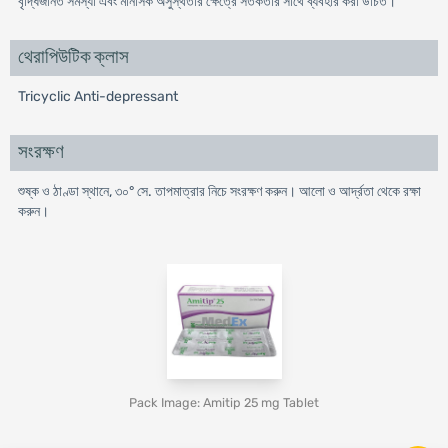
বৃদ্ধিজনিত সমস্যা এবং মানসিক অসুস্থতার ক্ষেত্রে সতর্কতার সাথে ব্যবহার করা উচিত।
থেরাপিউটিক ক্লাস
Tricyclic Anti-depressant
সংরক্ষণ
শুষ্ক ও ঠাণ্ডা স্থানে, ৩০° সে. তাপমাত্রার নিচে সংরক্ষণ করুন। আলাে ও আর্দ্রতা থেকে রক্ষা
করুন।
Pack Image: Amitip 25 mg Tablet