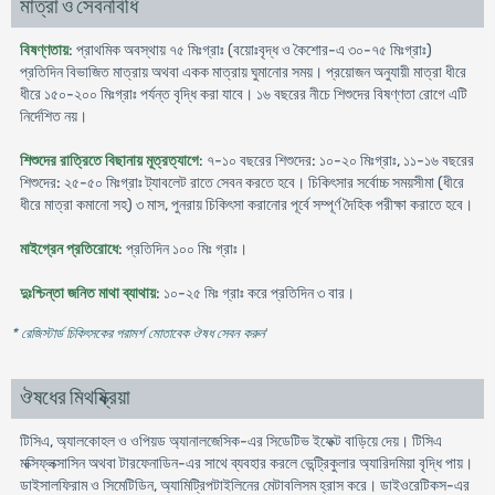
মাত্রা ও সেবনবিধি
বিষণ্ণতায়
: প্রাথমিক অবস্থায় ৭৫ মিঃগ্রাঃ (বয়োঃবৃদ্ধ ও কৈশোর-এ ৩০-৭৫ মিঃগ্রাঃ)
প্রতিদিন বিভাজিত মাত্রায় অথবা একক মাত্রায় ঘুমানোর সময়। প্রয়োজন অনুযায়ী মাত্রা ধীরে
ধীরে ১৫০-২০০ মিঃগ্রাঃ পর্যন্ত বৃদ্ধি করা যাবে। ১৬ বছরের নীচে শিশুদের বিষণ্ণতা রোগে এটি
নির্দেশিত নয়।
শিশুদের রাত্রিতে বিছানায় মূত্রত্যাগে
: ৭-১০ বছরের শিশুদের: ১০-২০ মিঃগ্রাঃ, ১১-১৬ বছরের
শিশুদের: ২৫-৫০ মিঃগ্রাঃ ট্যাবলেট রাতে সেবন করতে হবে। চিকিৎসার সর্বোচ্চ সময়সীমা (ধীরে
ধীরে মাত্রা কমানো সহ) ৩ মাস, পুনরায় চিকিৎসা করানোর পূর্বে সম্পূর্ণ দৈহিক পরীক্ষা করাতে হবে।
মাইগ্রেন প্রতিরোধে
: প্রতিদিন ১০০ মিঃ গ্রাঃ।
দুঃশ্চিন্তা জনিত মাথা ব্যাথায়
: ১০-২৫ মিঃ গ্রাঃ করে প্রতিদিন ৩ বার।
* রেজিস্টার্ড চিকিৎসকের পরামর্শ মোতাবেক ঔষধ সেবন করুন
'
ঔষধের মিথষ্ক্রিয়া
টিসিএ, অ্যালকোহল ও ওপিয়ড অ্যানালজেসিক-এর সিডেটিভ ইফেক্ট বাড়িয়ে দেয়। টিসিএ
মক্সিফ্লক্সাসিন অথবা টারফেনাডিন-এর সাথে ব্যবহার করলে ভেন্ট্রিকুলার অ্যারিদমিয়া বৃদ্ধি পায়।
ডাইসালফিরাম ও সিমেটিডিন, অ্যামিট্রিপটাইলিনের মেটাবলিসম হ্রাস করে। ডাইওরেটিকস-এর