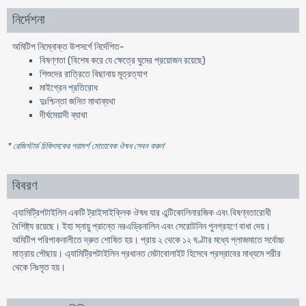
নির্দেশনা
অমিটিপ নিম্নোক্ত উপসর্গে নির্দেশিত-
বিষণ্ণতা (বিশেষ করে যে ক্ষেত্রে ঘুমের প্রয়োজন রয়েছে)
শিশুদের রাত্রিতে বিছানায় মূত্রত্যাগ
মাইগ্রেন প্রতিরোধ
দুঃশ্চিন্তা জনিত মাথাব্যথা
দীর্ঘমেয়াদী ব্যাথা
* রেজিস্টার্ড চিকিৎসকের পরামর্শ মোতাবেক ঔষধ সেবন করুন
'
বিবরণ
এ্যামিট্রিপটাইলিন একটি ট্রাইসাইক্লিক ঔষধ যার এন্টিকোলিনারজিক এবং বিষণ্নতারােধী
বৈশিষ্ট্য রয়েছে। ইহা স্নায়ু প্রান্তে নরএড্রিনালিন এবং সেরােটনিন পুনগ্রহণে বাধা দেয়।
অমিটিপ পরিপাকনালীতে দ্রুত শােষিত হয়। প্রায় ২ থেকে ১২ ঘণ্টার মধ্যে প্লাজমাতে সর্বোচ্চ
মাত্রায় পৌছায়। এ্যামিট্রিপটাইলিন প্রধানত মেটাবােলাইট হিসেবে প্রস্রাবের মাধ্যমে শরীর
থেকে নিঃসৃত হয়।