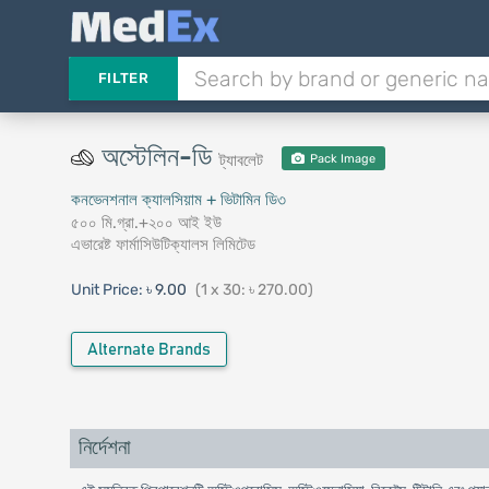
FILTER
অস্টেলিন-ডি
ট্যাবলেট
Pack Image
কনভেনশনাল ক্যালসিয়াম + ভিটামিন ডি৩
৫০০ মি.গ্রা.+২০০ আই ইউ
এভারেষ্ট ফার্মাসিউটিক্যালস লিমিটেড
Unit Price:
৳ 9.00
(1 x 30: ৳ 270.00)
Alternate Brands
নির্দেশনা