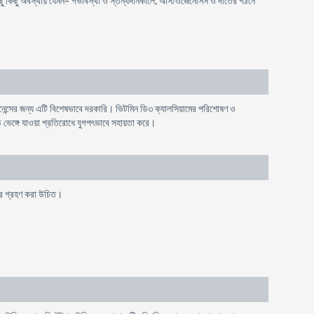
কিছু কিছু অবস্থায় যেমন- গর্ভাবস্থা ও স্তন্যদানকালে, অস্টিওজেনেসিস ও দাঁতের গঠনে
েন্সের জন্য এটি বিশেষভাবে দরকারি। ভিটমিন ডি৩ ক্যালসিয়ামের পরিশোষণ ও
ড় ভেঙ্গে যাওয়া প্রতিরোধে যুগপৎভাবে সহায়তা করে।
রপর গ্রহণ করা উচিত।