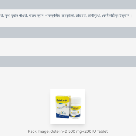
যাওয়া, ক্ষুধা হ্রাস পাওয়া, ধাতব স্বাদ, পাকস্থলীর মোচড়ানো, ডায়রিয়া, মাথাব্যথা, কোষ্ঠকাঠিন্য ইত্যাদি।
Pack Image: Ostelin-D 500 mg+200 IU Tablet