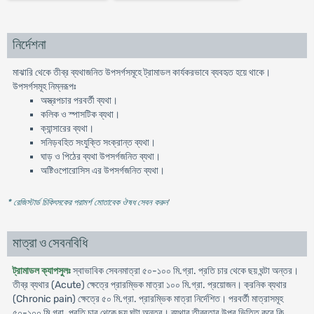
নির্দেশনা
মাঝারি থেকে তীব্র ব্যথাজনিত উপসর্গসমূহে ট্রামাডল কার্যকরভাবে ব্যবহৃত হয়ে থাকে।
উপসর্গসমূহ নিম্নরূপঃ
অস্ত্রপচার পরবর্তী ব্যথা।
কলিক ও স্পাসটিক ব্যথা।
ক্যান্সারের ব্যথা।
সনিড়বহিত সংযুক্তি সংক্রান্ত ব্যথা।
ঘাড় ও পিঠের ব্যথা উপসর্গজনিত ব্যথা।
অষ্টিওপোরোসিস এর উপসর্গজনিত ব্যথা।
* রেজিস্টার্ড চিকিৎসকের পরামর্শ মোতাবেক ঔষধ সেবন করুন
'
মাত্রা ও সেবনবিধি
ট্রামাডল ক্যাপসুলঃ
স্বাভাবিক সেবনমাত্রা ৫০-১০০ মি.গ্রা. প্রতি চার থেকে ছয় ঘন্টা অন্তর।
তীব্র ব্যথার (Acute) ক্ষেত্রে প্রারম্ভিক মাত্রা ১০০ মি.গ্রা. প্রয়োজন। ক্রনিক ব্যথার
(Chronic pain) ক্ষেত্রে ৫০ মি.গ্রা. প্রারম্ভিক মাত্রা নির্দেশিত। পরবর্তী মাত্রাসমূহ
৫০-১০০ মি.গ্রা. প্রতি চার থেকে ছয় ঘন্টা অন্তর। ব্যথার তীব্রতার উপর ভিত্তি করে কি