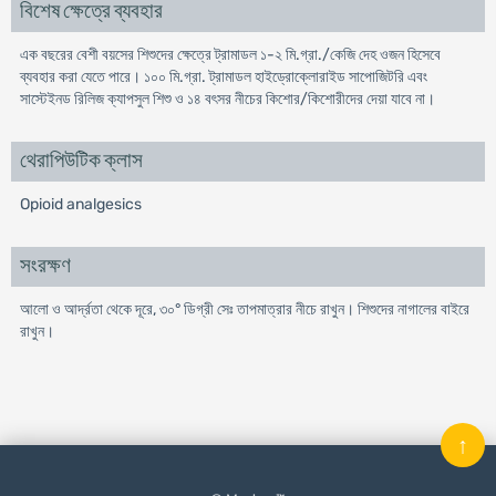
বিশেষ ক্ষেত্রে ব্যবহার
এক বছরের বেশী বয়সের শিশুদের ক্ষেত্রে ট্রামাডল ১-২ মি.গ্রা./কেজি দেহ ওজন হিসেবে
ব্যবহার করা যেতে পারে। ১০০ মি.গ্রা. ট্রামাডল হাইড্রোক্লোরাইড সাপোজিটরি এবং
সাস্টেইনড রিলিজ ক্যাপসুল শিশু ও ১৪ বৎসর নীচের কিশোর/কিশোরীদের দেয়া যাবে না।
থেরাপিউটিক ক্লাস
Opioid analgesics
সংরক্ষণ
আলো ও আর্দ্রতা থেকে দূরে, ৩০° ডিগ্রী সেঃ তাপমাত্রার নীচে রাখুন। শিশুদের নাগালের বাইরে
রাখুন।
↑