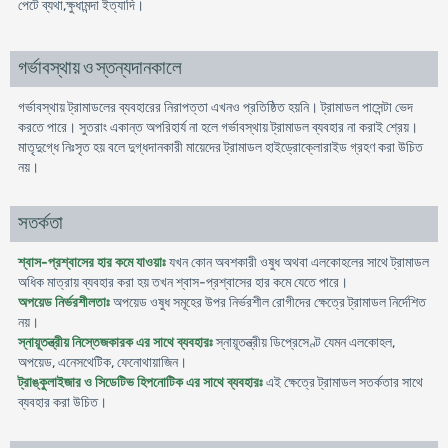
পেটে ব্যথা,ক্ষুধামন্দা ইত্যাদি।
গর্ভাবস্থায় ও স্তন্যদানকালে
গর্ভাবস্থায় ট্রামাডলের ব্যবহারের নিরাপত্তা এখনও প্রতিষ্ঠিত হয়নি। ট্রামাডল পাসেন্টা ভেদ
করতে পারে। সুতরাং একান্ত অপরিহার্য না হলে গর্ভাবস্থায় ট্রামাডল ব্যবহার না করাই শ্রেয়।
মাতৃদুগ্ধে নিঃসৃত হয় বলে দুগ্ধদানকারী মায়েদের ট্রামাডল হাইড্রোক্লোরাইড গ্রহণ করা উচিত
নয়।
সতর্কতা
শ্বাস-প্রশ্বাসের হার কমে যাওয়াঃ
যখন কোন অবশকারী ওষুধ অথবা এলকোহলের সাথে ট্রামাডল
অধিক মাত্রায় ব্যবহার করা হয় তখন শ্বাস-প্রশ্বাসের হার কমে যেতে পারে।
অপয়েড নির্ভরশীলতাঃ
অপয়েড ওষুধ সমূহের উপর নির্ভরশীল রোগীদের ক্ষেত্রে ট্রামাডল নির্দেশিত
নয়।
স্নায়ূতন্ত্রীয় নিস্তেজকারক এর সাথে ব্যবহারঃ
স্নায়ূতন্ত্রীয় ডিপ্রেসেণ্ট যেমন এলকোহল,
অপয়েড, এনেসথেটিক, ফেনোথায়াজিন।
ট্রাঙ্কুলাইজার ও সিডেটিভ হিপনোটিক এর সাথে ব্যবহারঃ
এই ক্ষেত্রে ট্রামাডল সতর্কতার সাথে
ব্যবহার করা উচিত।