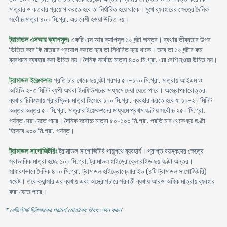
মাত্রার ও কতবার প্রয়োগ করতে হবে তা নির্ধারিত হয়ে থাকে। মুখে ব্যবহারের ক্ষেত্রে দৈনিক
সর্বোচ্চ মাত্রা ৪০০ মি.গ্রা. এর বেশী হওয়া উচিত নয়।
ট্রামাডল এসআর ক্যাপসুলঃ
একটি এস আর ক্যাপসুল ১২ ঘন্টা অন্তর। ব্যথার তীব্রতার উপর
ভিত্তি করে কি মাত্রার প্রয়োগ করতে হবে তা নির্ধারিত হয়ে থাকে। তবে তা ১২ ঘন্টার কম
ব্যবধানে ব্যবহার করা উচিত নয়। দৈনিক সর্বোচ্চ মাত্রা ৪০০ মি.গ্রা. এর বেশি হওয়া উচিত নয়।
ট্রামাডল ইঞ্জেকশনঃ
প্রতি চার থেকে ছয় ঘন্টা পরপর ৫০-১০০ মি.গ্রা. মাত্রায় আইএম ও
আইভি ২-৩ মিনিট ব্যপী অথবা ইনফিউশনের মাধ্যমে দেয়া যেতে পারে। অস্ত্রোপচারোত্তর
ব্যথার চিকিৎসায় প্রারম্ভিক মাত্রা হিসেবে ১০০ মি.গ্রা. ব্যবহার করতে হবে যা ১০-২০ মিনিট
অন্তর অন্তর ৫০ মি.গ্রা. মাত্রার ইঞ্জেকশনের মাধ্যমে প্রথম ঘণ্টায় সর্বোচ্চ ২৫০ মি.গ্রা.
পর্যন্ত দেয়া যেতে পারে। দৈনিক সর্বোচ্চ মাত্রা ৫০-১০০ মি.গ্রা. প্রতি চার থেকে ছয় ঘণ্টা
হিসেবে ৬০০ মি.গ্রা. পর্যন্ত।
ট্রামাডল সাপোজিটরিঃ
ট্রামাডল সাপোজিটরি পায়ূপথে ব্যবহার্য। প্রাপ্ত বয়স্কদের ক্ষেত্রে
স্বাভাবিক মাত্রা হচ্ছে ১০০ মি.গ্রা. ট্রামাডল হাইড্রোক্লোরাইড ছয় ঘণ্টা অন্তর।
সাধারণভাবে দৈনিক ৪০০ মি.গ্রা. ট্রামাডল হাইড্রোক্লোরাইড (৪টি ট্রামাডল সাপোজিটরি)
যথেষ্ট। তবে ক্যান্সার এর ব্যথায় এবং অস্ত্রোপচারে পরবর্তী ব্যথায় আরও অধিক মাত্রায় ব্যবহার
করা যেতে পারে।
* রেজিস্টার্ড চিকিৎসকের পরামর্শ মোতাবেক ঔষধ সেবন করুন
'