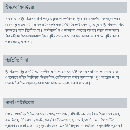
ঔষধের মিথষ্ক্রিয়া
সাধারণভাবে ট্রামাডলের সাথে অন্য ওষুধের পারষ্পরিক বিক্রিয়া নিয়ে সতর্কতা অবলম্বন করার
তেমন প্রয়োজন নেই। মনোএমাইন অক্সিডেজ ইনহিবিটরস-ই একমাত্র ওষুধ যা ট্রামাডলের সাথে
ব্যবহারের জন্য নির্দেশিত নয়। কার্বামাজেপিন ও ট্রামাডল একত্রে ব্যবহার করলে ট্রামাডলের
বিপাকক্রিয়া উল্লেখযোগ্য পরিমাণ বৃদ্ধি পেতে পারে যার ফলে ট্রামাডলের মাত্রা বৃদ্ধি করার
প্রয়োজন হতে পারে।
প্রতিনির্দেশনা
ট্রামাডলের প্রতি অতি সংবেদনশীল রোগীদের ক্ষেত্রে এটি ব্যবহার করা যাবে না। এ ছাড়াও
এলকোহল জনিত বিষক্রিয়া, হিপনোটিক, কেন্দ্রিয়ভাবে কার্যম ব্যথানাশক ওষুধ, অপয়েড অথবা
সাইকোট্রোপিক ওষুধ সমূহের সাথেও ট্রামাডল ব্যবহার করা যাবে না।
পার্শ্ব প্রতিক্রিয়া
সাধারণ পার্শ্ব প্রতিক্রিয়ার মধ্যে রয়েছে মাথা ঘোরা, বমি বমি ভাব, কোষ্ঠ্যকাঠিন্য, মাথা ব্যথা,
একাকিত্ব, বমি হওয়া, ফুসকুড়ি, স্নায়ুবিক উত্তেজনা, দূর্বলতা ইত্যাদি। কদাচিৎ সংঘটিত
প্রতিক্রিয়াগুলো হচ্ছে- অসুস্থ বোধ হওয়া, এলার্জি বিক্রিয়া, ওজনহীনতা, রক্তনালীর প্রসারণ,