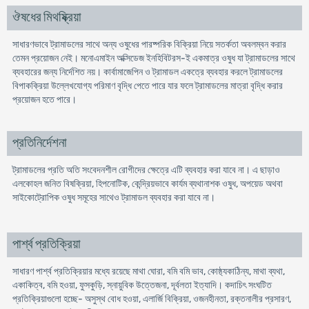
ঔষধের মিথষ্ক্রিয়া
সাধারণভাবে ট্রামাডলের সাথে অন্য ওষুধের পারষ্পরিক বিক্রিয়া নিয়ে সতর্কতা অবলম্বন করার
তেমন প্রয়োজন নেই। মনোএমাইন অক্সিডেজ ইনহিবিটরস-ই একমাত্র ওষুধ যা ট্রামাডলের সাথে
ব্যবহারের জন্য নির্দেশিত নয়। কার্বামাজেপিন ও ট্রামাডল একত্রে ব্যবহার করলে ট্রামাডলের
বিপাকক্রিয়া উল্লেখযোগ্য পরিমাণ বৃদ্ধি পেতে পারে যার ফলে ট্রামাডলের মাত্রা বৃদ্ধি করার
প্রয়োজন হতে পারে।
প্রতিনির্দেশনা
ট্রামাডলের প্রতি অতি সংবেদনশীল রোগীদের ক্ষেত্রে এটি ব্যবহার করা যাবে না। এ ছাড়াও
এলকোহল জনিত বিষক্রিয়া, হিপনোটিক, কেন্দ্রিয়ভাবে কার্যম ব্যথানাশক ওষুধ, অপয়েড অথবা
সাইকোট্রোপিক ওষুধ সমূহের সাথেও ট্রামাডল ব্যবহার করা যাবে না।
পার্শ্ব প্রতিক্রিয়া
সাধারণ পার্শ্ব প্রতিক্রিয়ার মধ্যে রয়েছে মাথা ঘোরা, বমি বমি ভাব, কোষ্ঠ্যকাঠিন্য, মাথা ব্যথা,
একাকিত্ব, বমি হওয়া, ফুসকুড়ি, স্নায়ুবিক উত্তেজনা, দূর্বলতা ইত্যাদি। কদাচিৎ সংঘটিত
প্রতিক্রিয়াগুলো হচ্ছে- অসুস্থ বোধ হওয়া, এলার্জি বিক্রিয়া, ওজনহীনতা, রক্তনালীর প্রসারণ,