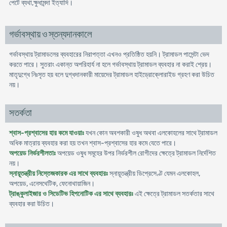
পেটে ব্যথা,ক্ষুধামন্দা ইত্যাদি।
গর্ভাবস্থায় ও স্তন্যদানকালে
গর্ভাবস্থায় ট্রামাডলের ব্যবহারের নিরাপত্তা এখনও প্রতিষ্ঠিত হয়নি। ট্রামাডল পাসেন্টা ভেদ
করতে পারে। সুতরাং একান্ত অপরিহার্য না হলে গর্ভাবস্থায় ট্রামাডল ব্যবহার না করাই শ্রেয়।
মাতৃদুগ্ধে নিঃসৃত হয় বলে দুগ্ধদানকারী মায়েদের ট্রামাডল হাইড্রোক্লোরাইড গ্রহণ করা উচিত
নয়।
সতর্কতা
শ্বাস-প্রশ্বাসের হার কমে যাওয়াঃ
যখন কোন অবশকারী ওষুধ অথবা এলকোহলের সাথে ট্রামাডল
অধিক মাত্রায় ব্যবহার করা হয় তখন শ্বাস-প্রশ্বাসের হার কমে যেতে পারে।
অপয়েড নির্ভরশীলতাঃ
অপয়েড ওষুধ সমূহের উপর নির্ভরশীল রোগীদের ক্ষেত্রে ট্রামাডল নির্দেশিত
নয়।
স্নায়ূতন্ত্রীয় নিস্তেজকারক এর সাথে ব্যবহারঃ
স্নায়ূতন্ত্রীয় ডিপ্রেসেণ্ট যেমন এলকোহল,
অপয়েড, এনেসথেটিক, ফেনোথায়াজিন।
ট্রাঙ্কুলাইজার ও সিডেটিভ হিপনোটিক এর সাথে ব্যবহারঃ
এই ক্ষেত্রে ট্রামাডল সতর্কতার সাথে
ব্যবহার করা উচিত।