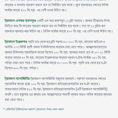
মাত্রার ও কতবার প্রয়োগ করতে হবে তা নির্ধারিত হয়ে থাকে। মুখে ব্যবহারের ক্ষেত্রে দৈনিক
সর্বোচ্চ মাত্রা ৪০০ মি.গ্রা. এর বেশী হওয়া উচিত নয়।
ট্রামাডল এসআর ক্যাপসুলঃ
একটি এস আর ক্যাপসুল ১২ ঘন্টা অন্তর। ব্যথার তীব্রতার উপর
ভিত্তি করে কি মাত্রার প্রয়োগ করতে হবে তা নির্ধারিত হয়ে থাকে। তবে তা ১২ ঘন্টার কম
ব্যবধানে ব্যবহার করা উচিত নয়। দৈনিক সর্বোচ্চ মাত্রা ৪০০ মি.গ্রা. এর বেশি হওয়া উচিত নয়।
ট্রামাডল ইঞ্জেকশনঃ
প্রতি চার থেকে ছয় ঘন্টা পরপর ৫০-১০০ মি.গ্রা. মাত্রায় আইএম ও
আইভি ২-৩ মিনিট ব্যপী অথবা ইনফিউশনের মাধ্যমে দেয়া যেতে পারে। অস্ত্রোপচারোত্তর
ব্যথার চিকিৎসায় প্রারম্ভিক মাত্রা হিসেবে ১০০ মি.গ্রা. ব্যবহার করতে হবে যা ১০-২০ মিনিট
অন্তর অন্তর ৫০ মি.গ্রা. মাত্রার ইঞ্জেকশনের মাধ্যমে প্রথম ঘণ্টায় সর্বোচ্চ ২৫০ মি.গ্রা.
পর্যন্ত দেয়া যেতে পারে। দৈনিক সর্বোচ্চ মাত্রা ৫০-১০০ মি.গ্রা. প্রতি চার থেকে ছয় ঘণ্টা
হিসেবে ৬০০ মি.গ্রা. পর্যন্ত।
ট্রামাডল সাপোজিটরিঃ
ট্রামাডল সাপোজিটরি পায়ূপথে ব্যবহার্য। প্রাপ্ত বয়স্কদের ক্ষেত্রে
স্বাভাবিক মাত্রা হচ্ছে ১০০ মি.গ্রা. ট্রামাডল হাইড্রোক্লোরাইড ছয় ঘণ্টা অন্তর।
সাধারণভাবে দৈনিক ৪০০ মি.গ্রা. ট্রামাডল হাইড্রোক্লোরাইড (৪টি ট্রামাডল সাপোজিটরি)
যথেষ্ট। তবে ক্যান্সার এর ব্যথায় এবং অস্ত্রোপচারে পরবর্তী ব্যথায় আরও অধিক মাত্রায় ব্যবহার
করা যেতে পারে।
* রেজিস্টার্ড চিকিৎসকের পরামর্শ মোতাবেক ঔষধ সেবন করুন
'