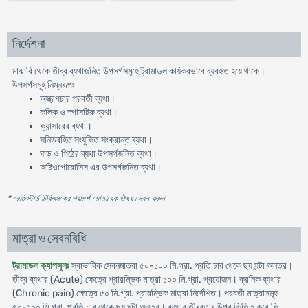
নির্দেশনা
মাঝারি থেকে তীব্র ব্যথাজনিত উপসর্গসমূহে ট্রামাডল কার্যকরভাবে ব্যবহৃত হয়ে থাকে।
উপসর্গসমূহ নিম্নরূপঃ
অস্ত্রপচার পরবর্তী ব্যথা।
কলিক ও স্পাসটিক ব্যথা।
ক্যান্সারের ব্যথা।
সনিড়বহিত সংযুক্তি সংক্রান্ত ব্যথা।
ঘাড় ও পিঠের ব্যথা উপসর্গজনিত ব্যথা।
অষ্টিওপোরোসিস এর উপসর্গজনিত ব্যথা।
* রেজিস্টার্ড চিকিৎসকের পরামর্শ মোতাবেক ঔষধ সেবন করুন
'
মাত্রা ও সেবনবিধি
ট্রামাডল ক্যাপসুলঃ
স্বাভাবিক সেবনমাত্রা ৫০-১০০ মি.গ্রা. প্রতি চার থেকে ছয় ঘন্টা অন্তর।
তীব্র ব্যথার (Acute) ক্ষেত্রে প্রারম্ভিক মাত্রা ১০০ মি.গ্রা. প্রয়োজন। ক্রনিক ব্যথার
(Chronic pain) ক্ষেত্রে ৫০ মি.গ্রা. প্রারম্ভিক মাত্রা নির্দেশিত। পরবর্তী মাত্রাসমূহ
৫০-১০০ মি.গ্রা. প্রতি চার থেকে ছয় ঘন্টা অন্তর। ব্যথার তীব্রতার উপর ভিত্তি করে কি