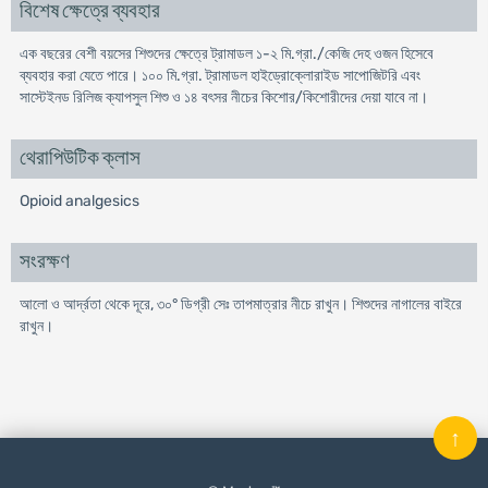
বিশেষ ক্ষেত্রে ব্যবহার
এক বছরের বেশী বয়সের শিশুদের ক্ষেত্রে ট্রামাডল ১-২ মি.গ্রা./কেজি দেহ ওজন হিসেবে
ব্যবহার করা যেতে পারে। ১০০ মি.গ্রা. ট্রামাডল হাইড্রোক্লোরাইড সাপোজিটরি এবং
সাস্টেইনড রিলিজ ক্যাপসুল শিশু ও ১৪ বৎসর নীচের কিশোর/কিশোরীদের দেয়া যাবে না।
থেরাপিউটিক ক্লাস
Opioid analgesics
সংরক্ষণ
আলো ও আর্দ্রতা থেকে দূরে, ৩০° ডিগ্রী সেঃ তাপমাত্রার নীচে রাখুন। শিশুদের নাগালের বাইরে
রাখুন।
↑