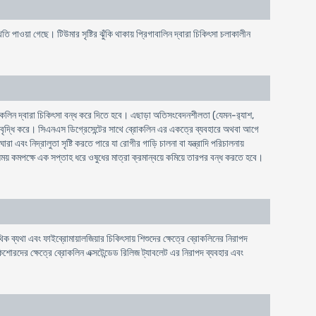
থিতি পাওয়া গেছে। টিউমার সৃষ্টির ঝুঁকি থাকায় প্রিগাবালিন দ্বারা চিকিৎসা চলাকালীন
োকলিন দ্বারা চিকিৎসা বন্ধ করে দিতে হবে। এছাড়া অতিসংবেদনশীলতা (যেমন-র‍্যাশ,
ঁকি বৃদ্ধি করে। সিএনএস ডিগ্রেসেন্টের সাথে ব্রোকলিন এর একত্রে ব্যবহারে অথবা আগে
ং নিদ্রালুতা সৃষ্টি করতে পারে যা রোগীর গাড়ি চালনা বা যন্ত্রাদি পরিচালনায়
র সময় কমপক্ষে এক সপ্তাহ ধরে ওষুধের মাত্রা ক্রমান্বয়ে কমিয়ে তারপর বন্ধ করতে হবে।
িক ব্যথা এবং ফাইব্রোমায়ালজিয়ার চিকিৎসায় শিশুদের ক্ষেত্রে ব্রোকলিনের নিরাপদ
 কিশোরদের ক্ষেত্রে ব্রোকলিন এক্সটেন্ডেড রিলিজ ট্যাবলেট এর নিরাপদ ব্যবহার এবং