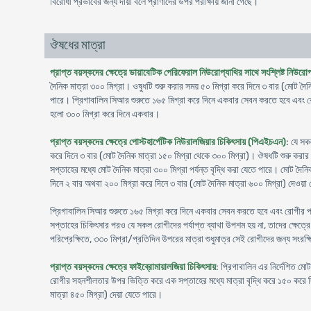
বিরোধী প্রভাবের জন্য দায়ী বলে প্রাণীদের উপর পরীক্ষায় জানা গেছে।
ঔষধের মাত্রা
প্রাপ্ত বয়স্কদের ক্ষেত্রে ডায়াবেটিক পেরিফেরাল নিউরোপ্যাথির সাথে সংশ্লিষ্ট নিউরো
দৈনিক মাত্রা ৩০০ মিগ্রা। ওষুধটি শুরু করার সময় ৫০ মিগ্রা করে দিনে ৩ বার (মোট দৈ
পারে। প্রিগাবালিন সিআর শুরুতে ১৬৫ মিগ্রা করে দিনে একবার সেবন করতে হবে এবং রোগী
হলো ৩০০ মিগ্রা করে দিনে একবার।
প্রাপ্ত বয়স্কদের ক্ষেত্রে পোস্টহার্পেটিক নিউরালজিয়ার চিকিৎসায় (পিএইচএন)
: যে সক
করে দিনে ৩ বার (মোট দৈনিক মাত্রা ১৫০ মিগ্রা থেকে ৩০০ মিগ্রা)। ঔষধটি শুরু করার
সপ্তাহের মধ্যে মোট দৈনিক মাত্রা ৩০০ মিগ্রা পর্যন্ত বৃদ্ধি করা যেতে পারে। মোট দৈন
দিনে ২ বার অথবা ২০০ মিগ্রা করে দিনে ৩ বার (মোট দৈনিক মাত্রা ৬০০ মিগ্রা) দেওয়া
প্রিগাবালিন সিআর শুরুতে ১৬৫ মিগ্রা করে দিনে একবার সেবন করতে হবে এবং রোগীর প্রত
সপ্তাহের চিকিৎসার পরও যে সকল রোগীদের পর্যাপ্ত ব্যাথা উপশম হয় না, তাদের ক্ষেত্রে 
পরিপ্রেক্ষিতে, ৩৩০ মিগ্রা/প্রতিদিন উপরের মাত্রা শুধুমাত্র সেই রোগীদের জন্য সংরক
প্রাপ্ত বয়স্কদের ক্ষেত্রে ফাইব্রোমায়ালজিয়া চিকিৎসায়
: প্রিগাবালিন এর নির্দেশিত ম
রোগীর সহনশীলতার উপর ভিত্তি করে এক সপ্তাহের মধ্যে মাত্রা বৃদ্ধি করে ১৫০ করে দি
মাত্রা ৪৫০ মিগ্রা) দেয়া যেতে পারে।