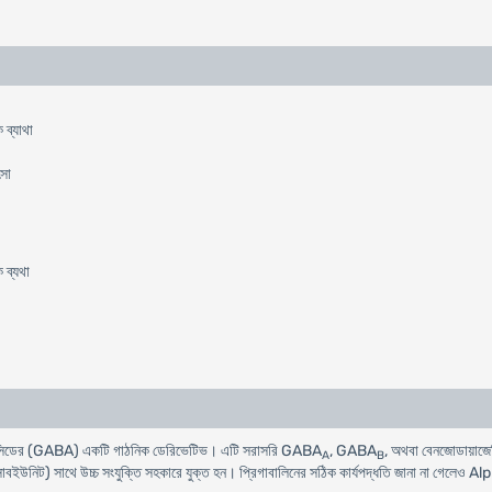
 ব্যাথা
ৎসা
 ব্যথা
রিক এসিডের (GABA) একটি গাঠনিক ডেরিভেটিভ। এটি সরাসরি GABA
, GABA
, অথবা বেনজোডায়াজেপিন
A
B
বইউনিট) সাথে উচ্চ সংযুক্তি সহকারে যুক্ত হন। প্রিগাবালিনের সঠিক কার্যপদ্ধতি জানা না গেলেও A