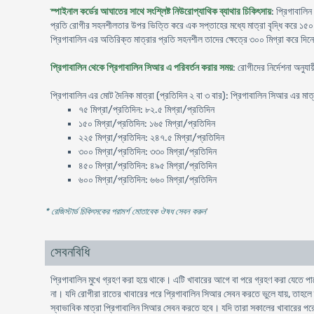
স্পাইনাল কর্ডের আঘাতের সাথে সংশ্লিষ্ট নিউরোপ্যাথিক ব্যাথার চিকিৎসায়
: প্রিগাবালিন
প্রতি রোগীর সহনশীলতার উপর ভিত্তি করে এক সপ্তাহের মধ্যে মাত্রা বৃদ্ধি করে ১৫০ ক
প্রিগাবালিন এর অতিরিক্ত মাত্রার প্রতি সহনশীল তাদের ক্ষেত্রে ৩০০ মিগ্রা করে দিন
প্রিগাবালিন থেকে প্রিগাবালিন সিআর এ পরিবর্তন করার সময়
: রোগীদের নির্দেশনা অনু
প্রিগাবালিন এর মোট দৈনিক মাত্রা (প্রতিদিন ২ বা ৩ বার): প্রিগাবালিন সিআর এর মাত
৭৫ মিগ্রা/প্রতিদিন: ৮২.৫ মিগ্রা/প্রতিদিন
১৫০ মিগ্রা/প্রতিদিন: ১৬৫ মিগ্রা/প্রতিদিন
২২৫ মিগ্রা/প্রতিদিন: ২৪৭.৫ মিগ্রা/প্রতিদিন
৩০০ মিগ্রা/প্রতিদিন: ৩৩০ মিগ্রা/প্রতিদিন
৪৫০ মিগ্রা/প্রতিদিন: ৪৯৫ মিগ্রা/প্রতিদিন
৬০০ মিগ্রা/প্রতিদিন: ৬৬০ মিগ্রা/প্রতিদিন
* রেজিস্টার্ড চিকিৎসকের পরামর্শ মোতাবেক ঔষধ সেবন করুন
'
সেবনবিধি
প্রিগাবালিন মুখে গ্রহণ করা হয়ে থাকে। এটি খাবারের আগে বা পরে গ্রহণ করা যেতে পার
না। যদি রোগীরা রাতের খাবারের পরে প্রিগাবালিন সিআর সেবন করতে ভুলে যায়, তাহল
স্বাভাবিক মাত্রা প্রিগাবালিন সিআর সেবন করতে হবে। যদি তারা সকালের খাবারের পরে