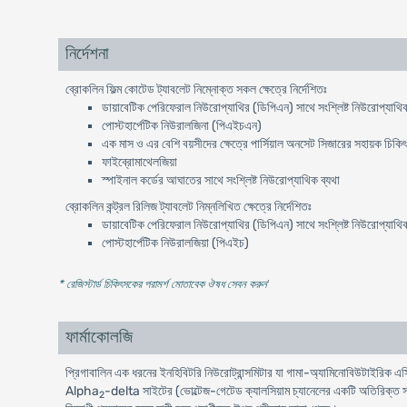
নির্দেশনা
ব্রোকলিন ফিল্ম কোটেড ট্যাবলেট নিম্নোক্ত সকল ক্ষেত্রে নির্দেশিতঃ
ডায়াবেটিক পেরিফেরাল নিউরোপ্যাথির (ডিপিএন) সাথে সংশ্লিষ্ট নিউরোপ্যাথিক
পোস্টহার্পেটিক নিউরালজিনা (পিএইচএন)
এক মাস ও এর বেশি বয়সীদের ক্ষেত্রে পার্সিয়াল অনসেট সিজারের সহায়ক চিকি
ফাইব্রোমাথেলজিয়া
স্পাইনাল কর্ডের আঘাতের সাথে সংশ্লিষ্ট নিউরোপ্যাথিক ব্যথা
ব্রোকলিন কন্ট্রল রিলিজ ট্যাবলেট নিম্নলিখিত ক্ষেত্রে নির্দেশিতঃ
ডায়াবেটিক পেরিফেরাল নিউরোপ্যাথির (ডিপিএন) সাথে সংশ্লিষ্ট নিউরোপ্যাথিক
পোস্টহার্পেটিক নিউরালজিয়া (পিএইচ)
* রেজিস্টার্ড চিকিৎসকের পরামর্শ মোতাবেক ঔষধ সেবন করুন
'
ফার্মাকোলজি
প্রিগাবালিন এক ধরনের ইনহিবিটরি নিউরোট্রান্সমিটার যা গামা-অ্যামিনোবিউটাই
Alpha
-delta সাইটের (ভোল্টেজ-গেটেড ক্যালসিয়াম চ্যানেলের একটি অতিরিক্ত সা
2