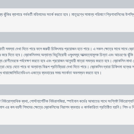
াব্য ঝুঁকির ব্যাপারে গর্ভবর্তী মহিলাদের সতর্ক করতে হবে। মাতৃদুগ্ধে সামান্য পরিমাণে প্রিগাবালিনের উপস্
াতী সমস্যা দেখা দিতে পারে ফলে জরুরী চিকিৎসার প্রয়োজন হতে পারে। এ সকল ক্ষেত্রে সাথে সাথে ব্র
 বন্ধ করে দিতে হবে। ব্রোকলিনসহ অন্যান্য খিচুনিরোধী ওষুধসমূহ আত্মহত্যামূলক চিন্তা এবং আচরণের ঝু
রোগীদেরকে পর্যবেক্ষণ করতে হবে এবং প্রয়োজন আনুযায়ী মাত্রা সমন্বয় করতে হবে। ব্রোকলিন মাথা ঘোরা এব
ত্রা বেড়ে যেতে পারে বা অন্যান্য বিরূপ প্রতিক্রিয়া দেখা দিতে পারে। ব্রোকলিন দ্বারা চিকিৎসা বন্ধে
 ওষুধ থায়াজোলিডিনেডিওন একত্রে ব্যবহারের সময় সতর্কতা অবলম্বন করতে হবে।
ট নিউরোপ্যাথিক ব্যথা, পোস্টহার্পেটিক নিউরালজিয়া, স্পাইনাল কর্ডের আঘাতের সাথে সংশ্লিষ্ট নিউরোপ্যাথ
১ মাস এর কম বয়সী শিশুদের ক্ষেত্রে ব্রোকলিনের নিরাপদ ব্যবহার ও কার্যকারিতা প্রতিষ্ঠিত হয়নি। শিশু ও