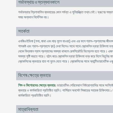
গর্ভাবস্থায় ও স্তন্যদানকালে
গর্ভাবস্থায় প্রিগাবালিন ব্যবহারের কোন পর্যন্ত এ সুনিয়ন্ত্রিত তথ্য নেই। ভ্রূণের সম্ভ
সময় অন্যদান নির্দেশিক নয়।
সতর্কতা
এনজিওইডিমা (গলা, মাথা এবং ঘাড় ফুলে যাওয়া) এবং এর ফলে শ্বাস-প্রশ্বাসের জীবনঘ
শাসকষ্ট এবং শ্বাস-প্রশ্বাসে শব্দ) দেখা দিলেও সাথে সাথে ব্রোকলিন দ্বারা চিকিৎসা
থেকে বিদ্যমান শ্বাস প্রশ্বাসের সমস্যা থাকলে রেসপিরেটরি ডিপ্রেশন হতে পারে। এজন্য 
সমস্যা সৃষ্টি করতে পারে। হঠাৎ করে ব্রোকলিন দ্বারা চিকিৎসা বন্ধ করে দিলে খিচুনির মা
ব্রোকলিনের ব্যবহারে হাত পা ফুলে যেতে পারে। ব্রোকলিনের সাথে অ্যান্টিডায়াবেটিক
বিশেষ ক্ষেত্রে ব্যবহার
শিশু ও কিশোরদের ক্ষেত্রে ব্যবহার
: ডায়াবেটিক পেরিফেরাল নিউরোপ্যাথির সাথে সংশ্লিষ্
ব্যবহার ও কার্যকারিতা প্রতিষ্ঠিত হয়নি। পার্সিয়ান অনসেট সিজারের সহায়ক চিকিৎসায় 
কার্যকারিতা প্ররতিষ্ঠিত হয়নি।
মাত্রাধিক্যতা