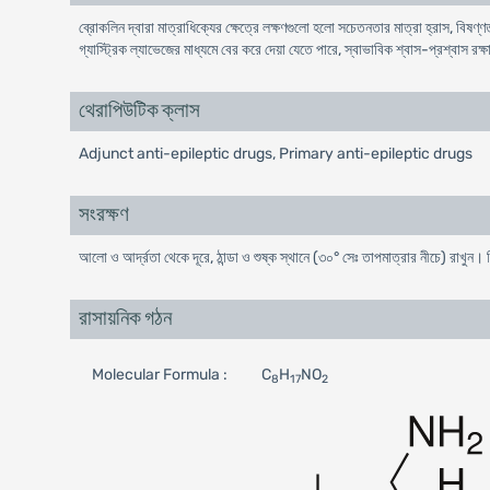
ব্রোকলিন দ্বারা মাত্রাধিক্যের ক্ষেত্রে লক্ষণগুলো হলো সচেতনতার মাত্রা হ্রাস, বিষণ্ণ
গ্যাস্ট্রিক ল্যাভেজের মাধ্যমে বের করে দেয়া যেতে পারে, স্বাভাবিক শ্বাস-প্রশ্বাস রক
থেরাপিউটিক ক্লাস
Adjunct anti-epileptic drugs, Primary anti-epileptic drugs
সংরক্ষণ
আলো ও আর্দ্রতা থেকে দূরে, ঠান্ডা ও শুষ্ক স্থানে (৩০° সেঃ তাপমাত্রার নীচে) রাখুন।
রাসায়নিক গঠন
Molecular Formula :
C
H
NO
8
17
2