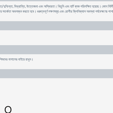
তা/দুশ্চিন্তা, বিভ্রান্তি, উত্তেজনা এবং অস্থিরতা। খিচুনি এবং হার্ট ব্লক পরিলক্ষিত হয়েছে। কোন নির্দ
্ষায় সতর্কতা অবলম্বন করতে হবে। গুরুত্বপূর্ণ লক্ষণসমূহ এবং রোগীর ক্লিনিক্যাল অবস্থা পর্যবেক্ষণের 
 শিশুদের নাগালের বাইরে রাখুন।