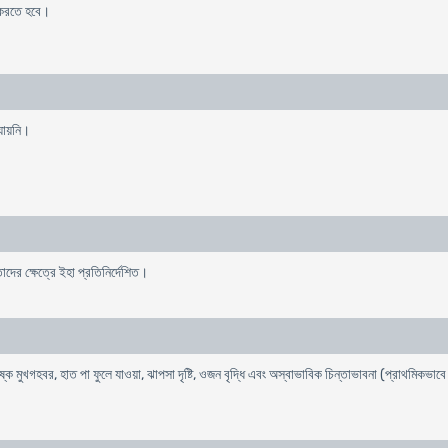
ধ করতে হবে।
 যায়নি।
দের ক্ষেত্রে ইহা প্রতিনির্দেশিত।
 শুষ্ক মুখগহবর, হাত পা ফুলে যাওয়া, ঝাপসা দৃষ্টি, ওজন বৃদ্ধি এবং অস্বাভাবিক চিন্তাভাবনা (প্রাথমিকভাবে