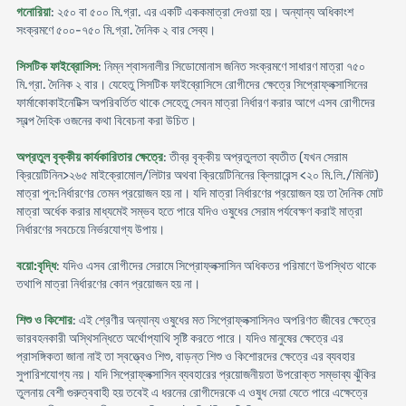
গনোরিয়া
: ২৫০ বা ৫০০ মি.গ্রা. এর একটি এককমাত্রা দেওয়া হয়। অন্যান্য অধিকাংশ
সংক্রমণে ৫০০-৭৫০ মি.গ্রা. দৈনিক ২ বার সেব্য।
সিসটিক ফাইব্রোসিস
: নিম্ন শ্বাসনালীর সিডোমোনাস জনিত সংক্রমণে সাধারণ মাত্রা ৭৫০
মি.গ্রা. দৈনিক ২ বার। যেহেতু সিসটিক ফাইব্রোসিসে রোগীদের ক্ষেত্রে সিপ্রোফ্লক্সাসিনের
ফার্মাকোকাইনেটিক্স অপরিবর্তিত থাকে সেহেতু সেবন মাত্রা নির্ধারণ করার আগে এসব রোগীদের
স্বল্প দৈহিক ওজনের কথা বিবেচনা করা উচিত।
অপ্রতুল বৃক্কীয় কার্যকারিতার ক্ষেত্রে
: তীব্র বৃক্কীয় অপ্রতুলতা ব্যতীত (যখন সেরাম
ক্রিয়েটিনিন>২৬৫ মাইক্রোমোল/লিটার অথবা ক্রিয়েটিনিনের ক্লিয়ারেন্স <২০ মি.লি./মিনিট)
মাত্রা পুন:নির্ধারণের তেমন প্রয়োজন হয় না। যদি মাত্রা নির্ধারণের প্রয়োজন হয় তা দৈনিক মোট
মাত্রা অর্ধেক করার মাধ্যমেই সম্ভব হতে পারে যদিও ওষুধের সেরাম পর্যবেক্ষণ করাই মাত্রা
নির্ধারণের সবচেয়ে নির্ভরযোগ্য উপায়।
বয়ো:বৃদ্ধি
: যদিও এসব রোগীদের সেরামে সিপ্রোফ্লক্সাসিন অধিকতর পরিমাণে উপস্থিত থাকে
তথাপি মাত্রা নির্ধারণের কোন প্রয়োজন হয় না।
শিশু ও কিশোর
: এই শ্রেণীর অন্যান্য ওষুধের মত সিপ্রোফ্লক্সাসিনও অপরিণত জীবের ক্ষেত্রে
ভারবহনকারী অস্থিসন্ধিতে অর্থোপ্যাথি সৃষ্টি করতে পারে। যদিও মানুষের ক্ষেত্রে এর
প্রাসঙ্গিকতা জানা নাই তা স্বত্ত্বেও শিশু, বাড়ন্ত শিশু ও কিশোরদের ক্ষেত্রে এর ব্যবহার
সুপারিশযোগ্য নয়। যদি সিপ্রোফ্লক্সাসিন ব্যবহারের প্রয়োজনীয়তা উপরোক্ত সম্ভাব্য ঝুঁকির
তুলনায় বেশী গুরুত্ববাহী হয় তবেই এ ধরনের রোগীদেরকে এ ওষুধ দেয়া যেতে পারে এক্ষেত্রে