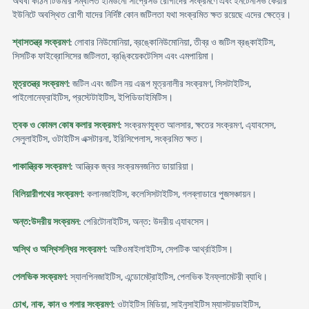
অথবা কঠিন টিউমার সম্বলিত ইমিউনো সাপ্রেসড রোগীদের সংক্রমণে এবং ইনটেনসিভ কেয়ার
ইউনিটে অবস্থিত রোগী যাদের নির্দিষ্ট কোন জটিলতা যথা সংক্রমিত ক্ষত রয়েছে এদের ক্ষেত্রে।
শ্বাসতন্ত্র সংক্রমণ
: লোবার নিউমোনিয়া, ব্রঙ্কোনিউমোনিয়া, তীব্র ও জটিল ব্রঙ্কাইটিস,
সিসটিক ফাইব্রোসিসের জটিলতা, ব্রঙ্কিয়েকটেসিস এবং এমপায়িমা।
মূত্রতন্ত্র সংক্রমণ
: জটিল এবং জটিল নয় এরূপ মূত্রনালীর সংক্রমণ, সিসটাইটিস,
পাইলোনেফ্রাইটিস, প্রস্টেটাইটিস, ইপিডিডাইমিটিস।
ত্বক ও কোমল কোষ কলার সংক্রমণ
: সংক্রমণযুক্ত আলসার, ক্ষতের সংক্রমণ, এ্যাবসেস,
সেলুলাইটিস, ওটাইটিস এক্সটারনা, ইরিসিপেলাস, সংক্রমিত ক্ষত।
পাকান্ত্রিক সংক্রমণ
: আন্ত্রিক জ্বর সংক্রমনজনিত ডায়ারিয়া।
বিলিয়ারীপথের সংক্রমণ
: কলানজাইটিস, কলেসিসটাইটিস, গলব্লাডারে পুজসঞ্চায়ন।
অন্ত:উদরীয় সংক্রমন
: পেরিটোনাইটিস, অন্ত: উদরীয় এ্যাবসেস।
অস্থি ও অস্থিসন্ধির সংক্রমণ
: অষ্টিওমাইলাইটিস, সেপটিক আর্থ্রাইটিস।
পেলভিক সংক্রমণ
: স্যালপিনজাইটিস, এন্ডোমেট্রাইটিস, পেলভিক ইনফ্লামেটরী ব্যাধি।
চোখ, নাক, কান ও গলার সংক্রমণ
: ওটাইটিস মিডিয়া, সাইনুসাইটিস ম্যাসটয়ডাইটিস,