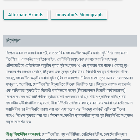
Alternate Brands
Innovator's Monograph
নির্দেশনা
সিপেক্স একক সংক্রমণ এবং দুই বা ততোধিক সংবেদনশীল অনুজীব দ্বারা সৃষ্ট মিশ্র সংক্রমণে
নির্দেশিত। এ্যামাইনোগ্লাইকোসাইড, পেনিসিলিনসমূহ এবং সেফালোসপরিনসহ অন্য
এন্টিবায়োটিকে রেজিস্ট্যান্ট অনুজীব দ্বারা সৃষ্ট সংক্রমণেও এর ব্যবহার হয়ে থাকে। যেহেতু মুখে
সেবনের পর সিপেক্স সেরামে, টিস্যুতে এবং মুত্রে ব্যাকটেরিয়া বিরোধী ঘনত্বে উপস্থিত থাকে,
সেহেতু সংবেদশীল অনুজীব দ্বারা সৃষ্ট বহুবিধ সংক্রমণের চিকিৎসায় যথা মুত্রতন্ত্র ও শ্বাসতন্ত্রের
সংক্রমণ, গণোরিয়া, সেপটিসেমিয়া ইত্যাদিতে সিপেক্স নির্দেশিত হয়। টিস্যুতে ব্যাপক অন্তর্ভেদ
এবং অধিকতর ব্যকটেরিয়া বিরোধী কার্যক্ষমতার জন্যে (সিডোমোনাস বিরোধী কার্যক্ষমতাসহ)
সিপেক্সকে সেনসিটিভিটি পরীক্ষা ব্যাতিরেকেই এককভাবে বা এ্যামাইনোগ্লাইকোসাইড/বিটা
ল্যাকটাম এন্টিবায়োটিক সহযোগে, তীব্র নিউট্রোপেনিয়ায় ব্যবহার করা যায় অথবা ব্যাকটেরয়েডস
ফ্রাজিলিস এর উপস্থিতি ধারণা করা হলে এ্যানারোব এর বিরুদ্ধে কার্যকরী এন্টিবায়োটিকের
সাথেও সিপেক্স ব্যবহার করা হয়। সিপেক্স সংবেদশীল ব্যাকটেরিয়া দ্বারা সৃষ্ট নিম্নলিখিত সংক্রমণ
সমূহে নির্দেশিত হয়ঃ
তীব্র সিসটেমিক সংক্রমণ
: সেপটিসেনিয়া, ব্যাকটেরিমিয়া, পেরিটোনাইটিস, হেমাটোলজিক্যাল