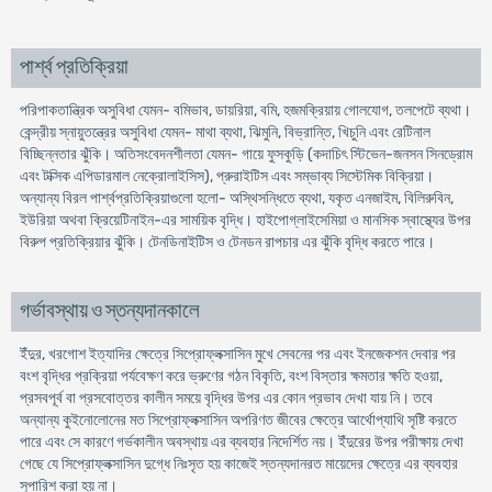
পার্শ্ব প্রতিক্রিয়া
পরিপাকতান্ত্রিক অসুবিধা যেমন- বমিভাব, ডায়রিয়া, বমি, হজমক্রিয়ায় গোলযোগ, তলপেটে ব্যথা।
কেন্দ্রীয় স্নায়ুতন্ত্রের অসুবিধা যেমন- মাথা ব্যথা, ঝিমুনি, বিভ্রান্তি, খিচুনি এবং রেটিনাল
বিচ্ছিন্নতার ঝুঁকি। অতিসংবেদনশীলতা যেমন- গায়ে ফুসকুড়ি (কদাচিৎ স্টিভেন-জনসন সিনড্রোম
এবং টক্সিক এপিডারমাল নেক্রোলাইসিস), প্রুরাইটিস এবং সম্ভাব্য সিস্টেমিক বিক্রিয়া।
অন্যান্য বিরল পার্শ্বপ্রতিক্রিয়াগুলো হলো- অস্থিসন্ধিতে ব্যথা, যকৃত এনজাইম, বিলিরুবিন,
ইউরিয়া অথবা ক্রিয়েটিনাইন-এর সাময়িক বৃদ্ধি। হাইপোগ্লাইসেমিয়া ও মানসিক স্বাস্থ্যের উপর
বিরুপ প্রতিক্রিয়ার ঝুঁকি। টেনডিনাইটিস ও টেনডন রাপচার এর ঝুঁকি বৃদ্ধি করতে পারে।
গর্ভাবস্থায় ও স্তন্যদানকালে
ইঁদুর, খরগোশ ইত্যাদির ক্ষেত্রে সিপ্রোফ্লক্সাসিন মুখে সেবনের পর এবং ইনজেকশন দেবার পর
বংশ বৃদ্ধির প্রক্রিয়া পর্যবেক্ষণ করে ভ্রুণের গঠন বিকৃতি, বংশ বিস্তার ক্ষমতার ক্ষতি হওয়া,
প্রসবপূর্ব বা প্রসবোত্তর কালীন সময়ে বৃদ্ধির উপর এর কোন প্রভাব দেখা যায় নি। তবে
অন্যান্য কুইনোলোনের মত সিপ্রোফ্লক্সাসিন অপরিণত জীবের ক্ষেত্রে আর্থোপ্যাথি সৃষ্টি করতে
পারে এবং সে কারণে গর্ভকালীন অবস্থায় এর ব্যবহার নিদের্শিত নয়। ইঁদুরের উপর পরীক্ষায় দেখা
গেছে যে সিপ্রোফ্লক্সাসিন দুগ্ধে নিঃসৃত হয় কাজেই স্তন্যদানরত মায়েদের ক্ষেত্রে এর ব্যবহার
সুপারিশ করা হয় না।