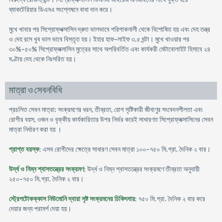
ব্যাকটেরিয়ার ডিএনএ সংশ্লেষনে বাধা দান করে।
মুখে খাবার পর সিপ্রোফ্লক্সাসিন দ্রুত ভালভাবে পরিপাকনালী থেকে বিশোষিত হয় এবং দেহ তন্ত্র
ও দেহ রসে খুব ভাল ভাবে বিস্তৃত হয়। ইহার হাফ-লাইফ ৩.৫ ঘন্টা। মুখে খাওয়ার পর
৩০%-৫০% সিপ্রোফ্লক্সাসিন মুত্রের সাথে অপরিবর্তিত এবং কার্যকরী মেটাবোলাইট হিসাবে ২৪
ঘণ্টায় দেহ থেকে নিঃসরিত হয়।
মাত্রা ও সেবনবিধি
প্রচলিত সেবন মাত্রা: সংক্রমণের ধরন, তীব্রতা, রোগ সৃষ্টিকারী জীবাণুর সংবেদনশীলতা এবং
রোগীর বয়স, ওজন ও বৃক্কীয় কার্যকারিতার উপর নির্ভর করেই সাধারণত সিপ্রোফ্লক্সাসিনের সেবন
মাত্রা নির্ধারণ করা হয় ।
প্রাপ্ত বয়স্ক
: এসব রোগীদের ক্ষেত্রে সাধারণ সেবন মাত্রা ১০০-৭৫০ মি.গ্রা. দৈনিক ২ বার।
উর্দ্ধ ও নিম্ন শ্বাসতন্ত্রের সংক্রমণ
: উর্দ্ধ ও নিম্ন শ্বাসতন্ত্রের সংক্রমণে তীব্রতা অনুযায়ী
২৫০-৭৫০ মি.গ্রা. দৈনিক ২ বার।
স্ট্রেপটোকক্কাস নিউমোনি দ্বারা সৃষ্ট সংক্রমনের চিকিৎসায়
: ৭৫০ মি.গ্রা. দৈনিক ২ বার করে
দেয়ার জন্য পরামর্শ দেয়া হয়।