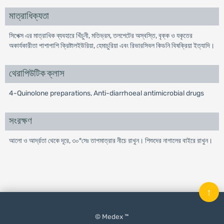
মাত্রাধিক্যতা
সিপেক্স এর মাত্রাধিক ব্যবহারে খিঁচুনী, মতিভ্রম, তলপেটের অস্বস্তি, বৃক্ক ও যকৃতের
অকার্যকারীতা পাশাপাশি ক্রিষ্টালইউরিয়া, হেমাচুরিয়া এবং রিভারসিবল কিডনি বিষক্রিয়া ইত্যাদি।
থেরাপিউটিক ক্লাস
4-Quinolone preparations, Anti-diarrhoeal antimicrobial drugs
সংরক্ষণ
আলো ও আর্দ্রতা থেকে দূরে, ৩০°সেঃ তাপমাত্রার নীচে রাখুন। শিশুদের নাগালের বাইরে রাখুন।
↑
© Medex ™