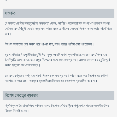
সতর্কতা
যে সমস্ত রোগীর স্নায়ুতন্ত্রীয় অসুস্থতা যেমন: আর্টারিওসক্লেরোসিস অথবা এপিলেপসি অথবা
সেইজর এবং খিঁচুনী হওয়ার সম্ভাবনা আছে এমন রোগীদের ক্ষেত্রে সিপেক্স সাবধানতার সাথে দিতে
হবে।
সিপেক্স আহারের পূর্বে অথবা পরে খাওয়া যায়, সাথে প্রচুর পানীয় নেয়া প্রয়োজন।
ম্যাগনেসিয়াম / এলুমিনিয়াম এন্টাসিড, সুক্রালফেট অথবা ক্যালসিয়াম, আয়রণ এবং জিংক এর
উপস্থিতি আছে এমন কোন ওষুধ সিপেক্সের সাথে সেবনযোগ্য নয়। এগুলো সেবনের ছয় ঘন্টা পূর্বে
অথবা দুই ঘন্টা পর সেবনযোগ্য।
দুধ এবং দুগ্ধজাত পণ্য এর সাথে সিপেক্স সেবনযোগ্য নয়। কারণ এতে করে সিপেক্স এর শোষণ
দারুণভাবে কমে যায়। খাদ্যের ক্যালসিয়াম সিপেক্স এর শোষণকে প্রভাবিত করে না।
বিশেষ ক্ষেত্রে ব্যবহার
ক্লিনিক্যাল ট্রায়ালগুলিতে কার্যকর হলেও সিপেক্স পেডিয়াট্রিক পপুলেশনে প্রথম পছন্দনীয় ঔষধ
হিসেবে বিবেচিত নয়।