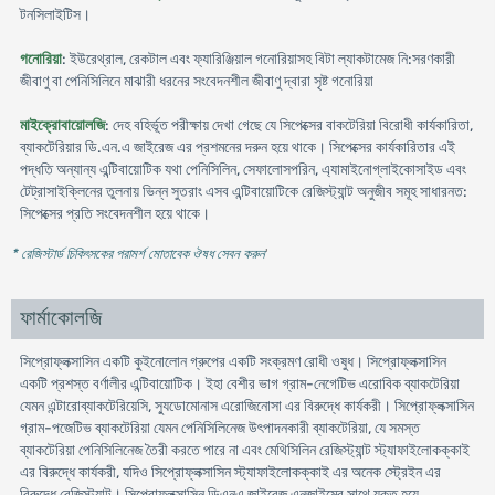
টনসিলাইটিস।
গনোরিয়া
: ইউরেথ্রাল, রেকটাল এবং ফ্যারিঞ্জিয়াল গনোরিয়াসহ বিটা ল্যাকটামেজ নি:সরণকারী
জীবাণু বা পেনিসিলিনে মাঝারী ধরনের সংবেদনশীল জীবাণু দ্বারা সৃষ্ট গনোরিয়া
মাইক্রোবায়োলজি
: দেহ বহির্ভূত পরীক্ষায় দেখা গেছে যে সিপেক্সের বাকটেরিয়া বিরোধী কার্যকারিতা,
ব্যাকটেরিয়ার ডি.এন.এ জাইরেজ এর প্রশমনের দরুন হয়ে থাকে। সিপেক্সের কার্যকারিতার এই
পদ্ধতি অন্যান্য এন্টিবায়োটিক যথা পেনিসিলিন, সেফালোসপরিন, এ্যামাইনোগ্লাইকোসাইড এবং
টেট্রাসাইক্লিনের তুলনায় ভিন্ন সুতরাং এসব এন্টিবায়োটিকে রেজিস্ট্যান্ট অনুজীব সমূহ সাধারনত:
সিপেক্সের প্রতি সংবেদনশীল হয়ে থাকে।
* রেজিস্টার্ড চিকিৎসকের পরামর্শ মোতাবেক ঔষধ সেবন করুন
'
ফার্মাকোলজি
সিপ্রোফ্লক্সাসিন একটি কুইনোলোন গ্রুপের একটি সংক্রমণ রোধী ওষুধ। সিপ্রোফ্লক্সাসিন
একটি প্রশস্ত বর্ণালীর এন্টিবায়োটিক। ইহা বেশীর ভাগ গ্রাম-নেগেটিভ এরোবিক ব্যাকটেরিয়া
যেমন এন্টারোব্যাকটেরিয়েসি, স্যুডোমোনাস এরোজিনোসা এর বিরুদ্ধে কার্যকরী। সিপ্রোফ্লক্সাসিন
গ্রাম-পজেটিভ ব্যাকটেরিয়া যেমন পেনিসিলিনেজ উৎপাদনকারী ব্যাকটেরিয়া, যে সমস্ত
ব্যাকটেরিয়া পেনিসিলিনেজ তৈরী করতে পারে না এবং মেথিসিলিন রেজিস্ট্যান্ট স্ট্যাফাইলোকক্কাই
এর বিরুদ্ধে কার্যকরী, যদিও সিপ্রোফ্লক্সাসিন স্ট্যাফাইলোকক্কাই এর অনেক স্ট্রেইন এর
বিরুদ্ধে রেজিস্ট্যান্ট। সিপ্রোফ্লক্সাসিন ডিএনএ জাইরেজ এনজাইমের সাথে যুক্ত হয়ে