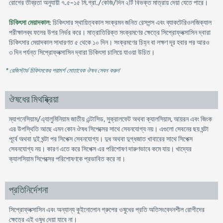
রোগের তীব্রতা অনুযায়ী ৭.৫-১৫ মি.গ্রা./কেজি/দিন ২টি বিভক্ত মাত্রায় দেয়া যেতে পারে।
চিকিৎসা মেয়াদকাল
: চিকিৎসার স্থায়িত্বকাল সংক্রমন জনিত রেসপন্স এবং ব্যাকটেরিওলজিক্যাল
পরীক্ষালব্ধ ফলের উপর নির্ভর করে। মাত্রাতিরিক্ত সংক্রমণের ক্ষেত্রে সিপ্রোফ্লক্সাসিন দ্বারা
চিকিৎসার মেয়াদকাল সাধারণত ৫ থেকে ১০ দিন। সংক্রমণের চিহ্ন বা লক্ষণ দূর হবার পর আরও
৩ দিন পর্যন্ত সিপ্রোফ্লক্সাসিন দ্বারা চিকিৎসা চালিয়ে যাওয়া উচিত।
* রেজিস্টার্ড চিকিৎসকের পরামর্শ মোতাবেক ঔষধ সেবন করুন
'
ঔষধের মিথষ্ক্রিয়া
ম্যাগনেসিয়াম/এ্যালুমিনিয়াম জাতীয় এন্টাসিড, সুক্রালফেট অথবা ক্যালসিয়াম, আয়রন এবং জিংক
এর উপস্থিতি আছে এমন কোন ঔষধ সিপেক্সের সাথে সেবনযোগ্য নয়। এগুলো সেবনের ছয় ঘন্টা
পূর্বে অথবা দুই ঘন্টা পর সিপেক্স সেবনযোগ্য। দুধ অথবা দুগ্ধজাত খাবারের সাথে সিপেক্স
সেবনযোগ্য নয়। কারণ এতে করে সিপেক্স এর পরিশোষণ দারুণভাবে কমে যায়। খাদ্যের
ক্যালসিয়াম সিপেক্সের পরিশোষণকে প্রভাবিত করে না।
প্রতিনির্দেশনা
সিপ্রোফ্লক্সাসিন এবং অন্যান্য কুইনোলোন গ্রুপের ওষুধের প্রতি অতিসংবেদনশীল রোগীদের
ক্ষেত্রে এই ওষুধ দেয়া যাবে না।