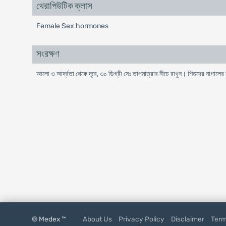
থেরাপিউটিক ক্লাস
Female Sex hormones
সংরক্ষণ
আলো ও আর্দ্রতা থেকে দূরে, ৩০ ডিগ্রী সেঃ তাপমাত্রার নীচে রাখুন। শিশুদের নাগালের
© Medex ™
About Us
Privacy Policy
Disclaimer
Term