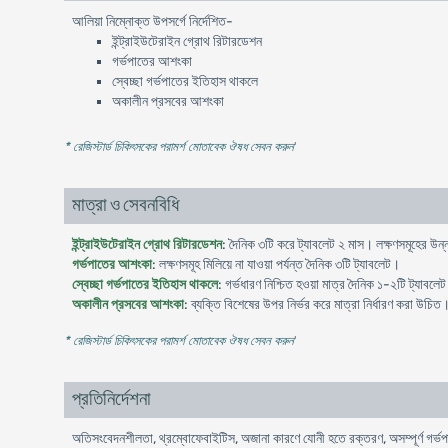
আলিয়া নিম্নোক্ত উপসর্গে নির্দেশিত-
ইন্ট্রাইউটেরাইন গ্রোথ রিটারডেশন
গর্ভপাতের আশংকা
স্বেচ্ছা গর্ভপাতের ইতিহাস থাকলে
অকালীন প্রসবের আশংকা
* রেজিস্টার্ড চিকিৎসকের পরামর্শ মোতাবেক ঔষধ সেবন করুন
'
মাত্রা ও সেবনবিধি
ইন্ট্রাইউটেরাইন গ্রোথ রিটারডেশন
: দৈনিক ৩টি করে ট্যাবলেট ২ মাস। লক্ষণসমূহের উন
গর্ভপাতের আশংকা
: লক্ষণসমূহ মিলিয়ে না যাওয়া পর্যন্ত দৈনিক ৩টি ট্যাবলেট।
স্বেচ্ছা গর্ভপাতের ইতিহাস থাকলে
: গর্ভধারণ নিশ্চিত হওয়া মাত্র দৈনিক ১-২টি ট্যা
অকালীন প্রসবের আশংকা
: ব্যক্তি বিশেষের উপর নির্ভর করে মাত্রা নির্ধারণ করা উচিত।
* রেজিস্টার্ড চিকিৎসকের পরামর্শ মোতাবেক ঔষধ সেবন করুন
'
প্রতিনির্দেশনা
অতিসংবেদনশীলতা, থ্রম্বোফেবাইটিস, অজানা কারণে যোনী হতে রক্তরণ, অসম্পূর্ণ গর্ভপা