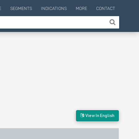
E
SEGMENTS
INDICATIONS
MORE
CONTACT
View In English