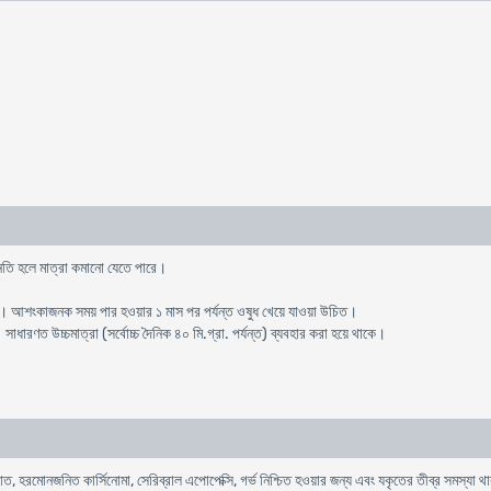
্নতি হলে মাত্রা কমানো যেতে পারে।
বলেট। আশংকাজনক সময় পার হওয়ার ১ মাস পর পর্যন্ত ওষুধ খেয়ে যাওয়া উচিত।
 সাধারণত উচ্চমাত্রা (সর্বোচ্চ দৈনিক ৪০ মি.গ্রা. পর্যন্ত) ব্যবহার করা হয়ে থাকে।
ত, হরমোনজনিত কার্সিনোমা, সেরিব্রাল এপোপেক্সি, গর্ভ নিশ্চিত হওয়ার জন্য এবং যকৃতের তীব্র সমস্যা