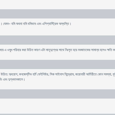
রে। যেমন- বমি অথবা বমি বমিভাব এবং এপিগ্যাস্ট্রিক অস্বস্তি।
তী সময়ে এ ওষুধ পরিহার করা উচিত কারণ এটা মাতৃদুগ্ধের সাথে নিঃসৃত হয়ে নবজাতকের সামান্য হলেও ক্ষতি
িত: হৃদরোগ, কনজেস্‌টিভ হার্ট ফেইলিউর, সিক সাইনাস সিন্ড্রোম, করোনারী আর্টারীতে কোন সমস্যা, মৃগীর
ডি এবং দুগ্ধদানকালে।