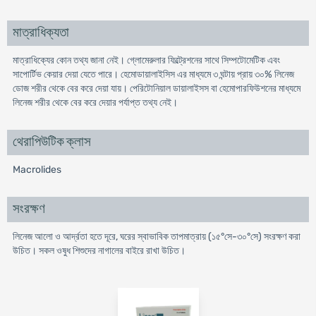
মাত্রাধিক্যতা
মাত্রাধিক্যের কোন তথ্য জানা নেই। গ্লোমেরুলার ফিল্ট্রেশনের সাথে সিম্পটোমেটিক এবং
সাপোর্টিভ কেয়ার দেয়া যেতে পারে। হেমোডায়ালাইসিস এর মাধ্যমে ৩ ঘন্টায় প্রায় ৩০% লিনেজ
ডোজ শরীর থেকে বের করে দেয়া যায়। পেরিটোনিয়াল ডায়ালাইসস বা হেমোপারফিউশনের মাধ্যমে
লিনেজ শরীর থেকে বের করে দেয়ার পর্যাপ্ত তথ্য নেই।
থেরাপিউটিক ক্লাস
Macrolides
সংরক্ষণ
লিনেজ আলো ও আর্দ্রতা হতে দূরে, ঘরের স্বাভাবিক তাপমাত্রায় (১৫°সে-৩০°সে) সংরক্ষণ করা
উচিত। সকল ওষুধ শিশুদের নাগালের বাইরে রাখা উচিত।