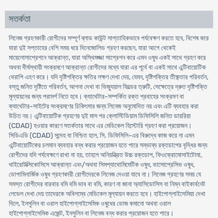
সতর্কতা
লিনেজ গ্রহণকারী রোগীদের সম্পূর্ণ ব্লাড কাউন্ট সাপ্তাহিকভাবে পর্যবেক্ষণ করতে হবে, বিশেষ করে
যারা দুই সপ্তাহের বেশি সময় ধরে দিনেজোলিড গ্রহণ করছেন, যারা আগে থেকেই
মায়েলোসাপ্রেশনে আক্রান্ত, যারা অস্থিমজ্জা সাপ্রেশন করে এমন ওষুধ একই সাথে গ্রহণ করে
অথবা দীর্ঘস্থায়ী সংক্রমণে আক্রান্ত রোগীদের মধ্যে যারা এর পূর্বে বা একই সাথে এন্টিবায়োটিক
থেরাপি এহণ করে। যদি দৃষ্টিশক্তির ক্ষতির লক্ষণ দেখা দেয়, যেমন, দৃষ্টিশক্তির তীক্ষ্ণতার পরিবর্তন,
বস্তু জনিত দৃষ্টিতে পরিবর্তন, আপনা দেখা বা ভিজ্যুয়াল ফিল্ডের ত্রুটি, সেক্ষেত্রে দ্রুত দৃষ্টিশক্তি
মূল্যায়নের জন্য পরামর্শ নিতে হবে। ক্যাথেটার-সম্পর্কিত রক্ত প্রবাহের সংক্রমণ বা
ক্যাথেটার-সাইটের সংক্রমণের চিকিৎসার জন্য লিনেজ অনুমোদিত নয় এবং এটি ব্যবহার করা
উচিত নয়। এন্টিবায়োটিক গ্রহণের দুই মাস পর ক্লোস্টিডিয়াম ডিফিসিলি জনিত ডায়রিয়া
(CDAD) হওয়ার কারণে সতর্কতার সাথে এর মেডিকেল হিস্টোরি গ্রহণ করা প্রয়োজন।
সিডিএডি (CDAD) সন্দেহ বা নিশ্চিত হলে, সি. ডিফিসিলি-এর বিরুদ্ধে কাজ করে না এমন
এন্টিবায়োটিকের চলমান ব্যবহার বন্ধ করার প্রয়োজন হতে পারে সম্ভাব্য রক্তচাপের বৃদ্ধির জন্য
রোগীদের যদি পর্যবেক্ষণে রাখা না হয়, তাহলে অনিয়ন্ত্রিত উচ্চ রক্তচাপ, ফিওক্রোমোসাইটোমা,
থাইরোটক্সিকোসিসে আক্রান্ত এবং/অথবা সিমপ্যাথোমিমেটিক ওষুধ, ভাসোপ্রেসিভ ওষুধ,
ডোপামিনার্জিক ওষুধ গ্রহণকারী রোগীদেরকে লিনেজ দেওয়া যাবে না। লিনেজ গ্রহণের সময় যে
সমস্ত রোগীদের বারবার বমি বমি ভাব বা বমি, কারণ না জানা অ্যাসিডোসিস বা নিম্ন বাইকার্বনেট
লেভেল দেখা দেয় তাদেরকে অবিলম্বে মেডিকেল মূল্যায়ন করতে হবে। হাইপোগ্লাইসেমিয়া দেখা
দিলে, ইনসুলিন বা ওরাল হাইপোগ্লাইসেমিক ওষুধের ডোজ কমানো অথবা ওরাল
হাইপোগ্লাইসেমিক এজেন্ট, ইনসুলিন বা লিনেজ বন্ধ করার প্রয়োজন হতে পারে।