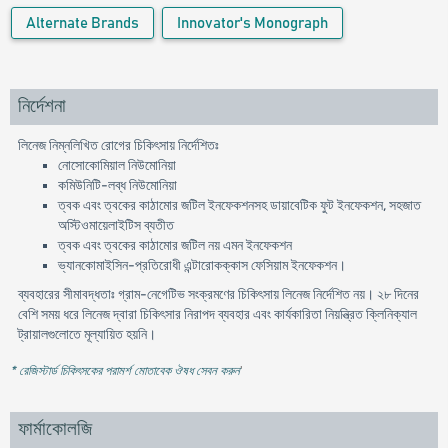
Alternate Brands
Innovator's Monograph
নির্দেশনা
লিনেজ নিম্নলিখিত রোগের চিকিৎসায় নির্দেশিতঃ
নোসোকোমিয়াল নিউমোনিয়া
কমিউনিটি-লব্ধ নিউমোনিয়া
ত্বক এবং ত্বকের কাঠামোর জটিল ইনফেকশনসহ ডায়াবেটিক ফুট ইনফেকশন, সহজাত
অস্টিওমায়েলাইটিস ব্যতীত
ত্বক এবং ত্বকের কাঠামোর জটিল নয় এমন ইনফেকশন
ভ্যানকোমাইসিন-প্রতিরোধী এন্টারোকক্কাস ফেসিয়াম ইনফেকশন।
ব্যবহারের সীমাবদ্ধতাঃ গ্রাম-নেগেটিভ সংক্রমণের চিকিৎসায় লিনেজ নির্দেশিত নয়। ২৮ দিনের
বেশি সময় ধরে লিনেজ দ্বারা চিকিৎসার নিরাপদ ব্যবহার এবং কার্যকারিতা নিয়ন্ত্রিত ক্লিনিক্যাল
ট্রায়ালগুলোতে মূল্যায়িত হয়নি।
* রেজিস্টার্ড চিকিৎসকের পরামর্শ মোতাবেক ঔষধ সেবন করুন
'
ফার্মাকোলজি