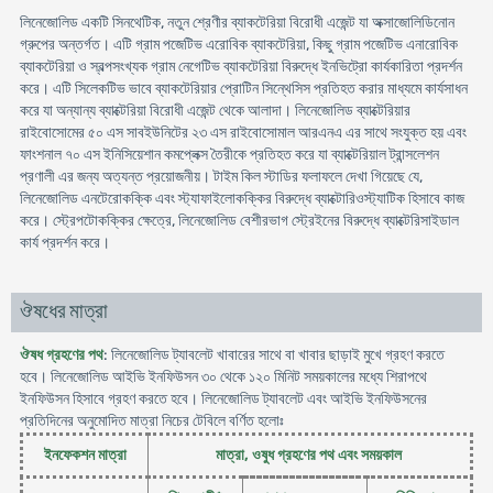
লিনেজোলিড একটি সিনথেটিক, নতুন শ্রেণীর ব্যাকটেরিয়া বিরোধী এজেন্ট যা অক্সাজোলিডিনোন
গ্রুপের অন্তর্গত। এটি গ্রাম পজেটিভ এরোবিক ব্যাকটেরিয়া, কিছু গ্রাম পজেটিভ এনারোবিক
ব্যাকটেরিয়া ও স্বল্পসংখ্যক গ্রাম নেগেটিভ ব্যাকটেরিয়া বিরুদ্ধে ইনভিট্রো কার্যকারিতা প্রদর্শন
করে। এটি সিলেকটিভ ভাবে ব্যাকটেরিয়ার প্রোটিন সিন্থেসিস প্রতিহত করার মাধ্যমে কার্যসাধন
করে যা অন্যান্য ব্যাক্টেরিয়া বিরোধী এজেন্ট থেকে আলাদা। লিনেজোলিড ব্যাক্টেরিয়ার
রাইবোসোমের ৫০ এস সাবইউনিটের ২৩ এস রাইবোসোমাল আরএনএ এর সাথে সংযুক্ত হয় এবং
ফাংশনাল ৭০ এস ইনিসিয়েশান কমপ্লেক্স তৈরীকে প্রতিহত করে যা ব্যাক্টেরিয়াল ট্রান্সলেশন
প্রণালী এর জন্য অত্যন্ত প্রয়োজনীয়। টাইম কিল স্টাডির ফলাফলে দেখা গিয়েছে যে,
লিনেজোলিড এনটেরোকক্কি এবং স্ট্যাফাইলোকক্কির বিরুদ্ধে ব্যাক্টোরিওস্ট্যাটিক হিসাবে কাজ
করে। স্ট্রেপটোকক্কির ক্ষেত্রে, লিনেজোলিড বেশীরভাগ স্ট্রেইনের বিরুদ্ধে ব্যাক্টেরিসাইডাল
কার্য প্রদর্শন করে।
ঔষধের মাত্রা
ঔষধ গ্রহণের পথ
: লিনেজোলিড ট্যাবলেট খাবারের সাথে বা খাবার ছাড়াই মুখে গ্রহণ করতে
হবে। লিনেজোলিড আইভি ইনফিউসন ৩০ থেকে ১২০ মিনিট সময়কালের মধ্যে শিরাপথে
ইনফিউসন হিসাবে গ্রহণ করতে হবে। লিনেজোলিড ট্যাবলেট এবং আইভি ইনফিউসনের
প্রতিদিনের অনুমোদিত মাত্রা নিচের টেবিলে বর্ণিত হলোঃ
ইনফেকশন মাত্রা
মাত্রা, ওষুধ গ্রহণের পথ এবং সময়কাল