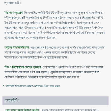
প্রয়োজন নেই।
শিরাপথে প্রয়োগ
: লিনেজোলিড আইভি ইনফিউসনটি প্রয়োগের আগে ক্ষুদ্রকনা আছে কিনা তা
পরীক্ষার জন্য একটি আলোর উৎসের বিপরীতে ধরে পর্যবেক্ষণ করতে হবে। লিনেজোলিড আইভি
ইনফিউসন দেখতে হলুদ বর্ণের হতে পারে যা এর কার্যকারিতায় কোনো বিরূপ প্রভাব না ফেলে
সময়ের সাথে সাথে তীব্রতর হতে পারে। ধারবাহিক সংযোগের জন্য এই ইন্ট্রাভেনাস ইনফিউসন
ভায়ালটি ব্যবহার করা যাবে না। এই সলিউশনের সাথে কোনো পদার্থ মেশানো উচিত নয়। একবার
বাবহারের পর অব্যবহৃত অংশটুকু ফেলে দিতে হবে।
যকৃতের অকার্যকারিতায়
: মৃদু থেকে মাঝারি ধরনের যকৃতের অকার্যকারিতার রোগীদের জন্য কোনো
মাত্রা সমন্বয় করার প্রয়োজন নেই। গুরুতর যকৃতের অকার্যকারিতার রোগীদের ক্ষেত্রে
লিনেজোলিড এব ফার্মাকোকাইনেটিক্স এর মূল্যায়ন করা হয়নি।
শিশু ও কিশোরদের ক্ষেত্রে ব্যবহার
: সেবনমাত্রা ও প্রয়োগবিধি অংশে শিশু ও কিশোরদের জন্য
লিনেজোলিড এর মাত্রা বর্ণনা করা হয়েছে। কেন্দ্রীয় স্নায়ুতন্ত্রের সংক্রমণে আক্রান্ত শিশু
রোগীদের পরীক্ষামূলক চিকিৎসার জন্য লিনেজোলিড ব্যবহার করা যাবে না।
* রেজিস্টার্ড চিকিৎসকের পরামর্শ মোতাবেক ঔষধ সেবন করুন
'
সেবনবিধি
ওরাল সাসপেনশন মিশ্রণ পদ্ধতি
: প্রথমে বোতল ঝাকিয়ে পাউডারগুলো আলগা করে নিন।