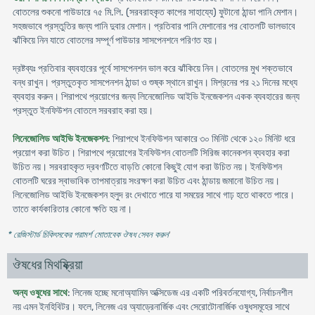
বোতলের শুকনো পাউডারে ৭৫ মি.লি. (সরবরাহকৃত কাপের সাহায্যে) ফুটানো ঠান্ডা পানি মেশান।
সহজভাবে প্রস্তুতির জন্য পানি দুবার মেশান। প্রতিবার পানি মেশানোর পর বোতলটি ভালভাবে
ঝাঁকিয়ে নিন যাতে বোতলের সম্পূর্ণ পাউডার সাসপেনশনে পরিণত হয়।
দ্রষ্টব্যঃ প্রতিবার ব্যবহারের পূর্বে সাসপেনশন ভাল করে ঝাঁকিয়ে নিন। বোতলের মুখ শক্তভাবে
বন্ধ রাখুন। প্রস্তুতকৃত সাসপেনশন ঠান্ডা ও শুষ্ক স্থানে রাখুন। মিশ্রনের পর ২১ দিনের মধ্যে
ব্যবহার করুন। শিরাপথে প্রয়োগের জন্য লিনেজোলিড আইভি ইনজেকশন একক ব্যবহারের জন্য
প্রস্তুত ইনফিউশন বোতলে সরবরাহ করা হয়।
লিনেজোলিড আইভি ইনজেকশন
: শিরাপথে ইনফিউশন আকারে ৩০ মিনিট থেকে ১২০ মিনিট ধরে
প্রয়োগ করা উচিত। শিরাপথে প্রয়োগের ইনফিউশন বোতলটি সিরিজ কানেকশন ব্যবহার করা
উচিত নয়। সরবরাহকৃত দ্রবণটিতে বাড়তি কোনো কিছুই যোগ করা উচিত নয়। ইনফিউশন
বোতলটি ঘরের স্বাভাবিক তাপমাত্রায় সংরক্ষণ করা উচিত এবং ঠান্ডায় জমানো উচিত নয়।
লিনেজোলিড আইভি ইনজেকশন হলুদ রং দেখাতে পারে যা সময়ের সাথে গাঢ় হতে থাকতে পারে।
তাতে কার্যকারিতার কোনো ক্ষতি হয় না।
* রেজিস্টার্ড চিকিৎসকের পরামর্শ মোতাবেক ঔষধ সেবন করুন
'
ঔষধের মিথষ্ক্রিয়া
অন্য ওষুধের সাথে
: লিনেজ হচ্ছে মনোঅ্যামিন অক্সিডেজ এর একটি পরিবর্তনযোগ্য, নির্বাচনশীল
নয় এমন ইনহিবিটর। ফলে, লিনেজ এর অ্যাড্রেনার্জিক এবং সেরোটোনার্জিক ওষুধসমূহের সাথে