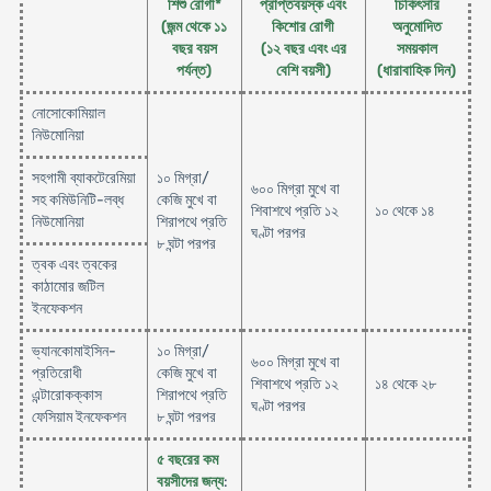
শিশু রোগী*
প্রাপ্তবয়স্ক এবং
চিকিৎসার
(জন্ম থেকে ১১
কিশোর রোগী
অনুমোদিত
বছর বয়স
(১২ বছর এবং এর
সময়কাল
পর্যন্ত)
বেশি বয়সী)
(ধারাবাহিক দিন)
নোসোকোমিয়াল
নিউমোনিয়া
সহগামী ব্যাকটেরেমিয়া
১০ মিগ্রা/
৬০০ মিগ্রা মুখে বা
সহ কমিউনিটি-লব্ধ
কেজি মুখে বা
শিবাশথে প্রতি ১২
১০ থেকে ১৪
নিউমোনিয়া
শিরাপথে প্রতি
ঘণ্টা পরপর
৮ ঘন্টা পরপর
ত্বক এবং ত্বকের
কাঠামোর জটিল
ইনফেকশন
ভ্যানকোমাইসিন-
১০ মিগ্রা/
৬০০ মিগ্রা মুখে বা
প্রতিরোধী
কেজি মুখে বা
শিবাশথে প্রতি ১২
১৪ থেকে ২৮
এন্টারোকক্কাস
শিরাপথে প্রতি
ঘণ্টা পরপর
ফেসিয়াম ইনফেকশন
৮ ঘন্টা পরপর
৫ বছরের কম
বয়সীদের জন্য
: