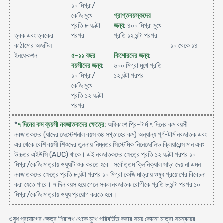
১০ মিগ্রা/
কেজি মুখে
প্রাপ্তবয়স্কদের
প্রতি ৮ ঘণ্টা
জন্য
: ৪০০ মিগ্রা মুখে
ত্বক এবং ত্বকের
পরপর
প্রতি ১২ ঘন্টা পরপর
কাঠামোর অজটিল
১০ থেকে ১৪
ইনফেকশন
৫-১১ বছর
কিশোরদের জন্য
:
বয়সীদের জন্য
:
৬০০ মিগ্রা মুখে প্রতি
১০ মিগ্রা/
১২ ঘন্টা পরপর
কেজি মুখে
প্রতি ১২ ঘণ্টা
পরপর
*
৭ দিনের কম ব্যয়সী নবজাতকদের ক্ষেত্রে
: অধিকাংশ প্রি-টার্ম ৭ দিনের কম বয়সী
নবজাতকদের (যাদের জেস্টেশনাল বয়স ৩৪ সপ্তাহের কম) অন্যান্য পূর্ণ-টার্ম নবজাতক এবং
এর থেকে বেশি বয়সী শিশুদের তুলনায় নিম্নতর সিস্টেমিক নিনেজোলিড ক্লিয়ারেন্স মান এবং
উচ্চতর এইউসি (AUC) থাকে। এই নবজাতকদের ক্ষেত্রে প্রতি ১২ ঘণ্টা পরপর ১০
মিগ্রা/কেজি মাত্রায় ওষুধটি শুরু করতে হবে। সর্বোত্তম ক্লিনিক্যাল সাড়া দেয় না এমন
নবজাতকদের ক্ষেত্রে প্রতি ৮ ঘন্টা পরপর ১০ মিগ্রা কেজি মাত্রায় ওষুধ প্রয়োগের বিবেচনা
করা যেতে পারে। ৭ দিন বয়স হয়ে গেলে সকল নবজাতক রোগীকে প্রতি ৮ ঘন্টা পরপর ১০
মিগ্রা/কেজি মাত্রায় ওষুধ প্রয়োগ করতে হবে।
ওষুধ প্রয়োগের ক্ষেত্র শিরাগখ থেকে মুখে পরিবর্তিত করার সময় কোনো মাত্রা সমন্বয়ের