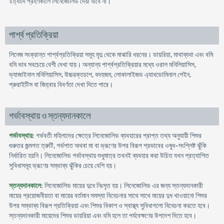
ইত্যাদি গ্রহণকালে লিনেজোলিড দেয়া যাবে না।
পার্শ্ব প্রতিক্রিয়া
লিনেজ সংক্রান্ত পার্শ্বপ্রতিক্রিয়া সমূহ মৃদু থেকে মাঝারি ধরনের। ডায়রিয়া, মাথাব্যথা এবং বমি
বমি ভাব সবচেয়ে বেশী দেখা যায়। অন্যান্য পার্শ্বপ্রতিক্রিয়ার মধ্যে ওরাল মনিলিয়াসিস,
ভ্যাজাইনাল মনিলিয়াসিস, উচ্চরক্তচাপ, বদহজম, লোকালাইজড এ্যাবডোমিনাল পেইন,
প্রুরাইটিস বা জিহ্বার বিবর্ণতা দেখা দিতে পারে।
গর্ভাবস্থায় ও স্তন্যদানকালে
গর্ভাবস্থায়
: গর্ভবতী মহিলাদের ক্ষেত্রে লিনেজোলিড ব্যবহারের প্রাপ্ত তথ্য অনুযায়ী শিশুর
গুরুতর জন্মগত ত্রুটি, গর্ভপাত অথবা মা বা ভ্রূণের উপর বিরূপ প্রভাবের ওষুধ-সংশ্লিষ্ট ঝুঁকি
নির্ধারিত হয়নি। লিনেজোলিড গর্ভাবস্থায় শুধুমাত্র তখনই ব্যবহার করা উচিত যখন প্রত্যাশিত
সুবিধাসমূহ ভ্রূণের সম্ভাব্য ঝুঁকির চেয়ে বেশি হয়।
স্তন্যদানকালে
: লিনেজোলিড মায়ের দুধে নিঃসৃত হয়। লিনেজোলিড এর জন্য স্তন্যদানকারী
মায়ের প্রয়োজনীয়তা বা মায়ের বর্তমান সমস্যা বিবেচনার সাথে সাথে মায়ের দুধ খাওয়ানো শিশুর
উপর সম্ভাব্য বিরূপ প্রতিক্রিয়া এবং শিশুর বিকাশ ও স্বাস্থ্য সুবিধাগলো বিবেচনা করতে হবে।
স্তন্যদানকারী মায়েদের শিশুর ডায়রিয়া এবং বমি হলে তা পর্যবেক্ষণের উপদেশ দিতে হবে।