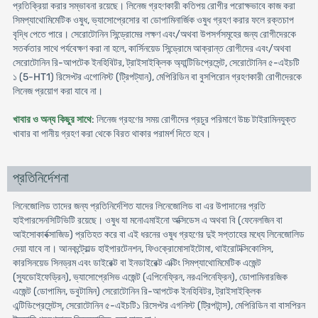
প্রতিক্রিয়া করার সম্ভাবনা রয়েছে। লিনেজ গ্রহণকারী কতিপয় রোগীর পরোক্ষভাবে কাজ করা
সিমপ্যাথোমিমেটিক ওষুধ, ভ্যাসোপ্রেসোর বা ডোপামিনার্জিক ওষুধ গ্রহণ করার ফলে রক্তচাপ
বৃদ্ধি পেতে পারে। সেরোটোনিন সিন্ড্রোমের লক্ষণ এবং/অথবা উপসর্গসমূহের জন্য রোগীদেরকে
সতর্কতার সাথে পর্যবেক্ষণ করা না হলে, কার্সিনয়েড সিন্ড্রোমে আক্রান্ত রোগীদের এবং/অথবা
সেরোটোনিন রি-আপটেক ইনহিবিটর, ট্রাইসাইক্লিক অ্যান্টিডিপ্রেসেন্ট, সেরোটোনিন ৫-এইচটি
১ (5-HT1) রিসেপ্টর এগোনিস্ট (ট্রিপট্যান), মেপিরিডিন বা বুসপিরোন গ্রহণকারী রোগীদেরকে
লিনেজ প্রয়োগ করা যাবে না।
খাবার ও অন্য কিছুর সাথে
: লিনেজ গ্রহণের সময় রোগীদের প্রচুর পরিমাণে উচ্চ টাইরামিনযুক্ত
খাবার বা পানীয় গ্রহণ করা থেকে বিরত থাকার পরামর্শ দিতে হবে।
প্রতিনির্দেশনা
লিনেজোলিড তাদের জন্য প্রতিনির্দেশিত যাদের লিনেজোলিড বা এর উপাদানের প্রতি
হাইপারসেনসিটিভিটি রয়েছে। ওষুধ যা মনোএমাইনো অক্সিডেস এ অথবা বি (ফেনেলজিন বা
আইসোকার্বক্সাজিড) প্রতিহত করে বা এই ধরনের ওষুধ গ্রহণের দুই সপ্তাহের মধ্যে লিনেজোলিড
দেয়া যাবে না। আনকন্ট্রোল্ড হাইপারটেনশন, ফিওক্রোমোসাইটোমা, থাইরোটক্সিকোসিস,
কারসিনয়েড সিনড্রম এবং ডাইরেক্ট বা ইনডাইরেক্ট এক্টিং সিমপ্যাথোমিমেটিক এজেন্ট
(স্যুডোইফেড্রিন), ভ্যাসোপ্রেসিভ এজেন্ট (এপিনেফ্রিন, নরএপিনেফ্রিন), ডোপামিনারজিক
এজেন্ট (ডোপামিন, ডবুটামিন) সেরোটোনিন রি-আপটেক ইনহিবিটর, ট্রাইসাইক্লিক
এন্টিডিপ্রেসেন্টস্, সেরোটোনিন ৫-এইচটি১ রিসেপ্টর এগনিস্ট (ট্রিপটান্স), মেপিরিডিন বা বাসপিরন