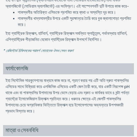
ইহা হল দুটি অ্যান্টাসিড (ক্যালসিয়াম কার্বোনেট এবং সোডিয়াম বাইকার্বোনেট) এবং একটি
অ্যালজিনেট (সোডিয়াম অ্যালজিনেট) এর সংমিশ্রণ। এই সাস্পেনশনটি দুটি উপায়ে কাজ করে-
পাকস্থলীর অতিরিক্ত এসিডকে প্রশমিত করে ব্যথা ও অস্বস্তি দূর করে।
পাকস্থলীর খাদ্যসামগ্রীর উপরে একটি সুরক্ষান্তর তৈরি করে বুক জ্বালাপোড়া প্রশমিত
করে।
ইহা গ্যাস্ট্রিক রিফ্লাক্স, হার্টবার্ন, গ্যাস্ট্রিক রিফ্লাক্স সমন্বিত ফ্লাটুলেন্স, গর্ভাবস্থায় হার্টবার্ন,
এপিগ্যাস্ট্রিক পীড়াজনিত যেকোন গ্যাস্ট্রিক রিফ্লাক্স উপসর্গে নির্দেশিত।
* রেজিস্টার্ড চিকিৎসকের পরামর্শ মোতাবেক ঔষধ সেবন করুন
'
ফার্মাকোলজি
ইহা সিস্টেমিক সারকুলেশনের মাধ্যমে কাজ করে না, গ্রহণ করার পর এটি অতি দ্রুত পাকস্থলির
এসিডের সাথে বিক্রিয়া করে এলজিনিক এসিডের একটি জেল তৈরী করে, যার একটি নিরপেক্ষ pH
থাকে এবং যা পাকস্থলির উপাদানের উপর ভেসে বেড়ায় এবং দ্রুত ও কার্যকর ভাবে ৪ ঘন্টা পর্যন্ত
গ্যাস্ট্রো ইসোফেজিয়াল রিফ্লাক্স প্রতিহত করে। গুরুতর ক্ষেত্রে এই জেলটি পাকস্থলির
উপাদানের চেয়ে অগ্রাধিকার ভিত্তিতে রিফ্লাক্স হয়ে ইসোফেগাসের অভ্যন্তরে উপশমকারী
প্রভাব বিস্তার করে।
মাত্রা ও সেবনবিধি