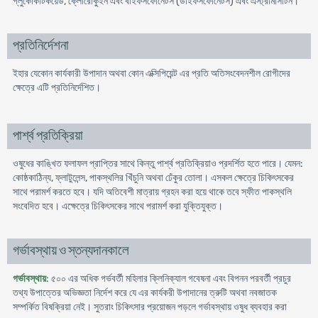
গ্লুকোকটিকয়েড, ক্লোরোকুইন এবং বাইফসফোনেটস (ডাইফসফোনেটস) এবং এস্ট্রামাসটিন।
প্রতিনির্দেশনা
ইহার যেকোন কার্যকারী উপাদান অথবা কোন এক্সিপিয়েন্ট এর প্রতি অতিসংবেদনশীল রোগীদের
ক্ষেত্রে এটি প্রতিনির্দেশিত।
পার্শ্ব প্রতিক্রিয়া
ওষুধের কাঙ্খিত ফলাফল প্রাপ্তির সাথে কিন্তু পার্শ্ব প্রতিক্রিয়াও প্রদর্শিত হতে পারে। যেমন:
কোষ্ঠকাঠিন্য, ফ্লাটুলেন্স, পাকস্থলির খিঁচুনি অথবা ঢেঁকুর তোলা। এসকল ক্ষেত্রে চিকিৎসকের
সাথে পরামর্শ করতে হবে। যদি অতিবেশী মাত্রায় গ্রহন করা হয়ে থাকে তবে স্ফীত পাকস্থলি
সংবেদিত হবে। এক্ষেত্রে চিকিৎসকের সাথে পরামর্শ করা যুক্তিযুক্ত।
গর্ভাবস্থায় ও স্তন্যদানকালে
গর্ভাবস্থায়
: ৫০০ এর অধিক গর্ভবর্তী মহিলার ক্লিনিক্যাল গবেষনা এবং বিপনন পরবর্তী প্রচুর
তথ্য উপাত্তের অভিজ্ঞতা নির্দেশ করে যে এর কার্যকরী উপাদানের ত্রুটি অথবা নবজাতক
সম্পর্কিত বিষক্রিয়া নেই। সুতরাং চিকিৎসার প্রয়োজন পড়লে গর্ভাবস্থায় ওষুধ ব্যবহার করা