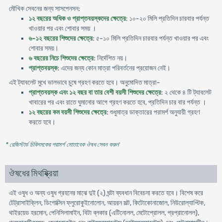
মৌখিক সেবনের জন্য সাসপেনসন:
১২ বছরের অধিক ও প্রাপ্তবয়স্কদের ক্ষেত্রে
: ১০-২০ মিলি প্রতিদিন চারবার পর্যন্ত
খাওয়ার পর এবং শোবার সময় ।
৬-১২ বছরের শিশুদের ক্ষেত্রে
: ৫-১০ মিলি প্রতিদিন চারবার পর্যন্ত খাওয়ার পর এবং
শোবার সময়।
৬ বছরের নিচে শিশুদের ক্ষেত্রে
: নির্দেশিত নয়।
প্রাপ্তবয়স্ক
: এদের জন্য কোন মাত্রা পরিবর্তনের প্রয়োজন নেই।
এই ট্যাবলেট মুখে ভালভাবে চুষে গ্রহণ করতে হবে। অনুমোদিত মাত্রা-
প্রাপ্তবয়স্ক এবং ১২ বছর বা তার বেশী বয়সী শিশুদের ক্ষেত্রে
: ২ থেকে ৪ টি ট্যাবলেট
খাবারের পর এবং রাতে ঘুমানোর আগে গ্রহণ করতে হবে, প্রতিদিন চার বার পর্যন্ত ।
১২ বছরের কম বয়সী শিশুদের ক্ষেত্রে
: শুধুমাত্র ডাক্তারের পরামর্শ অনুযায়ী গ্রহণ
করতে হবে।
* রেজিস্টার্ড চিকিৎসকের পরামর্শ মোতাবেক ঔষধ সেবন করুন
'
ঔষধের মিথষ্ক্রিয়া
এই ওষুধ ও অন্য ওষুধ গ্রহনের মাঝে দুই (২) ঘন্টা ব্যবধান বিবেচনা করতে হবে। বিশেষ করে
টেট্রাসাইক্লিন, ডিগোক্সিন ফ্লুরোকুইনোলোন, আয়রন সল্ট, কিটোকোনাজোল, নিউরোল্যাপ্টিক,
থাইরয়েড হরমোন, পেনিসিলামাইন, বিটা ব্লকার (এটিনোলল, মেটোপ্রোলল, প্রপ্রানোলল),