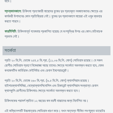
যাবে।
স্তন্যদানকালে
: চিকিৎসা গ্রহণকারী মায়েদের বুকের দুধ গ্রহনকৃত নবজাতকদের ক্ষেত্রে এর
কার্যকরী উপাদনের কোন প্রতিক্রিয়া নেই। বুকের দুধ প্রদানকালে মায়েরা এই ওষুধ ব্যবহার
করতে পারবে।
ফারটিলিটি
: চিকিৎসাপূর্ব গবেষনায় প্রকাশিত হয়েছে যে বংশবৃদ্ধির উপর এর কোন নেতিবাচক
প্রভাব নেই।
সতর্কতা
প্রতি ২০ মি.লি. ডোজে ২৫৪.৫ মি.গ্রা. (১১.০৬ মি.লি. মোল) সোডিয়াম রয়েছে। যে সকল
রোগীর সোডিয়াম গ্রহণে নিষেধাজ্ঞা আছে তাদের ক্ষেত্রে সতর্কতা অবলম্বন করতে হবে, যেমন
কনজেসটিভ কার্ডিয়াক ফেইলিউর এবং রেনাল ইমপেয়ারমেন্ট।
প্রতি ২০ মি.লি. ডোজে ২৬০ মি.গ্রা. (৬.৫ মি.লি. মোল) ক্যালসিয়াম রয়েছে।
হাইপারক্যালসিমিয়া, নেফ্রোক্যালসিনোসিস এবং রিকারেন্ট ক্যালসিয়াম সংক্রান্ত রেনাল
ক্যালকুলি রোগীদের চিকিৎসার ক্ষেত্রে সতর্কতা অবলম্বন করতে হবে।
চিকিৎসকের পরামর্শ ব্যতিত ১২ বছরের কম বয়সী বাচ্চাদের জন্য নির্দেশিত নয়।
এই কম্বিনেশনটি উচ্চমাত্রায় সোডিয়াম ধারণ করে। যখন অত্যন্ত সীমিত লবণযুক্ত ডায়েটের