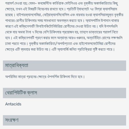
পরামর্শ দেওয়া হয়; যেমন- কনজেস্টিভ কার্ডিয়াক ফেইলিওর এবং বৃক্কীয় অকার্যকারিতার কিছু
ক্ষেত্রে, তখন এই বিষয়টি বিবেচনায় রাখতে হবে। প্রতিটি ট্যাবলেটে ৭৫ মিগ্রা ক্যালসিয়াম
রয়েছে। হাইপারক্যালসেমিয়া, নেট্রোক্যালসিনোসিস এবং বারবার হওয়া ক্যালসিয়ামযুক্ত বৃক্কীয়
পাথরের রোগীর চিকিৎসার সময় সাবধানতা অবলম্বন করতে হবে। অ্যাসপার্টাম উপাদান থাকার
কারণে এই কম্বিনেশনটি ফিনাইলকিটোনিউরিয়া রোগীদের দেওয়া উচিত নয়। যদি উপসর্গগুলি
থেকে যায় অথবা টানা ৭ দিনের বেশি চিকিৎসার প্রয়োজন হয়, তাহলে ডাক্তারের পরামর্শ নিতে
হবে। এই কম্বিনেশনটি গ্রহণ করার ফলে অন্যান্য আরও গুরুতর, অন্তর্নিহিত রোগের লক্ষণগুলি
ঢাকা পরতে পারে। বৃক্কীয় অকার্যকারিতা/অপর্যাপ্ততা এবং হাইপোফসফেটেমিয়া রোগীদের
ক্ষেত্রে এটি ব্যবহার করা উচিত নয়। এটি অ্যালার্জি জনিত প্রতিক্রিয়া সৃষ্টি করতে পারে।
মাত্রাধিক্যতা
অপরিমিত মাত্রা গ্রহনের ক্ষেত্রে ঔপসর্গিক চিকিৎসা দিতে হবে।
থেরাপিউটিক ক্লাস
Antacids
সংরক্ষণ