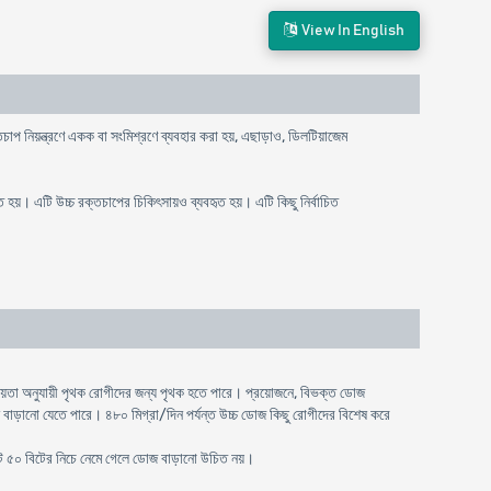
View In English
তচাপ নিয়ন্ত্রণে একক বা সংমিশ্রণে ব্যবহার করা হয়, এছাড়াও, ডিলটিয়াজেম
ত হয়। এটি উচ্চ রক্তচাপের চিকিৎসায়ও ব্যবহৃত হয়। এটি কিছু নির্বাচিত
নীয়তা অনুযায়ী পৃথক রোগীদের জন্য পৃথক হতে পারে। প্রয়োজনে, বিভক্ত ডোজ
নে বাড়ানো যেতে পারে। ৪৮০ মিগ্রা/দিন পর্যন্ত উচ্চ ডোজ কিছু রোগীদের বিশেষ করে
নিটে ৫০ বিটের নিচে নেমে গেলে ডোজ বাড়ানো উচিত নয়।