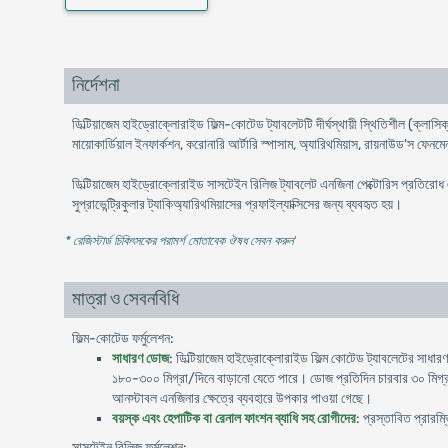
নির্দেশনা
ডিল্টিয়াজেম হাইড্রোক্লোরাইড ফিল্ম-কোটেড ট্যাবলেটটি দীর্ঘস্থায়ী স্থিতিশীল (ক্লাসি
মায়োকার্ডিয়াল ইনফার্কশন, করোনারি আর্টারি স্পাসাম, অ্যারিথমিয়াস, রায়নাউড'স ফে
ডিল্টিয়াজেম হাইড্রোক্লোরাইড সাসটেইন রিলিজ ট্যাবলেট এনজিনা পেক্টোরিস প্রতিরোধ এবং
সুপ্রাভেন্ট্রিকুলার ট্যাকিঅ্যারিথমিয়াসের প্রফাইল্যাক্সিসের জন্য ব্যবহৃত হয়।
* রেজিস্টার্ড চিকিৎসকের পরামর্শ মোতাবেক ঔষধ সেবন করুন
'
মাত্রা ও সেবনবিধি
ফিল্ম-কোটেড ফর্মুলেশন:
সাধারণ ডোজ
: ডিল্টিয়াজেম হাইড্রোক্লোরাইড ফিল্ম কোটেড ট্যাবলেটের সাধ
১৮০-৩০০ মিগ্রা/দিনে বাড়ানো যেতে পারে। ডোজ প্রতিদিন চারবার ৩০ মিগ্রা হি
আনস্টাবল এনজিনার ক্ষেত্রে ব্যবহারে উপকার পাওয়া গেছে।
বয়স্ক এবং হেপাটিক বা রেনাল ফাংশন ব্যাধি সহ রোগীদের
: প্রস্তাবিত প্রারম
সাসটেইন রিলিজ ফর্মুলেশন: