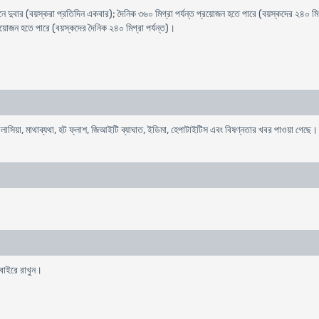
নে দুবার (বয়স্করা প্রতিদিন একবার); দৈনিক ৩৬০ মিগ্রা পর্যন্ত প্রয়োজন হতে পারে (বয়স্কদের ২৪০ মিগ
রয়োজন হতে পারে (বয়স্কদের দৈনিক ২৪০ মিগ্রা পর্যন্ত)।
ন, ম্যালাসিয়া, মাথাব্যথা, হট ফ্লাশ, জিআইটি ব্যাঘাত, ইডিমা, হেপাটাইটিস এবং বিষণ্নতার খবর পাওয়া গেছে।
 বাইরে রাখুন।