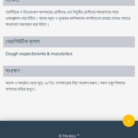
সতর্কতা
গ্যাস্ট্রিক ও ডিওডেনাল আলসারের রোগীদের এবং খিচুনীর রোগীদের সাবধানতার সাথে
এমব্রোক্সল দেয়া উচিত। যাদের যকৃত ও বৃক্কের কার্যক্ষমতার অপর্যাপ্ততা রয়েছে তাদের ক্ষেত্রে
সাবধানতা অবলম্বন করা উচিত।
থেরাপিউটিক ক্লাস
Cough expectorants & mucolytics
সংরক্ষণ
আলো ও আর্দ্রতা থেকে দূরে, ৩০°সে. তাপমাত্রার নিচে সংরক্ষণ করুন। সকল ওষুধ শিশুদের
নাগালের বাইরে রাখুন।
↑
© Medex ™