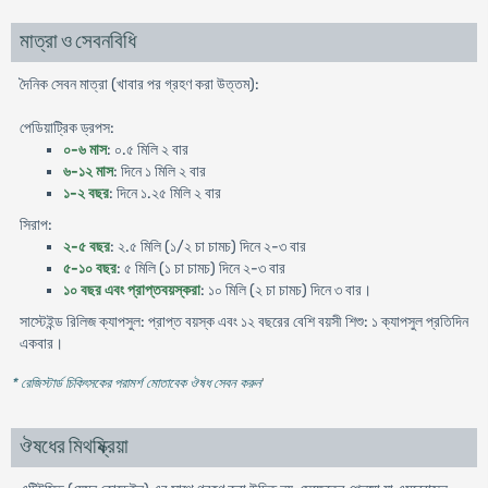
মাত্রা ও সেবনবিধি
দৈনিক সেবন মাত্রা (খাবার পর গ্রহণ করা উত্তম):
পেডিয়াট্রিক ড্রপস:
০-৬ মাস
: ০.৫ মিলি ২ বার
৬-১২ মাস
: দিনে ১ মিলি ২ বার
১-২ বছর
: দিনে ১.২৫ মিলি ২ বার
সিরাপ:
২-৫ বছর
: ২.৫ মিলি (১/২ চা চামচ) দিনে ২-৩ বার
৫-১০ বছর
: ৫ মিলি (১ চা চামচ) দিনে ২-৩ বার
১০ বছর এবং প্রাপ্তবয়স্করা
: ১০ মিলি (২ চা চামচ) দিনে ৩ বার।
সাস্টেইন্ড রিলিজ ক্যাপসুল: প্রাপ্ত বয়স্ক এবং ১২ বছরের বেশি বয়সী শিশু: ১ ক্যাপসুল প্রতিদিন
একবার।
* রেজিস্টার্ড চিকিৎসকের পরামর্শ মোতাবেক ঔষধ সেবন করুন
'
ঔষধের মিথষ্ক্রিয়া