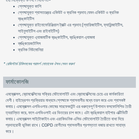
ইহা নিম্নোক্ত উপসর্গে নির্দেশিত-
শ্লেষ্মাযুক্ত কাশি
শ্লেষ্মাযুক্ত শ্বাসতন্ত্রের একিউট ও ক্রনিক প্রদাহ যেমন একিউট ও ক্রনিক
ব্রঙ্কাইটিস
শ্লেষ্মাযুক্ত রাইনোফেরিঞ্জিয়াল ট্রাক্ট এর প্রদাহ (ল্যারিজাইটিস, ফ্যারিন্জাইটিস,
সাইনুসাইটিস এবং রাইনাইটিস)
শ্লেষ্মাযুক্ত এ্যাজমাটিক ব্রঙ্কাইটিস, ব্রঙ্কিয়াল এ্যাজমা
ব্ৰঙ্কিয়েকটেসিস
ক্রনিক নিউমোনিয়া
* রেজিস্টার্ড চিকিৎসকের পরামর্শ মোতাবেক ঔষধ সেবন করুন
'
ফার্মাকোলজি
এমব্রোক্সল, ব্রোমহেক্সিনের সক্রিয় মেটাবোলাইট এবং ব্রোমহেক্সিনের চেয়ে এর কার্যকারিতা
বেশী। হাইড্রেশন প্রক্রিয়ার মাধ্যমে শ্লেষ্মাকে শ্বাসনালীর মধ্যে তরল করে এবং শ্বাসকষ্ট
কমায়। এমব্রোক্সল এলভিওলার কোষের সারফেকটেন্ট এর গুরুত্বপূর্ণ উপাদান ফসফোলিপিড তৈরী
ত্বরান্বিত করে, ফলে এলভিওলাই এর ভিতরের চাপ কমে। এটা ব্রঙ্কিয়াল হাইপার এক্টিভিটি
কমায়। এমব্রোক্সল সাইটোকাইন এবং এরাকিডনিক এসিড মেটাবোলাইট তৈরীতে বাধা দিয়ে
প্রদাহরোধী ভূমিকা রাখে। COPD রোগীদের শ্বাসনালীর প্রশস্ততা বজায় রাখতে সাহায্য
করে।