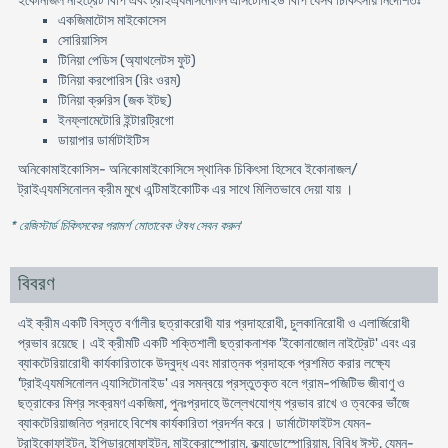
ইকোনাজল নাইট্রেট বিপি এবং ট্রাইএ্যমসিনোলন এসিটোনাইড বিপি যেসব চিকিৎসায় নির্দেশিতঃ
একজিমাটোস মাইকোসেস
সোরিয়াসিস
টিনিয়া পেডিস (অ্যাথলেটস ফুট)
টিনিয়া করপোরিস (রিং ওরম)
টিনিয়া ক্রুরিস (জক ইটছ)
ইনফ্লামেটোরি ইন্টারট্রিগো
ডায়াপার ডার্মাটাইটিস
অনিকোমাইকোসিস- অনিকোমাইকোসিসে স্থানিক চিকিৎসা হিসেবে ইকোনাজল/
ট্রাইএ্যমসিনোলন ক্রীম মুখে এন্টিমাইকোটিক এর সাথে মিলিতভাবে দেয়া যায় ।
* রেজিস্টার্ড চিকিৎসকের পরামর্শ মোতাবেক ঔষধ সেবন করুন
'
বিবরণ
এই ক্রীম একটি বিস্তৃত বর্ণালীর ছত্রাকরোধী যার প্রদাহরোধী, চুলকানিরোধী ও এলার্জিরোধী
প্রভাব রয়েছে। এই ক্রীমটি একটি শক্তিশালী ছত্রাকনাশক 'ইকোনাজোল নাইট্রেট' এবং এর
ব্যাকটেরিয়ারোধী কার্যকারিতাকে উদ্বুদ্ধ এবং মারাত্নক প্রদাহকে প্রশমিত করার লক্ষ্যে
'ট্রাইএ্যমসিনোলন এ্যাসিটোনাইড' এর সমন্বয়ে প্রস্তুতকৃত বলে গ্রাম-পজিটিভ জীবাণু ও
ছত্রাকের মিশ্র সংক্রমণ একজিমা, পুনঃপ্রদাহে উল্লেখযোগ্য প্রভাব রাখে ও ত্বকের ভাঁজে
ব্যাকটেরিয়াজনিত প্রদাহে বিশেষ কার্যকারিতা প্রদর্শন করে। ডার্মাটোফাইটস যেমন-
ট্রাইকোফাইটন, ইপিডারমোফাইটন, মাইক্রোস্পোরাম, ক্ল্যাডোস্পোরিয়াম, বিবিধ ঈস্ট, যেমন-