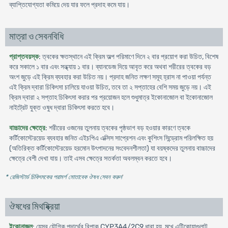
ব্যাপ্তিযোগ্যতা কমিয়ে দেয় যার ফলে প্রদাহ কমে যায়।
মাত্রা ও সেবনবিধি
প্রাপ্তবয়স্ক
: ত্বকের ক্ষতস্থানে এই ক্রিম অল্প পরিমাণে দিনে ২ বার প্রয়োগ করা উচিত, বিশেষ
করে সকালে ১ বার এবং সন্ধ্যায় ১ বার। ব্যানডেজ দিয়ে আবৃত করে অথবা শরীরের ত্বকের বড়
অংশ জুড়ে এই ক্রিম ব্যবহার করা উচিত নয়। প্রদাহ জনিত লক্ষণ সমূহ হ্রাস না পাওয়া পর্যন্ত
এই ক্রিম দ্বারা চিকিৎসা চালিয়ে যাওয়া উচিত, তবে তা ২ সপ্তাহের বেশি সময় জুড়ে নয়। এই
ক্রিম দ্বারা ২ সপ্তাহ চিকিৎসা করার পর প্রয়োজন হলে শুধুমাত্র ইকোনাজোল বা ইকোনাজোল
নাইট্রেট যুক্ত ওষুধ দ্বারা চিকিৎসা করতে হবে।
বাচ্চাদের ক্ষেত্রে
: শরীরের ওজনের তুলনায় ত্বকের পৃষ্ঠভাগ বড় হওয়ার কারণে ত্বকে
কর্টিকোস্টেরয়েড ব্যবহার জনিত এইচপিএ এক্সিস সাপ্রেশন এবং কুশিংস সিন্ড্রোম পরিলক্ষিত হয়
(অতিরিক্ত কর্টিকোস্টেরয়েড হরমোন উৎপাদনের সংবেদনশীলতা) যা বয়ষ্কদের তুলনায় বাচ্চাদের
ক্ষেত্রে বেশী দেখা যায়। তাই এসব ক্ষেত্রে সতর্কতা অবলম্বন করতে হবে।
* রেজিস্টার্ড চিকিৎসকের পরামর্শ মোতাবেক ঔষধ সেবন করুন
'
ঔষধের মিথষ্ক্রিয়া
ইকোনাজল
: যেসব যৌগিক পদার্থের বিপাক CYP3A4/2C9 ধারা হয়, মুখে এটিকোয়াগুলান্ট