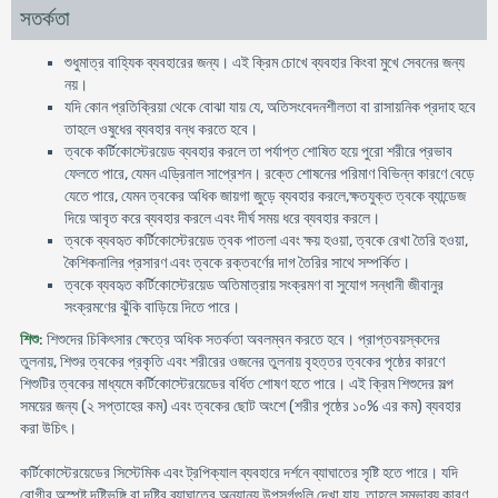
সতর্কতা
শুধুমাত্র বাহ্যিক ব্যবহারের জন্য। এই ক্রিম চোখে ব্যবহার কিংবা মুখে সেবনের জন্য
নয়।
যদি কোন প্রতিক্রিয়া থেকে বোঝা যায় যে, অতিসংবেদনশীলতা বা রাসায়নিক প্রদাহ হবে
তাহলে ওষুধের ব্যবহার বন্ধ করতে হবে।
ত্বকে কর্টিকোস্টেরয়েড ব্যবহার করলে তা পর্যাপ্ত শোষিত হয়ে পুরো শরীরে প্রভাব
ফেলতে পারে, যেমন এড্রিনাল সাপ্রেশন। রক্তে শোষনের পরিমাণ বিভিন্ন কারণে বেড়ে
যেতে পারে, যেমন ত্বকের অধিক জায়গা জুড়ে ব্যবহার করলে,ক্ষতযুক্ত ত্বকে ব্যান্ডেজ
দিয়ে আবৃত করে ব্যবহার করলে এবং দীর্ঘ সময় ধরে ব্যবহার করলে।
ত্বকে ব্যবহৃত কর্টিকোস্টেরয়েড ত্বক পাতলা এবং ক্ষয় হওয়া, ত্বকে রেখা তৈরি হওয়া,
কৈশিকনালির প্রসারণ এবং ত্বকে রক্তবর্ণের দাগ তৈরির সাথে সম্পর্কিত।
ত্বকে ব্যবহৃত কর্টিকোস্টেরয়েড অতিমাত্রায় সংক্রমণ বা সুযোগ সন্ধানী জীবানুর
সংক্রমণের ঝুঁকি বাড়িয়ে দিতে পারে।
শিশু
: শিশুদের চিকিৎসার ক্ষেত্রে অধিক সতর্কতা অবলম্বন করতে হবে। প্রাপ্তবয়স্কদের
তুলনায়, শিশুর ত্বকের প্রকৃতি এবং শরীরের ওজনের তুলনায় বৃহত্তর ত্বকের পৃষ্ঠের কারণে
শিশুটির ত্বকের মাধ্যমে কর্টিকোস্টেরয়েডের বর্ধিত শোষণ হতে পারে। এই ক্রিম শিশুদের সল্প
সময়ের জন্য (২ সপ্তাহের কম) এবং ত্বকের ছোট অংশে (শরীর পৃষ্ঠের ১০% এর কম) ব্যবহার
করা উচিৎ।
কর্টিকোস্টেরয়েডের সিস্টেমিক এবং ট্রপিক্যাল ব্যবহারে দর্শনে ব্যাঘাতের সৃষ্টি হতে পারে। যদি
রোগীর অস্পষ্ট দৃষ্টিভঙ্গি বা দৃষ্টির ব্যাঘাতের অন্যান্য উপসর্গগুলি দেখা যায়, তাহলে সম্ভাব্য কারণ