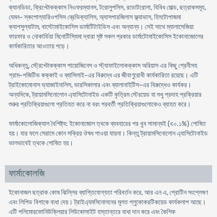
ক্যানডিডা, ক্রিপ্টোকক্কাস নিওফরম্যানস, টরোলুপসিস, রডোটরোলা, বিবিধ মোল্ড, ছত্রাকসমূহ,
যেমন- স্কপোল্যারিওপসিস ব্রেভিক্যালিস, অ্যাসপারজিলাস ফ্ল্যাভাস, হিসটোপাজমা
ক্যাপসুল্যাটাম, বাস্টোমাইকোসিস ডার্মাটিটাইডিস এবং অন্যান্য। সেই সাথে ম্যালাসেজিয়া
ফারফার ও নোকার্ডিয়া মিনোটিস্যিমা দ্বারা সৃষ্ট সকল প্রকার ডার্মাটোমাইকোসিস ইকোনাজোলের
কার্যকারিতার আওতায় পড়ে।
অধিকন্তু, স্ট্রেপ্টোকক্কাস পায়োজিনেস ও স্ট্যাফাইলোকক্কাস অরিয়াস এর কিছু শ্রেনীসহ
গ্রাম-পজিটিভ কক্কাই ও ব্যাসিলাই-এর বিরুদ্ধে এর জীবাণুরোধী কার্যকারিতা রয়েছে। এটি
ট্রাইকোমোনাস ভ্যাজাইনালিস, ভারসিকালার এবং ব্যালানাইটিস-এর বিরুদ্ধেও কার্যকর।
অন্যদিকে, ট্রায়ামসিনোলোন এ্যাসিটোনাইড একটি কৃত্রিম স্টেরয়েড যা শুধু প্রদাহ প্রক্রিয়ার
শুরুর প্রতিক্রিয়াগুলো প্রতিহত করে না বরং পরবর্তী প্রতিক্রিয়াগুলোকেও ব্যাহত করে।
ফার্মাকোলোজিক্যাল বৈশিষ্ট্য: ইকোনাজোল ত্বকে ব্যবহারের পর খুব সামান্যই (<০.১%) শোষিত
হয়। যার ফলে সেরামে কোন সক্রিয় ঔষধ পাওয়া যায়না। কিন্তু ট্রায়ামসিনোলোন এ্যাসিটোনাইড
ভালভাবেই ত্বকে শোষিত হয়।
ফার্মাকোলজি
ইকোনাজল ছত্রাক কোষ ঝিল্লির ব্যাপ্তিযোগ্যতা পরিবর্তন করে, আর এন এ, প্রোটিন সংশ্লেষণ
এবং লিপিড বিপাকে বাধা দেয়। ট্রাইএ্যমসিনোলনের মূলত গ্লুকোকরটিকয়েড কার্যকলাপ আছে।
এটি পলিমোরফোনিউক্লিয়ার লিউকোসাইট হস্তান্তরে বাধা দান করে এবং কৈশিক