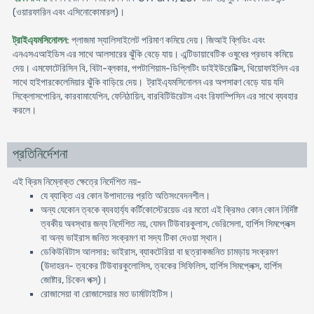
(ওয়ারফারিন এবং এসিনোকোমারল)।
ট্রাইএ্যমসিনোলন
: প্লাজমা স্যালিসাইলেট পরিমাণ কমিয়ে দেয়। জিআই ব্লিডিং এবং
এনএসএআইডিস এর সাথে আলসারের ঝুঁকি বেড়ে যায়। এন্টিডায়াবেটিক ওষুধের প্রভাব কমিয়ে
দেয়। এমফোটেরিসিন বি, বিটা-ব্লকার, পপটাশিয়াম-ডিপ্লিটিং ডাইইউরেটিক্স, থিয়োফাইলিন এর
সাথে হাইপারকেলেমিয়ার ঝুঁকি বাড়িয়ে দেয়। ট্রাইএ্যমসিনোলন এর অপসাৱণ বেড়ে যায় যদি
সিক্লোসপোরিন, কারবামাযেপিন, ফেনিঠায়িন, বারবিটিউরেটস এবং রিফাম্পিসিন এর সাথে ব্যবহার
করলে।
প্রতিনির্দেশনা
এই ক্রিম নিম্নোক্ত ক্ষেত্রে নির্দেশিত নয়-
যে ব্যাক্তি এর কোন উপাদানের প্রতি অতিসংবেদনশীল।
অন্য যেকোন ত্বকে ব্যবহার্য্য কর্টিকোস্টেরয়েড এর মতো এই ক্রিমও কোন কোন নির্দিষ্ট
ত্বকীয় অবস্থার জন্য নির্দেশিত নয়, যেমন টিউবারকুলাস, ভেরিসেলা, হার্পিস সিমপ্লেক্স
বা অন্য ভাইরাস জনিত সংক্রমণ বা সদ্য টিকা দেওয়া স্থান।
ডেকিউবিটাস আলসার: ভাইরাস, ব্যাকটেরিয়া বা ছত্রাকজনিত চামড়ায় সংক্রমণ
(উদাহরন- ত্বকের টিউবারকুলোসিস, ত্বকের সিফিলিস, হার্পিস সিমপ্লেক্স, হার্পিস
জোষ্টার, চিকেন পক্স)।
রোজাসেয়া বা রোজাসেয়ার মত ডার্মাটাইটিস।