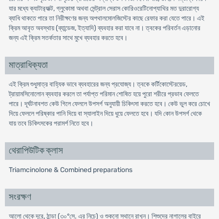
যার মধ্যে ক্যাটার‍্যাক্ট, গ্লুকোমা অথবা সেন্ট্রাল সেরাস কোরিওরেটিনোপ্যাথির মত দুরারোগ্য
ব্যাধি থাকতে পারে তা নিরীক্ষণের জন্য অপথালমোলজিস্টের কাছে রেফার করা যেতে পারে। এই
ক্রিম আবৃত অবস্থায় (ব্যান্ডেজ, ইত্যাদি) ব্যবহার করা যাবে না। ত্বকের পরিবর্তন এড়ানোর
জন্য এই ক্রিম সতর্কতার সাথে মুখে ব্যবহার করতে হবে।
মাত্রাধিক্যতা
এই ক্রিম শুধুমাত্র বাহ্যিক ভাবে ব্যবহারের জন্য প্রযোজ্য। ত্বকে কর্টিকোস্টেরয়েড,
ট্রায়ামসিনোলোন ব্যবহার করলে তা পর্যাপ্ত পরিমান শোষিত হয়ে পুরো শরীরে প্রভাব ফেলতে
পারে। দূর্ঘটনাবশত কেউ গিলে ফেললে উপসর্গ অনুযায়ী চিকিৎসা করতে হবে। কেউ ভুল করে চোখে
দিয়ে ফেললে পরিষ্কার পানি দিয়ে বা স্যালাইন দিয়ে ধুয়ে ফেলতে হবে। যদি কোন উপসর্গ থেকে
যায় তবে চিকিৎসকের পরামর্শ নিতে হবে।
থেরাপিউটিক ক্লাস
Triamcinolone & Combined preparations
সংরক্ষণ
আলো থেকে দূরে, ঠান্ডা (৩০°সে. এর নিচে) ও শুকনো স্থানে রাখুন। শিশুদের নাগালের বাইরে