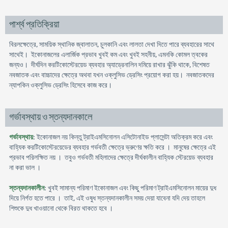
পার্শ্ব প্রতিক্রিয়া
বিরলক্ষেত্রে, সাময়িক স্থানিক জ্বালাতন, চুলকানি এবং লালতা দেখা দিতে পারে ব্যবহারের সাথে
সাথেই। ইকোনাজলের এলার্জিক প্রভাব খুবই কম এবং খুবই সহনীয়, এমনকি কোমল ত্বকের
জন্যও। দীর্ঘদিন করটিকোস্টেরয়েড ব্যবহার অ্যাড্রেনালিন দমিয়ে রাখার ঝুঁকি থাকে, বিশেষত
নবজাতক এবং বাচ্চাদের ক্ষেত্রে অথবা যখন ওক্লুসিভ ড্রেসিং প্রয়োগ করা হয়। নবজাতকদের
ন্যাপকিন ওক্লুসিভ ড্রেসিং হিসেবে কাজ করে।
গর্ভাবস্থায় ও স্তন্যদানকালে
গর্ভাবস্থায়
: ইকোনাজল নয় কিন্তু ট্রাইএমসিনোলন এসিটোনাইড প্লাসেন্টা অতিক্রম করে এবং
বাহ্যিক করটিকোস্টেরয়েডের ব্যবহার গর্ভবতী ক্ষেত্রে ভ্রুণের ক্ষতি করে । মানুষের ক্ষেত্রে এই
প্রভাব পরিলক্ষিত নয় । তবুও গর্ভবতী মহিলাদের ক্ষেত্রে দীর্ঘকালীন বাহ্যিক স্টেরয়েড ব্যবহার
না করা ভাল ।
স্তন্যদানকালীন
: খুবই সামান্য পরিমাণ ইকোনাজল এবং কিছু পরিমাণ ট্রাইএমসিনোলন মায়ের দুধ
দিয়ে নির্গত হতে পারে । তাই, এই ওষুধ স্তন্যদানকালীন সময় দেয়া যাবেনা যদি দেয় তাহলে
শিশুকে দুধ খাওয়ানো থেকে বিরত থাকতে হবে ।