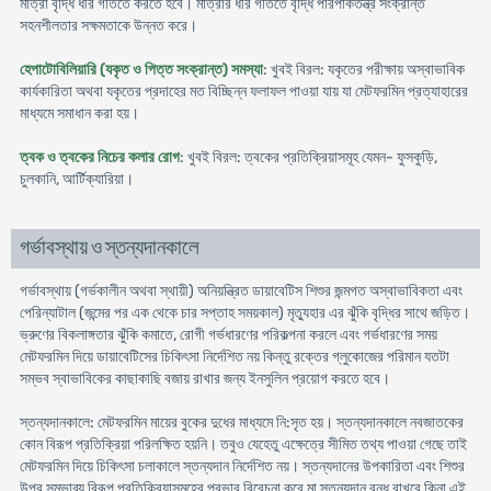
মাত্রা বৃদ্ধি ধীর গতিতে করতে হবে। মাত্রার ধীর গতিতে বৃদ্ধি পরিপাকতন্ত্র সংক্রান্ত
সহনশীলতার সক্ষমতাকে উন্নত করে।
হেপাটোবিলিয়ারি (যকৃত ও পিত্ত সংক্রান্ত) সমস্যা
: খুবই বিরল: যকৃতের পরীক্ষায় অস্বাভাবিক
কার্যকারিতা অথবা যকৃতের প্রদাহের মত বিচ্ছিন্ন ফলাফল পাওয়া যায় যা মেটফরমিন প্রত্যাহারের
মাধ্যমে সমাধান করা হয়।
ত্বক ও ত্বকের নিচের কলার রোগ
: খুবই বিরল: ত্বকের প্রতিক্রিয়াসমূহ যেমন- ফুসকুড়ি,
চুলকানি, আর্টিক্যারিয়া।
গর্ভাবস্থায় ও স্তন্যদানকালে
গর্ভাবস্থায় (গর্ভকালীন অথবা স্থায়ী) অনিয়ন্ত্রিত ডায়াবেটিস শিশুর জন্মগত অস্বাভাবিকতা এবং
পেরিন্যাটাল (জন্মের পর এক থেকে চার সপ্তাহ সময়কাল) মৃত্যুহার এর ঝুঁকি বৃদ্ধির সাথে জড়িত।
ভ্রুণের বিকলাঙ্গতার ঝুঁকি কমাতে, রোগী গর্ভধারণের পরিকল্পনা করলে এবং গর্ভধারণের সময়
মেটফরমিন দিয়ে ডায়াবেটিসের চিকিৎসা নির্দেশিত নয় কিন্তু রক্তের গ্লুকোজের পরিমান যতটা
সম্ভব স্বাভাবিকের কাছাকাছি বজায় রাখার জন্য ইনসুলিন প্রয়োগ করতে হবে।
স্তন্যদানকালে: মেটফরমিন মায়ের বুকের দুধের মাধ্যমে নি:সৃত হয়। স্তন্যদানকালে নবজাতকের
কোন বিরূপ প্রতিক্রিয়া পরিলক্ষিত হয়নি। তবুও যেহেতু এক্ষেত্রে সীমিত তথ্য পাওয়া গেছে তাই
মেটফরমিন দিয়ে চিকিৎসা চলাকালে স্তন্যদান নির্দেশিত নয়। স্তন্যদানের উপকারিতা এবং শিশুর
উপর সম্ভাব্য বিরূপ প্রতিক্রিয়াসমূহের প্রভাব বিবেচনা করে মা স্তন্যদান বন্ধ রাখবে কিনা এই