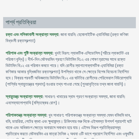
পার্শ্ব প্রতিক্রিয়া
রক্ত এবং লসিকানালী সংক্রান্ত সমস্যা
: জানা যায়নি: হেমোলাইটিক এ্যানিমিয়া (রক্ত কণিকা
বিধ্বংসী রক্তস্বল্পতা)
পরিপাক এবং পুষ্টি সংক্রান্ত সমস্যা
: খুবই বিরল: ল্যাকটিক এসিডোসিস (শরীরে ল্যাকটেট এর
পরিমাণ বৃদ্ধি)। দীর্ঘ-দিন মেটফরমিন গ্রহণে ভিটামিন বি১২ এর শোষণ হ্রাসের সাথে রক্তে
ভিটামিন বি১২ এর পরিমান কমতে পারে। যদি রোগীর ম্যাগালোব্লাসটিক এ্যানিমিয়া (রক্ত
কণিকার আকার বৃদ্ধিজনিত রক্তস্বল্পতা) উপস্থিত থাকে সে ক্ষেত্রে বিশেষ বিবেচনা নির্দেশিত
হবে। বিক্রয় পরবর্তী অভিজ্ঞতায় ভিটামিন বি১২ এর ঘাটতির রোগীদের পেরিফেরাল নিউরোপ্যাথি
(পার্শ্বিয় স্নায়ুতন্ত্রের প্রদাহ) হওয়ার তথ্য পাওয়া গেছে (পুনরাবৃত্তির তথ্য জানা যায়নি)।
স্নায়ুতন্ত্র সংক্রান্ত সমস্যা
: সাধারণ: খাবারের স্বাদ গ্রহণ সংক্রান্ত সমস্যা, জানা যায়নি:
এনসেফ্যালোপ্যাথি (মস্তিষ্কের রোগ)।
পরিপাকতন্ত্র সংক্রান্ত সমস্যা
: খুব সাধারণ: পরিপাকতন্ত্র সংক্রান্ত সমস্যা যেমন বমিবমি ভাব,
বমি, ডায়রিয়া, পেটের ব্যথা এবং ক্ষুধামান্দ্য। চিকিৎসার শুরু দিকে এইসমস্ত উপসর্গ প্রায়শই ঘটে
থাকে এবং অধিকাংশ ক্ষেত্রে অনায়াসে সমাধান হয়ে যায়। এইসব বিরূপ প্রতিক্রিয়াসমূহ
প্রতিরোধ করতে মেটফরমিন এর মাত্রা দৈনিক ২ অথবা ৩টি ভাগে প্রয়োগ নির্দেশিত এবং ওষুধটির