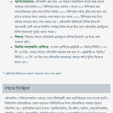
প্রাপ্তবয়স্কদের
: মেটফরমিন এক্স.আর. এর সাধারণ প্রারম্ভিক মাত্রা হচ্ছে রাতের
খাবারের সাথে দৈনিক ৫০০ মিলিগ্রাম করে একবার। মাত্রা ৫০০ মিলিগ্রাম করে
সাপ্তাহিকভাবে বৃদ্ধি করে দৈনিক সর্বোচ্চ ২০০০ মিলিগ্রাম পর্যন্ত বৃদ্ধি করা যাবে এবং
রাতের খাবারের সাথে একবারে সেবন করতে হবে অথবা ১০০০ মিলিগ্রাম করে দিনে
দুইবার খাবারের সাথে সেবন করতে হবে। মেটফরমিন ইমিডিয়েট রিলিজ ট্যাবলেট
গ্রহণকারী রোগী তাদের নির্দেশিত সর্বোচ্চ দৈনিক মাত্রা ঠিক রেখে মেটফরমিন এক্সটেন্ডেড
রিলিস ট্যাবলেটে স্যুইচ করতে পারবে।
শিশুদের
: শিশুদের ক্ষেত্রে মেটফরমিন এক্সটেন্ডেড রিলিজ ট্যাবলেট এর উপর কোন
গবেষণা হয়নি।
কিডনির সমস্যাজনিত রোগীদের
: যে সকল রোগীদের eGFR ৩০ মিঃলিঃ/মিনিট/১.৭৩
২
মি
এর নিচে, তাদের ক্ষেত্রে মেটফরমিন ব্যবহার করা যাবে না। eGFR ৪৫ মিঃলিঃ/
২
মিনিট/১.৭৩ মি
এর নিচে হলে মেটফরমিন ব্যবহারের ক্ষেত্রে ক্ষতি/সুবিধা বিবেচনা
করতে হবে।
* রেজিস্টার্ড চিকিৎসকের পরামর্শ মোতাবেক ঔষধ সেবন করুন
'
ঔষধের মিথষ্ক্রিয়া
মেটফরমিন ও ফিউরোসেমাইড একত্রে সেবনে দীর্ঘমেয়াদী কোন প্রতিক্রিয়ার তথ্য পাওয়া যায়নি।
নিফিডিপিন মেটফরমিনের শোষণ বাড়ালেও নিফিডিপিনের উপর মেটফরমিনের সামান্য প্রভাব
পরিলক্ষিত হয়। ক্যাটায়নিক ড্রাগ (যেমন: অ্যামিলোরাইড, ডিগোক্সিন, মরফিন, প্রোকেইনামাইড,