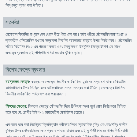
সিদ্ধান্ত গ্রহণ করা উচিত।
সতর্কতা
মেনোরাল কিডনির মাধ্যমে দেহ থেকে ধীরে ধীরে বের হয়। তাই শরীরে মেটফরমিন জমা হওয়া ও
ল্যাকটিক এসিডোসিস হওয়ার সম্ভাবনা কিডনির অক্ষমতার মাত্রার উপর নির্ভর করে। মেটফরমিন
শরীরে ভিটামিন বি১২ এর পরিমাণ কমায় এবং ইনসুলিন বা ইনসুলিন সিক্রেটোগগ এর সাথে
একত্রে ব্যবহারে হাইপোগ্লাইসেমিয়া হওয়ার ঝুঁকি বাড়ায়।
বিশেষ ক্ষেত্রে ব্যবহার
বয়স্কদের ক্ষেত্রে
: বয়স্কদের ক্ষেত্রে কিডনীর কার্যকারিতা হ্রাসের সম্ভাবনা থাকায় কিডনীর
কার্যকারিতার উপর ভিত্তি করে মেটফরমিনের মাত্রা সমন্বয় করা উচিত। সেক্ষেত্রে নিয়মিত
কিডনীর কার্যকারিতা পর্যবেক্ষণ করা প্রয়োজন।
শিশুদের ক্ষেত্রে
: শিশুদের ক্ষেত্রে মেটফরমিন দিয়ে চিকিৎসা শুরুর পূর্বে রোগ নির্নয় করে নিশ্চিত
হতে হবে যে, রোগীর টাইপ-২ ডায়াবেটিস মেলাইটাস রয়েছে।
এক বছর ধরে করা নিয়ন্ত্রিত ক্লিনিক্যাল পরীক্ষায় শিশুর স্বাভাবিক বৃদ্ধি এবং বয়:সন্ধি কালীন
বৃদ্ধির উপর মেটফরমিনের কোন প্রভাব পাওয়া যায়নি এবং এই সুনির্দিষ্ট বিষয়ের উপর দীর্ঘমেয়াদী
কোন তথ্য নেই। তাই এসব বিষয়ের উপর মেটফরমিন দ্বারা চিকিৎসাধীন শিশুদের বিশেষভাবে