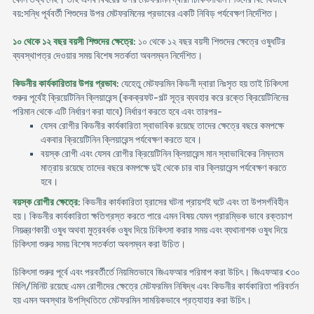
বয়:সন্ধি পূর্ববর্তী শিশুদের উপর মেটফরমিনের প্রভাবের একটি নিবিড় পর্যবেক্ষণ নির্দেশিত।
১০ থেকে ১২ বছর বয়সী শিশুদের ক্ষেত্রে
: ১০ থেকে ১২ বছর বয়সী শিশুদের ক্ষেত্রে ওষুধটির
ব্যবস্থাপত্র দেওয়ার সময় বিশেষ সতর্কতা অবলম্বন নির্দেশিত।
কিডনীর কার্যকারিতার উপর প্রভাব
: যেহেতু মেটফরমিন কিডনী দ্বারা নিঃসৃত হয় তাই চিকিৎসা
শুরুর পূর্বেই ক্রিয়েটিনিন ক্লিয়ারেন্স (ককক্রফট-গল্ট সূত্র ব্যবহার করে রক্তে ক্রিয়েটিনিনের
পরিমান থেকে এটি নির্ধারণ করা যাবে) নির্ধারণ করতে হবে এবং তারপর-
যেসব রোগীর কিডনীর কার্যকারিতা স্বাভাবিক রয়েছে তাদের ক্ষেত্রে বছরে কমপক্ষে
একবার ক্রিয়েটিনিন ক্লিয়ারেন্স পর্যবেক্ষণ করতে হবে।
বয়স্ক রোগী এবং যেসব রোগীর ক্রিয়েটিনিন ক্লিয়ারেন্স মান স্বাভাবিকের নিম্নতম
মাত্রায় রয়েছে তাদের বছরে কমপক্ষে দুই থেকে চার বার ক্লিয়ারেন্স পর্যবেক্ষণ করতে
হবে।
বয়স্ক রোগীর ক্ষেত্রে
: কিডনীর কার্যকারিতা হ্রাসের ঘটনা প্রায়শই ঘটে এবং তা উপসর্গবিহীন
হয়। কিডনীর কার্যকারিতা ক্ষতিগ্রস্ত করতে পারে এমন বিষয় যেমন প্রারম্ভিক ভাবে রক্তচাপ
নিয়ন্ত্রণকারী ওষুধ অথবা মুত্রবর্ধক ওষুধ দিয়ে চিকিৎসা করার সময় এবং ব্যথানাশক ওষুধ দিয়ে
চিকিৎসা শুরুর সময় বিশেষ সতর্কতা অবলম্বন করা উচিত।
চিকিৎসা শুরুর পূর্বে এবং পরবর্তীর্তে নিয়মিতভাবে জিএফআর পরিমাপ করা উচিৎ। জিএফআর <৩০
মিলি/মিনিট রয়েছে এমন রোগীদের ক্ষেত্রে মেটফরমিন নিষিদ্ধ এবং কিডনীর কার্যকারিতা পরিবর্তন
হয় এমন অবস্থার উপস্থিতিতে মেটফরমিন সাময়িকভাবে প্রত্যাহার করা উচিৎ।