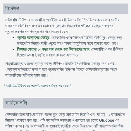
নির্দেশনা
-
মেটফরমিন টাইপ
২
ডায়াবেটিস
মেলাইটাস
এর
চিকিৎসায়
নির্দেশিত
বিশেষ
করে
যেসব
রোগীর
ওজন
মাত্রাতিরিক্ত
এবং
এককভাবে
খাদ্যাভ্যাস
নিয়ন্ত্রণ
ও
শরীরচর্চার
মাধ্যমে
রক্তের
গ্লুকোজের
পরিমাণ
পর্যাপ্ত
পরিমানে
নিয়ন্ত্রণ
হয়
না
।
মেটফরমিন
প্রাপ্ত
বয়স্কদের
ক্ষেত্রে
:
একক
চিকিৎসা
হিসেবে
অথবা
মুখে
সেব্য
অন্য
ডায়াবেটিস
নিয়ন্ত্রণকারী
ওষুধের
সাথে
অথবা
ইনসুলিনের
সাথে
ব্যবহৃত
হতে
পারে
।
মেটফরমিন
শিশুদের
ক্ষেত্রে
১০
বছর
বয়স
থেকে
এবং
কিশোরদের
জন্য
:
একক
চিকিৎসা
হিসেবে
অথবা
ইনসুলিনের
সাথে
ব্যবহৃত
হতে
পারে
।
মাত্রাতিরিক্ত
-
,
ওজনের
প্রাপ্ত
বয়স্ক
টাইপ
২
ডায়াবেটিস
রোগীদের
ক্ষেত্রে
দেখা
গেছে
খাদ্যাভ্যাস
নিয়ন্ত্রণে
কাজ
না
হলে
প্রথম
সারির
চিকিৎসা
হিসেবে
মেটফরমিন
ব্যবহার
করলে
ডায়াবেটিসের
জটিলতা
হ্রাস
পায়
।
* রেজিস্টার্ড চিকিৎসকের পরামর্শ মোতাবেক ঔষধ সেবন করুন
'
ফার্মাকোলজি
মেটফরমিন হচ্ছে বাইগুয়ানাইড ধরনের মুখে সেব্য ডায়াবেটিস বিরোধী ঔষধ যা টাইপ ২ ডায়াবেটিস
নিয়ন্ত্রণে ব্যবহার করা হয়। এটি স্বাভাবিক অবস্থায় ও খাবারের পর রক্তে Glucose এর
পরিমাণ কমায়। এর কার্যপ্রনালী সালফোনাইলইউরিয়া থেকে ভিন্ন এবং এটি হাইপোগ্লাইসেমিয়া