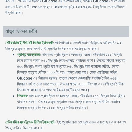
করে না। মেটফরমিন যকৃতের Glucose এর উৎপাদন কমায়, অন্ত্রের Glucose শোষণ কমায়
এবং পেরিফেরাল Glucose গ্রহণ ও ব্যবহারকে বৃদ্ধি করার মাধ্যমে ইনসুলিনের সংবেদনশীলতা
উন্নতি করে।
মাত্রা ও সেবনবিধি
মেটফরমিন ইমিডিয়েট রিলিজ ট্যাবলেট
: কার্যকারিতা ও সহনশীলতার ভিত্তিতে মেটফরমিন এর
নিজস্ব মাত্রা থাকবে যেন উহা উল্লে­খিত দৈনিক মাত্রা অতিক্রম না করে।
প্রাপ্ত বয়স্কদের
: সাধারনত প্রারম্ভিক সেবনমাত্রা হচ্ছে মেটফরমিন ৫০০ মিঃগ্রাঃ
দিনে দুইবার অথবা ৮৫০ মিঃগ্রাঃ দিনে একবার খাবারের সাথে। ঔষধের মাত্রা সপ্তাহে
৫০০ মিঃগ্রাঃ অথবা প্রতি দুই সপ্তাহে ৮৫০ মিঃগ্রাঃ করে বাড়ানো উচিত, এভাবে
বিভক্ত মাত্রায় দৈনিক ২০০০ মিঃগ্রাঃ পর্যন্ত দেয়া যায়। যেসব রোগীদের অধিক
Glucose এর নিয়ন্ত্রন দরকার, তাদের ক্ষেত্রে মেটফরমিন সর্বোচ্চ দৈনিক ২৫৫০
মিঃগ্রাঃ পর্যন্ত দেয়া যেতে পারে। ঔষধের মাত্রা ২০০০ মিঃগ্রাঃ এর বেশী হলে দৈনিক
তিনবার খাবারের সাথে খেলে অধিকতর সহনীয় হতে পারে।
শিশুদের
: সাধারনত প্রারম্ভিক সেবনমাত্রা হচ্ছে মেটফরমিন ৫০০ মিঃগ্রাঃ দিনে দুইবার
খাবারের সাথে। ঔষধের মাত্রা সপ্তাহে ৫০০ মিঃগ্রাঃ করে বাড়ানো উচিত, এভাবে
বিভক্ত মাত্রায় দৈনিক ২০০০ মিঃগ্রাঃ পর্যন্ত দেয়া যায়।
মেটফরমিন এক্সটেন্ডেড রিলিস ট্যাবলেটে
: ইহা পুরোটা একসাথে মুখে সেবন করতে হবে এবং কখনও
পিষে, কাটা বা চিবানো যাবে না।