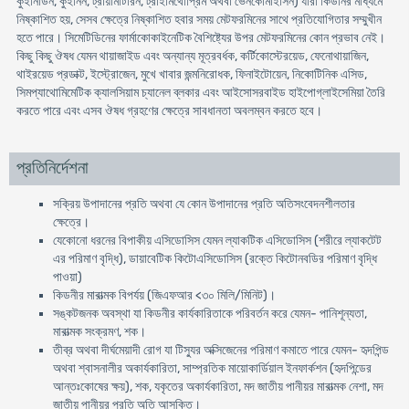
কুইনিডিন, কুইনিন, ট্রায়ামটিরিন, ট্রাইমিথোপ্রিম অথবা ভেনকোমাইসিন) যারা কিডনির মাধ্যমে
নিষ্কাশিত হয়, সেসব ক্ষেত্রে নিষ্কাশিত হবার সময় মেটফরমিনের সাথে প্রতিযোগিতার সম্মুখীন
হতে পারে। সিমেটিডিনের ফার্মাকোকাইনেটিক বৈশিষ্ট্যের উপর মেটফরমিনের কোন প্রভাব নেই।
কিছু কিছু ঔষধ যেমন থায়াজাইড এবং অন্যান্য মূত্রবর্ধক, কর্টিকোস্টেরয়েড, ফেনোথায়াজিন,
থাইরয়েড প্রডাক্ট, ইস্ট্রোজেন, মুখে খাবার জন্মনিরোধক, ফিনাইটোয়েন, নিকোটিনিক এসিড,
সিমপ্যাথোমিমেটিক ক্যালসিয়াম চ্যানেল ব্লকার এবং আইসোসরবাইড হাইপোগ্লাইসেমিয়া তৈরি
করতে পারে এবং এসব ঔষধ গ্রহণের ক্ষেত্রে সাবধানতা অবলম্বন করতে হবে।
প্রতিনির্দেশনা
সক্রিয় উপাদানের প্রতি অথবা যে কোন উপাদানের প্রতি অতিসংবেদনশীলতার
ক্ষেত্রে।
যেকোনো ধরনের বিপাকীয় এসিডোসিস যেমন ল্যাকটিক এসিডোসিস (শরীরে ল্যাকটেট
এর পরিমাণ বৃদ্ধি), ডায়াবেটিক কিটোএসিডোসিস (রক্তে কিটোনবডির পরিমাণ বৃদ্ধি
পাওয়া)
কিডনীর মারাত্মক বিপর্যয় (জিএফআর <৩০ মিলি/মিনিট)।
সঙ্কটজনক অবস্থা যা কিডনীর কার্যকারিতাকে পরিবর্তন করে যেমন- পানিশূন্যতা,
মারাত্মক সংক্রমণ, শক।
তীব্র অথবা দীর্ঘমেয়াদী রোগ যা টিস্যুর অক্সিজেনের পরিমাণ কমাতে পারে যেমন- হৃদপিন্ড
অথবা শ্বাসনালীর অকার্যকারিতা, সাম্প্রতিক মায়োকার্ডিয়াল ইনফার্কশন (হৃদপিন্ডের
আন্তঃকোষের ক্ষয়), শক, যকৃতের অকার্যকারিতা, মদ জাতীয় পানীয়র মারাত্মক নেশা, মদ
জাতীয় পানীয়র প্রতি অতি আসক্তি।