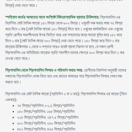
মিগ্রা) দেয়া যেতে পারে।
স্পাইনাল কর্ডের আঘাতের সাথে সংশ্লিষ্ট নিউরোপ্যাথিক ব্যাথার চিকিৎসায়
: প্রিগাবালিন এর
নির্দেশিত মোট দৈনিক মাত্রা ১৫০ মিগ্রা থেকে ৬০০ মিগ্রা। ওষুধটি শুরু করার সময় ৭৫ মিগ্রা
করে দিনে ২ বার (মোট দৈনিক মাত্রা ১৫০ মিগ্রা) দিতে হবে। ওষুধের কার্যকারিতা এবং ওষুধের
প্রতি রোগীর সহনশীলতার উপর ভিত্তি করে এক সপ্তাহের মধ্যে মাত্রা বৃদ্ধি করে ১৫০ করে
দিনে ২ বার (মোট দৈনিক মাত্র ৩০০ মিগ্রা) দেয়া যেতে পারে। ১৫০ মিগ্রা করে দিনে ২ বার
মাত্রার চিকিৎসার ২ থেকে ৩ সপ্তাহ পরেও যথেষ্ট ব্যাথা নিরসন না হলে, যে সকল রোগী
প্রিগাবালিন এর অতিরিক্ত মাত্রার প্রতি সহনশীল তাদের ক্ষেত্রে ৩০০ মিগ্রা করে দিনে ২ বার
দেওয়া যেতে পারে।
প্রিগাবালিন থেকে প্রিগাবালিন সিআর এ পরিবর্তন করার সময়
: রোগীদের নির্দেশনা অনুযায়ী তাদের
সকালের প্রিগাবালিন ডোজ নিতে হবে এবং রাতের খাবারের পরে প্রিগাবালিন সিআর সেবন শুরু
করতে হবে।
প্রিগাবালিন এর মোট দৈনিক মাত্রা (প্রতিদিন ২ বা ৩ বার): প্রিগাবালিন সিআর এর মাত্রা (দিনে
একবার):
৭৫ মিগ্রা/প্রতিদিন: ৮২.৫ মিগ্রা/প্রতিদিন
১৫০ মিগ্রা/প্রতিদিন: ১৬৫ মিগ্রা/প্রতিদিন
২২৫ মিগ্রা/প্রতিদিন: ২৪৭.৫ মিগ্রা/প্রতিদিন
৩০০ মিগ্রা/প্রতিদিন: ৩৩০ মিগ্রা/প্রতিদিন
৪৫০ মিগ্রা/প্রতিদিন: ৪৯৫ মিগ্রা/প্রতিদিন