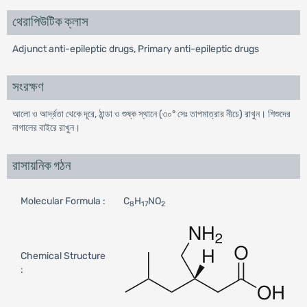
থেরাপিউটিক ক্লাস
Adjunct anti-epileptic drugs, Primary anti-epileptic drugs
সংরক্ষণ
আলো ও আর্দ্রতা থেকে দূরে, ঠান্ডা ও শুষ্ক স্থানে (৩০° সেঃ তাপমাত্রার নীচে) রাখুন। শিশুদের
নাগালের বাইরে রাখুন।
রাসায়নিক গঠন
Molecular Formula :
C
H
NO
8
17
2
Chemical Structure
: