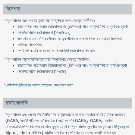
নির্দেশনা
প্রিগাবালিন ফিল্ম কোটেড ট্যাবলেট নিম্নোক্ত সকল ক্ষেত্রে নির্দেশিতঃ
ডায়াবেটিক পেরিফেরাল নিউরোপ্যাথির (ডিপিএন) সাথে সংশ্লিষ্ট নিউরোপ্যাথিক ব্যাথা
পোস্টহার্পেটিক নিউরালজিনা (পিএইচএন)
এক মাস ও এর বেশি বয়সীদের ক্ষেত্রে পার্সিয়াল অনসেট সিজারের সহায়ক চিকিৎসা
ফাইব্রোমাথেলজিয়া
স্পাইনাল কর্ডের আঘাতের সাথে সংশ্লিষ্ট নিউরোপ্যাথিক ব্যথা
প্রিগাবালিন কন্ট্রল রিলিজ ট্যাবলেট নিম্নলিখিত ক্ষেত্রে নির্দেশিতঃ
ডায়াবেটিক পেরিফেরাল নিউরোপ্যাথির (ডিপিএন) সাথে সংশ্লিষ্ট নিউরোপ্যাথিক ব্যথা
পোস্টহার্পেটিক নিউরালজিয়া (পিএইচ)
* রেজিস্টার্ড চিকিৎসকের পরামর্শ মোতাবেক ঔষধ সেবন করুন
'
ফার্মাকোলজি
প্রিগাবালিন এক ধরনের ইনহিবিটরি নিউরোট্রান্সমিটার যা গামা-অ্যামিনোবিউটাইরিক এসিডের
(GABA) একটি গাঠনিক ডেরিভেটিভ। এটি সরাসরি GABA
, GABA
, অথবা
A
B
বেনজোডায়াজেপিন রিসেপ্টরের সাথে যুক্ত হয় না। প্রিগাবালিন কেন্দ্রীয় স্নায়ুতন্ত্রের টিস্যুসমূহের
Alpha
-delta সাইটের (ভোল্টেজ-গেটেড ক্যালসিয়াম চ্যানেলের একটি অতিরিক্ত
2