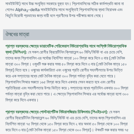
সাবইউনিট) সাথে উচ্চ সংযুক্তি সহকারে যুক্ত হন। প্রিগাবালিনের সঠিক কার্যপদ্ধতি জানা না
গেলেও Alpha
-delta সাবইউনিটের সাথে সংযুক্তিই প্রিগাবালিনের ব্যথা নিরোধক এবং
2
খিচুনি বিরোধী প্রভাবের জন্য দায়ী বলে প্রাণীদের উপর পরীক্ষায় জানা গেছে।
ঔষধের মাত্রা
প্রাপ্ত বয়স্কদের ক্ষেত্রে ডায়াবেটিক পেরিফেরাল নিউরোপ্যাথির সাথে সংশ্লিষ্ট নিউরোপ্যাথিক
ব্যথা (ডিপিএন)
: যে সকল রোগীর ক্রিয়েটিনিন ক্লিয়ারেন্স ৬০ মিলি/মিনিট বা এর চেয়ে বেশি,
তাদের জন্য প্রিগাবালিন এর সর্বোচ্চ নির্দেশিত মাত্রা ১০০ মিগ্রা করে দিনে ৩ বার (মোট দৈনিক
মাত্রা ৩০০ মিগ্রা। ওষুধটি শুরু করার সময় ৫০ মিগ্রা করে দিনে ৩ বার (মোট দৈনিক মাত্র ১৫০
মিগ্রা) দিতে হবে। ওষুধের কার্যকারিতা এবং ওষুধের প্রতি রোগীর সহনশীলতার উপর ভিত্তি
করে এক সপ্তাহের মধ্যে মোট দৈনিক মাত্রা ৩০০ মিগ্রা পর্যন্ত বৃদ্ধি করা যেতে পারে।
প্রিগাবালিন সিআর শুরুতে ১৬৫ মিগ্রা করে দিনে একবার সেবন করতে হবে এবং রোগীর
প্রতিক্রিয়া এবং সহনশীলতার উপর ভিত্তি করে ১ সপ্তাহের মধ্যে প্রতিদিন একবার ৩০০ মিগ্রা
পর্যন্ত মাত্রা বৃদ্ধি করা যেতে পারে। এ ক্ষেত্রে প্রিগাবালিন সিআর এর সর্বোচ্চ মাত্রা হলো ৩০০
মিগ্রা করে দিনে একবার।
প্রাপ্ত বয়স্কদের ক্ষেত্রে পোস্টহার্পেটিক নিউরালজিয়ার চিকিৎসায় (পিএইচএন)
: যে সকল
রোগীর ক্রিয়েটিনিন ক্লিয়ারেন্স ৬০ মিলি/মিনিট বা এর চেয়ে বেশি, তাদের জন্য প্রিগাবালিন এর
নির্দেশিত মাত্রা ৭৫ মিগ্রা থেকে ১৫০ মিগ্রা করে দিনে ২ বার অথবা ৫০ মিগ্রা থেকে ১০০ মিগ্রা
করে দিনে ৩ বার (মোট দৈনিক মাত্রা ১৫০ মিগ্রা থেকে ৩০০ মিগ্রা)। ঔষধটি শুরু করার সময় ৭৫