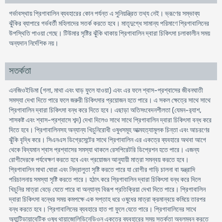
গর্ভাবস্থায় প্রিগাবালিন ব্যবহারের কোন পর্যন্ত এ সুনিয়ন্ত্রিত তথ্য নেই। ভ্রূণের সম্ভাব্য
ঝুঁকির ব্যাপারে গর্ভবর্তী মহিলাদের সতর্ক করতে হবে। মাতৃদুগ্ধে সামান্য পরিমাণে প্রিগাবালিনের
উপস্থিতি পাওয়া গেছে। টিউমার সৃষ্টির ঝুঁকি থাকায় প্রিগাবালিন দ্বারা চিকিৎসা চলাকালীন সময়
অন্যদান নির্দেশিক নয়।
সতর্কতা
এনজিওইডিমা (গলা, মাথা এবং ঘাড় ফুলে যাওয়া) এবং এর ফলে শ্বাস-প্রশ্বাসের জীবনঘাতী
সমস্যা দেখা দিতে পারে ফলে জরুরী চিকিৎসার প্রয়োজন হতে পারে। এ সকল ক্ষেত্রে সাথে সাথে
প্রিগাবালিন দ্বারা চিকিৎসা বন্ধ করে দিতে হবে। এছাড়া অতিসংবেদনশীলতা (যেমন-র‍্যাশ,
শাসকষ্ট এবং শ্বাস-প্রশ্বাসে শব্দ) দেখা দিলেও সাথে সাথে প্রিগাবালিন দ্বারা চিকিৎসা বন্ধ করে
দিতে হবে। প্রিগাবালিনসহ অন্যান্য খিচুনিরোধী ওষুধসমূহ আত্মহত্যামূলক চিন্তা এবং আচরণের
ঝুঁকি বৃদ্ধি করে। সিএনএস ডিগ্রেসেন্টের সাথে প্রিগাবালিন এর একত্রে ব্যবহারে অথবা আগে
থেকে বিদ্যমান শ্বাস প্রশ্বাসের সমস্যা থাকলে রেসপিরেটরি ডিপ্রেশন হতে পারে। এজন্য
রোগীদেরকে পর্যবেক্ষণ করতে হবে এবং প্রয়োজন আনুযায়ী মাত্রা সমন্বয় করতে হবে।
প্রিগাবালিন মাথা ঘোরা এবং নিদ্রালুতা সৃষ্টি করতে পারে যা রোগীর গাড়ি চালনা বা যন্ত্রাদি
পরিচালনায় সমস্যা সৃষ্টি করতে পারে। হঠাৎ করে প্রিগাবালিন দ্বারা চিকিৎসা বন্ধ করে দিলে
খিচুনির মাত্রা বেড়ে যেতে পারে বা অন্যান্য বিরূপ প্রতিক্রিয়া দেখা দিতে পারে। প্রিগাবালিন
দ্বারা চিকিৎসা বন্ধের সময় কমপক্ষে এক সপ্তাহ ধরে ওষুধের মাত্রা ক্রমান্বয়ে কমিয়ে তারপর
বন্ধ করতে হবে। প্রিগাবালিনের ব্যবহারে হাত পা ফুলে যেতে পারে। প্রিগাবালিনের সাথে
অ্যান্টিডায়াবেটিক ওষুধ থায়াজোলিডিনেডিওন একত্রে ব্যবহারের সময় সতর্কতা অবলম্বন করতে