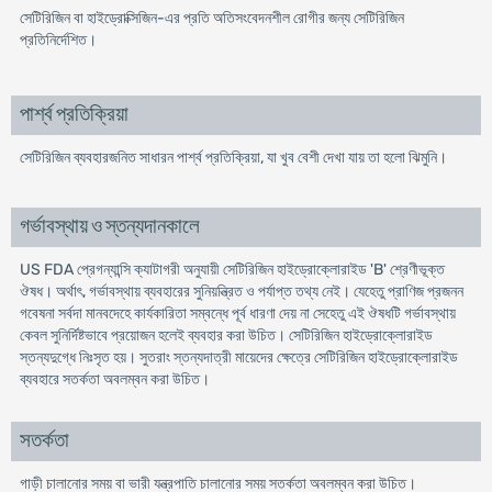
সেটিরিজিন বা হাইড্রোক্সিজিন-এর প্রতি অতিসংবেদনশীল রোগীর জন্য সেটিরিজিন
প্রতিনির্দেশিত।
পার্শ্ব প্রতিক্রিয়া
সেটিরিজিন ব্যবহারজনিত সাধারন পার্শ্ব প্রতিক্রিয়া, যা খুব বেশী দেখা যায় তা হলো ঝিমুনি।
গর্ভাবস্থায় ও স্তন্যদানকালে
US FDA প্রেগন্যান্সি ক্যাটাগরী অনুযায়ী সেটিরিজিন হাইড্রোক্লোরাইড 'B' শ্রেণীভূক্ত
ঔষধ। অর্থাৎ, গর্ভাবস্থায় ব্যবহারের সুনিয়ন্ত্রিত ও পর্যাপ্ত তথ্য নেই। যেহেতু প্রাণিজ প্রজনন
গবেষনা সর্বদা মানবদেহে কার্যকারিতা সম্বন্ধে পূর্ব ধারণা দেয় না সেহেতু এই ঔষধটি গর্ভাবস্থায়
কেবল সুনির্দিষ্টভাবে প্রয়োজন হলেই ব্যবহার করা উচিত। সেটিরিজিন হাইড্রোক্লোরাইড
স্তন্যদুগ্ধে নিঃসৃত হয়। সুতরাং স্তন্যদাত্রী মায়েদের ক্ষেত্রে সেটিরিজিন হাইড্রোক্লোরাইড
ব্যবহারে সতর্কতা অবলম্বন করা উচিত।
সতর্কতা
গাড়ী চালানোর সময় বা ভারী যন্ত্রপাতি চালানোর সময় সতর্কতা অবলম্বন করা উচিত।