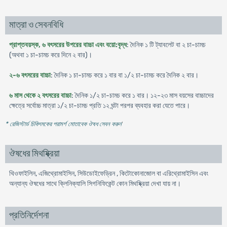
মাত্রা ও সেবনবিধি
প্রাপ্তবয়স্ক, ৬ বৎসরের উপরের বাচ্চা এবং বয়ো:বৃদ্ধ
: দৈনিক ১ টি ট্যাবলেট বা ২ চা-চামচ
(অথবা ১ চা-চামচ করে দিনে ২ বার)।
২-৬ বৎসরের বাচ্চা
: দৈনিক ১ চা-চামচ করে ১ বার বা ১/২ চা-চামচ করে দৈনিক ২ বার।
৬ মাস থেকে ২ বৎসরের বাচ্চা
: দৈনিক ১/২ চা-চামচ করে ১ বার। ১২-২৩ মাস বয়সের বাচ্চাদের
ক্ষেত্রে সর্বোচ্চ মাত্রা ১/২ চা-চামচ প্রতি ১২ ঘন্টা পরপর ব্যবহার করা যেতে পারে।
* রেজিস্টার্ড চিকিৎসকের পরামর্শ মোতাবেক ঔষধ সেবন করুন
'
ঔষধের মিথষ্ক্রিয়া
থিওফাইলিন, এজিথ্রোমাইসিন, সিউডোইফেড্রিন , কিটোকোনাজোল বা এরিথ্রোমাইসিন এবং
অন্যান্য ঔষধের সাথে ক্লিনিক্যালি সিগনিফিকেন্ট কোন মিথষ্ক্রিয়া দেখা যায় না।
প্রতিনির্দেশনা