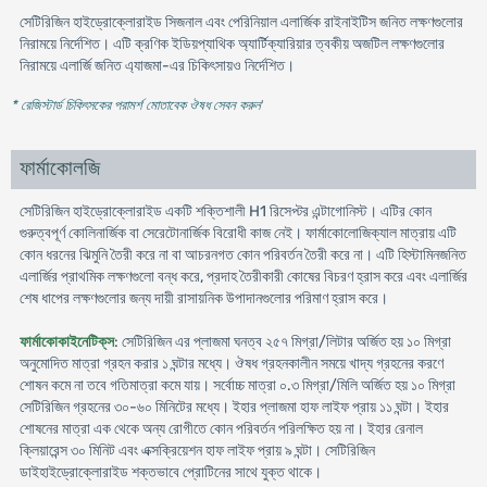
সেটিরিজিন হাইড্রোক্লোরাইড সিজনাল এবং পেরিনিয়াল এলার্জিক রাইনাইটিস জনিত লক্ষণগুলোর
নিরাময়ে নির্দেশিত। এটি ক্রণিক ইডিয়প্যাথিক অ্যার্টিক্যারিয়ার ত্বকীয় অজটিল লক্ষণগুলোর
নিরাময়ে এলার্জি জনিত এ্যাজমা-এর চিকিৎসায়ও নির্দেশিত।
* রেজিস্টার্ড চিকিৎসকের পরামর্শ মোতাবেক ঔষধ সেবন করুন
'
ফার্মাকোলজি
সেটিরিজিন হাইড্রোক্লোরাইড একটি শক্তিশালী H1 রিসেপ্টর এন্টাগোনিস্ট। এটির কোন
গুরুত্বপূর্ণ কোলিনার্জিক বা সেরেটোনার্জিক বিরোধী কাজ নেই। ফার্মাকোলোজিক্যাল মাত্রায় এটি
কোন ধরনের ঝিমুনি তৈরী করে না বা আচরনগত কোন পরিবর্তন তৈরী করে না। এটি হিস্টামিনজনিত
এলার্জির প্রাথমিক লক্ষণগুলো বন্ধ করে, প্রদাহ তৈরীকারী কোষের বিচরণ হ্রাস করে এবং এলার্জির
শেষ ধাপের লক্ষণগুলোর জন্য দায়ী রাসায়নিক উপাদানগুলোর পরিমাণ হ্রাস করে।
ফার্মাকোকাইনেটিক্‌স
: সেটিরিজিন এর প্লাজমা ঘনত্ব ২৫৭ মিগ্রা/লিটার অর্জিত হয় ১০ মিগ্রা
অনুমোদিত মাত্রা গ্রহন করার ১ ঘন্টার মধ্যে। ঔষধ গ্রহনকালীন সময়ে খাদ্য গ্রহনের করণে
শোষন কমে না তবে গতিমাত্রা কমে যায়। সর্বোচ্চ মাত্রা ০.৩ মিগ্রা/মিলি অর্জিত হয় ১০ মিগ্রা
সেটিরিজিন গ্রহনের ৩০-৬০ মিনিটের মধ্যে। ইহার প্লাজমা হাফ লাইফ প্রায় ১১ ঘন্টা। ইহার
শোষনের মাত্রা এক থেকে অন্য রোগীতে কোন পরিবর্তন পরিলক্ষিত হয় না। ইহার রেনাল
ক্লিয়ারেন্স ৩০ মিনিট এবং এক্সক্রিয়েশন হাফ লাইফ প্রায় ৯ ঘন্টা। সেটিরিজিন
ডাইহাইড্রোক্লোরাইড শক্তভাবে প্রোটিনের সাথে যুক্ত থাকে।