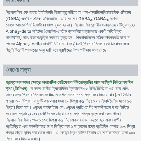
ফার্মাকোলজি
প্রিগাবালিন এক ধরনের ইনহিবিটরি নিউরোট্রান্সমিটার যা গামা-অ্যামিনোবিউটাইরিক এসিডের
(GABA) একটি গাঠনিক ডেরিভেটিভ। এটি সরাসরি GABA
, GABA
, অথবা
A
B
বেনজোডায়াজেপিন রিসেপ্টরের সাথে যুক্ত হয় না। প্রিগাবালিন কেন্দ্রীয় স্নায়ুতন্ত্রের টিস্যুসমূহের
Alpha
-delta সাইটের (ভোল্টেজ-গেটেড ক্যালসিয়াম চ্যানেলের একটি অতিরিক্ত
2
সাবইউনিট) সাথে উচ্চ সংযুক্তি সহকারে যুক্ত হন। প্রিগাবালিনের সঠিক কার্যপদ্ধতি জানা না
গেলেও Alpha
-delta সাবইউনিটের সাথে সংযুক্তিই প্রিগাবালিনের ব্যথা নিরোধক এবং
2
খিচুনি বিরোধী প্রভাবের জন্য দায়ী বলে প্রাণীদের উপর পরীক্ষায় জানা গেছে।
ঔষধের মাত্রা
প্রাপ্ত বয়স্কদের ক্ষেত্রে ডায়াবেটিক পেরিফেরাল নিউরোপ্যাথির সাথে সংশ্লিষ্ট নিউরোপ্যাথিক
ব্যথা (ডিপিএন)
: যে সকল রোগীর ক্রিয়েটিনিন ক্লিয়ারেন্স ৬০ মিলি/মিনিট বা এর চেয়ে বেশি,
তাদের জন্য প্রিগাবালিন এর সর্বোচ্চ নির্দেশিত মাত্রা ১০০ মিগ্রা করে দিনে ৩ বার (মোট দৈনিক
মাত্রা ৩০০ মিগ্রা। ওষুধটি শুরু করার সময় ৫০ মিগ্রা করে দিনে ৩ বার (মোট দৈনিক মাত্র ১৫০
মিগ্রা) দিতে হবে। ওষুধের কার্যকারিতা এবং ওষুধের প্রতি রোগীর সহনশীলতার উপর ভিত্তি
করে এক সপ্তাহের মধ্যে মোট দৈনিক মাত্রা ৩০০ মিগ্রা পর্যন্ত বৃদ্ধি করা যেতে পারে।
প্রিগাবালিন সিআর শুরুতে ১৬৫ মিগ্রা করে দিনে একবার সেবন করতে হবে এবং রোগীর
প্রতিক্রিয়া এবং সহনশীলতার উপর ভিত্তি করে ১ সপ্তাহের মধ্যে প্রতিদিন একবার ৩০০ মিগ্রা
পর্যন্ত মাত্রা বৃদ্ধি করা যেতে পারে। এ ক্ষেত্রে প্রিগাবালিন সিআর এর সর্বোচ্চ মাত্রা হলো ৩০০
মিগ্রা করে দিনে একবার।