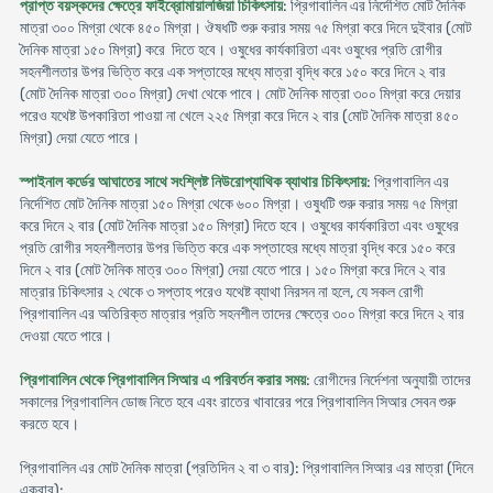
প্রাপ্ত বয়স্কদের ক্ষেত্রে ফাইব্রোমায়ালজিয়া চিকিৎসায়
: প্রিগাবালিন এর নির্দেশিত মোট দৈনিক
মাত্রা ৩০০ মিগ্রা থেকে ৪৫০ মিগ্রা। ঔষধটি শুরু করার সময় ৭৫ মিগ্রা করে দিনে দুইবার (মোট
দৈনিক মাত্রা ১৫০ মিগ্রা) করে দিতে হবে। ওষুধের কার্যকারিতা এবং ওষুধের প্রতি রোগীর
সহনশীলতার উপর ভিত্তি করে এক সপ্তাহের মধ্যে মাত্রা বৃদ্ধি করে ১৫০ করে দিনে ২ বার
(মোট দৈনিক মাত্রা ৩০০ মিগ্রা) দেখা থেকে পাবে। মোট দৈনিক মাত্রা ৩০০ মিগ্রা করে দেয়ার
পরেও যথেষ্ট উপকারিতা পাওয়া না খেলে ২২৫ মিগ্রা করে দিনে ২ বার (মোট দৈনিক মাত্রা ৪৫০
মিগ্রা) দেয়া যেতে পারে।
স্পাইনাল কর্ডের আঘাতের সাথে সংশ্লিষ্ট নিউরোপ্যাথিক ব্যাথার চিকিৎসায়
: প্রিগাবালিন এর
নির্দেশিত মোট দৈনিক মাত্রা ১৫০ মিগ্রা থেকে ৬০০ মিগ্রা। ওষুধটি শুরু করার সময় ৭৫ মিগ্রা
করে দিনে ২ বার (মোট দৈনিক মাত্রা ১৫০ মিগ্রা) দিতে হবে। ওষুধের কার্যকারিতা এবং ওষুধের
প্রতি রোগীর সহনশীলতার উপর ভিত্তি করে এক সপ্তাহের মধ্যে মাত্রা বৃদ্ধি করে ১৫০ করে
দিনে ২ বার (মোট দৈনিক মাত্র ৩০০ মিগ্রা) দেয়া যেতে পারে। ১৫০ মিগ্রা করে দিনে ২ বার
মাত্রার চিকিৎসার ২ থেকে ৩ সপ্তাহ পরেও যথেষ্ট ব্যাথা নিরসন না হলে, যে সকল রোগী
প্রিগাবালিন এর অতিরিক্ত মাত্রার প্রতি সহনশীল তাদের ক্ষেত্রে ৩০০ মিগ্রা করে দিনে ২ বার
দেওয়া যেতে পারে।
প্রিগাবালিন থেকে প্রিগাবালিন সিআর এ পরিবর্তন করার সময়
: রোগীদের নির্দেশনা অনুযায়ী তাদের
সকালের প্রিগাবালিন ডোজ নিতে হবে এবং রাতের খাবারের পরে প্রিগাবালিন সিআর সেবন শুরু
করতে হবে।
প্রিগাবালিন এর মোট দৈনিক মাত্রা (প্রতিদিন ২ বা ৩ বার): প্রিগাবালিন সিআর এর মাত্রা (দিনে
একবার):