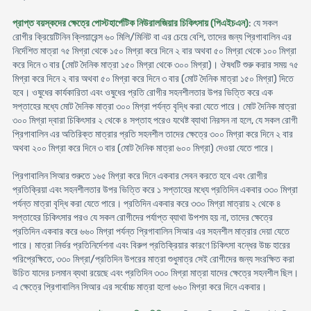
প্রাপ্ত বয়স্কদের ক্ষেত্রে পোস্টহার্পেটিক নিউরালজিয়ার চিকিৎসায় (পিএইচএন)
: যে সকল
রোগীর ক্রিয়েটিনিন ক্লিয়ারেন্স ৬০ মিলি/মিনিট বা এর চেয়ে বেশি, তাদের জন্য প্রিগাবালিন এর
নির্দেশিত মাত্রা ৭৫ মিগ্রা থেকে ১৫০ মিগ্রা করে দিনে ২ বার অথবা ৫০ মিগ্রা থেকে ১০০ মিগ্রা
করে দিনে ৩ বার (মোট দৈনিক মাত্রা ১৫০ মিগ্রা থেকে ৩০০ মিগ্রা)। ঔষধটি শুরু করার সময় ৭৫
মিগ্রা করে দিনে ২ বার অথবা ৫০ মিগ্রা করে দিনে ৩ বার (মোট দৈনিক মাত্রা ১৫০ মিগ্রা) দিতে
হবে। ওষুধের কার্যকারিতা এবং ওষুধের প্রতি রোগীর সহনশীলতার উপর ভিত্তি করে এক
সপ্তাহের মধ্যে মোট দৈনিক মাত্রা ৩০০ মিগ্রা পর্যন্ত বৃদ্ধি করা যেতে পারে। মোট দৈনিক মাত্রা
৩০০ মিগ্রা দ্বারা চিকিৎসার ২ থেকে ৪ সপ্তাহ পরেও যথেষ্ট ব্যাথা নিরসন না হলে, যে সকল রোগী
প্রিগাবালিন এর অতিরিক্ত মাত্রার প্রতি সহনশীল তাদের ক্ষেত্রে ৩০০ মিগ্রা করে দিনে ২ বার
অথবা ২০০ মিগ্রা করে দিনে ৩ বার (মোট দৈনিক মাত্রা ৬০০ মিগ্রা) দেওয়া যেতে পারে।
প্রিগাবালিন সিআর শুরুতে ১৬৫ মিগ্রা করে দিনে একবার সেবন করতে হবে এবং রোগীর
প্রতিক্রিয়া এবং সহনশীলতার উপর ভিত্তি করে ১ সপ্তাহের মধ্যে প্রতিদিন একবার ৩৩০ মিগ্রা
পর্যন্ত মাত্রা বৃদ্ধি করা যেতে পারে। প্রতিদিন একবার করে ৩৩০ মিগ্রা মাত্রায় ২ থেকে ৪
সপ্তাহের চিকিৎসার পরও যে সকল রোগীদের পর্যাপ্ত ব্যাথা উপশম হয় না, তাদের ক্ষেত্রে
প্রতিদিন একবার করে ৬৬০ মিগ্রা পর্যন্ত প্রিগাবালিন সিআর এর সহনশীল মাত্রার দেয়া যেতে
পারে। মাত্রা নির্ভর প্রতিনির্দেশনা এবং বিরুপ প্রতিক্রিয়ার কারণে চিকিৎসা বন্ধের উচ্চ হারের
পরিপ্রেক্ষিতে, ৩৩০ মিগ্রা/প্রতিদিন উপরের মাত্রা শুধুমাত্র সেই রোগীদের জন্য সংরক্ষিত করা
উচিত যাদের চলমান ব্যথা রয়েছে এবং প্রতিদিন ৩৩০ মিগ্রা মাত্রা যাদের ক্ষেত্রে সহনশীল ছিল।
এ ক্ষেত্রে প্রিগাবালিন সিআর এর সর্বোচ্চ মাত্রা হলো ৬৬০ মিগ্রা করে দিনে একবার।