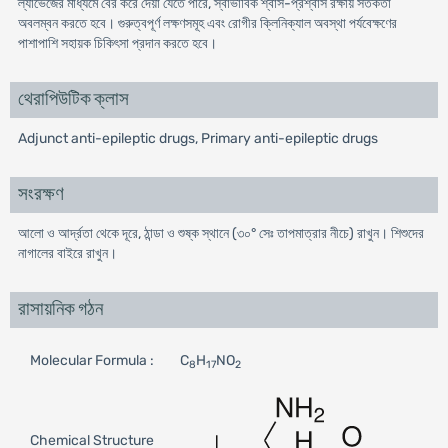
ল্যাভেজের মাধ্যমে বের করে দেয়া যেতে পারে, স্বাভাবিক শ্বাস-প্রশ্বাস রক্ষায় সতর্কতা
অবলম্বন করতে হবে। গুরুত্বপূর্ণ লক্ষণসমূহ এবং রোগীর ক্লিনিক্যাল অবস্থা পর্যবেক্ষণের
পাশাপাশি সহায়ক চিকিৎসা প্রদান করতে হবে।
থেরাপিউটিক ক্লাস
Adjunct anti-epileptic drugs, Primary anti-epileptic drugs
সংরক্ষণ
আলো ও আর্দ্রতা থেকে দূরে, ঠান্ডা ও শুষ্ক স্থানে (৩০° সেঃ তাপমাত্রার নীচে) রাখুন। শিশুদের
নাগালের বাইরে রাখুন।
রাসায়নিক গঠন
Molecular Formula :
C
H
NO
8
17
2
Chemical Structure