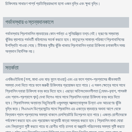
চিকিৎসার সাধারণ পার্শ্ব প্রতিক্রিয়াগুলো হলো ওজন বৃদ্ধি এবং ক্ষুধা বৃদ্ধি।
গর্ভাবস্থায় ও স্তন্যদানকালে
গর্ভাবস্থায় প্রিগাবালিন ব্যবহারের কোন পর্যন্ত এ সুনিয়ন্ত্রিত তথ্য নেই। ভ্রূণের সম্ভাব্য
ঝুঁকির ব্যাপারে গর্ভবর্তী মহিলাদের সতর্ক করতে হবে। মাতৃদুগ্ধে সামান্য পরিমাণে প্রিগাবালিনের
উপস্থিতি পাওয়া গেছে। টিউমার সৃষ্টির ঝুঁকি থাকায় প্রিগাবালিন দ্বারা চিকিৎসা চলাকালীন সময়
অন্যদান নির্দেশিক নয়।
সতর্কতা
এনজিওইডিমা (গলা, মাথা এবং ঘাড় ফুলে যাওয়া) এবং এর ফলে শ্বাস-প্রশ্বাসের জীবনঘাতী
সমস্যা দেখা দিতে পারে ফলে জরুরী চিকিৎসার প্রয়োজন হতে পারে। এ সকল ক্ষেত্রে সাথে সাথে
প্রিবালিন দ্বারা চিকিৎসা বন্ধ করে দিতে হবে। এছাড়া অতিসংবেদনশীলতা (যেমন-র‍্যাশ, শাসকষ্ট
এবং শ্বাস-প্রশ্বাসে শব্দ) দেখা দিলেও সাথে সাথে প্রিবালিন দ্বারা চিকিৎসা বন্ধ করে দিতে
হবে। প্রিবালিনসহ অন্যান্য খিচুনিরোধী ওষুধসমূহ আত্মহত্যামূলক চিন্তা এবং আচরণের ঝুঁকি
বৃদ্ধি করে। সিএনএস ডিগ্রেসেন্টের সাথে প্রিবালিন এর একত্রে ব্যবহারে অথবা আগে থেকে
বিদ্যমান শ্বাস প্রশ্বাসের সমস্যা থাকলে রেসপিরেটরি ডিপ্রেশন হতে পারে। এজন্য রোগীদেরকে
পর্যবেক্ষণ করতে হবে এবং প্রয়োজন আনুযায়ী মাত্রা সমন্বয় করতে হবে। প্রিবালিন মাথা ঘোরা
এবং নিদ্রালুতা সৃষ্টি করতে পারে যা রোগীর গাড়ি চালনা বা যন্ত্রাদি পরিচালনায় সমস্যা সৃষ্টি করতে