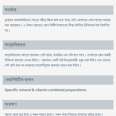
সতর্কতা
বৃক্কের অকার্যকারিতার ক্ষেত্রে শরীরে জিংক জমা হতে পারে, তাই সেক্ষেত্রে সেবন মাত্রা সমন্বয়
করা প্রয়োজন। এ ঔষধে প্রদত্ত কোন নির্দিষ্ট উপাদানের তীব্র ঘাটতির চিকিৎসায় ইহা নির্দেশিত
নয়।
মাত্রাধিক্যতা
মাত্রাধিক্যের ক্ষেত্রে প্রথমতঃ পেটে ব্যথা, ডায়রিয়া এবং বমি হতে পারে। এক্ষেত্রে দ্রুত জরুরী
চিকিৎসা ব্যবস্থা নেওয়া উচিত। প্রথমতঃ একটি বমি উদ্রেককারী ওষুধ দেয়া উচিত এবং তারপর
পেট খালি করা সহ অন্যান্য সহযোগীমূলক ব্যবস্থা গ্রহণ করা উচিত।
থেরাপিউটিক ক্লাস
Specific mineral & vitamin combined preparations
সংরক্ষণ
আলো থেকে দূরে ঠাতা ও শুষ্ক স্থানে রাখুন। সকল ঔষধ শিশুদের নাগালের বাইরে রাখুন।