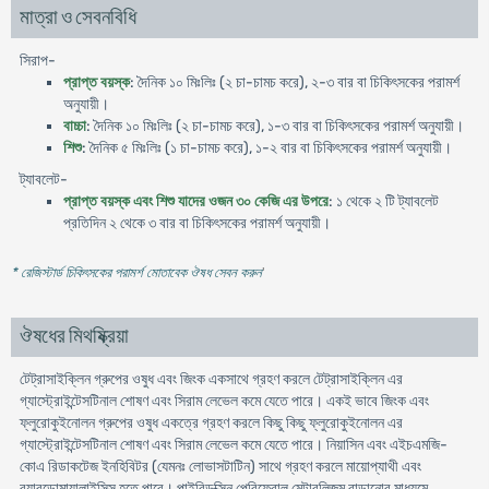
মাত্রা ও সেবনবিধি
সিরাপ-
প্রাপ্ত বয়স্ক
: দৈনিক ১০ মিঃলিঃ (২ চা-চামচ করে), ২-৩ বার বা চিকিৎসকের পরামর্শ
অনুযায়ী।
বাচ্চা
: দৈনিক ১০ মিঃলিঃ (২ চা-চামচ করে), ১-৩ বার বা চিকিৎসকের পরামর্শ অনুযায়ী।
শিশু
: দৈনিক ৫ মিঃলিঃ (১ চা-চামচ করে), ১-২ বার বা চিকিৎসকের পরামর্শ অনুযায়ী।
ট্যাবলেট-
প্রাপ্ত বয়স্ক এবং শিশু যাদের ওজন ৩০ কেজি এর উপরে
: ১ থেকে ২ টি ট্যাবলেট
প্রতিদিন ২ থেকে ৩ বার বা চিকিৎসকের পরামর্শ অনুযায়ী।
* রেজিস্টার্ড চিকিৎসকের পরামর্শ মোতাবেক ঔষধ সেবন করুন
'
ঔষধের মিথষ্ক্রিয়া
টেট্রাসাইক্লিন গ্রুপের ওষুধ এবং জিংক একসাথে গ্রহণ করলে টেট্রাসাইক্লিন এর
গ্যাস্ট্রোইন্টেসটিনাল শোষণ এবং সিরাম লেভেল কমে যেতে পারে। একই ভাবে জিংক এবং
ফ্লুরোকুইনোলন গ্রুপের ওষুধ একত্রে গ্রহণ করলে কিছু কিছু ফ্লুরোকুইনোলন এর
গ্যাস্ট্রোইন্টেসটিনাল শোষণ এবং সিরাম লেভেল কমে যেতে পারে। নিয়াসিন এবং এইচএমজি-
কোএ রিডাকটেজ ইনহিবিটর (যেমনঃ লোভাসটাটিন) সাথে গ্রহণ করলে মায়োপ্যাথী এবং
র‍্যাবডোমায়ালাইসিস হতে পারে। পাইরিডক্সিন পেরিফেরাল মেটাবলিজম বাড়ানোর মাধ্যমে