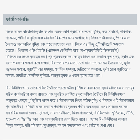
ফার্মাকোলজি
জিংক অনেক বায়োলজিক্যাল ফাংশন যেমন-রোগ প্রতিরোধ ক্ষমতা বৃদ্ধি, ক্ষত সারানো, পরিপাক,
প্রজনন, শারীরিক বৃদ্ধি এবং মানসিক বিকাশের জন্য অপরিহার্য। জিংক গর্ভাবস্থায়, শৈশব এবং
কৈশোরে স্বাভাবিক বৃদ্ধি এবং গঠনে সহায়তা করে। জিংক এর কিছু এন্টিঅক্সিডেন্ট ক্ষমতাও
রয়েছে। শিশুদের এডিএইচডি (এটেনশন ডেফিসিট হাইপার-অ্যাকটিভিটি ডিসঅর্ডার)
চিকিৎসায়ও জিংক ব্যবহৃত হয়। প্রাপ্তবয়স্কদের ক্ষেত্রে জিংক এর অভাবে ক্ষুধামান্দ্য, স্বাদ এবং
ঘ্রাণ গ্রহণের ক্ষমতা কমে যাওয়া, বিষণ্ণতার প্রবনতা, নখে সাদা দাগ, ঘন ঘন ইনফেকশন, দূর্বল
প্রজনন ক্ষমতা, প্রস্টেট এর সমস্যা, মানসিক সমস্যা, দেরিতে ঘা শুকানো, দূর্বল রোগ প্রতিরোধ
ক্ষমতা, ডায়রিয়া, মানসিক দূর্বলতা, অমসৃন ত্বক ও ওজন হ্রাস হতে পারে।
বি-ভিটামিন খাদ্য থেকে শক্তি তৈরীতে প্রয়োজনীয়। শিশু ও বয়স্কদের সুস্থ মস্তিষ্ক ও স্নায়ুর
সঠিক কার্যকারিতা বজায় রাখতে এবং সুগঠিত লোহিত রক্ত কণিকা তৈরীতে বি ভিটামিনগুলো
অত্যন্ত গুরুত্বপূর্ণ ভূমিকা পালন করে। বিশেষ করে শিশুর সঠিক বৃদ্ধি ও বিকাশে এটি বিশেষভাবে
প্রয়োজনীয়। বি ভিটামিনের অভাবে প্রাপ্তবয়স্কদের গভীর অবসন্নতা এবং বিভিন্ন ধরনের
স্নায়বিক সমস্যা যেমন- দূর্বলতা, ভারসাম্যহীনতা, দ্বিধাগ্রস্ততা, বিরক্তিভাব, স্মৃতিভ্রম, ভীতি,
হাত-পা এ শির শির ভাব এবং সমন্বয়হীনতা দেখা দিতে পারে। এছাড়া বি-ভিটমিনের অভাবে
নিদ্রা সমস্যা, বমি বমি ভাব, ক্ষুধামান্দ্য, ঘন ঘন ইনফেকশন এবং চর্মরোগ দেখা দেয়।