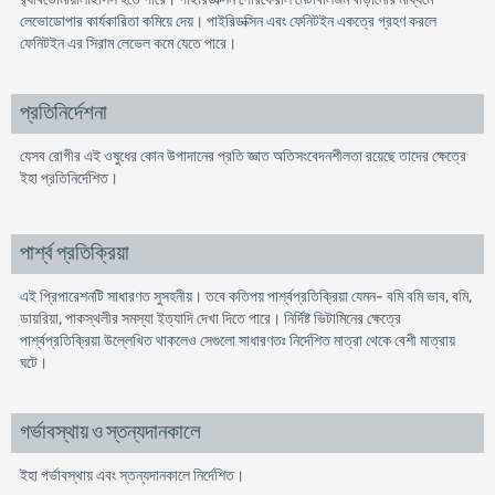
লেভোডোপার কার্যকারিতা কমিয়ে দেয়। পাইরিডক্সিন এবং ফেনিটইন একত্রে গ্রহণ করলে
ফেনিটইন এর সিরাম লেভেল কমে যেতে পারে।
প্রতিনির্দেশনা
যেসব রোগীর এই ওষুধের কোন উপাদানের প্রতি জ্ঞাত অতিসংবেদনশীলতা রয়েছে তাদের ক্ষেত্রে
ইহা প্রতিনির্দেশিত।
পার্শ্ব প্রতিক্রিয়া
এই প্রিপারেশনটি সাধারণত সুসহনীয়। তবে কতিপয় পার্শ্বপ্রতিক্রিয়া যেমন- বমি বমি ভাব, বমি,
ডায়রিয়া, পাকস্থলীর সমস্যা ইত্যাদি দেখা দিতে পারে। নির্দিষ্ট ভিটামিনের ক্ষেত্রে
পার্শ্বপ্রতিক্রিয়া উল্লেখিত থাকলেও সেগুলো সাধারণতঃ নির্দেশিত মাত্রা থেকে বেশী মাত্রায়
ঘটে।
গর্ভাবস্থায় ও স্তন্যদানকালে
ইহা গর্ভাবস্থায় এবং স্তন্যদানকালে নিৰ্দেশিত।