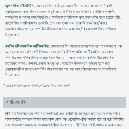
অ্যালার্জিক রাইনাইটিস
: ফেক্সোফেনাডিন হাইড্রোক্লোরাইড ১২ বছর বা তার বেশি বয়সী
প্রাপ্তবয়স্ক এবং শিশুদের মধ্যে মৌসুমী এবং পেরিনিয়াল অ্যালার্জিক রাইনাইটিস সম্পর্কিত
লক্ষণগুলির উপশমের জন্য নির্দেশিত। কার্যকরভাবে চিকিতসা করা লক্ষণগুলির মধ্যে রয়েছে হাঁচি,
রাইনোরিয়া, ল্যাক্রিমেশন, চুলকানি, চোখ লাল হওয়া এবং চুলকানি নাক/তালু/গলা।
ফেক্সোফেনাডিন স্বাস্থ্য-সম্পর্কিত জীবনযাত্রার মান এবং কাজ/ক্রিয়াকলাপ উৎপাদনশীলতা
উন্নত করে।
ক্রণিক ইডিয়প্যাথিক আর্টিক্যারিয়া
: ফেক্সোফেনাডিন হাইড্রোক্লোরাইড প্রাপ্তবয়স্কদের এবং
১২ বছর বা তার বেশি বয়সী শিশুদের মধ্যে ক্রণিক ইডিয়প্যাথিক আর্টিক্যারিয়া-এর সাথে
সম্পর্কিত লক্ষণগুলির উপশমের জন্য নির্দেশিত হয়। ফেক্সোফেনাডিন ক্রণিক ইডিয়প্যাথিক
ছত্রাকের লক্ষণ ও উপসর্গ, চাকার সংখ্যা এবং প্রুরিটাস উল্লেখযোগ্যভাবে হ্রাস করে।
ফেক্সোফেনাডিন স্বাস্থ্য-সম্পর্কিত জীবনযাত্রার মান এবং কাজ/ক্রিয়াকলাপ উৎপাদনশীলতা
উন্নত করে।
* রেজিস্টার্ড চিকিৎসকের পরামর্শ মোতাবেক ঔষধ সেবন করুন
'
ফার্মাকোলজি
H1 হিস্টামিন রিসেপ্টর অতি সংবেদনশীলতা এবং এলার্জি প্রতিক্রিয়ার মধ্যস্থতার জন্য দায়ী।
অ্যালার্জেনের সংস্পর্শে আসার ফলে মাস্ট কোষ এবং বেসোফিলগুলির অবক্ষয় ঘটে, যা পরে হিস্টামিন
এবং অন্যান্য প্রদাহজনক মধ্যস্থতাকারীকে ছেড়ে দেয়। হিস্টামিন H1 রিসেপ্টরকে আবদ্ধ করে