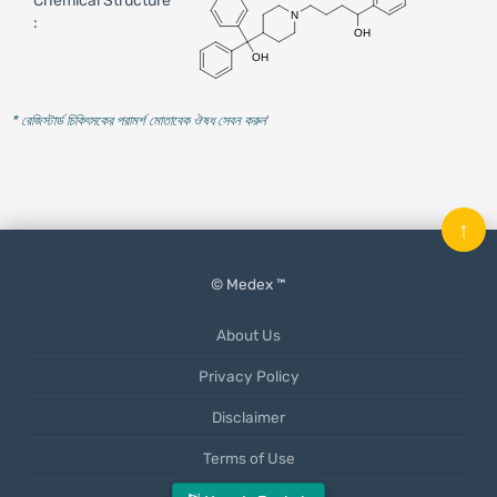
Chemical Structure
:
* রেজিস্টার্ড চিকিৎসকের পরামর্শ মোতাবেক ঔষধ সেবন করুন
'
↑
© Medex ™
About Us
Privacy Policy
Disclaimer
Terms of Use