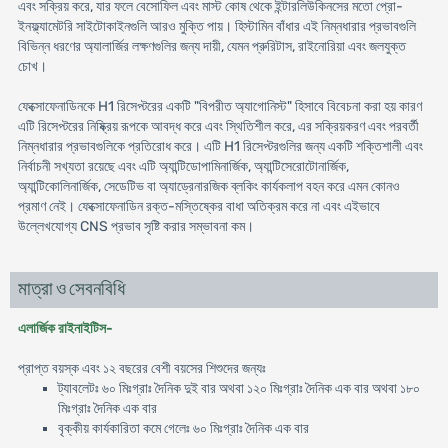
এবং সক্রিয় করে, যার ফলে বেসোফিল এবং মাস্ট কোষ থেকে ইন্টারলিউকিনসের মতো প্রো-
ইনফ্ল্যামেটরি সাইটোকাইনগুলি আরও মুক্তি পায়। হিস্টামিন বাঁধার এই নিম্নধারার প্রভাবগুলি
বিভিন্ন ধরণের অ্যালার্জির লক্ষণগুলির জন্য দায়ী, যেমন প্রুরিটাস, রাইনোরিয়া এবং জলযুক্ত
চোখ।
ফেক্সোফেনাডিনকে H1 রিসেপ্টরের একটি "বিপরীত অ্যাগোনিস্ট" হিসাবে বিবেচনা করা হয় কারণ
এটি রিসেপ্টরের নিষ্ক্রিয় রূপকে আবদ্ধ করে এবং স্থিতিশীল করে, এর সক্রিয়করণ এবং পরবর্তী
নিম্নধারার প্রভাবগুলিকে প্রতিরোধ করে। এটি H1 রিসেপ্টরগুলির জন্য একটি শক্তিশালী এবং
নির্বাচনী সখ্যতা রয়েছে এবং এটি অ্যান্টিডোপামিনার্জিক, অ্যান্টিসেরোটোনার্জিক,
অ্যান্টিকোলিনার্জিক, সেডেটিভ বা অ্যাড্রেনারজিক ব্লকিং কার্যকলাপ বহন করে এমন কোনও
প্রমাণ নেই। ফেক্সোফেনাডিন রক্ত-মস্তিষ্কের বাধা অতিক্রম করে না এবং এইভাবে
উল্লেখযোগ্য CNS প্রভাব সৃষ্টি করার সম্ভাবনা কম।
মাত্রা ও সেবনবিধি
এলার্জিক রাইনাইটিস-
প্রাপ্ত বয়স্ক এবং ১২ বছরের বেশী বয়সের শিশুদের জন্যঃ
ট্যাবলেটঃ ৬০ মিঃগ্রাঃ দৈনিক দুই বার অথবা ১২০ মিঃগ্রাঃ দৈনিক এক বার অথবা ১৮০
মিঃগ্রাঃ দৈনিক এক বার
বৃক্কীয় কার্যকারিতা কমে গেলেঃ ৬০ মিঃগ্রাঃ দৈনিক এক বার