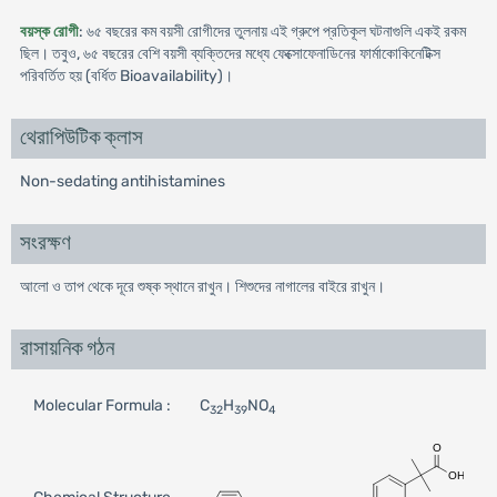
বয়স্ক রোগী
: ৬৫ বছরের কম বয়সী রোগীদের তুলনায় এই গ্রুপে প্রতিকূল ঘটনাগুলি একই রকম
ছিল। তবুও, ৬৫ বছরের বেশি বয়সী ব্যক্তিদের মধ্যে ফেক্সোফেনাডিনের ফার্মাকোকিনেটিক্স
পরিবর্তিত হয় (বর্ধিত Bioavailability)।
থেরাপিউটিক ক্লাস
Non-sedating antihistamines
সংরক্ষণ
আলো ও তাপ থেকে দূরে শুষ্ক স্থানে রাখুন। শিশুদের নাগালের বাইরে রাখুন।
রাসায়নিক গঠন
Molecular Formula :
C
H
NO
32
39
4