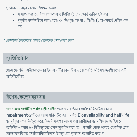
২ থেকে ১১ বছর বয়সের শিশুদের জন্যঃ
সাসপেনশনঃ ৩০ মিঃগ্রাঃ অথবা ৫ মিঃলিঃ (১ চা-চামচ) দৈনিক দুই বার
বৃক্কীয় কার্যকারিতা কমে গেলেঃ ৩০ মিঃগ্রাঃ অথবা ৫ মিঃলিঃ (১ চা-চামচ) দৈনিক এক
বার
* রেজিস্টার্ড চিকিৎসকের পরামর্শ মোতাবেক ঔষধ সেবন করুন
'
প্রতিনির্দেশনা
ফেক্সোফেনাডিন হাইড্রোক্লোরাইড বা এটির কোন উপাদানের প্রতি অতিসংবেদনশীলতায় এটি
প্রতিনির্দেশিত।
বিশেষ ক্ষেত্রে ব্যবহার
রেনাল এবং হেপাটিক প্রতিবন্ধী রোগী
: ফেক্সোফেনাডিনের ফার্মাকোকিনেটিক্স রেনাল
impairment রোগীদের মধ্যে পরিবর্তিত হয়। বর্ধিত Bioavailability and half-life
এর বৃদ্ধির উপর ভিত্তি করে, কিডনি ফাংশন কমে যাওয়া রোগীদের প্রাথমিক ডোজ হিসাবে
প্রতিদিন একবার ৬০ মিলিগ্রামের ডোজ সুপারিশ করা হয়। মাঝারি থেকে গুরুতর হেপাটিক রোগ
ফেক্সোফেনাডিনের ফার্মাকোকিনেটিক্সকে উল্লেখযোগ্যভাবে প্রভাবিত করে না।