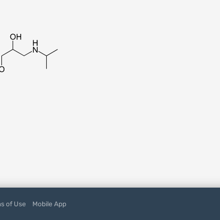
s of Use
Mobile App