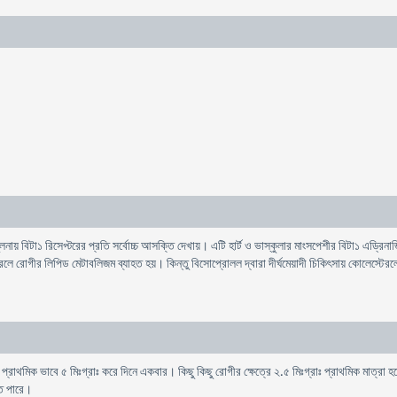
য় বিটা১ রিসেপ্টরের প্রতি সর্বোচ্চ আসক্তি দেখায়। এটি হার্ট ও ভাস্কুলার মাংসপেশীর বিটা১ এড্রিনার্
 করলে রোগীর লিপিড মেটাবলিজম ব্যাহত হয়। কিন্তু বিসোপ্রোলল দ্বারা দীর্ঘমেয়াদী চিকিৎসায় কোলেস্টে
রাথমিক ভাবে ৫ মিঃগ্রাঃ করে দিনে একবার। কিছু কিছু রোগীর ক্ষেত্রে ২.৫ মিঃগ্রাঃ প্রাথমিক মাত্রা হতে 
তে পারে।