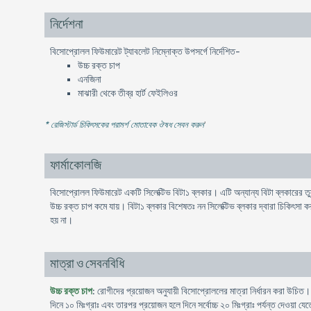
নির্দেশনা
বিসোপ্রোলল ফিউমারেট ট্যাবলেট নিম্নোক্ত উপসর্গে নির্দেশিত-
উচ্চ রক্ত চাপ
এনজিনা
মাঝারী থেকে তীব্র হার্ট ফেইলিওর
* রেজিস্টার্ড চিকিৎসকের পরামর্শ মোতাবেক ঔষধ সেবন করুন
'
ফার্মাকোলজি
বিসোপ্রোলল ফিউমারেট একটি সিলেক্টিভ বিটা১ ব্লকার। এটি অন্যান্য বিটা ব্লকারের তুলনা
উচ্চ রক্ত চাপ কমে যায়। বিটা১ ব্লকার বিশেষতঃ নন সিলেক্টিভ ব্লকার দ্বারা চিকিৎসা
হয় না।
মাত্রা ও সেবনবিধি
উচ্চ রক্ত চাপ
: রোগীদের প্রয়োজন অনুযায়ী বিসোপ্রোললের মাত্রা নির্ধারন করা উচিত। প্
দিনে ১০ মিঃগ্রাঃ এবং তারপর প্রয়োজন হলে দিনে সর্বোচ্চ ২০ মিঃগ্রাঃ পর্যন্ত দেওয়া যে