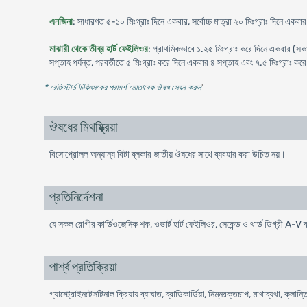
এনজিনা
: সাধারণত ৫-১০ মিঃগ্রাঃ দিনে একবার, সর্বোচ্চ মাত্রা ২০ মিঃগ্রাঃ দিনে একবা
মাঝারী থেকে তীব্র হার্ট ফেইলিওর
: প্রাথমিকভাবে ১.২৫ মিঃগ্রাঃ করে দিনে একবার (সকা
সপ্তাহ পর্যন্ত, পরবর্তীতে ৫ মিঃগ্রাঃ করে দিনে একবার ৪ সপ্তাহ এবং ৭.৫ মিঃগ্রাঃ কর
* রেজিস্টার্ড চিকিৎসকের পরামর্শ মোতাবেক ঔষধ সেবন করুন
'
ঔষধের মিথষ্ক্রিয়া
বিসোপ্রোলল অন্যান্য বিটা ব্লকার জাতীয় ঔষধের সাথে ব্যবহার করা উচিত নয়।
প্রতিনির্দেশনা
যে সকল রোগীর কার্ডিওজেনিক শক, ওভার্ট হার্ট ফেইলিওর, সেকেন্ড ও থার্ড ডিগ্রী A-
পার্শ্ব প্রতিক্রিয়া
গ্যাস্ট্রোইনটেসটিনাল ক্রিয়ায় ব্যাঘাত, ব্রাডিকার্ডিয়া, নিম্নরক্তচাপ, মাথাব্যথা, ক্লান্ত