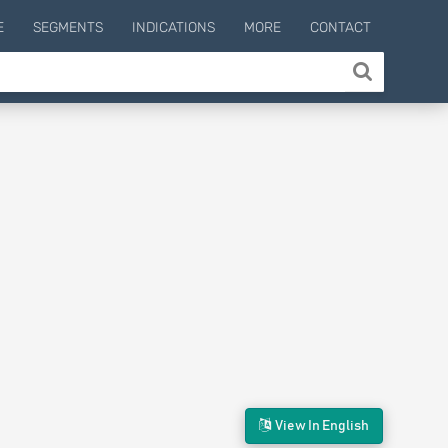
E
SEGMENTS
INDICATIONS
MORE
CONTACT
View In English