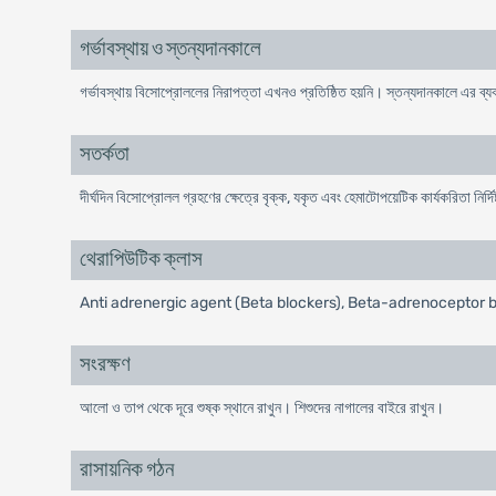
গর্ভাবস্থায় ও স্তন্যদানকালে
গর্ভাবস্থায় বিসোপ্রোললের নিরাপত্তা এখনও প্রতিষ্ঠিত হয়নি। স্তন্যদানকালে এর ব্য
সতর্কতা
দীর্ঘদিন বিসোপ্রোলল গ্রহণের ক্ষেত্রে বৃক্ক, যকৃত এবং হেমাটোপয়েটিক কার্যকরিতা নির্দি
থেরাপিউটিক ক্লাস
Anti adrenergic agent (Beta blockers), Beta-adrenoceptor 
সংরক্ষণ
আলো ও তাপ থেকে দূরে শুষ্ক স্থানে রাখুন। শিশুদের নাগালের বাইরে রাখুন।
রাসায়নিক গঠন