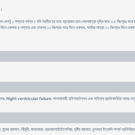
র।
ল বেলা) ১ সপ্তাহ পর্যন্ত। যদি সহনীয় হয় তবে প্রয়োজন হলে সেবনমাত্রা বৃদ্ধি করে ২.৫ মিঃগ্রাঃ করে
ে দিনে একবার ৪ সপ্তাহ এবং তারপর ১০ মিঃগ্রাঃ করে দিনে একবার, সর্বোচ্চ মাত্রা ১০ মিঃগ্রাঃ দিনে এক
V ব্লক, Right ventricular failure, পালমোনারী হাইপারটেনশন এবং সাইনাস ব্রাডিকার্ডিয়া আছে তাদের
ি, ঘুমের ব্যাঘাত, ঝিঁমুনী, মাথাঘোরা, থ্রম্বোসাইটোপেনিয়া, দৃষ্টির ব্যাঘাত, চুলপড়া ইত্যাদি পার্শ্ব প্রতিক্