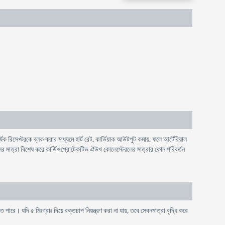
জিক রিসেপ্টরকে ব্লক করার মাধ্যমে হার্ট রেট, কার্ডিয়াক আউটপুট কমায়, ফলে আর্টেরিয়াল
রলের মাত্রা বিশেষ করে কার্ডিওপ্রোটেকটিভ ঐউখ কোলেস্টেরলের মাত্রার কোন পরিবর্তন
পারে। যদি ৫ মিঃগ্রাঃ দিয়ে রক্তচাপ নিয়ন্ত্রণ করা না যায়, তবে সেবনমাত্রা বৃদ্ধি করে