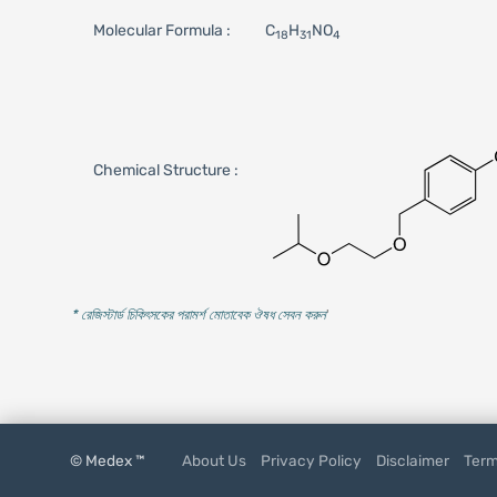
Molecular Formula :
C
H
NO
18
31
4
Chemical Structure :
* রেজিস্টার্ড চিকিৎসকের পরামর্শ মোতাবেক ঔষধ সেবন করুন
'
© Medex ™
About Us
Privacy Policy
Disclaimer
Term