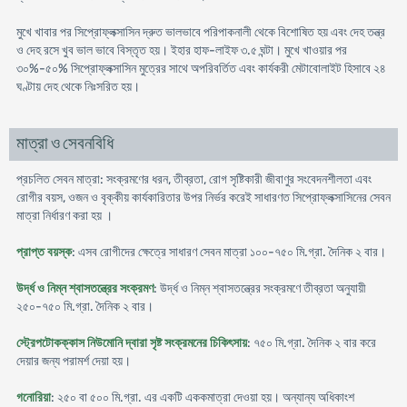
মুখে খাবার পর সিপ্রোফ্লক্সাসিন দ্রুত ভালভাবে পরিপাকনালী থেকে বিশোষিত হয় এবং দেহ তন্ত্র
ও দেহ রসে খুব ভাল ভাবে বিস্তৃত হয়। ইহার হাফ-লাইফ ৩.৫ ঘন্টা। মুখে খাওয়ার পর
৩০%-৫০% সিপ্রোফ্লক্সাসিন মুত্রের সাথে অপরিবর্তিত এবং কার্যকরী মেটাবোলাইট হিসাবে ২৪
ঘণ্টায় দেহ থেকে নিঃসরিত হয়।
মাত্রা ও সেবনবিধি
প্রচলিত সেবন মাত্রা: সংক্রমণের ধরন, তীব্রতা, রোগ সৃষ্টিকারী জীবাণুর সংবেদনশীলতা এবং
রোগীর বয়স, ওজন ও বৃক্কীয় কার্যকারিতার উপর নির্ভর করেই সাধারণত সিপ্রোফ্লক্সাসিনের সেবন
মাত্রা নির্ধারণ করা হয় ।
প্রাপ্ত বয়স্ক
: এসব রোগীদের ক্ষেত্রে সাধারণ সেবন মাত্রা ১০০-৭৫০ মি.গ্রা. দৈনিক ২ বার।
উর্দ্ধ ও নিম্ন শ্বাসতন্ত্রের সংক্রমণ
: উর্দ্ধ ও নিম্ন শ্বাসতন্ত্রের সংক্রমণে তীব্রতা অনুযায়ী
২৫০-৭৫০ মি.গ্রা. দৈনিক ২ বার।
স্ট্রেপটোকক্কাস নিউমোনি দ্বারা সৃষ্ট সংক্রমনের চিকিৎসায়
: ৭৫০ মি.গ্রা. দৈনিক ২ বার করে
দেয়ার জন্য পরামর্শ দেয়া হয়।
গনোরিয়া
: ২৫০ বা ৫০০ মি.গ্রা. এর একটি এককমাত্রা দেওয়া হয়। অন্যান্য অধিকাংশ