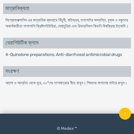
মাত্রাধিক্যতা
সিপ্রোফ্লক্সাসিন এর মাত্রাধিক ব্যবহারে খিঁচুনী, মতিভ্রম, তলপেটের অস্বস্তি, বৃক্ক ও যকৃতের
অকার্যকারীতা পাশাপাশি ক্রিষ্টালইউরিয়া, হেমাচুরিয়া এবং রিভারসিবল কিডনি বিষক্রিয়া ইত্যাদি।
থেরাপিউটিক ক্লাস
4-Quinolone preparations, Anti-diarrhoeal antimicrobial drugs
সংরক্ষণ
আলো ও আর্দ্রতা থেকে দূরে, ৩০°সেঃ তাপমাত্রার নীচে রাখুন। শিশুদের নাগালের বাইরে রাখুন।
↑
© Medex ™