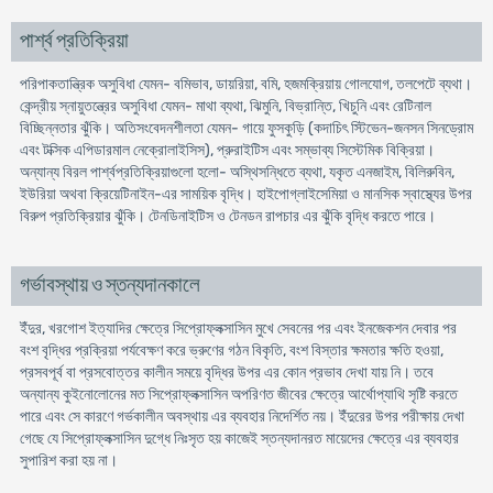
পার্শ্ব প্রতিক্রিয়া
পরিপাকতান্ত্রিক অসুবিধা যেমন- বমিভাব, ডায়রিয়া, বমি, হজমক্রিয়ায় গোলযোগ, তলপেটে ব্যথা।
কেন্দ্রীয় স্নায়ুতন্ত্রের অসুবিধা যেমন- মাথা ব্যথা, ঝিমুনি, বিভ্রান্তি, খিচুনি এবং রেটিনাল
বিচ্ছিন্নতার ঝুঁকি। অতিসংবেদনশীলতা যেমন- গায়ে ফুসকুড়ি (কদাচিৎ স্টিভেন-জনসন সিনড্রোম
এবং টক্সিক এপিডারমাল নেক্রোলাইসিস), প্রুরাইটিস এবং সম্ভাব্য সিস্টেমিক বিক্রিয়া।
অন্যান্য বিরল পার্শ্বপ্রতিক্রিয়াগুলো হলো- অস্থিসন্ধিতে ব্যথা, যকৃত এনজাইম, বিলিরুবিন,
ইউরিয়া অথবা ক্রিয়েটিনাইন-এর সাময়িক বৃদ্ধি। হাইপোগ্লাইসেমিয়া ও মানসিক স্বাস্থ্যের উপর
বিরুপ প্রতিক্রিয়ার ঝুঁকি। টেনডিনাইটিস ও টেনডন রাপচার এর ঝুঁকি বৃদ্ধি করতে পারে।
গর্ভাবস্থায় ও স্তন্যদানকালে
ইঁদুর, খরগোশ ইত্যাদির ক্ষেত্রে সিপ্রোফ্লক্সাসিন মুখে সেবনের পর এবং ইনজেকশন দেবার পর
বংশ বৃদ্ধির প্রক্রিয়া পর্যবেক্ষণ করে ভ্রুণের গঠন বিকৃতি, বংশ বিস্তার ক্ষমতার ক্ষতি হওয়া,
প্রসবপূর্ব বা প্রসবোত্তর কালীন সময়ে বৃদ্ধির উপর এর কোন প্রভাব দেখা যায় নি। তবে
অন্যান্য কুইনোলোনের মত সিপ্রোফ্লক্সাসিন অপরিণত জীবের ক্ষেত্রে আর্থোপ্যাথি সৃষ্টি করতে
পারে এবং সে কারণে গর্ভকালীন অবস্থায় এর ব্যবহার নিদের্শিত নয়। ইঁদুরের উপর পরীক্ষায় দেখা
গেছে যে সিপ্রোফ্লক্সাসিন দুগ্ধে নিঃসৃত হয় কাজেই স্তন্যদানরত মায়েদের ক্ষেত্রে এর ব্যবহার
সুপারিশ করা হয় না।