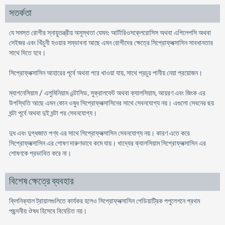
সতর্কতা
যে সমস্ত রোগীর স্নায়ুতন্ত্রীয় অসুস্থতা যেমন: আর্টারিওসক্লেরোসিস অথবা এপিলেপসি অথবা
সেইজর এবং খিঁচুনী হওয়ার সম্ভাবনা আছে এমন রোগীদের ক্ষেত্রে সিপ্রোফ্লক্সাসিন সাবধানতার
সাথে দিতে হবে।
সিপ্রোফ্লক্সাসিন আহারের পূর্বে অথবা পরে খাওয়া যায়, সাথে প্রচুর পানীয় নেয়া প্রয়োজন।
ম্যাগনেসিয়াম / এলুমিনিয়াম এন্টাসিড, সুক্রালফেট অথবা ক্যালসিয়াম, আয়রণ এবং জিংক এর
উপস্থিতি আছে এমন কোন ওষুধ সিপ্রোফ্লক্সাসিনের সাথে সেবনযোগ্য নয়। এগুলো সেবনের ছয়
ঘন্টা পূর্বে অথবা দুই ঘন্টা পর সেবনযোগ্য।
দুধ এবং দুগ্ধজাত পণ্য এর সাথে সিপ্রোফ্লক্সাসিন সেবনযোগ্য নয়। কারণ এতে করে
সিপ্রোফ্লক্সাসিন এর শোষণ দারুণভাবে কমে যায়। খাদ্যের ক্যালসিয়াম সিপ্রোফ্লক্সাসিন এর
শোষণকে প্রভাবিত করে না।
বিশেষ ক্ষেত্রে ব্যবহার
ক্লিনিক্যাল ট্রায়ালগুলিতে কার্যকর হলেও সিপ্রোফ্লক্সাসিন পেডিয়াট্রিক পপুলেশনে প্রথম
পছন্দনীয় ঔষধ হিসেবে বিবেচিত নয়।