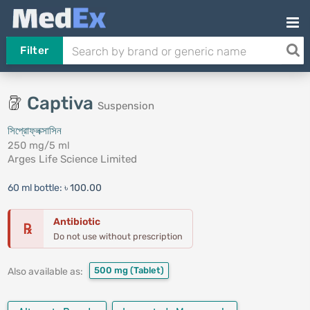
Filter
Captiva
Suspension
সিপ্রোফ্লক্সাসিন
250 mg/5 ml
Arges Life Science Limited
60 ml bottle:
৳ 100.00
Antibiotic
℞
Do not use without prescription
500 mg
(Tablet)
Also available as: