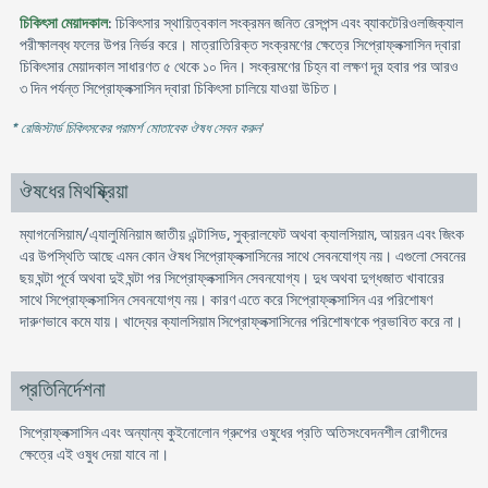
চিকিৎসা মেয়াদকাল
: চিকিৎসার স্থায়িত্বকাল সংক্রমন জনিত রেসপন্স এবং ব্যাকটেরিওলজিক্যাল
পরীক্ষালব্ধ ফলের উপর নির্ভর করে। মাত্রাতিরিক্ত সংক্রমণের ক্ষেত্রে সিপ্রোফ্লক্সাসিন দ্বারা
চিকিৎসার মেয়াদকাল সাধারণত ৫ থেকে ১০ দিন। সংক্রমণের চিহ্ন বা লক্ষণ দূর হবার পর আরও
৩ দিন পর্যন্ত সিপ্রোফ্লক্সাসিন দ্বারা চিকিৎসা চালিয়ে যাওয়া উচিত।
* রেজিস্টার্ড চিকিৎসকের পরামর্শ মোতাবেক ঔষধ সেবন করুন
'
ঔষধের মিথষ্ক্রিয়া
ম্যাগনেসিয়াম/এ্যালুমিনিয়াম জাতীয় এন্টাসিড, সুক্রালফেট অথবা ক্যালসিয়াম, আয়রন এবং জিংক
এর উপস্থিতি আছে এমন কোন ঔষধ সিপ্রোফ্লক্সাসিনের সাথে সেবনযোগ্য নয়। এগুলো সেবনের
ছয় ঘন্টা পূর্বে অথবা দুই ঘন্টা পর সিপ্রোফ্লক্সাসিন সেবনযোগ্য। দুধ অথবা দুগ্ধজাত খাবারের
সাথে সিপ্রোফ্লক্সাসিন সেবনযোগ্য নয়। কারণ এতে করে সিপ্রোফ্লক্সাসিন এর পরিশোষণ
দারুণভাবে কমে যায়। খাদ্যের ক্যালসিয়াম সিপ্রোফ্লক্সাসিনের পরিশোষণকে প্রভাবিত করে না।
প্রতিনির্দেশনা
সিপ্রোফ্লক্সাসিন এবং অন্যান্য কুইনোলোন গ্রুপের ওষুধের প্রতি অতিসংবেদনশীল রোগীদের
ক্ষেত্রে এই ওষুধ দেয়া যাবে না।