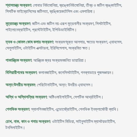
শ্বাসতন্ত্র সংক্রমণ
: লোবার নিউমোনিয়া, ব্রঙ্কোনিউমোনিয়া, তীব্র ও জটিল ব্রঙ্কাইটিস,
সিসটিক ফাইব্রোসিসের জটিলতা, ব্রঙ্কিয়েকটেসিস এবং এমপায়িমা।
মূত্রতন্ত্র সংক্রমণ
: জটিল এবং জটিল নয় এরূপ মূত্রনালীর সংক্রমণ, সিসটাইটিস,
পাইলোনেফ্রাইটিস, প্রস্টেটাইটিস, ইপিডিডাইমিটিস।
ত্বক ও কোমল কোষ কলার সংক্রমণ
: সংক্রমণযুক্ত আলসার, ক্ষতের সংক্রমণ, এ্যাবসেস,
সেলুলাইটিস, ওটাইটিস এক্সটারনা, ইরিসিপেলাস, সংক্রমিত ক্ষত।
পাকান্ত্রিক সংক্রমণ
: আন্ত্রিক জ্বর সংক্রমনজনিত ডায়ারিয়া।
বিলিয়ারীপথের সংক্রমণ
: কলানজাইটিস, কলেসিসটাইটিস, গলব্লাডারে পুজসঞ্চায়ন।
অন্ত:উদরীয় সংক্রমন
: পেরিটোনাইটিস, অন্ত: উদরীয় এ্যাবসেস।
অস্থি ও অস্থিসন্ধির সংক্রমণ
: অষ্টিওমাইলাইটিস, সেপটিক আর্থ্রাইটিস।
পেলভিক সংক্রমণ
: স্যালপিনজাইটিস, এন্ডোমেট্রাইটিস, পেলভিক ইনফ্লামেটরী ব্যাধি।
চোখ, নাক, কান ও গলার সংক্রমণ
: ওটাইটিস মিডিয়া, সাইনুসাইটিস ম্যাসটয়ডাইটিস,
টনসিলাইটিস।