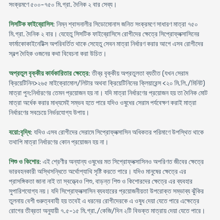
সংক্রমণে ৫০০-৭৫০ মি.গ্রা. দৈনিক ২ বার সেব্য।
সিসটিক ফাইব্রোসিস
: নিম্ন শ্বাসনালীর সিডোমোনাস জনিত সংক্রমণে সাধারণ মাত্রা ৭৫০
মি.গ্রা. দৈনিক ২ বার। যেহেতু সিসটিক ফাইব্রোসিসে রোগীদের ক্ষেত্রে সিপ্রোফ্লক্সাসিনের
ফার্মাকোকাইনেটিক্স অপরিবর্তিত থাকে সেহেতু সেবন মাত্রা নির্ধারণ করার আগে এসব রোগীদের
স্বল্প দৈহিক ওজনের কথা বিবেচনা করা উচিত।
অপ্রতুল বৃক্কীয় কার্যকারিতার ক্ষেত্রে
: তীব্র বৃক্কীয় অপ্রতুলতা ব্যতীত (যখন সেরাম
ক্রিয়েটিনিন>২৬৫ মাইক্রোমোল/লিটার অথবা ক্রিয়েটিনিনের ক্লিয়ারেন্স <২০ মি.লি./মিনিট)
মাত্রা পুন:নির্ধারণের তেমন প্রয়োজন হয় না। যদি মাত্রা নির্ধারণের প্রয়োজন হয় তা দৈনিক মোট
মাত্রা অর্ধেক করার মাধ্যমেই সম্ভব হতে পারে যদিও ওষুধের সেরাম পর্যবেক্ষণ করাই মাত্রা
নির্ধারণের সবচেয়ে নির্ভরযোগ্য উপায়।
বয়ো:বৃদ্ধি
: যদিও এসব রোগীদের সেরামে সিপ্রোফ্লক্সাসিন অধিকতর পরিমাণে উপস্থিত থাকে
তথাপি মাত্রা নির্ধারণের কোন প্রয়োজন হয় না।
শিশু ও কিশোর
: এই শ্রেণীর অন্যান্য ওষুধের মত সিপ্রোফ্লক্সাসিনও অপরিণত জীবের ক্ষেত্রে
ভারবহনকারী অস্থিসন্ধিতে অর্থোপ্যাথি সৃষ্টি করতে পারে। যদিও মানুষের ক্ষেত্রে এর
প্রাসঙ্গিকতা জানা নাই তা স্বত্ত্বেও শিশু, বাড়ন্ত শিশু ও কিশোরদের ক্ষেত্রে এর ব্যবহার
সুপারিশযোগ্য নয়। যদি সিপ্রোফ্লক্সাসিন ব্যবহারের প্রয়োজনীয়তা উপরোক্ত সম্ভাব্য ঝুঁকির
তুলনায় বেশী গুরুত্ববাহী হয় তবেই এ ধরনের রোগীদেরকে এ ওষুধ দেয়া যেতে পারে এক্ষেত্রে
রোগের তীব্রতা অনুযায়ী ৭.৫-১৫ মি.গ্রা./কেজি/দিন ২টি বিভক্ত মাত্রায় দেয়া যেতে পারে।