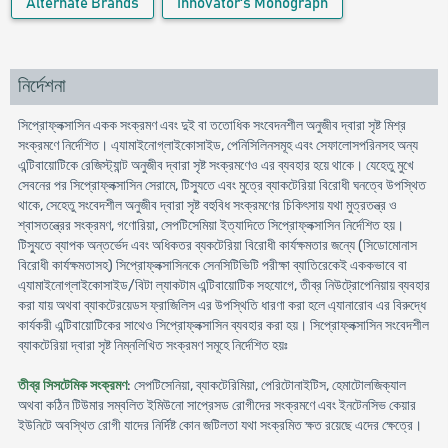
Alternate Brands
Innovator's Monograph
নির্দেশনা
সিপ্রোফ্লক্সাসিন একক সংক্রমণ এবং দুই বা ততোধিক সংবেদনশীল অনুজীব দ্বারা সৃষ্ট মিশ্র
সংক্রমণে নির্দেশিত। এ্যামাইনোগ্লাইকোসাইড, পেনিসিলিনসমূহ এবং সেফালোসপরিনসহ অন্য
এন্টিবায়োটিকে রেজিস্ট্যান্ট অনুজীব দ্বারা সৃষ্ট সংক্রমণেও এর ব্যবহার হয়ে থাকে। যেহেতু মুখে
সেবনের পর সিপ্রোফ্লক্সাসিন সেরামে, টিস্যুতে এবং মুত্রে ব্যাকটেরিয়া বিরোধী ঘনত্বে উপস্থিত
থাকে, সেহেতু সংবেদশীল অনুজীব দ্বারা সৃষ্ট বহুবিধ সংক্রমণের চিকিৎসায় যথা মুত্রতন্ত্র ও
শ্বাসতন্ত্রের সংক্রমণ, গণোরিয়া, সেপটিসেমিয়া ইত্যাদিতে সিপ্রোফ্লক্সাসিন নির্দেশিত হয়।
টিস্যুতে ব্যাপক অন্তর্ভেদ এবং অধিকতর ব্যকটেরিয়া বিরোধী কার্যক্ষমতার জন্যে (সিডোমোনাস
বিরোধী কার্যক্ষমতাসহ) সিপ্রোফ্লক্সাসিনকে সেনসিটিভিটি পরীক্ষা ব্যাতিরেকেই এককভাবে বা
এ্যামাইনোগ্লাইকোসাইড/বিটা ল্যাকটাম এন্টিবায়োটিক সহযোগে, তীব্র নিউট্রোপেনিয়ায় ব্যবহার
করা যায় অথবা ব্যাকটেরয়েডস ফ্রাজিলিস এর উপস্থিতি ধারণা করা হলে এ্যানারোব এর বিরুদ্ধে
কার্যকরী এন্টিবায়োটিকের সাথেও সিপ্রোফ্লক্সাসিন ব্যবহার করা হয়। সিপ্রোফ্লক্সাসিন সংবেদশীল
ব্যাকটেরিয়া দ্বারা সৃষ্ট নিম্নলিখিত সংক্রমণ সমূহে নির্দেশিত হয়ঃ
তীব্র সিসটেমিক সংক্রমণ
: সেপটিসেনিয়া, ব্যাকটেরিমিয়া, পেরিটোনাইটিস, হেমাটোলজিক্যাল
অথবা কঠিন টিউমার সম্বলিত ইমিউনো সাপ্রেসড রোগীদের সংক্রমণে এবং ইনটেনসিভ কেয়ার
ইউনিটে অবস্থিত রোগী যাদের নির্দিষ্ট কোন জটিলতা যথা সংক্রমিত ক্ষত রয়েছে এদের ক্ষেত্রে।