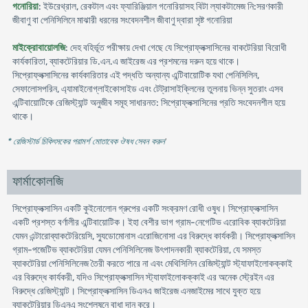
গনোরিয়া
: ইউরেথ্রাল, রেকটাল এবং ফ্যারিঞ্জিয়াল গনোরিয়াসহ বিটা ল্যাকটামেজ নি:সরণকারী
জীবাণু বা পেনিসিলিনে মাঝারী ধরনের সংবেদনশীল জীবাণু দ্বারা সৃষ্ট গনোরিয়া
মাইক্রোবায়োলজি
: দেহ বহির্ভূত পরীক্ষায় দেখা গেছে যে সিপ্রোফ্লক্সাসিনের বাকটেরিয়া বিরোধী
কার্যকারিতা, ব্যাকটেরিয়ার ডি.এন.এ জাইরেজ এর প্রশমনের দরুন হয়ে থাকে।
সিপ্রোফ্লক্সাসিনের কার্যকারিতার এই পদ্ধতি অন্যান্য এন্টিবায়োটিক যথা পেনিসিলিন,
সেফালোসপরিন, এ্যামাইনোগ্লাইকোসাইড এবং টেট্রাসাইক্লিনের তুলনায় ভিন্ন সুতরাং এসব
এন্টিবায়োটিকে রেজিস্ট্যান্ট অনুজীব সমূহ সাধারনত: সিপ্রোফ্লক্সাসিনের প্রতি সংবেদনশীল হয়ে
থাকে।
* রেজিস্টার্ড চিকিৎসকের পরামর্শ মোতাবেক ঔষধ সেবন করুন
'
ফার্মাকোলজি
সিপ্রোফ্লক্সাসিন একটি কুইনোলোন গ্রুপের একটি সংক্রমণ রোধী ওষুধ। সিপ্রোফ্লক্সাসিন
একটি প্রশস্ত বর্ণালীর এন্টিবায়োটিক। ইহা বেশীর ভাগ গ্রাম-নেগেটিভ এরোবিক ব্যাকটেরিয়া
যেমন এন্টারোব্যাকটেরিয়েসি, স্যুডোমোনাস এরোজিনোসা এর বিরুদ্ধে কার্যকরী। সিপ্রোফ্লক্সাসিন
গ্রাম-পজেটিভ ব্যাকটেরিয়া যেমন পেনিসিলিনেজ উৎপাদনকারী ব্যাকটেরিয়া, যে সমস্ত
ব্যাকটেরিয়া পেনিসিলিনেজ তৈরী করতে পারে না এবং মেথিসিলিন রেজিস্ট্যান্ট স্ট্যাফাইলোকক্কাই
এর বিরুদ্ধে কার্যকরী, যদিও সিপ্রোফ্লক্সাসিন স্ট্যাফাইলোকক্কাই এর অনেক স্ট্রেইন এর
বিরুদ্ধে রেজিস্ট্যান্ট। সিপ্রোফ্লক্সাসিন ডিএনএ জাইরেজ এনজাইমের সাথে যুক্ত হয়ে
ব্যাকটেরিয়ার ডিএনএ সংশ্লেষনে বাধা দান করে।