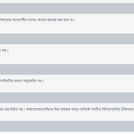
ত্রায় সংবেদনশীল তাদের ক্ষেত্রে ব্যবহার করা যাবে না।
খা যায়।
 উপস্থিতির কারণে অনুমোদিত নয়।
যবহার করা উচিত নয়। সায়ানোকোবালামিনের উচ্চ প্লাজমা ঘনত্ব সংশ্লিষ্ট অপটিক নিউরোপ্যাথির চিকিৎস