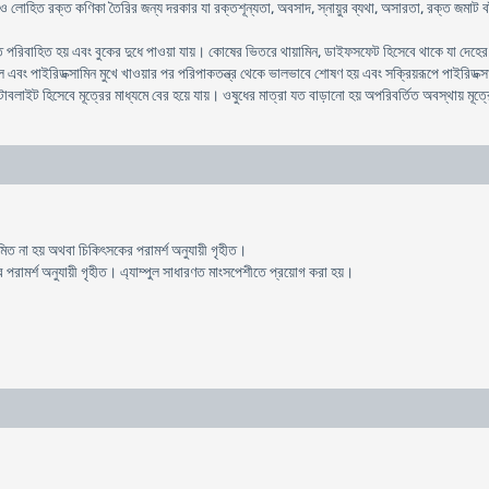
 লোহিত রক্ত কণিকা তৈরির জন্য দরকার যা রক্তশূন্যতা, অবসাদ, স্নায়ুর ব্যথা, অসারতা, রক্ত জমাট বা
রিবাহিত হয় এবং বুকের দুধে পাওয়া যায়। কোষের ভিতরে থায়ামিন, ডাইফসফেট হিসেবে থাকে যা দেহের ভিত
াল এবং পাইরিডক্সামিন মুখে খাওয়ার পর পরিপাকতন্ত্র থেকে ভালভাবে শোষণ হয় এবং সক্রিয়রূপে পাইরিড
াবলাইট হিসেবে মূত্রের মাধ্যমে বের হয়ে যায়। ওষুধের মাত্রা যত বাড়ানো হয় অপরিবর্তিত অবস্থায় মূত্
রশমিত না হয় অথবা চিকিৎসকের পরামর্শ অনুযায়ী গৃহীত।
রামর্শ অনুযায়ী গৃহীত। এ্যাম্পুল সাধারণত মাংসপেশীতে প্রয়োগ করা হয়।