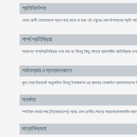
প্রতিনির্দেশনা
যেসব রোগী লেভোডোপা গ্রহণ করে থাকে বা যারা এই ওষুধের কোন উপাদানের প্রতি অতিমা
পার্শ্ব প্রতিক্রিয়া
সাধারণত পার্শ্বপ্রতিক্রিয়া দেখা যায় না; কিন্তু কিছু ক্ষেত্রে অ্যালার্জির প্রতিক্রিয়া দে
গর্ভাবস্থায় ও স্তন্যদানকালে
মুখে সেব্য ট্যাবলেট অনুমোদিত কিন্তু ইনজেকশন এর ব্যবহার বেনজাইল অ্যালকোহলের
সতর্কতা
স্পাইনাল কর্ডের ক্ষয় (ডিজেনারেশন) আছে এমন রোগীর ক্ষেত্রে সায়ানোকোবালামিন ব্
মাত্রাধিক্যতা