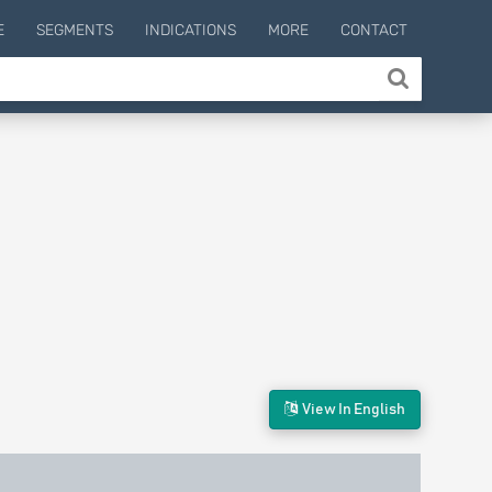
E
SEGMENTS
INDICATIONS
MORE
CONTACT
View In English