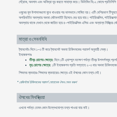
স্ট্রোক, অবসাদ এবং অনিদ্রা দূর করতে সাহায্য করে। ভিটামিন বি১২ কোষে প্রতিলিপি ও
ওষুধের মূল উপাদানগুলো মুখে খাওয়ার পর ভালভাবে শোষিত হয়। এটি বেশিরভাগ টিস্যুতে প
অপরিবর্তিত অবস্থায় অথবা মেটাবলাইট হিসেবে বের হয়ে যায়। পাইরিডক্সিন, পাইরিডক্স
অবস্থায় থাকে যেখান থেকে জারিত হয়ে ৪-পাইরিডক্সিক এসিড এবং অন্যান্য নিষ্ক্রিয় মেট
মাত্রা ও সেবনবিধি
ট্যাবলেটঃ দিনে ১-৩ টি করে ট্যাবলেট অথবা চিকিৎসকের পরামর্শ অনুযায়ী সেব্য।
ইনজেকশনঃ
তীব্র রোগের ক্ষেত্রে
: দিনে ১টি এ্যাম্পুল যতক্ষণ পর্যন্ত তীব্র উপসর্গসমূহ প্
মৃদু রোগের ক্ষেত্রে
: ১টি ইনজেকশন প্রতি সপ্তাহে ২-৩ বার অথবা চিকিৎসকের প
শিশুদের ব্যবহারঃ শিশুদের ব্যবহারের ক্ষেত্রে এই ঔষধের কোন তথ্য নেই।
* রেজিস্টার্ড চিকিৎসকের পরামর্শ মোতাবেক ঔষধ সেবন করুন
'
ঔষধের মিথষ্ক্রিয়া
এখনো পর্যন্ত তেমন কোন উল্লেখযোগ্য তথ্য পাওয়া যায় নাই।