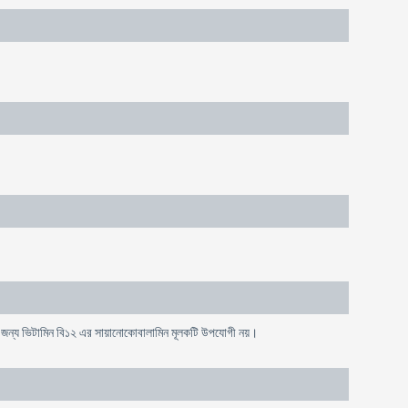
ার জন্য ভিটামিন বি১২ এর সায়ানোকোবালামিন মূলকটি উপযোগী নয়।