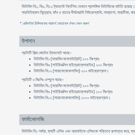
ভিটামিন বি১, বি৬, বি১২ ট্যাবলেট নির্দেশিত যেখানে প্রাসঙ্গিক ভিটামিনের ঘাটতি রয়েছ
সারভিইক্যাল সিন্ড্রোম, কাঁধ ও হাতের দীর্ঘমেয়াদি নিউরোপ্যাথি, লাম্বাগো, সায়াটিকা, ম
* রেজিস্টার্ড চিকিৎসকের পরামর্শ মোতাবেক ঔষধ সেবন করুন
'
উপাদান
প্রতিটি ফিল্ম কোটেড ট্যাবলেটে আছে-
ভিটামিন বি১ (থায়ামিন মনোনাইট্রেট) ১০০ মিঃগ্রাঃ
ভিটামিন বি৬ (পাইরিডক্সিন হাইড্রোক্লোরাইড) ২০০ মিঃগ্রাঃ
ভিটামিন বি১২ (সায়ানোকোবালামিন) ২০০ মাইক্রোগ্রাম।
প্রতিটি ৩ মিঃলিঃ এম্পুলে আছে-
ভিটামিন বি১ (থায়ামিন মনোনাইট্রেট) ১০০ মিঃগ্রাঃ
ভিটামিন বি৬ (পাইরিডক্সিন হাইড্রোক্লোরাইড) ১০০ মিঃগ্রাঃ
ভিটামিন বি১২ (সায়ানোকোবালামিন) ১০০০ মাইক্রোগ্রাম।
ফার্মাকোলজি
ভিটামিন বি১ শর্করা, ফ্যাটি এসিড এবং অ্যামাইনো এসিডকে শক্তিতে রূপান্তর করে, স্না