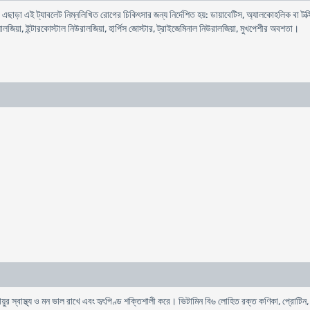
ে। এছাড়া এই ট্যাবলেট নিম্নলিখিত রোগের চিকিৎসার জন্য নির্দেশিত হয়: ডায়াবেটিস, অ্যালকোহলিক বা ট
ায়ালজিয়া, ইন্টারকোস্টাল নিউরালজিয়া, হার্পিস জোস্টার, ট্রাইজেমিনাল নিউরালজিয়া, মুখপেশীর অবশতা।
য়ুর স্বাস্থ্য ও মন ভাল রাখে এবং হৃৎপিণ্ড শক্তিশালী করে। ভিটামিন বি৬ লোহিত রক্ত কণিকা, প্রোটিন