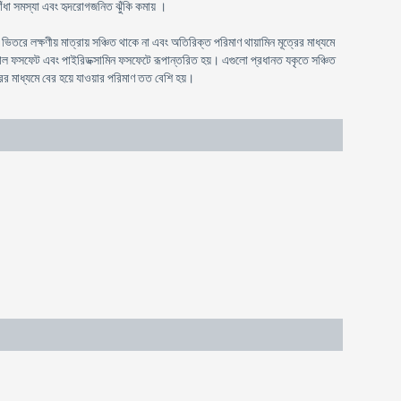
ঁধা সমস্যা এবং হৃদরোগজনিত ঝুঁকি কমায় ।
রে লক্ষণীয় মাত্রায় সঞ্চিত থাকে না এবং অতিরিক্ত পরিমাণ থায়ামিন মূত্রের মাধ্যমে
ক্সাল ফসফেট এবং পাইরিডক্সামিন ফসফেটে রূপান্তরিত হয়। এগুলো প্রধানত যকৃতে সঞ্চিত
রের মাধ্যমে বের হয়ে যাওয়ার পরিমাণ তত বেশি হয়।