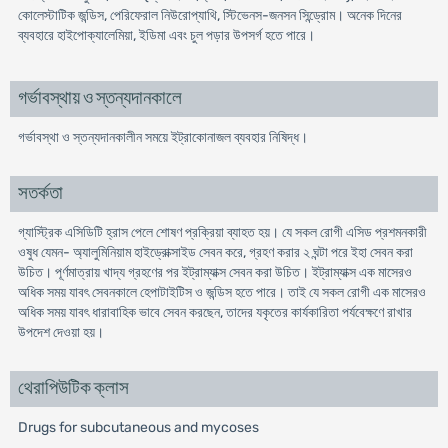
কোলেস্টাটিক জন্ডিস, পেরিফেরাল নিউরোপ্যাথি, স্টিভেনস-জনসন সিন্ড্রোম। অনেক দিনের
ব্যবহারে হাইপোক্যালেমিয়া, ইডিমা এবং চুল পড়ার উপসর্গ হতে পারে।
গর্ভাবস্থায় ও স্তন্যদানকালে
গর্ভাবস্থা ও স্তন্যদানকালীন সময়ে ইট্রাকোনাজল ব্যবহার নিষিদ্ধ।
সতর্কতা
গ্যাস্ট্রিক এসিডিটি হ্রাস পেলে শোষণ প্রক্রিয়া ব্যাহত হয়। যে সকল রোগী এসিড প্রশমনকারী
ওষুধ যেমন- অ্যালুমিনিয়াম হাইড্রোক্সাইড সেবন করে, গ্রহণ করার ২ ঘন্টা পরে ইহা সেবন করা
উচিত। পূর্ণমাত্রায় খাদ্য গ্রহণের পর ইট্রাম্যাক্স সেবন করা উচিত। ইট্রাম্যাক্স এক মাসেরও
অধিক সময় যাবৎ সেবনকালে হেপাটাইটিস ও জন্ডিস হতে পারে। তাই যে সকল রোগী এক মাসেরও
অধিক সময় যাবৎ ধারাবাহিক ভাবে সেবন করছেন, তাদের যকৃতের কার্যকারিতা পর্যবেক্ষণে রাখার
উপদেশ দেওয়া হয়।
থেরাপিউটিক ক্লাস
Drugs for subcutaneous and mycoses