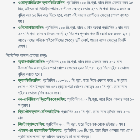
ওরোফ্যারিঞ্জিয়াল ক্যানডিডিয়াসিস
: প্রতিদিন ১০০ মি.গ্রা. হারে দিনে একবার করে ১৫
দিন, এইডস বা নিউট্রোপেনিক রোগীদের ক্ষেত্রে ডোজ ২০০ মি.গ্রা. দিনে একবার এ
বৃদ্ধি করে ১৫ দিন করে দিতে হবে, কারণ এই ধরনের রোগীদের ক্ষেত্রে শোষণ ব্যাহত
হয়।
ওনিকোমাইকোসিস
: প্রতিদিন ২০০ মি.গ্রা. হারে ৩ মাস অথবা প্রতিদিন ২ বার করে
২০০ মি.গ্রা. হারে ৭ দিনের কোর্স, ২১ দিন পর পুণরায় পরবর্তী কোর্স শুরু করতে হবে।
হাতের নখের ওনিকোমাইকোসিসের ক্ষেত্রে দুটি কোর্স, পায়ের নখের ক্ষেত্রে তিনটি
কোর্স।
সিস্টেমিক ফাঙ্গাল রোগের জন্যঃ
অ্যাসপারজিলোসিস
: প্রতিদিন ২০০ মি.গ্রা. হারে দিনে একবার করে ২-৫ মাস
ইনভ্যাসিড এবং ছড়িয়ে পড়া রোগের ক্ষেত্রে ২০০ মি.গ্রা. হারে দিনে দুইবার ডোজে
বৃদ্ধি করতে হবে।
ক্যানডিডিয়াসিস
: প্রতিদিন ১০০-২০০ মি.গ্রা. হারে দিনে একবার করে ৩ সপ্তাহ
থেকে ৭ মাস ইনভ্যাসিভ এবং ছড়িয়ে পড়া রোগের ক্ষেত্রে ২০০ মি.গ্রা. হারে দিনে
দুইবার ডোজে বৃদ্ধি করতে হবে।
নন-মেনিঞ্জিয়াল ক্রিপ্টোকক্কোসিস
: প্রতিদিন ২০০ মি.গ্রা. হারে দিনে একবার করে ১০
সপ্তাহ।
ক্রিপ্টোকক্কাল মেনিনজাইটিস
: প্রতিদিন ২০০ মি.গ্রা. হারে দিনে দুইবার করে ২-৬
মাস।
হিস্টোপ্লাজমোসিস
: প্রতিদিন ২০০ মি.গ্রা. হারে দিনে এক থেকে দুইবার ৮ মস।
এইডস এর ধারাবাহিক চিকিৎসায়
: প্রতিদিন ২০০ মি.গ্রা. হারে দিনে একবার করে রোগ
প্রতিরোধ ক্ষমতা স্বাভাবিক অবস্থায় না আসা পর্যন্ত।