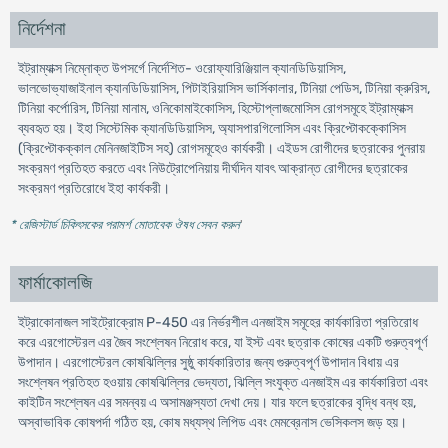
নির্দেশনা
ইট্রাম্যাক্স নিম্নোক্ত উপসর্গে নির্দেশিত- ওরোফ্যারিঞ্জিয়াল ক্যানডিডিয়াসিস,
ভালভোভ্যাজাইনাল ক্যানডিডিয়াসিস, পিটাইরিয়াসিস ভার্সিকালার, টিনিয়া পেডিস, টিনিয়া ক্রুরিস,
টিনিয়া কর্পোরিস, টিনিয়া মানাম, ওনিকোমাইকোসিস, হিস্টোপ্লাজমোসিস রোগসমূহে ইট্রাম্যাক্স
ব্যবহৃত হয়। ইহা সিস্টেমিক ক্যানডিডিয়াসিস, অ্যাসপারগিলোসিস এবং ক্রিপ্টোকক্কোসিস
(ক্রিপ্টোকক্কাল মেনিনজাইটিস সহ) রোগসমূহেও কার্যকরী। এইডস রোগীদের ছত্রাকের পুনরায়
সংক্রমণ প্রতিহত করতে এবং নিউট্রোপেনিয়ায় দীর্ঘদিন যাবৎ আক্রান্ত রোগীদের ছত্রাকের
সংক্রমণ প্রতিরোধে ইহা কার্যকরী।
* রেজিস্টার্ড চিকিৎসকের পরামর্শ মোতাবেক ঔষধ সেবন করুন
'
ফার্মাকোলজি
ইট্রাকোনাজল সাইট্রোক্রোম P-450 এর নির্ভরশীল এনজাইম সমূহের কার্যকারিতা প্রতিরোধ
করে এরগোস্টেরল এর জৈব সংশ্লেষন নিরোধ করে, যা ইস্ট এবং ছত্রাক কোষের একটি গুরুত্বপূর্ণ
উপাদান। এরগোস্টেরল কোষঝিল্লির সুষ্ঠু কার্যকারিতার জন্য গুরুত্বপূর্ণ উপাদান বিধায় এর
সংশ্লেষন প্রতিহত হওয়ায় কোষঝিল্লির ভেদ্যতা, ঝিল্লি সংযুক্ত এনজাইম এর কার্যকারিতা এবং
কাইটিন সংশ্লেষন এর সমন্বয় এ অসামঞ্জস্যতা দেখা দেয়। যার ফলে ছত্রাকের বৃদ্ধি বন্ধ হয়,
অস্বাভাবিক কোষপর্দা গঠিত হয়, কোষ মধ্যস্থ লিপিড এবং মেমব্রেনাস ভেসিকলস জড় হয়।