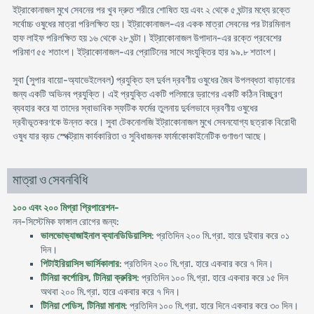
ইট্রাকোনাজল মুখে সেবনের পর খুব দ্রুত শরীরে শোষিত হয় এবং ২ থেকে ৫ ঘন্টার মধ্যে রক্তে
সর্বোচ্চ ওষুধের মাত্রা পরিলক্ষিত হয়। ইট্রাকোনাজল-এর একক মাত্রা সেবনের পর টারমিনাল
হাফ লাইফ পরিলক্ষিত হয় ১৬ থেকে ২৮ ঘন্টা। ইট্রাকোনাজল উপাদান-এর রক্তে প্রবেশের
পরিমাণ ৫৫ শতাংশ। ইট্রাকোনাজল-এর প্রোটিনের সাথে সংযুক্তির হার ৯৯.৮ শতাংশ।
সুবা (সুপার বায়ো-অ্যাভেইলেবল) প্রযুক্তি হল দুর্বল দ্রবণীয় ওষুধের জৈব উপলব্ধতা বাড়ানোর
জন্য একটি অভিনব প্রযুক্তি। এই প্রযুক্তি একটি পলিমারে ড্রাগের একটি কঠিন বিচ্ছুরণ
ব্যবহার করে যা তাদের স্বাভাবিক স্ফটিক ফর্মের তুলনায় দুর্বলভাবে দ্রবণীয় ওষুধের
দ্রবীভূতকরণকে উন্নত করে। সুবা টেকনোলজি ইট্রাকোনাজল মুখে সেবনযোগ্য ছত্রাক বিরোধী
ওষুধ যার ব্রড স্পেক্ট্রাম কার্যকারিতা ও সুবিধাজনক ফার্মাকোকাইনেটিক গুণাগুণ আছে।
মাত্রা ও সেবনবিধি
১০০ এবং ২০০ মিগ্রা প্রিপারেশন-
নন-সিস্টেমিক ফাঙ্গাল রোগের জন্য:
ভালভোভ্যাজাইনাল ক্যানডিডিয়াসিস
: প্রতিদিন ২০০ মি.গ্রা. হারে দুইবার করে ০১
দিন।
পিটাইরিয়াসিস ভার্সিকালার
: প্রতিদিন ২০০ মি.গ্রা. হারে একবার করে ৭ দিন।
টিনিয়া কর্পোরিস, টিনিয়া ক্রুরিস
: প্রতিদিন ১০০ মি.গ্রা. হারে একবার করে ১৫ দিন
অথবা ২০০ মি.গ্রা. হারে একবার করে ৭ দিন।
টিনিয়া পেডিস, টিনিয়া মানাম
: প্রতিদিন ১০০ মি.গ্রা. হারে দিনে একবার করে ৩০ দিন।