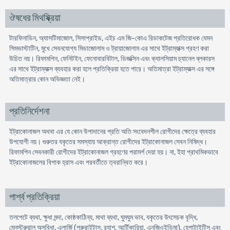
ঔষধের মিথষ্ক্রিয়া
টারফিনাডিন, অ্যাসটিমাজোল, সিসাপ্রাইড, এইচ এম জি-কোএ রিডাকটেজ প্রতিরোধক যেমন
সিমভাস্টাটিন, মুখে সেবনযোগ্য মিডাজোলাম ও ট্রায়াজোলাম এর সাথে ইট্রাম্যাক্স গ্রহণ করা
উচিত নয়। রিফামপিন, ফেনিটইন, ফেনোবারবিটাল, ডিজক্সিন এবং ক্যালসিয়াম চ্যানেল ব্লকারস
এর সাথে ইট্রাম্যাক্স ব্যবহার করা হলে প্রতিক্রিয়া হতে পারে। অতিমাত্রা ইট্রাম্যাক্স এর সঙ্গে
অতিমাত্রার কোন অভিজ্ঞতা নেই।
প্রতিনির্দেশনা
ইট্রাকোনাজল অথবা এর যে কোন উপাদানের প্রতি অতি সংবেদনশীল রোগীদের ক্ষেত্রে ব্যবহার
উপযোগী নয়। গুরুতর যকৃতের সমস্যায় আক্রান্ত রোগীদের ইট্রাকোনাজল সেবন নিষিদ্ধ।
রিফামপিন সেবনকারী রোগীদের ইট্রাকোনাজল গ্রহণের পরামর্শ দেয়া হয়। না, ইহা প্রাথমিকভাবে
ইট্রাকোনাজলের বিপাক হ্রাস এবং পরবর্তীতে ত্বরান্বিত করে।
পার্শ্ব প্রতিক্রিয়া
তলপেটে ব্যথা, ক্ষুধা মন্দা, কোষ্ঠকাঠিন্য, মাথা ব্যথা, ঘুমঘুম ভাব, যকৃতের উৎসেচক বৃদ্ধি,
মেনস্ট্রুয়াল অসুবিধা, এলার্জি (প্রুরাইটাস, র‍্যাশ, আর্টিকারিয়া, এনজিওইডিমা), হেপাটাইটিস এবং