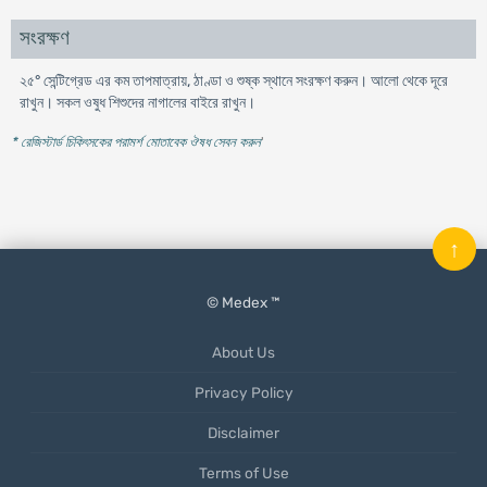
সংরক্ষণ
২৫° সেন্টিগ্রেড এর কম তাপমাত্রায়, ঠাণ্ডা ও শুষ্ক স্থানে সংরক্ষণ করুন। আলো থেকে দূরে
রাখুন। সকল ওষুধ শিশুদের নাগালের বাইরে রাখুন।
* রেজিস্টার্ড চিকিৎসকের পরামর্শ মোতাবেক ঔষধ সেবন করুন
'
↑
© Medex ™
About Us
Privacy Policy
Disclaimer
Terms of Use