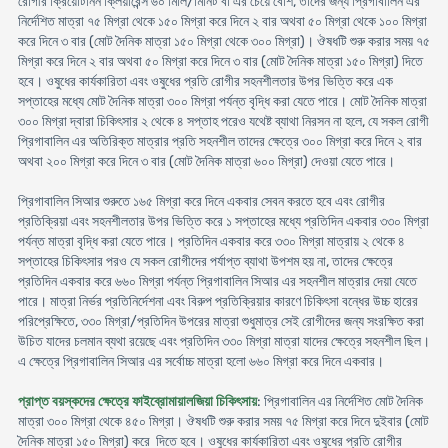
রোগীর ক্রিয়েটিনিন ক্লিয়ারেন্স ৬০ মিলি/মিনিট বা এর চেয়ে বেশি, তাদের জন্য প্রিগাবালিন এর
নির্দেশিত মাত্রা ৭৫ মিগ্রা থেকে ১৫০ মিগ্রা করে দিনে ২ বার অথবা ৫০ মিগ্রা থেকে ১০০ মিগ্রা
করে দিনে ৩ বার (মোট দৈনিক মাত্রা ১৫০ মিগ্রা থেকে ৩০০ মিগ্রা)। ঔষধটি শুরু করার সময় ৭৫
মিগ্রা করে দিনে ২ বার অথবা ৫০ মিগ্রা করে দিনে ৩ বার (মোট দৈনিক মাত্রা ১৫০ মিগ্রা) দিতে
হবে। ওষুধের কার্যকারিতা এবং ওষুধের প্রতি রোগীর সহনশীলতার উপর ভিত্তি করে এক
সপ্তাহের মধ্যে মোট দৈনিক মাত্রা ৩০০ মিগ্রা পর্যন্ত বৃদ্ধি করা যেতে পারে। মোট দৈনিক মাত্রা
৩০০ মিগ্রা দ্বারা চিকিৎসার ২ থেকে ৪ সপ্তাহ পরেও যথেষ্ট ব্যাথা নিরসন না হলে, যে সকল রোগী
প্রিগাবালিন এর অতিরিক্ত মাত্রার প্রতি সহনশীল তাদের ক্ষেত্রে ৩০০ মিগ্রা করে দিনে ২ বার
অথবা ২০০ মিগ্রা করে দিনে ৩ বার (মোট দৈনিক মাত্রা ৬০০ মিগ্রা) দেওয়া যেতে পারে।
প্রিগাবালিন সিআর শুরুতে ১৬৫ মিগ্রা করে দিনে একবার সেবন করতে হবে এবং রোগীর
প্রতিক্রিয়া এবং সহনশীলতার উপর ভিত্তি করে ১ সপ্তাহের মধ্যে প্রতিদিন একবার ৩৩০ মিগ্রা
পর্যন্ত মাত্রা বৃদ্ধি করা যেতে পারে। প্রতিদিন একবার করে ৩৩০ মিগ্রা মাত্রায় ২ থেকে ৪
সপ্তাহের চিকিৎসার পরও যে সকল রোগীদের পর্যাপ্ত ব্যাথা উপশম হয় না, তাদের ক্ষেত্রে
প্রতিদিন একবার করে ৬৬০ মিগ্রা পর্যন্ত প্রিগাবালিন সিআর এর সহনশীল মাত্রার দেয়া যেতে
পারে। মাত্রা নির্ভর প্রতিনির্দেশনা এবং বিরুপ প্রতিক্রিয়ার কারণে চিকিৎসা বন্ধের উচ্চ হারের
পরিপ্রেক্ষিতে, ৩৩০ মিগ্রা/প্রতিদিন উপরের মাত্রা শুধুমাত্র সেই রোগীদের জন্য সংরক্ষিত করা
উচিত যাদের চলমান ব্যথা রয়েছে এবং প্রতিদিন ৩৩০ মিগ্রা মাত্রা যাদের ক্ষেত্রে সহনশীল ছিল।
এ ক্ষেত্রে প্রিগাবালিন সিআর এর সর্বোচ্চ মাত্রা হলো ৬৬০ মিগ্রা করে দিনে একবার।
প্রাপ্ত বয়স্কদের ক্ষেত্রে ফাইব্রোমায়ালজিয়া চিকিৎসায়
: প্রিগাবালিন এর নির্দেশিত মোট দৈনিক
মাত্রা ৩০০ মিগ্রা থেকে ৪৫০ মিগ্রা। ঔষধটি শুরু করার সময় ৭৫ মিগ্রা করে দিনে দুইবার (মোট
দৈনিক মাত্রা ১৫০ মিগ্রা) করে দিতে হবে। ওষুধের কার্যকারিতা এবং ওষুধের প্রতি রোগীর