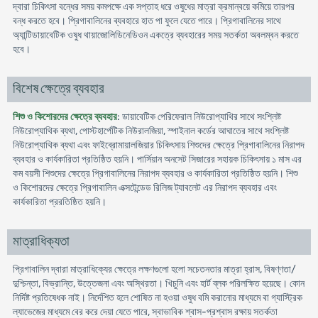
দ্বারা চিকিৎসা বন্ধের সময় কমপক্ষে এক সপ্তাহ ধরে ওষুধের মাত্রা ক্রমান্বয়ে কমিয়ে তারপর
বন্ধ করতে হবে। প্রিগাবালিনের ব্যবহারে হাত পা ফুলে যেতে পারে। প্রিগাবালিনের সাথে
অ্যান্টিডায়াবেটিক ওষুধ থায়াজোলিডিনেডিওন একত্রে ব্যবহারের সময় সতর্কতা অবলম্বন করতে
হবে।
বিশেষ ক্ষেত্রে ব্যবহার
শিশু ও কিশোরদের ক্ষেত্রে ব্যবহার
: ডায়াবেটিক পেরিফেরাল নিউরোপ্যাথির সাথে সংশ্লিষ্ট
নিউরোপ্যাথিক ব্যথা, পোস্টহার্পেটিক নিউরালজিয়া, স্পাইনাল কর্ডের আঘাতের সাথে সংশ্লিষ্ট
নিউরোপ্যাথিক ব্যথা এবং ফাইব্রোমায়ালজিয়ার চিকিৎসায় শিশুদের ক্ষেত্রে প্রিগাবালিনের নিরাপদ
ব্যবহার ও কার্যকারিতা প্রতিষ্ঠিত হয়নি। পার্সিয়ান অনসেট সিজারের সহায়ক চিকিৎসায় ১ মাস এর
কম বয়সী শিশুদের ক্ষেত্রে প্রিগাবালিনের নিরাপদ ব্যবহার ও কার্যকারিতা প্রতিষ্ঠিত হয়নি। শিশু
ও কিশোরদের ক্ষেত্রে প্রিগাবালিন এক্সটেন্ডেড রিলিজ ট্যাবলেট এর নিরাপদ ব্যবহার এবং
কার্যকারিতা প্ররতিষ্ঠিত হয়নি।
মাত্রাধিক্যতা
প্রিগাবালিন দ্বারা মাত্রাধিক্যের ক্ষেত্রে লক্ষণগুলো হলো সচেতনতার মাত্রা হ্রাস, বিষণ্ণতা/
দুশ্চিন্তা, বিভ্রান্তি, উত্তেজনা এবং অস্থিরতা। খিচুনি এবং হার্ট ব্লক পরিলক্ষিত হয়েছে। কোন
নির্দিষ্ট প্রতিষেধক নাই। নির্দেশিত হলে শোষিত না হওয়া ওষুধ বমি করানোর মাধ্যমে বা গ্যাস্ট্রিক
ল্যাভেজের মাধ্যমে বের করে দেয়া যেতে পারে, স্বাভাবিক শ্বাস-প্রশ্বাস রক্ষায় সতর্কতা