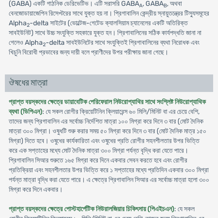
(GABA) একটি গাঠনিক ডেরিভেটিভ। এটি সরাসরি GABA
, GABA
, অথবা
A
B
বেনজোডায়াজেপিন রিসেপ্টরের সাথে যুক্ত হয় না। প্রিগাবালিন কেন্দ্রীয় স্নায়ুতন্ত্রের টিস্যুসমূহের
Alpha
-delta সাইটের (ভোল্টেজ-গেটেড ক্যালসিয়াম চ্যানেলের একটি অতিরিক্ত
2
সাবইউনিট) সাথে উচ্চ সংযুক্তি সহকারে যুক্ত হন। প্রিগাবালিনের সঠিক কার্যপদ্ধতি জানা না
গেলেও Alpha
-delta সাবইউনিটের সাথে সংযুক্তিই প্রিগাবালিনের ব্যথা নিরোধক এবং
2
খিচুনি বিরোধী প্রভাবের জন্য দায়ী বলে প্রাণীদের উপর পরীক্ষায় জানা গেছে।
ঔষধের মাত্রা
প্রাপ্ত বয়স্কদের ক্ষেত্রে ডায়াবেটিক পেরিফেরাল নিউরোপ্যাথির সাথে সংশ্লিষ্ট নিউরোপ্যাথিক
ব্যথা (ডিপিএন)
: যে সকল রোগীর ক্রিয়েটিনিন ক্লিয়ারেন্স ৬০ মিলি/মিনিট বা এর চেয়ে বেশি,
তাদের জন্য প্রিগাবালিন এর সর্বোচ্চ নির্দেশিত মাত্রা ১০০ মিগ্রা করে দিনে ৩ বার (মোট দৈনিক
মাত্রা ৩০০ মিগ্রা। ওষুধটি শুরু করার সময় ৫০ মিগ্রা করে দিনে ৩ বার (মোট দৈনিক মাত্র ১৫০
মিগ্রা) দিতে হবে। ওষুধের কার্যকারিতা এবং ওষুধের প্রতি রোগীর সহনশীলতার উপর ভিত্তি
করে এক সপ্তাহের মধ্যে মোট দৈনিক মাত্রা ৩০০ মিগ্রা পর্যন্ত বৃদ্ধি করা যেতে পারে।
প্রিগাবালিন সিআর শুরুতে ১৬৫ মিগ্রা করে দিনে একবার সেবন করতে হবে এবং রোগীর
প্রতিক্রিয়া এবং সহনশীলতার উপর ভিত্তি করে ১ সপ্তাহের মধ্যে প্রতিদিন একবার ৩০০ মিগ্রা
পর্যন্ত মাত্রা বৃদ্ধি করা যেতে পারে। এ ক্ষেত্রে প্রিগাবালিন সিআর এর সর্বোচ্চ মাত্রা হলো ৩০০
মিগ্রা করে দিনে একবার।
প্রাপ্ত বয়স্কদের ক্ষেত্রে পোস্টহার্পেটিক নিউরালজিয়ার চিকিৎসায় (পিএইচএন)
: যে সকল