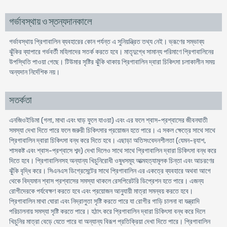
গর্ভাবস্থায় ও স্তন্যদানকালে
গর্ভাবস্থায় প্রিগাবালিন ব্যবহারের কোন পর্যন্ত এ সুনিয়ন্ত্রিত তথ্য নেই। ভ্রূণের সম্ভাব্য
ঝুঁকির ব্যাপারে গর্ভবর্তী মহিলাদের সতর্ক করতে হবে। মাতৃদুগ্ধে সামান্য পরিমাণে প্রিগাবালিনের
উপস্থিতি পাওয়া গেছে। টিউমার সৃষ্টির ঝুঁকি থাকায় প্রিগাবালিন দ্বারা চিকিৎসা চলাকালীন সময়
অন্যদান নির্দেশিক নয়।
সতর্কতা
এনজিওইডিমা (গলা, মাথা এবং ঘাড় ফুলে যাওয়া) এবং এর ফলে শ্বাস-প্রশ্বাসের জীবনঘাতী
সমস্যা দেখা দিতে পারে ফলে জরুরী চিকিৎসার প্রয়োজন হতে পারে। এ সকল ক্ষেত্রে সাথে সাথে
প্রিগাবালিন দ্বারা চিকিৎসা বন্ধ করে দিতে হবে। এছাড়া অতিসংবেদনশীলতা (যেমন-র‍্যাশ,
শাসকষ্ট এবং শ্বাস-প্রশ্বাসে শব্দ) দেখা দিলেও সাথে সাথে প্রিগাবালিন দ্বারা চিকিৎসা বন্ধ করে
দিতে হবে। প্রিগাবালিনসহ অন্যান্য খিচুনিরোধী ওষুধসমূহ আত্মহত্যামূলক চিন্তা এবং আচরণের
ঝুঁকি বৃদ্ধি করে। সিএনএস ডিগ্রেসেন্টের সাথে প্রিগাবালিন এর একত্রে ব্যবহারে অথবা আগে
থেকে বিদ্যমান শ্বাস প্রশ্বাসের সমস্যা থাকলে রেসপিরেটরি ডিপ্রেশন হতে পারে। এজন্য
রোগীদেরকে পর্যবেক্ষণ করতে হবে এবং প্রয়োজন আনুযায়ী মাত্রা সমন্বয় করতে হবে।
প্রিগাবালিন মাথা ঘোরা এবং নিদ্রালুতা সৃষ্টি করতে পারে যা রোগীর গাড়ি চালনা বা যন্ত্রাদি
পরিচালনায় সমস্যা সৃষ্টি করতে পারে। হঠাৎ করে প্রিগাবালিন দ্বারা চিকিৎসা বন্ধ করে দিলে
খিচুনির মাত্রা বেড়ে যেতে পারে বা অন্যান্য বিরূপ প্রতিক্রিয়া দেখা দিতে পারে। প্রিগাবালিন