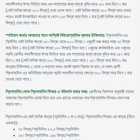
সহনশীলতার উপর ভিত্তি করে এক সপ্তাহের মধ্যে মাত্রা বৃদ্ধি করে ১৫০ করে দিনে ২ বার
(মোট দৈনিক মাত্রা ৩০০ মিগ্রা) দেখা থেকে পাবে। মোট দৈনিক মাত্রা ৩০০ মিগ্রা করে দেয়ার
পরেও যথেষ্ট উপকারিতা পাওয়া না খেলে ২২৫ মিগ্রা করে দিনে ২ বার (মোট দৈনিক মাত্রা ৪৫০
মিগ্রা) দেয়া যেতে পারে।
স্পাইনাল কর্ডের আঘাতের সাথে সংশ্লিষ্ট নিউরোপ্যাথিক ব্যাথার চিকিৎসায়
: প্রিগাবালিন এর
নির্দেশিত মোট দৈনিক মাত্রা ১৫০ মিগ্রা থেকে ৬০০ মিগ্রা। ওষুধটি শুরু করার সময় ৭৫ মিগ্রা
করে দিনে ২ বার (মোট দৈনিক মাত্রা ১৫০ মিগ্রা) দিতে হবে। ওষুধের কার্যকারিতা এবং ওষুধের
প্রতি রোগীর সহনশীলতার উপর ভিত্তি করে এক সপ্তাহের মধ্যে মাত্রা বৃদ্ধি করে ১৫০ করে
দিনে ২ বার (মোট দৈনিক মাত্র ৩০০ মিগ্রা) দেয়া যেতে পারে। ১৫০ মিগ্রা করে দিনে ২ বার
মাত্রার চিকিৎসার ২ থেকে ৩ সপ্তাহ পরেও যথেষ্ট ব্যাথা নিরসন না হলে, যে সকল রোগী
প্রিগাবালিন এর অতিরিক্ত মাত্রার প্রতি সহনশীল তাদের ক্ষেত্রে ৩০০ মিগ্রা করে দিনে ২ বার
দেওয়া যেতে পারে।
প্রিগাবালিন থেকে প্রিগাবালিন সিআর এ পরিবর্তন করার সময়
: রোগীদের নির্দেশনা অনুযায়ী তাদের
সকালের প্রিগাবালিন ডোজ নিতে হবে এবং রাতের খাবারের পরে প্রিগাবালিন সিআর সেবন শুরু
করতে হবে।
প্রিগাবালিন এর মোট দৈনিক মাত্রা (প্রতিদিন ২ বা ৩ বার): প্রিগাবালিন সিআর এর মাত্রা (দিনে
একবার):
৭৫ মিগ্রা/প্রতিদিন: ৮২.৫ মিগ্রা/প্রতিদিন
১৫০ মিগ্রা/প্রতিদিন: ১৬৫ মিগ্রা/প্রতিদিন