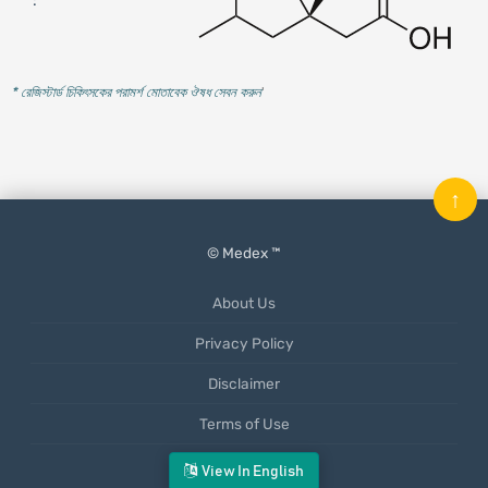
:
* রেজিস্টার্ড চিকিৎসকের পরামর্শ মোতাবেক ঔষধ সেবন করুন
'
↑
© Medex ™
About Us
Privacy Policy
Disclaimer
Terms of Use
Mobile App
View In English