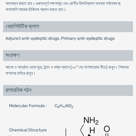
অবলম্বন করতে হবে। গুরুত্বপূর্ণ লক্ষণসমূহ এবং রোগীর ক্লিনিক্যাল অবস্থা পর্যবেক্ষণের
পাশাপাশি সহায়ক চিকিৎসা প্রদান করতে হবে।
থেরাপিউটিক ক্লাস
Adjunct anti-epileptic drugs, Primary anti-epileptic drugs
সংরক্ষণ
আলো ও আর্দ্রতা থেকে দূরে, ঠান্ডা ও শুষ্ক স্থানে (৩০° সেঃ তাপমাত্রার নীচে) রাখুন। শিশুদের
নাগালের বাইরে রাখুন।
রাসায়নিক গঠন
Molecular Formula :
C
H
NO
8
17
2
Chemical Structure