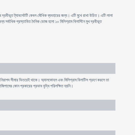
 মুখ দ্রবীভূত ট্যাবলেটটি কেবল মৌখিক ব্যবহারের জন্য। এটি মুখে রাখা উচিত। এটি লালা
ন্য সর্বাধিক প্রস্তাবিত দৈনিক ডোজ হলো ১০ মিলিগ্রাম বিলাস্টিন মুখ দ্রবীভূত
া নিরাপদ সীমার ভিতরেই থাকে। অ্যালকোহল এবং মিলিগ্রাম বিলাটিস গ্রহণ করলে তা
াজিপামের কোন প্রকারের প্রভাব বৃদ্ধি পরিলক্ষিত হয়নি।