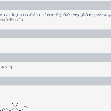
ে (২২০ মিঃগ্রাঃ একবার বা দৈনিক ২০০ মিঃগ্রাঃ ৭ দিন) পরিলক্ষিত পার্শ্ব প্রতিক্রিয়া প্লাসেবো এর তুলন
ময় দীর্ঘায়িত হয় নি।
 বাইরে রাখুন।