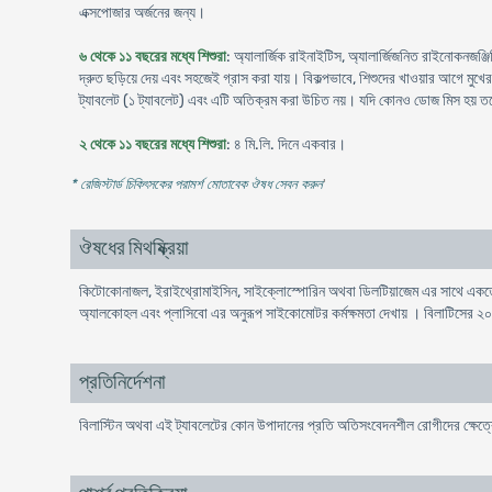
এক্সপোজার অর্জনের জন্য।
৬ থেকে ১১ বছরের মধ্যে শিশুরা
: অ্যালার্জিক রাইনাইটিস, অ্যালার্জিজনিত রাইনোকনজঞ্জ
দ্রুত ছড়িয়ে দেয় এবং সহজেই গ্রাস করা যায়। বিকল্পভাবে, শিশুদের খাওয়ার আগে মুখের
ট্যাবলেট (১ ট্যাবলেট) এবং এটি অতিক্রম করা উচিত নয়। যদি কোনও ডোজ মিস হয় তব
২ থেকে ১১ বছরের মধ্যে শিশুরা
: ৪ মি.লি. দিনে একবার।
* রেজিস্টার্ড চিকিৎসকের পরামর্শ মোতাবেক ঔষধ সেবন করুন
'
ঔষধের মিথষ্ক্রিয়া
কিটোকোনাজল, ইরাইথ্রোমাইসিন, সাইক্লোস্পোরিন অথবা ডিলটিয়াজেম এর সাথে একত্রে 
অ্যালকোহল এবং প্লাসিবো এর অনুরূপ সাইকোমোটর কর্মক্ষমতা দেখায় । বিলাটিসের ২০ ট্য
প্রতিনির্দেশনা
বিলাস্টিন অথবা এই ট্যাবলেটের কোন উপাদানের প্রতি অতিসংবেদনশীল রোগীদের ক্ষেত্র