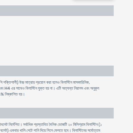
বেশি শক্তিশালী) উচ্চ মাত্রায় প্রয়োগ করা হলেও বিলাস্টিন মাসকারিনিক,
ং H4 এর সাথেও বিলাস্টিন যুক্ত হয় না। এটি অত্যন্ত নিরাপদ এবং অনুকূল
৩১% নিষ্কাশিত হয়।
যাবলেট নির্দেশিত। সর্বাধিক প্রস্তাবিত দৈনিক ডোজটি ২০ মিলিগ্রাম বিলাস্টিন (১
বলেট) একবার খালি পেটে পানি দিয়ে গিলে ফেলতে হবে। বিলাস্টিনের সর্বোত্তম