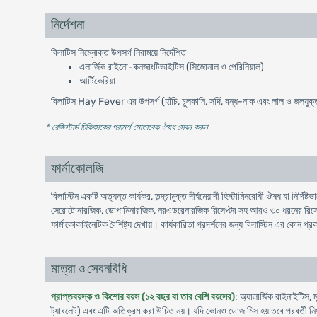
নির্দেশনা
বিলাটিস নিম্নোক্ত উপসর্গ নিরাময়ে নির্দেশিত
এলার্জিক রাইনো-কনজাংটিভাইটিস (সিজোনাল ও পেরিনিয়াল)
আর্টিকেরিয়া
বিলাটিস Hay Fever এর উপসর্গ (হাঁচি, চুলকানি, সর্দি, বন্ধ-নাক এবং লাল ও জলযু
* রেজিস্টার্ড চিকিৎসকের পরামর্শ মোতাবেক ঔষধ সেবন করুন
'
ফার্মাকোলজি
বিলাস্টিন একটি অত্যন্ত কার্যকর, তন্দ্রামুক্ত দীর্ঘমেয়াদী হিস্টামিনরোধী ঔষধ যা নির্
সেরোটোনারজিক, ডোপামিনারজিক, নরএডরেনারজিক রিসেপ্টর সহ আরও ৩০ ধরনের রিসেপ্টর
ফার্মাকোকাইনেটিক বৈশিষ্ট্য দেখায়। কার্যকারিতা প্রদর্শনের জন্য বিলাস্টিন এর কোন
মাত্রা ও সেবনবিধি
প্রাপ্তবয়স্ক ও কিশোর বয়স (১২ বছর বা তার বেশি বয়সের)
: অ্যালার্জিক রাইনাইটিস, 
ট্যাবলেট) এবং এটি অতিক্রম করা উচিত নয়। যদি কোনও ডোজ মিস হয় তবে পরবর্তী নির্