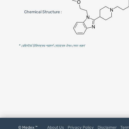
Chemical Structure :
* রেজিস্টার্ড চিকিৎসকের পরামর্শ মোতাবেক ঔষধ সেবন করুন
'
© Medex ™
About Us
Privacy Policy
Disclaimer
Term