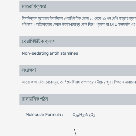
মাত্রাধিক্যতা
ক্লিনিক্যাল ট্রায়ালে বিলাটিসের থেরাপিউটিক ডোজ ১০ থেকে ১১ গুন বেশি মাত্রায় ব্যবহার
বমি ভাব। অতিমাত্রায় সেবনে উল্লেখযোগ্য কোন বিরূপ প্রভাব বা QTc ইনটার্ভাল এর স
থেরাপিউটিক ক্লাস
Non-sedating antihistamines
সংরক্ষণ
আলো ও আর্দ্রতা থেকে দূরে, ৩০° সেলসিয়াস তাপমাত্রার নীচে রাখুন। শিশুদের নাগালের
রাসায়নিক গঠন
Molecular Formula :
C
H
N
O
28
37
3
3