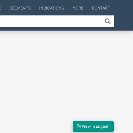
E
SEGMENTS
INDICATIONS
MORE
CONTACT
View In English