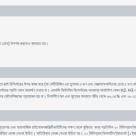
ক্ত চোখ) উপশম করতেও ব্যবহৃত হয়।
দিষ্টভাবে H1 রিসিপ্টরের উপর কাজ করে (যা সেটিরিজিন এর তুলনায় ৩ গুণ এবং ফেক্সোফেনাডিনের চেয়ে ৫ গুণ 
ের প্রতি কোন আকর্ষণ দেখায় না। এমনকি হিস্টামিন রিসেপ্টরের অন্যান্য সাবটাইপ যেমন H2, H3 এব
 প্রকার মেটাবলিজমের প্রয়োজন হয় না। বিলাস্টিন মল এবং মূত্রের মাধ্যমে শরীর থেকে ৬৬.৩৫% এবং ২৮.
মূত্রাশয় এবং অ্যালার্জিক রাইনোকনজঞ্জিটিভাইটিসের লক্ষণ থেকে মুক্তির জন্য প্রতিদিন ২০ মিলিগ্রাম ট্
ধারিত ডোজ নেওয়া উচিত। অতিরিক্ত ডোজ নেওয়া উচিত নয়। ২০ মিলিগ্রাম বিলাসটিন ট্যাবলেট (১ ট্যা